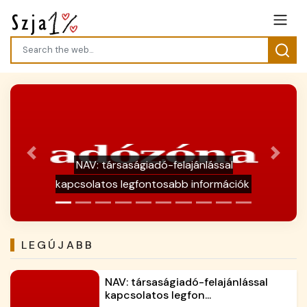
Previous
Next
Galéria / Hőhullám, kutyameleg - házi
kedvenceink cédelme
LEGÚJABB
NAV: társaságiadó-felajánlással
kapcsolatos legfon...