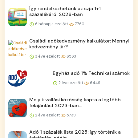
Így rendelkezhetünk az szja 1+1
százalékáról 2026-ban
6 hónapja ezelőtt
7760
Családi adókedvezmény kalkulátor: Mennyi
kedvezmény jár?
3 éve ezelőtt
6563
Egyház adó 1% Technikai számok
2 éve ezelőtt
6449
Melyik vallási közösség kapta a legtöbb
felajánlást 2023-ban...
2 éve ezelőtt
5739
Adó 1 százalék lista 2025: így történik a
felajánlás, eddig ...