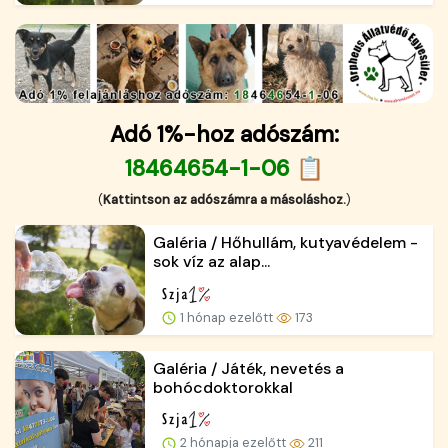
Adó 1%-hoz adószám:
18464654-1-06 📋
(
Kattintson az adószámra a másoláshoz.
)
Galéria / Hőhullám, kutyavédelem -
sok víz az alap...
1 hónap ezelőtt
173
Galéria / Játék, nevetés a
bohócdoktorokkal
2 hónapja ezelőtt
211