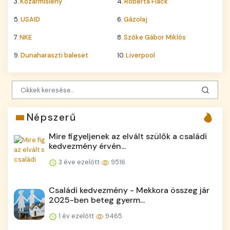
3.
Kozármisleny
4.
Roberta Flack
5.
USAID
6.
Gázolaj
7.
NKE
8.
Szőke Gábor Miklós
9.
Dunaharaszti baleset
10.
Liverpool
Népszerű
Mire figyeljenek az elvált szülők a családi
kedvezmény érvén...
3 éve ezelőtt
9516
Családi kedvezmény - Mekkora összeg jár
2025-ben beteg gyerm...
1 év ezelőtt
9465