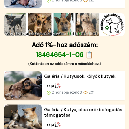
2 hónapja ezelőtt
212
Adó 1%-hoz adószám:
18464654-1-06 📋
(
Kattintson az adószámra a másoláshoz.
)
Galéria / Kutyusok, kölyök kutyák
2 hónapja ezelőtt
201
Galéria / Kutya, cica örökbefogadás
támogatása