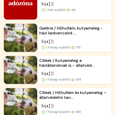
1 hét ezelőtt
46
Galéria / Hőhullám, kutyameleg -
házi kedvenceink ...
1 hónap ezelőtt
176
Cikkek / Kutyameleg a
háziállatoknak is – állatvéd...
1 hónap ezelőtt
194
Cikkek / Hőhullám és kutyameleg –
állatvédelmi tan...
1 hónap ezelőtt
168