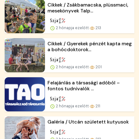
Cikkek / Zsákbamacska, plüssmaci,
mesekönyvek Talp...
2 hónapja ezelőtt
213
Cikkek / Gyerekek pénzét kapta meg
a bohócdoktorok...
2 hónapja ezelőtt
201
Felajánlás a társasági adóból –
fontos tudnivalók ...
2 hónapja ezelőtt
211
Galéria / Utcán született kutyusok