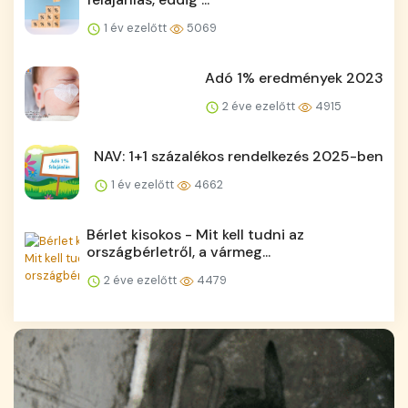
1 év ezelőtt
5069
Adó 1% eredmények 2023
2 éve ezelőtt
4915
NAV: 1+1 százalékos rendelkezés 2025-ben
1 év ezelőtt
4662
Bérlet kisokos - Mit kell tudni az
országbérletről, a vármeg...
2 éve ezelőtt
4479