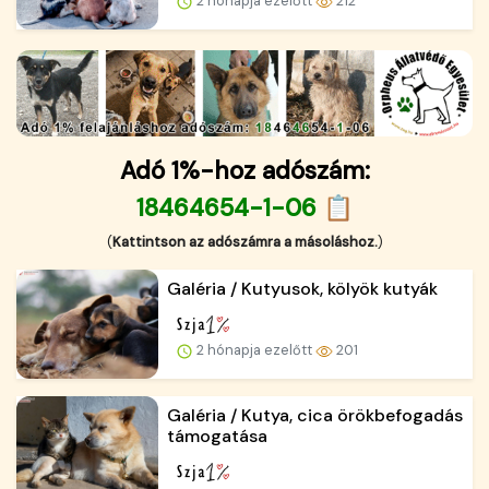
2 hónapja ezelőtt
212
Adó 1%-hoz adószám:
18464654-1-06 📋
(
Kattintson az adószámra a másoláshoz.
)
Galéria / Kutyusok, kölyök kutyák
2 hónapja ezelőtt
201
Galéria / Kutya, cica örökbefogadás
támogatása