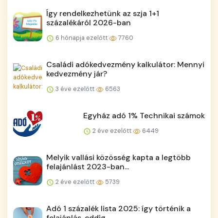
Így rendelkezhetünk az szja 1+1
százalékáról 2026-ban
6 hónapja ezelőtt
7760
Családi adókedvezmény kalkulátor: Mennyi
kedvezmény jár?
3 éve ezelőtt
6563
Egyház adó 1% Technikai számok
2 éve ezelőtt
6449
Melyik vallási közösség kapta a legtöbb
felajánlást 2023-ban...
2 éve ezelőtt
5739
Adó 1 százalék lista 2025: így történik a
felajánlás, eddig ...