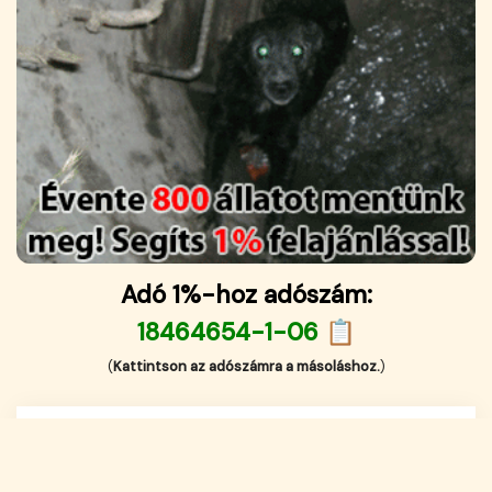
Adó 1%-hoz adószám:
18464654-1-06 📋
(
Kattintson az adószámra a másoláshoz.
)
English (US)
Impresszum
·
Kapcsolat
·