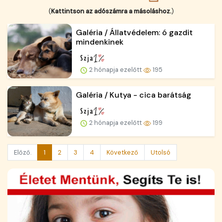
(
Kattintson az adószámra a másoláshoz.
)
Galéria / Állatvédelem: ó gazdit
mindenkinek
2 hónapja ezelőtt
195
Galéria / Kutya - cica barátság
2 hónapja ezelőtt
199
Előző.
1
2
3
4
Következő
Utolsó