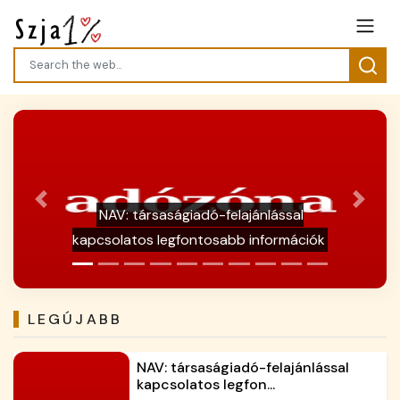
Previous
Next
Galéria / Hőhullám, kutyameleg - házi
kedvenceink cédelme
LEGÚJABB
NAV: társaságiadó-felajánlással
kapcsolatos legfon...