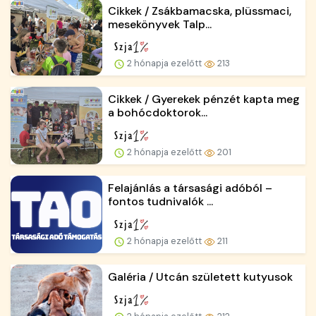
Cikkek / Zsákbamacska, plüssmaci,
mesekönyvek Talp...
2 hónapja ezelőtt
213
Cikkek / Gyerekek pénzét kapta meg
a bohócdoktorok...
2 hónapja ezelőtt
201
Felajánlás a társasági adóból –
fontos tudnivalók ...
2 hónapja ezelőtt
211
Galéria / Utcán született kutyusok