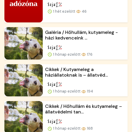
1 hét ezelőtt
46
Galéria / Hőhullám, kutyameleg -
házi kedvenceink ...
1 hónap ezelőtt
176
Cikkek / Kutyameleg a
háziállatoknak is – állatvéd...
1 hónap ezelőtt
194
Cikkek / Hőhullám és kutyameleg –
állatvédelmi tan...
1 hónap ezelőtt
168