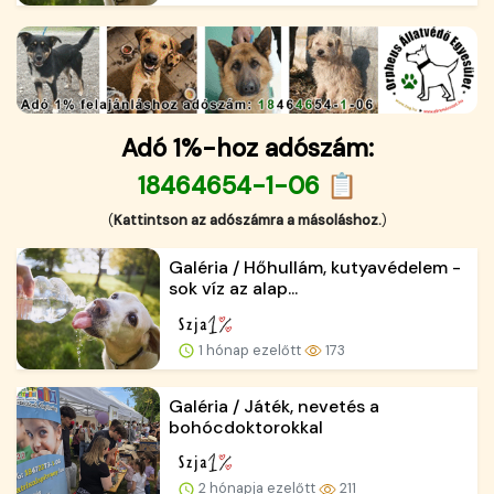
Adó 1%-hoz adószám:
18464654-1-06 📋
(
Kattintson az adószámra a másoláshoz.
)
Galéria / Hőhullám, kutyavédelem -
sok víz az alap...
1 hónap ezelőtt
173
Galéria / Játék, nevetés a
bohócdoktorokkal
2 hónapja ezelőtt
211