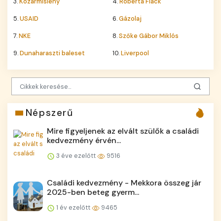
3.
Kozármisleny
4.
Roberta Flack
5.
USAID
6.
Gázolaj
7.
NKE
8.
Szőke Gábor Miklós
9.
Dunaharaszti baleset
10.
Liverpool
Népszerű
Mire figyeljenek az elvált szülők a családi
kedvezmény érvén...
3 éve ezelőtt
9516
Családi kedvezmény - Mekkora összeg jár
2025-ben beteg gyerm...
1 év ezelőtt
9465