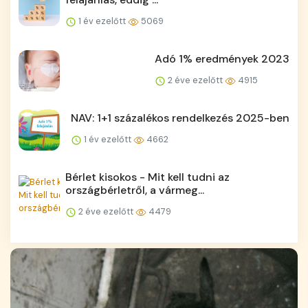
1 év ezelőtt
5069
Adó 1% eredmények 2023
2 éve ezelőtt
4915
NAV: 1+1 százalékos rendelkezés 2025-ben
1 év ezelőtt
4662
Bérlet kisokos - Mit kell tudni az
országbérletről, a vármeg...
2 éve ezelőtt
4479