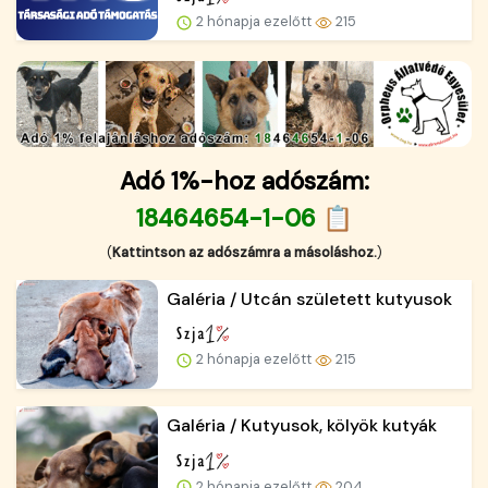
2 hónapja ezelőtt
215
Adó 1%-hoz adószám:
18464654-1-06 📋
(
Kattintson az adószámra a másoláshoz.
)
Galéria / Utcán született kutyusok
2 hónapja ezelőtt
215
Galéria / Kutyusok, kölyök kutyák
2 hónapja ezelőtt
204