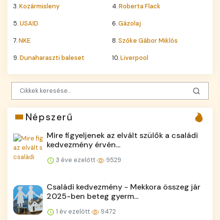
3.
Kozármisleny
4.
Roberta Flack
5.
USAID
6.
Gázolaj
7.
NKE
8.
Szőke Gábor Miklós
9.
Dunaharaszti baleset
10.
Liverpool
Népszerű
Mire figyeljenek az elvált szülők a családi
kedvezmény érvén...
3 éve ezelőtt
9529
Családi kedvezmény - Mekkora összeg jár
2025-ben beteg gyerm...
1 év ezelőtt
9472