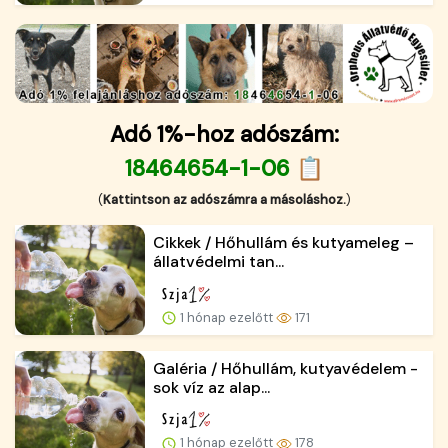
Adó 1%-hoz adószám:
18464654-1-06 📋
(
Kattintson az adószámra a másoláshoz.
)
Cikkek / Hőhullám és kutyameleg –
állatvédelmi tan...
1 hónap ezelőtt
171
Galéria / Hőhullám, kutyavédelem -
sok víz az alap...
1 hónap ezelőtt
178