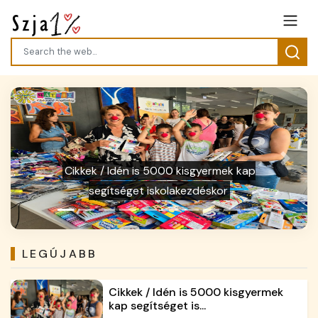
Previous
Next
NAV: társaságiadó-felajánlással
kapcsolatos legfontosabb információk
LEGÚJABB
Cikkek / Idén is 5000 kisgyermek
kap segítséget is...