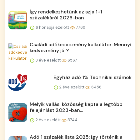
Így rendelkezhetünk az szja 1+1
százalékáról 2026-ban
6 hónapja ezelőtt
7769
Családi adókedvezmény kalkulátor: Mennyi
kedvezmény jár?
3 éve ezelőtt
6567
Egyház adó 1% Technikai számok
2 éve ezelőtt
6456
Melyik vallási közösség kapta a legtöbb
felajánlást 2023-ban...
2 éve ezelőtt
5744
Adó 1 százalék lista 2025: így történik a