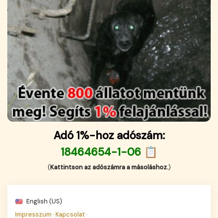
Adó 1%-hoz adószám:
18464654-1-06 📋
(
Kattintson az adószámra a másoláshoz.
)
English (US)
Impresszum
·
Kapcsolat
·