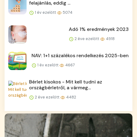
felajánlás, eddig ...
1 év ezelőtt
5074
Adó 1% eredmények 2023
2 éve ezelőtt
4918
NAV: 1+1 százalékos rendelkezés 2025-ben
1 év ezelőtt
4667
Bérlet kisokos - Mit kell tudni az
országbérletről, a vármeg...
2 éve ezelőtt
4482