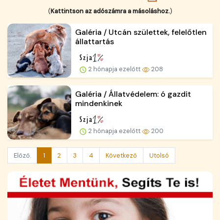
(
Kattintson az adószámra a másoláshoz.
)
Galéria / Utcán születtek, felelőtlen
állattartás
2 hónapja ezelőtt
208
Galéria / Állatvédelem: ó gazdit
mindenkinek
2 hónapja ezelőtt
200
Előző.
1
2
3
4
Következő
Utolsó