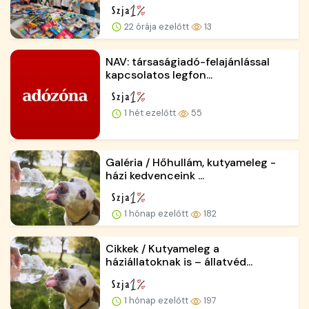
22 órája ezelőtt
13
NAV: társaságiadó-felajánlással
kapcsolatos legfon...
1 hét ezelőtt
55
Galéria / Hőhullám, kutyameleg -
házi kedvenceink ...
1 hónap ezelőtt
182
Cikkek / Kutyameleg a
háziállatoknak is – állatvéd...
1 hónap ezelőtt
197