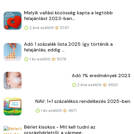
Melyik vallási közösség kapta a legtöbb
felajánlást 2023-ban...
2 éve ezelőtt
5747
Adó 1 százalék lista 2025: így történik a
felajánlás, eddig ...
1 év ezelőtt
5076
Adó 1% eredmények 2023
2 éve ezelőtt
4920
NAV: 1+1 százalékos rendelkezés 2025-ben
1 év ezelőtt
4671
Bérlet kisokos - Mit kell tudni az
országbérletről, a vármeg...