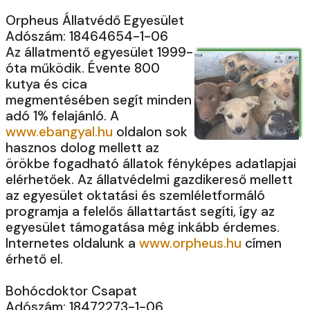
Orpheus Állatvédő Egyesület
Adószám: 18464654-1-06
Az állatmentő egyesület 1999-
óta működik. Évente 800
kutya és cica
megmentésében segít minden
adó 1% felajánló. A
www.ebangyal.hu
oldalon sok
hasznos dolog mellett az
örökbe fogadható állatok fényképes adatlapjai
elérhetőek. Az állatvédelmi gazdikereső mellett
az egyesület oktatási és szemléletformáló
programja a felelős állattartást segíti, így az
egyesület támogatása még inkább érdemes.
Internetes oldalunk a
www.orpheus.hu
címen
érhető el.
Bohócdoktor Csapat
Adószám: 18472273-1-06