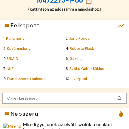
18472273-1-06 📋
(
Kattintson az adószámra a másoláshoz.
)
Felkapott
1.
Parlament
2.
Jane Fonda
3.
Kozármisleny
4.
Roberta Flack
5.
USAID
6.
Gázolaj
7.
NKE
8.
Szőke Gábor Miklós
9.
Dunaharaszti baleset
10.
Liverpool
Népszerű
Mire figyeljenek az elvált szülők a családi