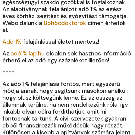
egészségügyi szakdolgozókkal is foglalkoznak.
Az alapítványnak felajánlott adó 1% az egész
éves kórházi segítést és gyógyítást támogatja.
Weboldalunk a
Bohócdoktorok
címen érhetők
el.
Adó 1%
felajánlással életet mentesz!
Az
adó1%.lap.hu
oldalon sok hasznos információ
érhető el az adó egy százalékot illetően!
====
Az adó 1% felajánlása fontos, mert egyszerű
módja annak, hogy segítsünk másokon anélkül,
hogy plusz költségünk lenne. Ez az összeg az
államnak kerülne, ha nem rendelkezünk róla, így
inkább olyan célra fordíthatjuk, amit mi
fontosnak tartunk. A civil szervezetek gyakran
ebből finanszírozzák működésük nagy részét.
Különösen a kisebb alapítványok számára jelent