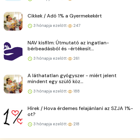
Cikkek / Adó 1% a Gyermekekért
3 hónapja ezelőtt
247
NAV kisfilm: Útmutató az ingatlan-
bérbeadásból és -értékesít...
3 hónapja ezelőtt
261
A láthatatlan gyógyszer - miért jelent
mindent egy szülő köz...
3 hónapja ezelőtt
188
Hírek / Hova érdemes felajánlani az SZJA 1%-
ot?
3 hónapja ezelőtt
218