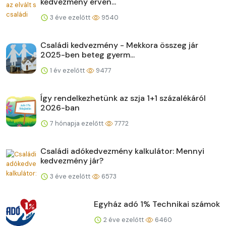
kedvezmény érvén...
3 éve ezelőtt
9540
Családi kedvezmény - Mekkora összeg jár
2025-ben beteg gyerm...
1 év ezelőtt
9477
Így rendelkezhetünk az szja 1+1 százalékáról
2026-ban
7 hónapja ezelőtt
7772
Családi adókedvezmény kalkulátor: Mennyi
kedvezmény jár?
3 éve ezelőtt
6573
Egyház adó 1% Technikai számok
2 éve ezelőtt
6460