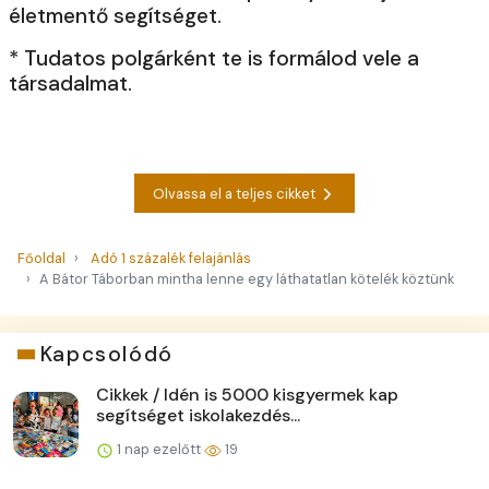
életmentő segítséget.
* Tudatos polgárként te is formálod vele a
társadalmat.
Olvassa el a teljes cikket
Főoldal
Adó 1 százalék felajánlás
A Bátor Táborban mintha lenne egy láthatatlan kötelék köztünk
Kapcsolódó
Cikkek / Idén is 5000 kisgyermek kap
segítséget iskolakezdés...
1 nap ezelőtt
19