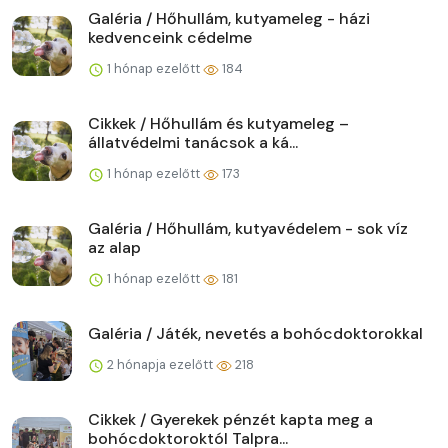
Galéria / Hőhullám, kutyameleg - házi
kedvenceink cédelme
1 hónap ezelőtt
184
Cikkek / Hőhullám és kutyameleg –
állatvédelmi tanácsok a ká...
1 hónap ezelőtt
173
Galéria / Hőhullám, kutyavédelem - sok víz
az alap
1 hónap ezelőtt
181
Galéria / Játék, nevetés a bohócdoktorokkal
2 hónapja ezelőtt
218
Cikkek / Gyerekek pénzét kapta meg a
bohócdoktoroktól Talpra...