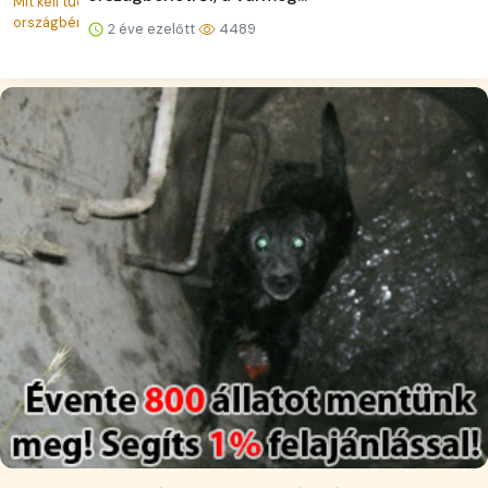
2 éve ezelőtt
4489