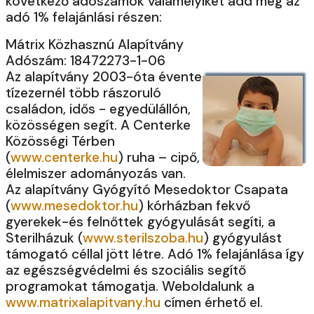
következő adószámok valamelyikét add meg az
adó 1% felajánlási részen:
Mátrix Közhasznú Alapítvány
Adószám: 18472273-1-06
Az alapítvány 2003-óta évente
tízezernél több rászoruló
családon, idős - egyedülállón,
közösségen segít. A Centerke
Közösségi Térben
(
www.centerke.hu
) ruha – cipő,
élelmiszer adományozás van.
Az alapítvány Gyógyító Mesedoktor Csapata
(
www.mesedoktor.hu
) kórházban fekvő
gyerekek-és felnőttek gyógyulását segíti, a
Sterilházuk (
www.sterilszoba.hu
) gyógyulást
támogató céllal jött létre. Adó 1% felajánlása így
az egészségvédelmi és szociális segítő
programokat támogatja. Weboldalunk a
www.matrixalapitvany.hu
címen érhető el.