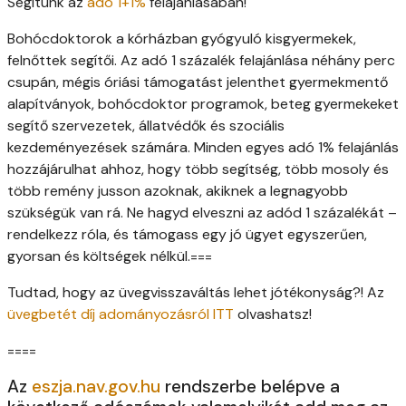
Segítünk az
adó 1+1%
felajánlásában!
Bohócdoktorok a kórházban gyógyuló kisgyermekek,
felnőttek segítői. Az adó 1 százalék felajánlása néhány perc
csupán, mégis óriási támogatást jelenthet gyermekmentő
alapítványok, bohócdoktor programok, beteg gyermekeket
segítő szervezetek, állatvédők és szociális
kezdeményezések számára. Minden egyes adó 1% felajánlás
hozzájárulhat ahhoz, hogy több segítség, több mosoly és
több remény jusson azoknak, akiknek a legnagyobb
szükségük van rá. Ne hagyd elveszni az adód 1 százalékát –
rendelkezz róla, és támogass egy jó ügyet egyszerűen,
gyorsan és költségek nélkül.===
Tudtad, hogy az üvegvisszaváltás lehet jótékonyság?! Az
üvegbetét díj adományozásról ITT
olvashatsz!
====
Az
eszja.nav.gov.hu
rendszerbe belépve a