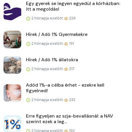
Egy gyerek se legyen egyedül a kórházban:
itt a megoldás!
2 hónapja ezelőtt
226
Hírek / Adó 1% Gyermekekre
2 hónapja ezelőtt
191
Hírek / Adó 1% állatokra
2 hónapja ezelőtt
217
Adód 1%-a célba érhet - ezekre kell
figyelned!
2 hónapja ezelőtt
232
Erre figyeljen az szja-bevallásnál: a NAV
szerint ezek a leg...
2 hónapja ezelőtt
192