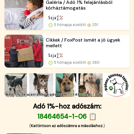
Galéria / Adó 1% felajánlásból
kórháztámogatás
5 hónapja ezelőtt
251
Cikkek / FoxPost ismét a jó ügyek
mellett
5 hónapja ezelőtt
260
Adó 1%-hoz adószám:
18464654-1-06 📋
(
Kattintson az adószámra a másoláshoz.
)