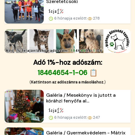
Szeretetcsoki
6 hónapja ezelőtt
278
Adó 1%-hoz adószám:
18464654-1-06 📋
(
Kattintson az adószámra a másoláshoz.
)
Galéria / Mesekönyv is jutott a
kóráhzi fenyőfa al...
6 hónapja ezelőtt
247
Galéria / Gyermekvédelem - Mátrix