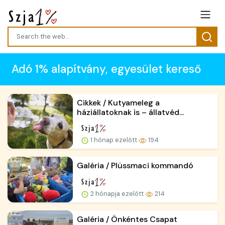
Adó 1% alapítvány, egyesület kereső
Cikkek / Kutyameleg a
háziállatoknak is – állatvéd...
1 hónap ezelőtt
194
Galéria / Plüssmaci kommandó
2 hónapja ezelőtt
214
Galéria / Önkéntes Csapat