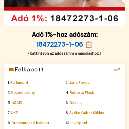
Adó 1%-hoz adószám:
18472273-1-06 📋
(
Kattintson az adószámra a másoláshoz.
)
Felkapott
1.
Parlament
2.
Jane Fonda
3.
Kozármisleny
4.
Roberta Flack
5.
USAID
6.
Gázolaj
7.
NKE
8.
Szőke Gábor Miklós
9.
Dunaharaszti baleset
10.
Liverpool