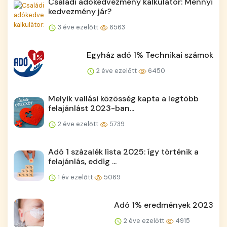
Családi adókedvezmény kalkulátor: Mennyi
kedvezmény jár?
3 éve ezelőtt
6563
Egyház adó 1% Technikai számok
2 éve ezelőtt
6450
Melyik vallási közösség kapta a legtöbb
felajánlást 2023-ban...
2 éve ezelőtt
5739
Adó 1 százalék lista 2025: így történik a
felajánlás, eddig ...
1 év ezelőtt
5069
Adó 1% eredmények 2023
2 éve ezelőtt
4915