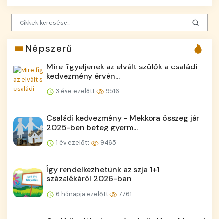
Népszerű
Mire figyeljenek az elvált szülők a családi
kedvezmény érvén...
3 éve ezelőtt
9516
Családi kedvezmény - Mekkora összeg jár
2025-ben beteg gyerm...
1 év ezelőtt
9465
Így rendelkezhetünk az szja 1+1
százalékáról 2026-ban
6 hónapja ezelőtt
7761