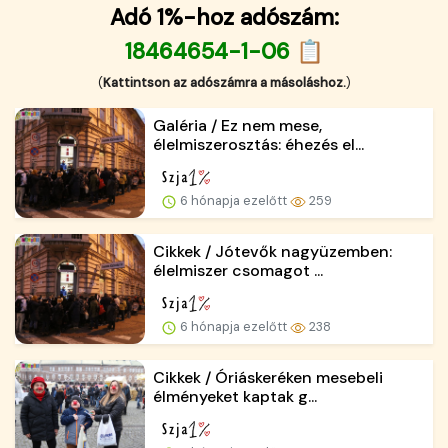
Adó 1%-hoz adószám:
18464654-1-06 📋
(
Kattintson az adószámra a másoláshoz.
)
Galéria / Ez nem mese,
élelmiszerosztás: éhezés el...
6 hónapja ezelőtt
259
Cikkek / Jótevők nagyüzemben:
élelmiszer csomagot ...
6 hónapja ezelőtt
238
Cikkek / Óriáskeréken mesebeli
élményeket kaptak g...