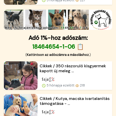
5 hónapja ezelőtt
227
Adó 1%-hoz adószám:
18464654-1-06 📋
(
Kattintson az adószámra a másoláshoz.
)
Cikkek / 350 rászoruló kisgyermek
kapott új meleg ...
5 hónapja ezelőtt
218
Cikkek / Kutya, macska ivartalanítás
támogatása - ...