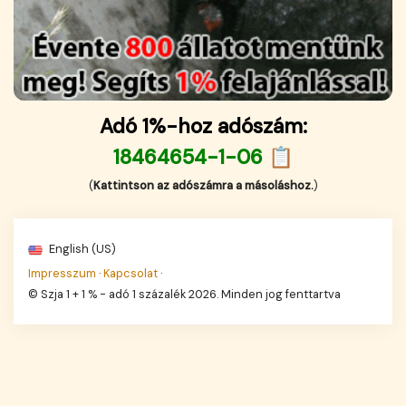
Adó 1%-hoz adószám:
18464654-1-06 📋
(
Kattintson az adószámra a másoláshoz.
)
English (US)
Impresszum
·
Kapcsolat
·
© Szja 1 + 1 % - adó 1 százalék 2026. Minden jog fenttartva