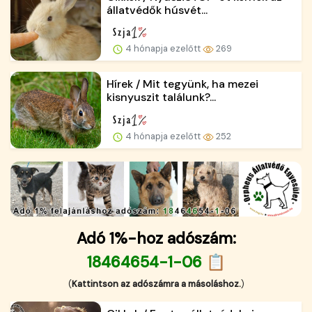
állatvédők húsvét...
4 hónapja ezelőtt
269
Hírek / Mit tegyünk, ha mezei
kisnyuszit találunk?...
4 hónapja ezelőtt
252
Adó 1%-hoz adószám:
18464654-1-06 📋
(
Kattintson az adószámra a másoláshoz.
)