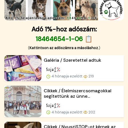
Adó 1%-hoz adószám:
18464654-1-06 📋
(
Kattintson az adószámra a másoláshoz.
)
Galéria / Szeretettel adtuk
4 hónapja ezelőtt
219
Cikkek / Élelmiszercsomagokkal
segítettünk az ünne...
4 hónapja ezelőtt
202
Cikkek / NyusziSTOP-ot kérnek az