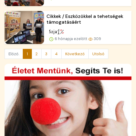
Cikkek / Eszközökkel a tehetségek
támogatásáért
6 hónapja ezelőtt
309
Előző.
1
2
3
4
Következő
Utolsó