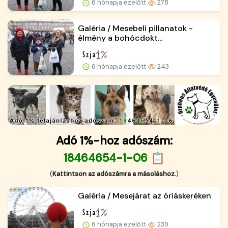
6 hónapja ezelőtt
278
Galéria / Mesebeli pillanatok -
élmény a bohócdokt...
6 hónapja ezelőtt
243
Adó 1%-hoz adószám:
18464654-1-06 📋
(
Kattintson az adószámra a másoláshoz.
)
Galéria / Mesejárat az óriáskeréken
6 hónapja ezelőtt
239