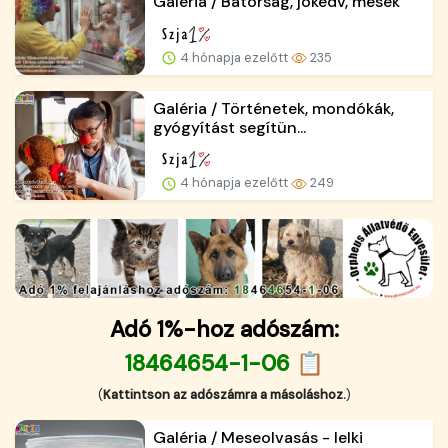
Galéria / Bátorság, jókedv, mesék
4 hónapja ezelőtt
235
Galéria / Történetek, mondókák,
gyógyítást segítün...
4 hónapja ezelőtt
249
Adó 1%-hoz adószám:
18464654-1-06 📋
(
Kattintson az adószámra a másoláshoz.
)
Galéria / Meseolvasás - lelki