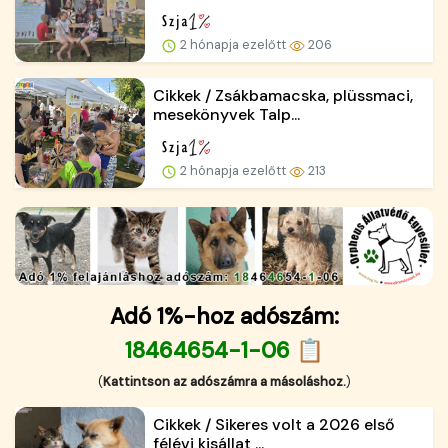
2 hónapja ezelőtt
206
Cikkek / Zsákbamacska, plüssmaci,
mesekönyvek Talp...
2 hónapja ezelőtt
213
Adó 1%-hoz adószám:
18464654-1-06 📋
(
Kattintson az adószámra a másoláshoz.
)
Cikkek / Sikeres volt a 2026 első
félévi kisállat ...