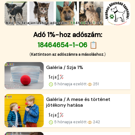
Adó 1%-hoz adószám:
18464654-1-06 📋
(
Kattintson az adószámra a másoláshoz.
)
Galéria / Szja 1%
5 hónapja ezelőtt
251
Galéria / A mese és történet
jótékony hatása
5 hónapja ezelőtt
242