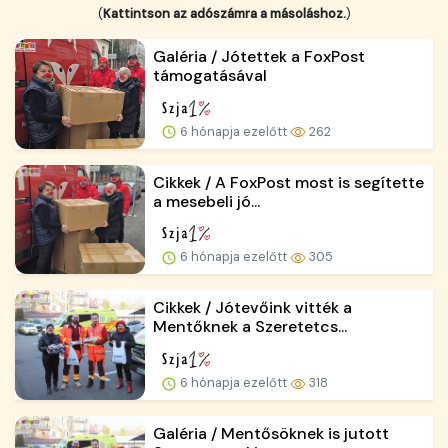
(
Kattintson az adószámra a másoláshoz.
)
Galéria / Jótettek a FoxPost
támogatásával
6 hónapja ezelőtt
262
Cikkek / A FoxPost most is segítette
a mesebeli jó...
6 hónapja ezelőtt
305
Cikkek / Jótevőink vitték a
Mentőknek a Szeretetcs...
6 hónapja ezelőtt
318
Galéria / Mentősöknek is jutott