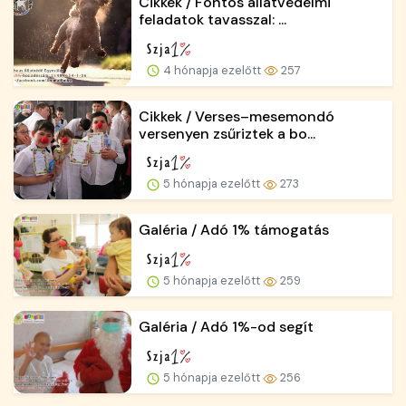
Cikkek / Fontos állatvédelmi
feladatok tavasszal: ...
4 hónapja ezelőtt
257
Cikkek / Verses–mesemondó
versenyen zsűriztek a bo...
5 hónapja ezelőtt
273
Galéria / Adó 1% támogatás
5 hónapja ezelőtt
259
Galéria / Adó 1%-od segít
5 hónapja ezelőtt
256