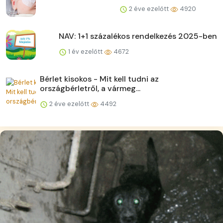
2 éve ezelőtt
4920
NAV: 1+1 százalékos rendelkezés 2025-ben
1 év ezelőtt
4672
Bérlet kisokos - Mit kell tudni az
országbérletről, a vármeg...
2 éve ezelőtt
4492