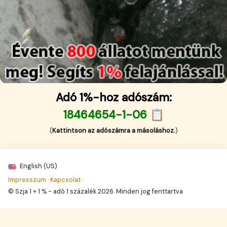
Adó 1%-hoz adószám:
18464654-1-06 📋
(
Kattintson az adószámra a másoláshoz.
)
English (US)
Impresszum
·
Kapcsolat
·
© Szja 1 + 1 % - adó 1 százalék 2026. Minden jog fenttartva