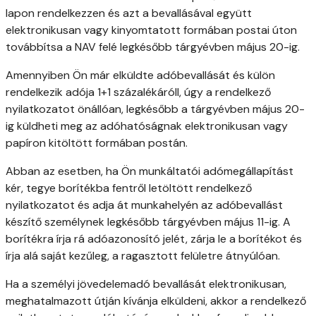
lapon rendelkezzen és azt a bevallásával együtt
elektronikusan vagy kinyomtatott formában postai úton
továbbítsa a NAV felé legkésőbb tárgyévben május 20-ig.
Amennyiben Ön már elküldte adóbevallását és külön
rendelkezik adója 1+1 százalékáróll, úgy a rendelkező
nyilatkozatot önállóan, legkésőbb a tárgyévben május 20-
ig küldheti meg az adóhatóságnak elektronikusan vagy
papíron kitöltött formában postán.
Abban az esetben, ha Ön munkáltatói adómegállapítást
kér, tegye borítékba fentről letöltött rendelkező
nyilatkozatot és adja át munkahelyén az adóbevallást
készítő személynek legkésőbb tárgyévben május 11-ig. A
borítékra írja rá adóazonosító jelét, zárja le a borítékot és
írja alá saját kezűleg, a ragasztott felületre átnyúlóan.
Ha a személyi jövedelemadó bevallását elektronikusan,
meghatalmazott útján kívánja elküldeni, akkor a rendelkező