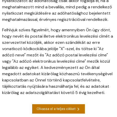
nyilatkozatot az adóhatóság csak akkor fogadja el, ha a
meghatalmazott mind a bevallás, mind pedig a rendelkező
nyilatkozat megküldésére az adóhatósághoz bejelentett
meghatalmazással, érvényes regisztrációval rendelkezik.
Felhívjuk szíves figyelmét, hogy amennyiben Ön úgy dönt,
hogy nevét és postai illetve elektronikus levelezési címét a
szervezettel közöljék, akkor ezen szándékát az erre
vonatkozó kódkockába jelölje "X"-szel, és töltse ki "Az
adózó neve" mezőt és "Az adózó postai levelezési címe"
vagy "Az adózó elektronikus levelezési címe" mezők közül
legalább az egyiket. A kedvezményezett az Ön által
megadott adatokat kizárólag közhasznú tevékenységével
kapcsolatban az Önnel történő kapcsolatfelvételre,
tájékoztatás nyújtására használhatja fel, és az adatokat
kizárólag az adatszolgáltatást követő 5 évig kezelheti.
Olvassa el a teljes cikket