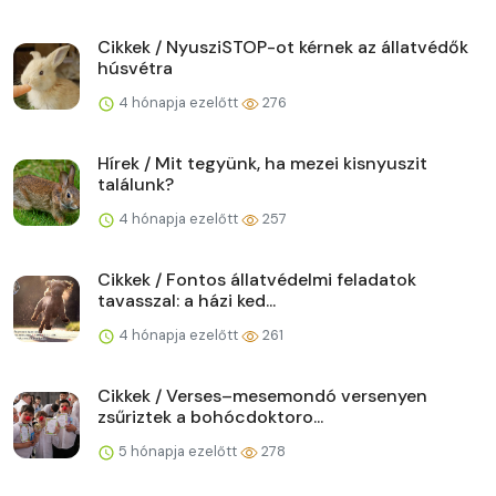
Cikkek / NyusziSTOP-ot kérnek az állatvédők
húsvétra
4 hónapja ezelőtt
276
Hírek / Mit tegyünk, ha mezei kisnyuszit
találunk?
4 hónapja ezelőtt
257
Cikkek / Fontos állatvédelmi feladatok
tavasszal: a házi ked...
4 hónapja ezelőtt
261
Cikkek / Verses–mesemondó versenyen
zsűriztek a bohócdoktoro...
5 hónapja ezelőtt
278