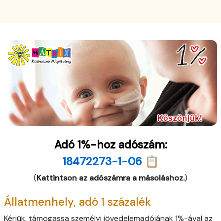
Adó 1%-hoz adószám:
18472273-1-06 📋
(
Kattintson az adószámra a másoláshoz.
)
Állatmenhely, adó 1 százalék
Kérjük, támogassa személyi jövedelemadójának 1%-ával az