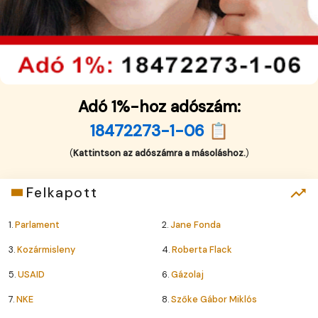
Adó 1%-hoz adószám:
18472273-1-06 📋
(
Kattintson az adószámra a másoláshoz.
)
Felkapott
1.
Parlament
2.
Jane Fonda
3.
Kozármisleny
4.
Roberta Flack
5.
USAID
6.
Gázolaj
7.
NKE
8.
Szőke Gábor Miklós