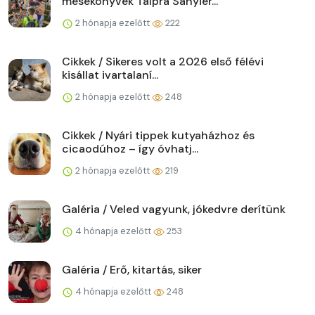
mesekönyvek Talpra Sanyiér...
2 hónapja ezelőtt
222
Cikkek / Sikeres volt a 2026 első félévi
kisállat ivartalaní...
2 hónapja ezelőtt
248
Cikkek / Nyári tippek kutyaházhoz és
cicaodúhoz – így óvhatj...
2 hónapja ezelőtt
219
Galéria / Veled vagyunk, jókedvre derítünk
4 hónapja ezelőtt
253
Galéria / Erő, kitartás, siker
4 hónapja ezelőtt
248