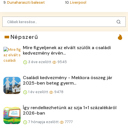
9.
Dunaharaszti baleset
10.
Liverpool
Népszerű
Mire figyeljenek az elvált szülők a családi
kedvezmény érvén...
3 éve ezelőtt
9545
Családi kedvezmény - Mekkora összeg jár
2025-ben beteg gyerm...
1 év ezelőtt
9478
Így rendelkezhetünk az szja 1+1 százalékáról
2026-ban
7 hónapja ezelőtt
7777