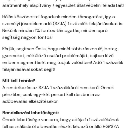
állatmenhely alapítvány / egyesület állatvédelmi feladatait!
Hálás köszönettel fogadunk minden támogatást, így a
személyi jövedelem adó (SZJA) 1 százalék felajánlásokat is.
Nekünk minden 1% fontos támogatás, minden apró
segítség nagyon fontos!
Kérjük, segítsen Ön is, hogy minél több rászoruló, beteg
gyermeket, nélkülöző család problémáját, bajban lévő
ember megmentését meg tudjuk valósítani! Adó 1 százalék
felajánlásával sokat segít!
Mit kell tennie?
A rendelkezés az SZJA 1 százalékáról nem kerül Önnek
pénzébe, csak egy-két percet kell rászánnia az
adóbevallás elkészítésekor.
Rendelkezési lehetőségek:
Önnek lehetősége van arra, hogy adója 1+1 százalékának
felhasználásáról a bevallás részét képező önálló EGYSZA