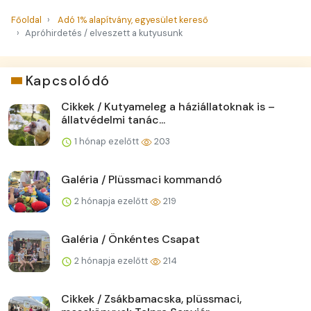
Főoldal
Adó 1% alapítvány, egyesület kereső
Apróhirdetés / elveszett a kutyusunk
Kapcsolódó
Cikkek / Kutyameleg a háziállatoknak is –
állatvédelmi tanác...
1 hónap ezelőtt
203
Galéria / Plüssmaci kommandó
2 hónapja ezelőtt
219
Galéria / Önkéntes Csapat
2 hónapja ezelőtt
214
Cikkek / Zsákbamacska, plüssmaci,