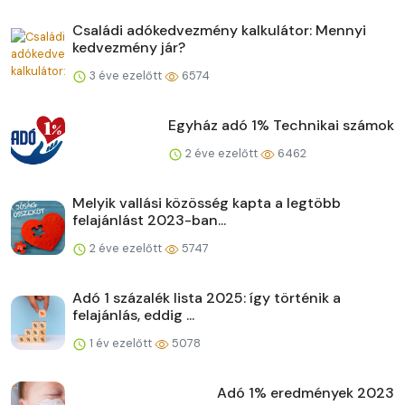
Családi adókedvezmény kalkulátor: Mennyi
kedvezmény jár?
3 éve ezelőtt
6574
Egyház adó 1% Technikai számok
2 éve ezelőtt
6462
Melyik vallási közösség kapta a legtöbb
felajánlást 2023-ban...
2 éve ezelőtt
5747
Adó 1 százalék lista 2025: így történik a
felajánlás, eddig ...
1 év ezelőtt
5078
Adó 1% eredmények 2023