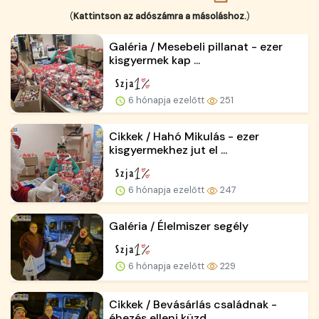
(
Kattintson az adószámra a másoláshoz.
)
Galéria / Mesebeli pillanat - ezer
kisgyermek kap ...
6 hónapja ezelőtt
251
Cikkek / Hahó Mikulás - ezer
kisgyermekhez jut el ...
6 hónapja ezelőtt
247
Galéria / Élelmiszer segély
6 hónapja ezelőtt
229
Cikkek / Bevásárlás családnak -
éhezés elleni küzd...