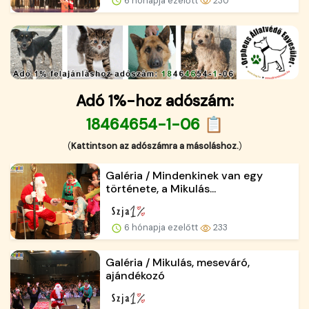
6 hónapja ezelőtt
230
Adó 1%-hoz adószám:
18464654-1-06 📋
(
Kattintson az adószámra a másoláshoz.
)
Galéria / Mindenkinek van egy
története, a Mikulás...
6 hónapja ezelőtt
233
Galéria / Mikulás, meseváró,
ajándékozó