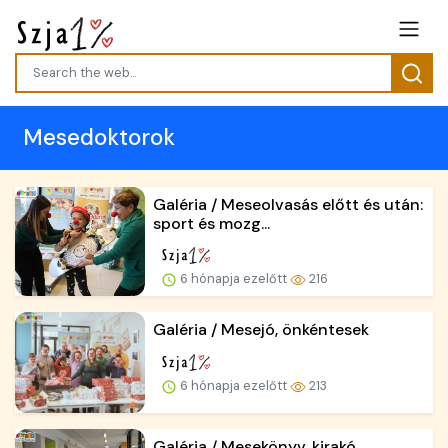
Mesedoktorok
Galéria / Meseolvasás előtt és után:
sport és mozg...
6 hónapja ezelőtt
216
Galéria / Mesejó, önkéntesek
6 hónapja ezelőtt
213
Galéria / Mesekönyv, kirakó,