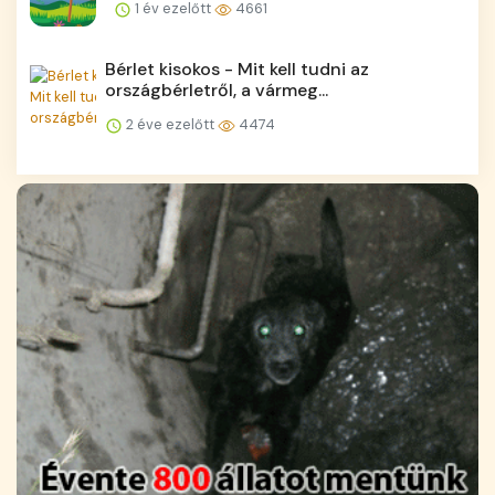
1 év ezelőtt
4661
Bérlet kisokos - Mit kell tudni az
országbérletről, a vármeg...
2 éve ezelőtt
4474