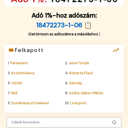
Adó 1%-hoz adószám:
18472273-1-06 📋
(
Kattintson az adószámra a másoláshoz.
)
Felkapott
1.
Parlament
2.
Jane Fonda
3.
Kozármisleny
4.
Roberta Flack
5.
USAID
6.
Gázolaj
7.
NKE
8.
Szőke Gábor Miklós
9.
Dunaharaszti baleset
10.
Liverpool