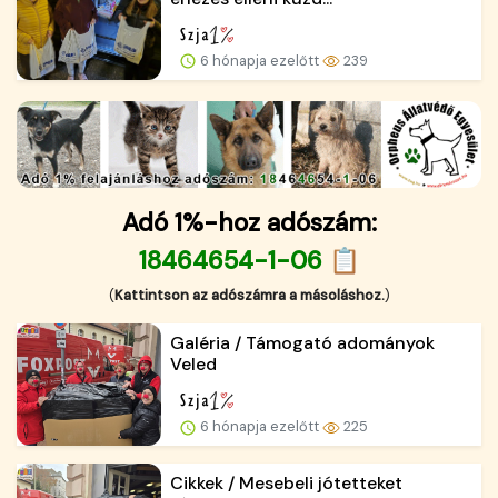
6 hónapja ezelőtt
239
Adó 1%-hoz adószám:
18464654-1-06 📋
(
Kattintson az adószámra a másoláshoz.
)
Galéria / Támogató adományok
Veled
6 hónapja ezelőtt
225
Cikkek / Mesebeli jótetteket