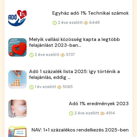
Egyház adó 1% Technikai számok
2 éve ezelőtt
6448
Melyik vallási közösség kapta a legtöbb
felajánlást 2023-ban...
2 éve ezelőtt
5737
Adó 1 százalék lista 2025: így történik a
felajánlás, eddig ...
1 év ezelőtt
5065
Adó 1% eredmények 2023
2 éve ezelőtt
4914
NAV: 1+1 százalékos rendelkezés 2025-ben