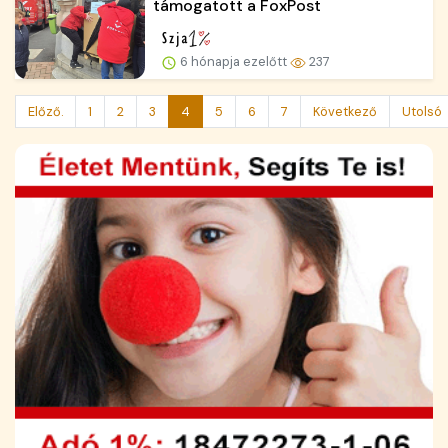
támogatott a FoxPost
6 hónapja ezelőtt
237
Előző.
1
2
3
4
5
6
7
Következő
Utolsó