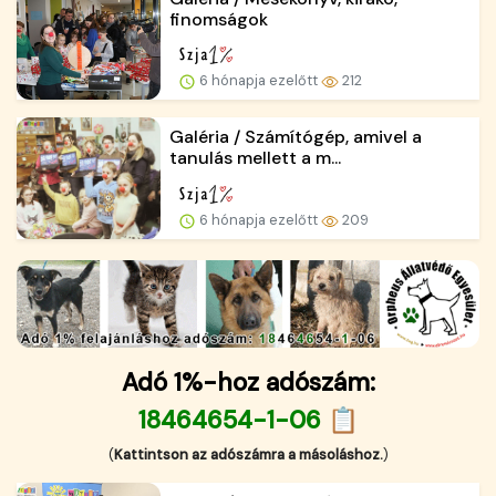
finomságok
6 hónapja ezelőtt
212
Galéria / Számítógép, amivel a
tanulás mellett a m...
6 hónapja ezelőtt
209
Adó 1%-hoz adószám:
18464654-1-06 📋
(
Kattintson az adószámra a másoláshoz.
)