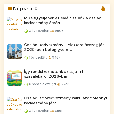
Népszerű
Mire figyeljenek az elvált szülők a családi
kedvezmény érvén...
3 éve ezelőtt
9506
Családi kedvezmény - Mekkora összeg jár
2025-ben beteg gyerm...
1 év ezelőtt
9464
Így rendelkezhetünk az szja 1+1
százalékáról 2026-ban
6 hónapja ezelőtt
7758
Családi adókedvezmény kalkulátor: Mennyi
kedvezmény jár?
3 éve ezelőtt
6561