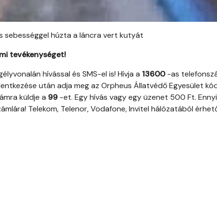
s sebességgel húzta a láncra vert kutyát
lmi tevékenységet!
lyvonalán hívással és SMS-el is! Hívja a
13600
-as telefons
elentkezése után adja meg az Orpheus Állatvédő Egyesület kód
ámra küldje a
99
-et. Egy hívás vagy egy üzenet 500 Ft. Ennyi
ámlára! Telekom, Telenor, Vodafone, Invitel hálózatából érhető