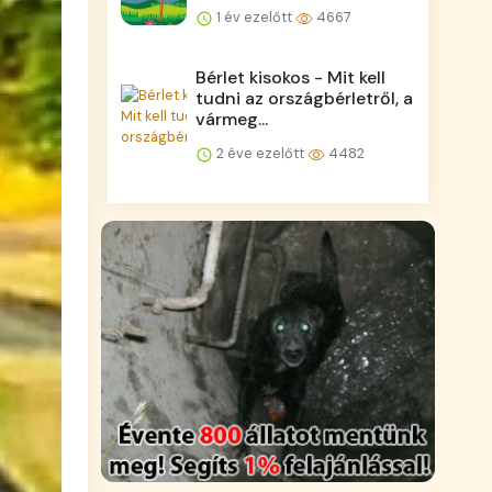
1 év ezelőtt
4667
Bérlet kisokos - Mit kell
tudni az országbérletről, a
vármeg...
2 éve ezelőtt
4482