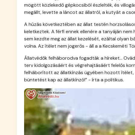
mögött közlekedő gépkocsiból észlelték, és villogáss
megállt, levette a láncot az állatról, a kutyát a c
A húzás következtében az állat testén horzsolásos
keletkeztek. A férfi ennek ellenére a tanyáján nem
sem kezdte meg az állat kezelését, ezáltal olyan 
volna. Az ítélet nem jogerős - áll a a Kecskeméti
Állatvédők felháborodva fogadták a híreket... Ovádi
terv kidolgozásáért és végrehajtásáért felelős ko
felháborított az állatkínzás ügyében hozott ítél
büntetést kap az állatkínzó!” - írta a politikus.