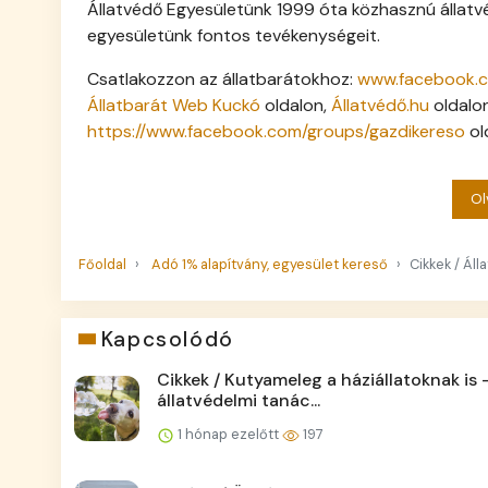
Állatvédő Egyesületünk 1999 óta közhasznú állatvé
egyesületünk fontos tevékenységeit.
Csatlakozzon az állatbarátokhoz:
www.facebook.c
Állatbarát Web Kuckó
oldalon,
Állatvédő.hu
oldalo
https://www.facebook.com/groups/gazdikereso
ol
Ol
Főoldal
Adó 1% alapítvány, egyesület kereső
Cikkek / Áll
Kapcsolódó
Cikkek / Kutyameleg a háziállatoknak is 
állatvédelmi tanác...
1 hónap ezelőtt
197