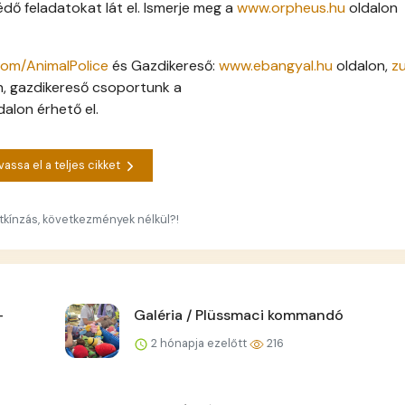
dő feladatokat lát el. Ismerje meg a
www.orpheus.hu
oldalon
om/AnimalPolice
és Gazdikereső:
www.ebangyal.hu
oldalon,
zu
n, gazdikereső csoportunk a
dalon érhető el.
vassa el a teljes cikket
atkínzás, következmények nélkül?!
–
Galéria / Plüssmaci kommandó
2 hónapja ezelőtt
216