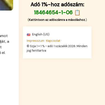
Adó 1%-hoz adószám:
18464654-1-06 📋
(
Kattintson az adószámra a másoláshoz.
)
English (US)
zámot
Impresszum
·
Kapcsolat
·
ját, a
© Szja 1 + 1 % - adó 1 százalék 2026. Minden
t
jog fenttartva
 el.