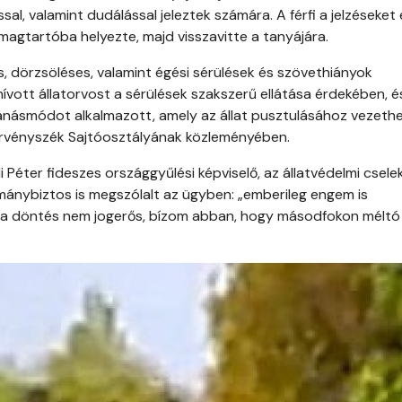
al, valamint dudálással jeleztek számára. A férfi a jelzéseket 
somagtartóba helyezte, majd visszavitte a tanyájára.
, dörzsöléses, valamint égési sérülések és szövethiányok
 hívott állatorvost a sérülések szakszerű ellátása érdekében, 
bánásmódot alkalmazott, amely az állat pusztulásához vezeth
 Törvényszék Sajtóosztályának közleményében.
 Péter fideszes országgyűlési képviselő, az állatvédelmi csele
rmánybiztos is megszólalt az ügyben: „emberileg engem is
et, a döntés nem jogerős, bízom abban, hogy másodfokon méltó