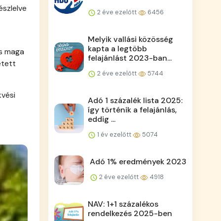
észlelve
2 éve ezelőtt
6456
Melyik vallási közösség
kapta a legtöbb
és maga
felajánlást 2023-ban...
etett
2 éve ezelőtt
5744
kvési
Adó 1 százalék lista 2025:
így történik a felajánlás,
eddig ...
1 év ezelőtt
5074
Adó 1% eredmények 2023
2 éve ezelőtt
4918
NAV: 1+1 százalékos
rendelkezés 2025-ben