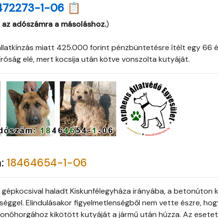
472273-1-06 📋
 az adószámra a másoláshoz.
)
állatkínzás miatt 425.000 forint pénzbüntetésre ítélt egy 66 
bíróság elé, mert kocsija után kötve vonszolta kutyáját.
m:
18464654-1-06
l gépkocsival haladt Kiskunfélegyháza irányába, a betonúton k
éggel. Elindulásakor figyelmetlenségből nem vette észre, hog
vonóhorgához kikötött kutyáját a jármű után húzza. Az esetet 