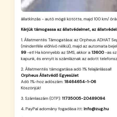
állatkínzás - autó mögé kötötte, majd 100 km/ órá
Kérjük támogassa az állatvédelmet, az állatvéde
1. Állatmentés Támogatása: az Orpheus ADHAT Segé
(mindenféle előhívó nélkül), majd az automata bej
99
-et! Ha könnyebb az SMS, akkor a
13600
-as sz
kapunk, és ennyit is számláznak az adott telefonsz
2. Állatmentés támogatása adó 1% felajánlással!
Orpheus Állatvédő Egyesület
Adó 1%-hoz adószám:
18464654-1-06
Köszönjük!
3. Számlaszám (OTP):
11735005-20489094
4. PayPal adomány fogadása itt:
info@zug.hu