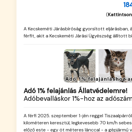
18
(
Kattintson
A Kecskeméti Járásbíróság gyorsított eljárásban, 
férfit, akit a Kecskeméti Járási Ügyészség állított 
Adó 1% felajánlás Állatvédelemre!
Adóbevalláskor 1%-hoz az adószá
A férfi 2025. szeptember 1-jén reggel Tiszaalpárró
kilométeren keresztül, legkevesebb 70 km/h sebess
előző este - egy öt méteres lánccal - a gépjármű 