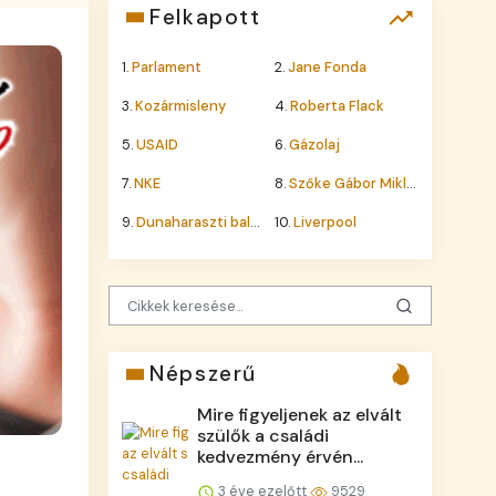
Felkapott
1.
Parlament
2.
Jane Fonda
3.
Kozármisleny
4.
Roberta Flack
5.
USAID
6.
Gázolaj
7.
NKE
8.
Szőke Gábor Miklós
9.
Dunaharaszti baleset
10.
Liverpool
Népszerű
Mire figyeljenek az elvált
szülők a családi
kedvezmény érvén...
3 éve ezelőtt
9529