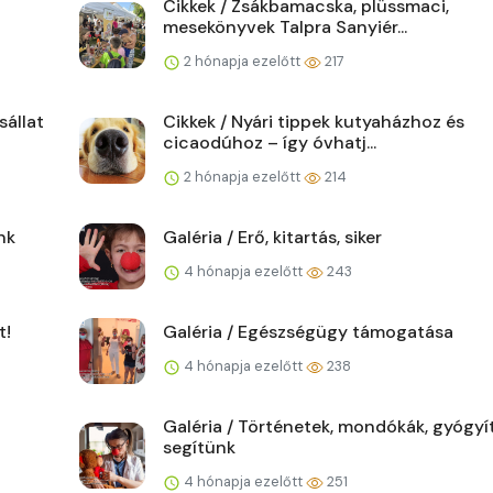
Cikkek / Zsákbamacska, plüssmaci,
mesekönyvek Talpra Sanyiér...
2 hónapja ezelőtt
217
sállat
Cikkek / Nyári tippek kutyaházhoz és
cicaodúhoz – így óvhatj...
2 hónapja ezelőtt
214
nk
Galéria / Erő, kitartás, siker
4 hónapja ezelőtt
243
t!
Galéria / Egészségügy támogatása
4 hónapja ezelőtt
238
Galéria / Történetek, mondókák, gyógyí
segítünk
4 hónapja ezelőtt
251