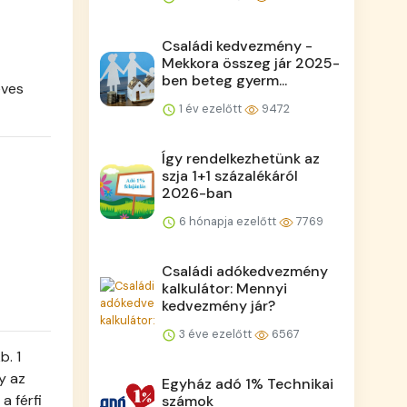
Családi kedvezmény -
Mekkora összeg jár 2025-
ben beteg gyerm...
éves
1 év ezelőtt
9472
Így rendelkezhetünk az
szja 1+1 százalékáról
2026-ban
6 hónapja ezelőtt
7769
Családi adókedvezmény
kalkulátor: Mennyi
kedvezmény jár?
3 éve ezelőtt
6567
b. 1
y az
Egyház adó 1% Technikai
a férfi
számok