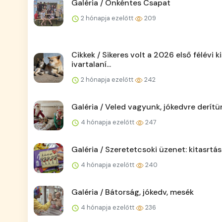
Galéria / Önkéntes Csapat
2 hónapja ezelőtt
209
Cikkek / Sikeres volt a 2026 első félévi ki
ivartalaní...
2 hónapja ezelőtt
242
Galéria / Veled vagyunk, jókedvre derítü
4 hónapja ezelőtt
247
Galéria / Szeretetcsoki üzenet: kitasrtás
4 hónapja ezelőtt
240
Galéria / Bátorság, jókedv, mesék
4 hónapja ezelőtt
236