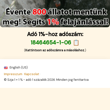
Adó 1%-hoz adószám:
18464654-1-06 📋
(
Kattintson az adószámra a másoláshoz.
)
English (US)
Impresszum
·
Kapcsolat
·
© Szja 1 + 1 % - adó 1 százalék 2026. Minden jog fenttartva