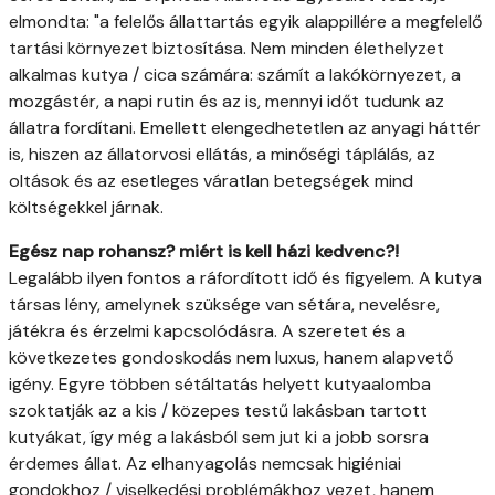
elmondta: "a felelős állattartás egyik alappillére a megfelelő
tartási környezet biztosítása. Nem minden élethelyzet
alkalmas kutya / cica számára: számít a lakókörnyezet, a
mozgástér, a napi rutin és az is, mennyi időt tudunk az
állatra fordítani. Emellett elengedhetetlen az anyagi háttér
is, hiszen az állatorvosi ellátás, a minőségi táplálás, az
oltások és az esetleges váratlan betegségek mind
költségekkel járnak.
Egész nap rohansz? miért is kell házi kedvenc?!
Legalább ilyen fontos a ráfordított idő és figyelem. A kutya
társas lény, amelynek szüksége van sétára, nevelésre,
játékra és érzelmi kapcsolódásra. A szeretet és a
következetes gondoskodás nem luxus, hanem alapvető
igény. Egyre többen sétáltatás helyett kutyaalomba
szoktatják az a kis / közepes testű lakásban tartott
kutyákat, így még a lakásból sem jut ki a jobb sorsra
érdemes állat. Az elhanyagolás nemcsak higiéniai
gondokhoz / viselkedési problémákhoz vezet, hanem