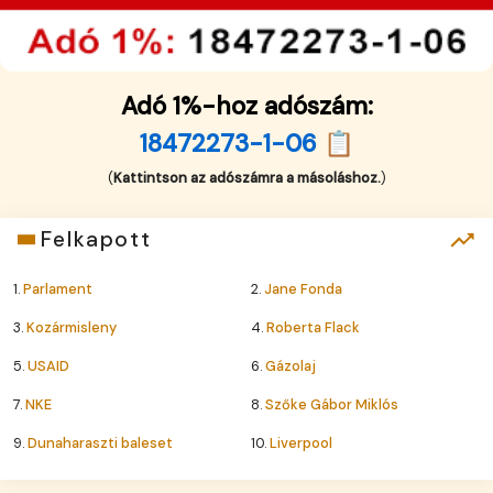
Adó 1%-hoz adószám:
18472273-1-06 📋
(
Kattintson az adószámra a másoláshoz.
)
Felkapott
1.
Parlament
2.
Jane Fonda
3.
Kozármisleny
4.
Roberta Flack
5.
USAID
6.
Gázolaj
7.
NKE
8.
Szőke Gábor Miklós
9.
Dunaharaszti baleset
10.
Liverpool