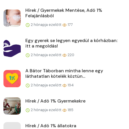
Hírek / Gyermekek Mentése, Adó 1%
Felajánlásból
2 hónapja ezelőtt
177
Egy gyerek se legyen egyedül a kórházban:
itt a megoldás!
2 hónapja ezelőtt
220
A Bátor Táborban mintha lenne egy
láthatatlan kötelék köztün...
2 hónapja ezelőtt
194
Hírek / Adó 1% Gyermekekre
2 hónapja ezelőtt
185
Hírek / Adó 1% állatokra