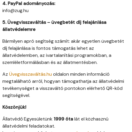
4. PayPal adományozás:
info@zug.hu
5. Üvegvisszaváltás – üvegbetét díj felajánlása
állatvédelemre
Bármilyen apró segítség számít: akár egyetlen üvegbetét
díj felajánlása is fontos támogatás lehet az
állatvédelemben, az ivartalanítási programokban, a
szemléletformálásban és az állatmentésben.
Az
Üvegvisszaváltás.hu
oldalon minden információ
megtalálható arról, hogyan támogathatja az állatvédelmi
tevékenységet a visszaváltó pontokon elérhető QR-kód
segítségével.
Köszönjük!
Állatvédő Egyesületünk
1999 óta
lát el közhasznú
állatvédelmi feladatokat.