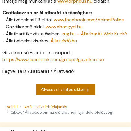
Ismerje meg munkánkat a
www.orpheus.hu
oldalon.
Csatlakozzon az állatbarát közösséghez:
- Állatvédelemi FB oldal:
www.facebook.com/AnimalPolice
- Gazdikereső oldal:
www.ebangyal.hu
- Állatbarátkozás a Weben:
zug.hu – Állatbarát Web Kuckó
- Állatvédelmi kisokos:
Állatvédő.hu
Gazdikereső Facebook-csoport:
https://www.facebook.com/groups/gazdikereso
Legyél Te is Állatbarát / Állatvédő!
Olvassa el a teljes cikket
Főoldal
Adó 1 százalék felajánlás
Cikkek / Állatvédelem: az élő állat nem ajándék, felelősség!