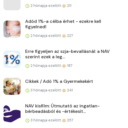
2 hónapja ezelőtt
211
Adód 1%-a célba érhet - ezekre kell
figyelned!
2 hónapja ezelőtt
227
Erre figyeljen az szja-bevallásnál: a NAV
szerint ezek a leg...
2 hónapja ezelőtt
187
Cikkek / Adó 1% a Gyermekekért
3 hónapja ezelőtt
241
NAV kisfilm: Útmutató az ingatlan-
bérbeadásból és -értékesít...
3 hónapja ezelőtt
257