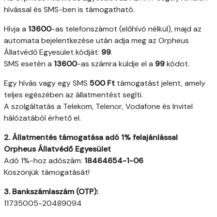
hívással és SMS-ben is támogatható.
Hívja a
13600
-as telefonszámot (előhívó nélkül), majd az
automata bejelentkezése után adja meg az Orpheus
Állatvédő Egyesület kódját:
99
.
SMS esetén a
13600
-as számra küldje el a
99
kódot.
Egy hívás vagy egy SMS
500 Ft
támogatást jelent, amely
teljes egészében az állatmentést segíti.
A szolgáltatás a Telekom, Telenor, Vodafone és Invitel
hálózatából érhető el.
2. Állatmentés támogatása adó 1% felajánlással
Orpheus Állatvédő Egyesület
Adó 1%-hoz adószám:
18464654-1-06
Köszönjük támogatását!
3. Bankszámlaszám (OTP):
11735005-20489094