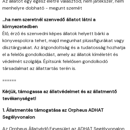
Az állatot egy egész életre választod, nem játékszer, nem
menhelyre dobható - megunt szemét
...ha nem szeretnél szenvedő állatot látni a
környezetedben
Élő, érző és szenvedni képes állatok helyett bárki a
könyvespolcra tehet, majd megunhat plüssfigurákat vagy
dísztárgyakat. Az átgondoltság és a tudatosság hozhatja
el a felelős gondolkodást, amely az állatok kíméletét és
védelmét szolgálja. Építsünk felelősen gondolkodó
társadalmat az állattartás terén is.
======
Kérjük, támogassa az állatvédelmet és az állatmentő
tevékenységet!
1. Állatmentés támogatása az Orpheus ADHAT
Segélyvonalon
Az Orpheus Állatvédő Egyesület az ADHAT Segélyvonalon