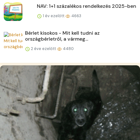
NAV: 1+1 százalékos rendelkezés 2025-ben
1 év ezelőtt
4663
Bérlet kisokos - Mit kell tudni az
országbérletről, a vármeg...
2 éve ezelőtt
4480