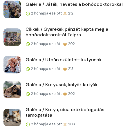
Galéria / Játék, nevetés a bohócdoktorokkal
2 hónapja ezelőtt
212
Cikkek / Gyerekek pénzét kapta meg a
bohócdoktoroktól Talpra...
2 hónapja ezelőtt
202
Galéria / Utcán született kutyusok
2 hónapja ezelőtt
213
Galéria / Kutyusok, kölyök kutyák
2 hónapja ezelőtt
202
Galéria / Kutya, cica örökbefogadás
támogatása
2 hónapja ezelőtt
203