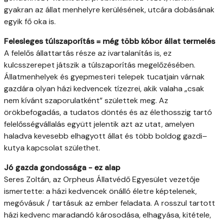
gyakran az állat menhelyre kerülésének, utcára dobásának
egyik fő oka is.
Felesleges túlszaporítás = még több kóbor állat termelés
A felelős állattartás része az ivartalanítás is, ez
kulcsszerepet játszik a túlszaporítás megelőzésében.
Állatmenhelyek és gyepmesteri telepek tucatjain várnak
gazdára olyan házi kedvencek tízezrei, akik valaha „csak
nem kívánt szaporulatként” születtek meg. Az
örökbefogadás, a tudatos döntés és az élethosszig tartó
felelősségvállalás együtt jelentik azt az utat, amelyen
haladva kevesebb elhagyott állat és több boldog gazdi–
kutya kapcsolat születhet.
Jó gazda gondossága - ez alap
Seres Zoltán, az Orpheus Állatvédő Egyesület vezetője
ismertette: a házi kedvencek önálló életre képtelenek,
megóvásuk / tartásuk az ember feladata. A rosszul tartott
házi kedvenc maradandó károsodása, elhagyása, kitétele,