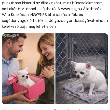
pusztítása kimeríti az állatkínzást, mint bűncselekményt,
ami akár börtönnel is sújtható. A www.zug.hu Állatbarát
Web Kuckóban INGYENES állattartási infók, és
segédanyagok érhetők el. Jó gazda gondosságával minden
keletkező bajt meg lehet előzni.