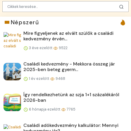
Népszerű
Mire figyeljenek az elvált szülők a családi
kedvezmény érvén...
3 éve ezelőtt
9522
Családi kedvezmény - Mekkora összeg jár
2025-ben beteg gyerm...
1 év ezelőtt
9468
Így rendelkezhetünk az szja 1+1 százalékáról
2026-ban
6 hónapja ezelőtt
7765
Családi adókedvezmény kalkulátor: Mennyi
kedvezmény jár?