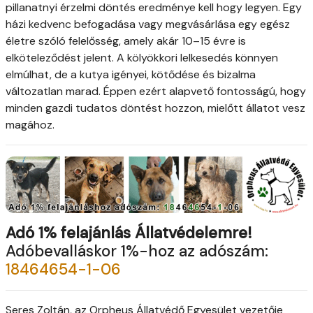
pillanatnyi érzelmi döntés eredménye kell hogy legyen. Egy
házi kedvenc befogadása vagy megvásárlása egy egész
életre szóló felelősség, amely akár 10–15 évre is
elköteleződést jelent. A kölyökkori lelkesedés könnyen
elmúlhat, de a kutya igényei, kötődése és bizalma
változatlan marad. Éppen ezért alapvető fontosságú, hogy
minden gazdi tudatos döntést hozzon, mielőtt állatot vesz
magához.
Adó 1% felajánlás Állatvédelemre!
Adóbevalláskor 1%-hoz az adószám:
18464654-1-06
Seres Zoltán, az Orpheus Állatvédő Egyesület vezetője