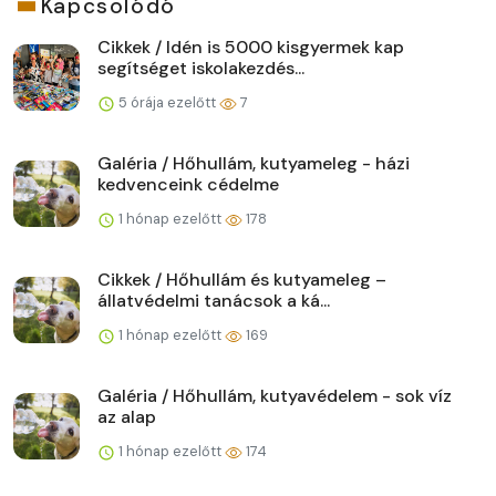
Kapcsolódó
Cikkek / Idén is 5000 kisgyermek kap
segítséget iskolakezdés...
5 órája ezelőtt
7
Galéria / Hőhullám, kutyameleg - házi
kedvenceink cédelme
1 hónap ezelőtt
178
Cikkek / Hőhullám és kutyameleg –
állatvédelmi tanácsok a ká...
1 hónap ezelőtt
169
Galéria / Hőhullám, kutyavédelem - sok víz
az alap
1 hónap ezelőtt
174