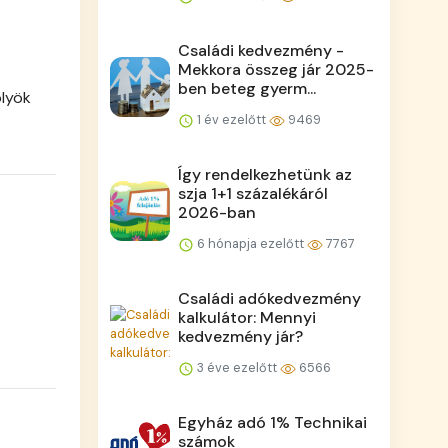
Családi kedvezmény -
Mekkora összeg jár 2025-
ben beteg gyerm...
ölyök
1 év ezelőtt
9469
Így rendelkezhetünk az
szja 1+1 százalékáról
2026-ban
6 hónapja ezelőtt
7767
Családi adókedvezmény
kalkulátor: Mennyi
kedvezmény jár?
3 éve ezelőtt
6566
Egyház adó 1% Technikai
számok