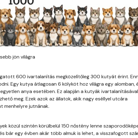
esebb jön világra
gatott 600 ivartalanítás megközelítőleg 300 kutyát érint. En
odni. Egy kutya átlagosan 6 kölyköt hoz világra egy alomban, 
t egyetlen anya esetében. Ez alapján a kutyák ivartalanításával
ető meg. Ezek azok az állatok, akik nagy eséllyel utcára
nt menhelyre jutnának.
yek közül szintén körülbelül 150 nőstény lenne szaporodókép
és bár egy évben akár több almuk is lehet, a visszafogott sz