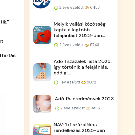
k
2 éve ezelőtt
6453
ik.”
Melyik vallási közösség
kapta a legtöbb
felajánlást 2023-ban...
nt
2 éve ezelőtt
5743
attartás
Adó 1 százalék lista 2025:
így történik a felajánlás,
eddig ...
1 év ezelőtt
5072
Adó 1% eredmények 2023
2 éve ezelőtt
4916
NAV: 1+1 százalékos
rendelkezés 2025-ben