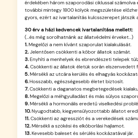
érdekében három szaporodási ciklussal számolva ez
további mintegy 1800 kölyök megszületése előzhet
gyors, ezért az ivartalanítás kulcsszerepet játsz
30 érv a házi kedvencek ivartalanítása mellett:
(...és még sorolhatnánk az állatvédelmi érveket...)
1.
Megelőzi a nem kívánt szaporulat kialakulását.
2.
Jelentősen csökkenti a kóbor állatok számát.
3.
Enyhíti a menhelyek és ebrendészeti telepek túl
4.
Csökkenti az állatok életük során elszenvedett 
5.
Mérsékli az utcára kerülés és elhagyás kockázat
6.
Hosszabb, egészségesebb életet biztosít.
7.
Csökkenti a daganatos megbetegedések kialakul
8.
Megelőzi a méhgyulladást és más súlyos szapor
9.
Mérsékli a hormonális eredetű viselkedési probl
10.
Nyugodtabb, kiegyensúlyozottabb állatot ere
11.
Csökkenti az agressziót és a verekedések szám
12.
Mérsékli a szökési és elkóborlási hajlamot.
13.
Kevesebb baleset és sérülés kockázatával jár.