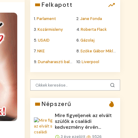
Felkapott
1.
Parlament
2.
Jane Fonda
3.
Kozármisleny
4.
Roberta Flack
5.
USAID
6.
Gázolaj
7.
NKE
8.
Szőke Gábor Miklós
9.
Dunaharaszti baleset
10.
Liverpool
Népszerű
Mire figyeljenek az elvált
szülők a családi
kedvezmény érvén...
3 éve ezelőtt
9526