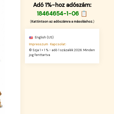
Adó 1%-hoz adószám:
18464654-1-06 📋
(
Kattintson az adószámra a másoláshoz.
)
English (US)
Impresszum
·
Kapcsolat
·
© Szja 1 + 1 % - adó 1 százalék 2026. Minden
jog fenttartva