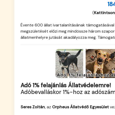
18
(
Kattintson
Évente 600 állat ivartalanításának támogatásával
megszületését előzi meg mindössze három szaporod
állatmenhelyre jutását akadályozza meg. Támogatn
Adó 1% felajánlás Állatvédelemre!
Adóbevalláskor 1%-hoz az adószá
Seres Zoltán
, az
Orpheus Állatvédő Egyesület
vez