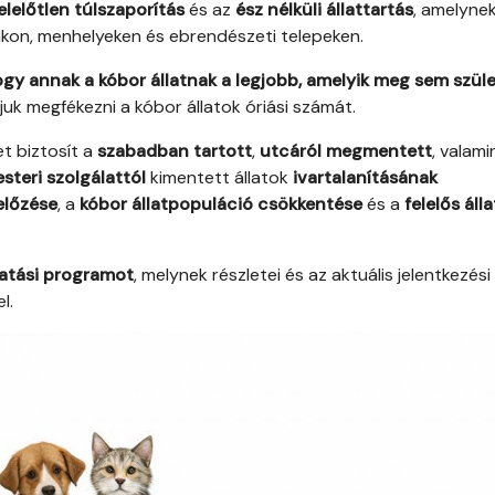
elelőtlen túlszaporítás
és az
ész nélküli állattartás
, amelyne
kon, menhelyeken és ebrendészeti telepeken.
gy annak a kóbor állatnak a legjobb, amelyik meg sem szület
udjuk megfékezni a kóbor állatok óriási számát.
t biztosít a
szabadban tartott
,
utcáról megmentett
, valami
teri szolgálattól
kimentett állatok
ivartalanításának
lőzése
, a
kóbor állatpopuláció csökkentése
és a
felelős áll
gatási programot
, melynek részletei és az aktuális jelentkezési
l.