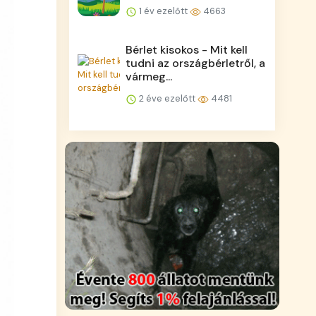
1 év ezelőtt
4663
Bérlet kisokos - Mit kell
tudni az országbérletről, a
vármeg...
2 éve ezelőtt
4481