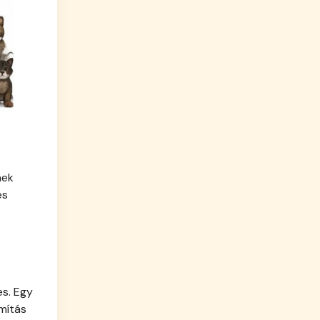
nek
és
es. Egy
ámítás