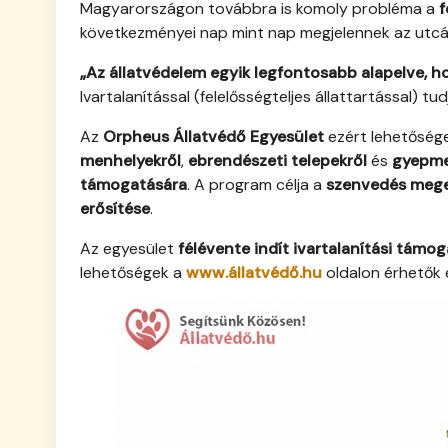
Magyarországon továbbra is komoly probléma a
f
következményei nap mint nap megjelennek az utcá
„Az állatvédelem egyik legfontosabb alapelve, ho
Ivartalanítással (felelősségteljes állattartással) t
Az
Orpheus Állatvédő Egyesület
ezért lehetősége
menhelyekről
,
ebrendészeti telepekről
és
gyepmes
támogatására
. A program célja a
szenvedés mege
erősítése
.
Az egyesület
félévente indít ivartalanítási támo
lehetőségek a
www.állatvédő.hu
oldalon érhetők e