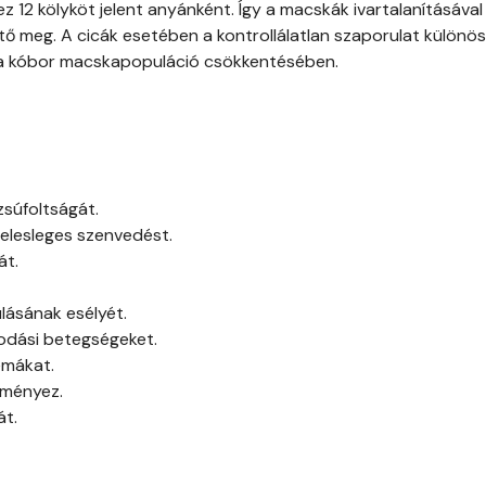
 12 kölyköt jelent anyánként. Így a macskák ivartalanításával
ő meg. A cicák esetében a kontrollálatlan szaporulat különö
ik a kóbor macskapopuláció csökkentésében.
zsúfoltságát.
felesleges szenvedést.
át.
ásának esélyét.
odási betegségeket.
émákat.
dményez.
át.