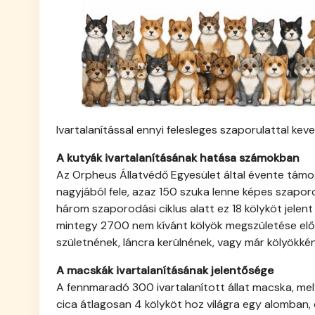
Ivartalanítással ennyi felesleges szaporulattal kev
A kutyák ivartalanításának hatása számokban
Az Orpheus Állatvédő Egyesület által évente támo
nagyjából fele, azaz 150 szuka lenne képes szapor
három szaporodási ciklus alatt ez 18 kölyköt jelen
mintegy 2700 nem kívánt kölyök megszületése előzh
születnének, láncra kerülnének, vagy már kölyökké
A macskák ivartalanításának jelentősége
A fennmaradó 300 ivartalanított állat macska, mel
cica átlagosan 4 kölyköt hoz világra egy alomban, 