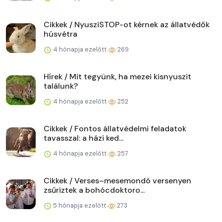
Cikkek / NyusziSTOP-ot kérnek az állatvédők
húsvétra
4 hónapja ezelőtt
269
Hírek / Mit tegyünk, ha mezei kisnyuszit
találunk?
4 hónapja ezelőtt
252
Cikkek / Fontos állatvédelmi feladatok
tavasszal: a házi ked...
4 hónapja ezelőtt
257
Cikkek / Verses–mesemondó versenyen
zsűriztek a bohócdoktoro...
5 hónapja ezelőtt
273