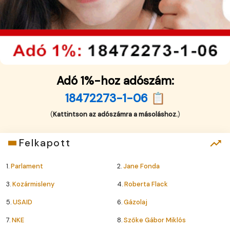
Adó 1%-hoz adószám:
18472273-1-06 📋
(
Kattintson az adószámra a másoláshoz.
)
Felkapott
1.
Parlament
2.
Jane Fonda
3.
Kozármisleny
4.
Roberta Flack
5.
USAID
6.
Gázolaj
7.
NKE
8.
Szőke Gábor Miklós