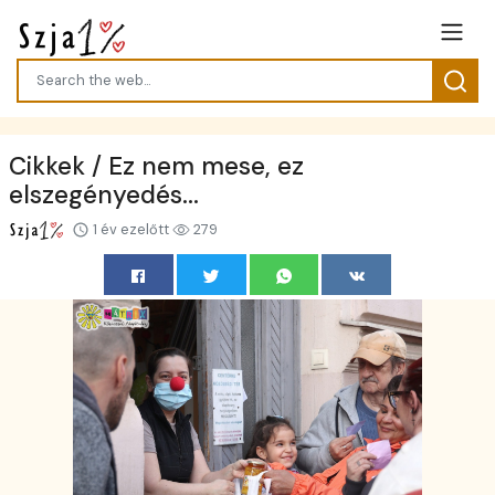
Cikkek / Ez nem mese, ez
elszegényedés...
1 év ezelőtt
279