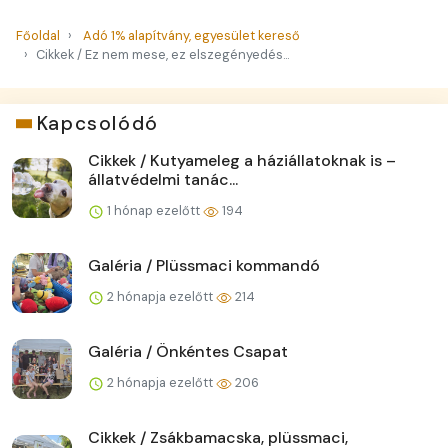
Főoldal
Adó 1% alapítvány, egyesület kereső
Cikkek / Ez nem mese, ez elszegényedés...
Kapcsolódó
Cikkek / Kutyameleg a háziállatoknak is –
állatvédelmi tanác...
1 hónap ezelőtt
194
Galéria / Plüssmaci kommandó
2 hónapja ezelőtt
214
Galéria / Önkéntes Csapat
2 hónapja ezelőtt
206
Cikkek / Zsákbamacska, plüssmaci,