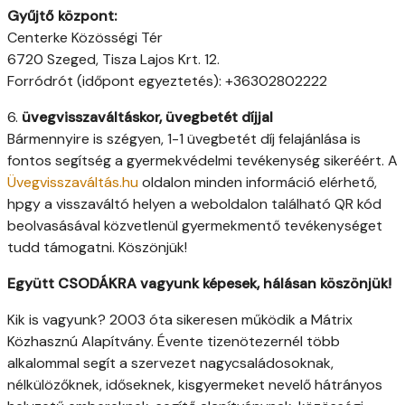
Gyűjtő központ:
Centerke Közösségi Tér
6720 Szeged, Tisza Lajos Krt. 12.
Forródrót (időpont egyeztetés): +36302802222
6.
üvegvisszaváltáskor, üvegbetét díjjal
Bármennyire is szégyen, 1-1 üvegbetét díj felajánlása is
fontos segítség a gyermekvédelmi tevékenység sikeréért. A
Üvegvisszaváltás.hu
oldalon minden információ elérhető,
hpgy a visszaváltó helyen a weboldalon található QR kód
beolvasásával közvetlenül gyermekmentő tevékenységet
tudd támogatni. Köszönjük!
Együtt CSODÁKRA vagyunk képesek, hálásan köszönjük!
Kik is vagyunk? 2003 óta sikeresen működik a Mátrix
Közhasznú Alapítvány. Évente tizenötezernél több
alkalommal segít a szervezet nagycsaládosoknak,
nélkülözőknek, időseknek, kisgyermeket nevelő hátrányos