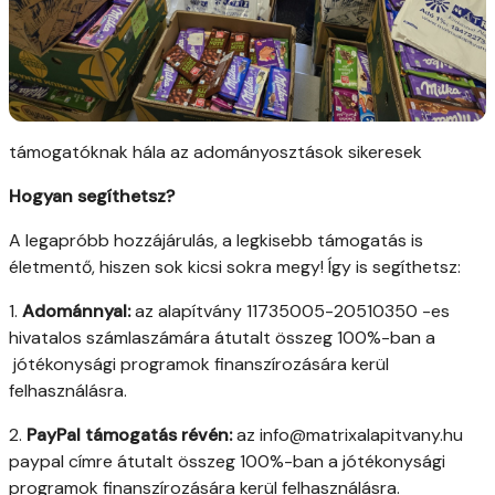
támogatóknak hála az adományosztások sikeresek
Hogyan segíthetsz?
A legapróbb hozzájárulás, a legkisebb támogatás is
életmentő, hiszen sok kicsi sokra megy! Így is segíthetsz:
1.
Adománnyal:
az alapítvány 11735005-20510350 -es
hivatalos számlaszámára átutalt összeg 100%-ban a
jótékonysági programok finanszírozására kerül
felhasználásra.
2.
PayPal támogatás révén:
az info@matrixalapitvany.hu
paypal címre átutalt összeg 100%-ban a jótékonysági
programok finanszírozására kerül felhasználásra.