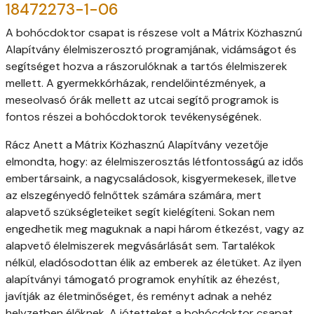
18472273-1-06
A bohócdoktor csapat is részese volt a Mátrix Közhasznú
Alapítvány élelmiszerosztó programjának, vidámságot és
segítséget hozva a rászorulóknak a tartós élelmiszerek
mellett. A gyermekkórházak, rendelőintézmények, a
meseolvasó órák mellett az utcai segítő programok is
fontos részei a bohócdoktorok tevékenységének.
Rácz Anett a Mátrix Közhasznú Alapítvány vezetője
elmondta, hogy: az élelmiszerosztás létfontosságú az idős
embertársaink, a nagycsaládosok, kisgyermekesek, illetve
az elszegényedő felnőttek számára számára, mert
alapvető szükségleteiket segít kielégíteni. Sokan nem
engedhetik meg maguknak a napi három étkezést, vagy az
alapvető élelmiszerek megvásárlását sem. Tartalékok
nélkül, eladósodottan élik az emberek az életüket. Az ilyen
alapítványi támogató programok enyhítik az éhezést,
javítják az életminőséget, és reményt adnak a nehéz
helyzetben élőknek. A jótetteket a bohócdoktor csapat