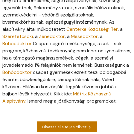
helyzetű embereknek, segítő alapítványnak, közösségi
egyesületnek, önkormányzatnak, szociális hálózatoknak,
gyermekvédelmi - védőnői szolgálatoknak,
byermekkórháznak, egészségügyi intézménynek. Az
alapítvány által működtetett
Centerke Közösségi Tér
, a
Szeretetcsoki
, a
Zenedoktor
, a
Mesedoktor
, a
Bohócdoktor
Csapat segítő tevékenysége, a sok - sok
program, közhasznú tevékenység nem lehetne ilyen sikeres,
ha a támogató magánszemélyek, cégek, a személyi
jövedelemadó 1% felajánlók nem lennének. Büszkeségünk a
Bohócdoktor
csapat gyermekek ezreit teszi boldogabbá
évente, büszkeségünkre, támogatóknak hála, Veled
közösen! Hálásan köszönjük! Tegyük közösen jobbá a
bajban lévők helyzetét. Klikk ide:
Mátrix Közhasznú
Alapítvány
. Ismerd meg a jótékonysági programokat.
Olvassa el a teljes cikket