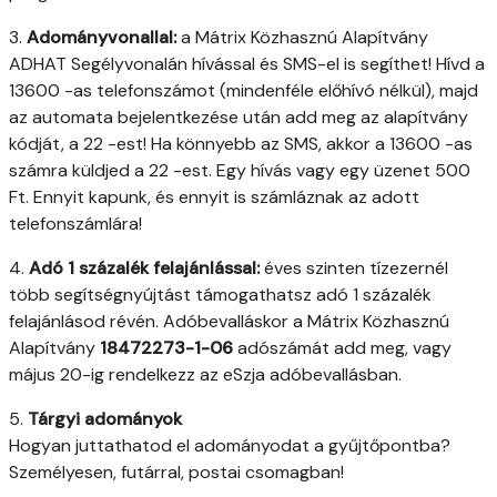
3.
Adományvonallal:
a Mátrix Közhasznú Alapítvány
ADHAT Segélyvonalán hívással és SMS-el is segíthet! Hívd a
13600 -as telefonszámot (mindenféle előhívó nélkül), majd
az automata bejelentkezése után add meg az alapítvány
kódját, a 22 -est! Ha könnyebb az SMS, akkor a 13600 -as
számra küldjed a 22 -est. Egy hívás vagy egy üzenet 500
Ft. Ennyit kapunk, és ennyit is számláznak az adott
telefonszámlára!
4.
Adó 1 százalék felajánlással:
éves szinten tízezernél
több segítségnyújtást támogathatsz adó 1 százalék
felajánlásod révén. Adóbevalláskor a Mátrix Közhasznú
Alapítvány
18472273-1-06
adószámát add meg, vagy
május 20-ig rendelkezz az eSzja adóbevallásban.
5.
Tárgyi adományok
Hogyan juttathatod el adományodat a gyűjtőpontba?
Személyesen, futárral, postai csomagban!