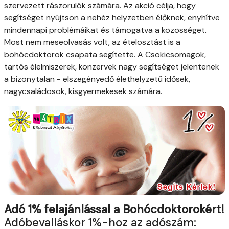
szervezett rászorulók számára. Az akció célja, hogy
segítséget nyújtson a nehéz helyzetben élőknek, enyhítve
mindennapi problémáikat és támogatva a közösséget.
Most nem meseolvasás volt, az ételosztást is a
bohócdoktorok csapata segítette. A Csokicsomagok,
tartós élelmiszerek, konzervek nagy segítséget jelentenek
a bizonytalan - elszegényedő élethelyzetű idősek,
nagycsaládosok, kisgyermekesek számára.
Adó 1% felajánlással a Bohócdoktorokért!
Adóbevalláskor 1%-hoz az adószám: