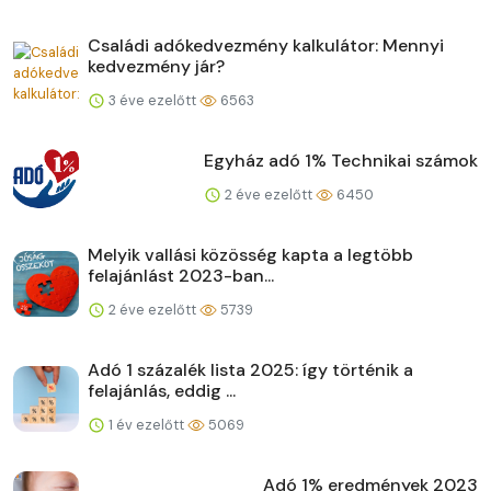
Családi adókedvezmény kalkulátor: Mennyi
kedvezmény jár?
3 éve ezelőtt
6563
Egyház adó 1% Technikai számok
2 éve ezelőtt
6450
Melyik vallási közösség kapta a legtöbb
felajánlást 2023-ban...
2 éve ezelőtt
5739
Adó 1 százalék lista 2025: így történik a
felajánlás, eddig ...
1 év ezelőtt
5069
Adó 1% eredmények 2023