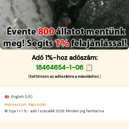
Adó 1%-hoz adószám:
18464654-1-06 📋
(
Kattintson az adószámra a másoláshoz.
)
English (US)
Impresszum
·
Kapcsolat
·
© Szja 1 + 1 % - adó 1 százalék 2026. Minden jog fenttartva