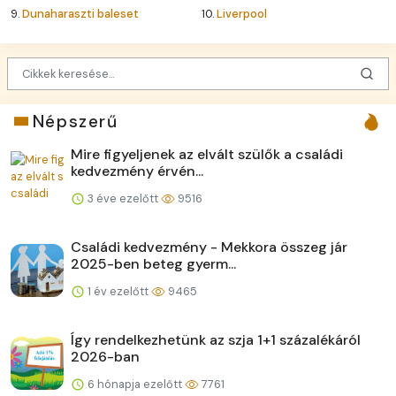
9.
Dunaharaszti baleset
10.
Liverpool
Népszerű
Mire figyeljenek az elvált szülők a családi
kedvezmény érvén...
3 éve ezelőtt
9516
Családi kedvezmény - Mekkora összeg jár
2025-ben beteg gyerm...
1 év ezelőtt
9465
Így rendelkezhetünk az szja 1+1 százalékáról
2026-ban
6 hónapja ezelőtt
7761