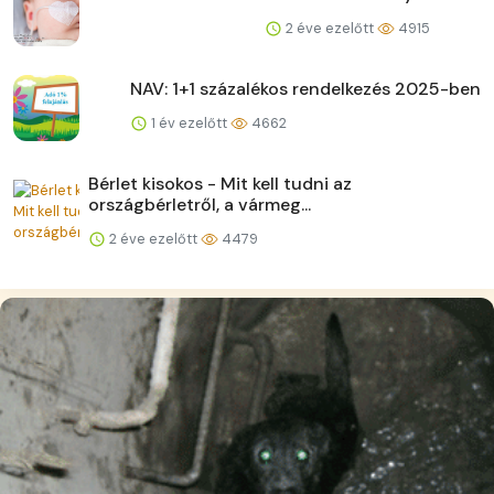
2 éve ezelőtt
4915
NAV: 1+1 százalékos rendelkezés 2025-ben
1 év ezelőtt
4662
Bérlet kisokos - Mit kell tudni az
országbérletről, a vármeg...
2 éve ezelőtt
4479