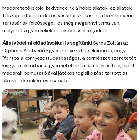
Madáretető iskola, kedvenceink a hobbiállatok, az állatok
túlszaporítása, tudatos vásárlói szokások, a házi kedvenc
tartásának feleőssége... és még megannyi téma van,
melyeket a gyermekek érdeklődéssel fogadnak.
Állatvédelmi előadásokkal is segítünk!
Seres Zoltán az
Orpheus Állatvédő Egyesület vezetője elmondta, hogy
"fontos a környezettudatosságot, a természet szeretetét
kisgyermekkorban a gyermekek számára felerősíteni, ezért
madarak bemutatójával játékos foglalkozást tartott az
állatvédők önkéntes csapata".