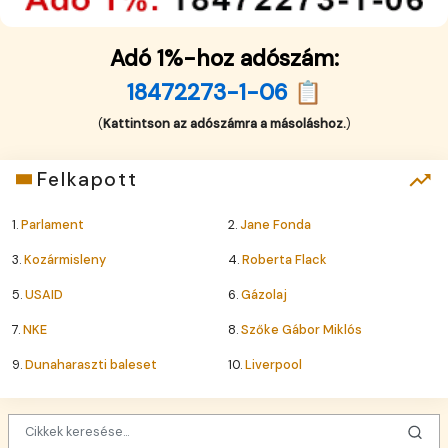
Adó 1%-hoz adószám:
18472273-1-06 📋
(
Kattintson az adószámra a másoláshoz.
)
Felkapott
1.
Parlament
2.
Jane Fonda
3.
Kozármisleny
4.
Roberta Flack
5.
USAID
6.
Gázolaj
7.
NKE
8.
Szőke Gábor Miklós
9.
Dunaharaszti baleset
10.
Liverpool