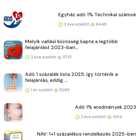
Egyház adó 1% Technikai számok
2 éve ezelőtt
6448
Melyik vallási közösség kapta a legtöbb
felajánlást 2023-ban...
2 éve ezelőtt
5737
Adó 1 százalék lista 2025: így történik a
felajánlás, eddig ...
1 év ezelőtt
5065
Adó 1% eredmények 2023
2 éve ezelőtt
4914
NAV: 1+1 százalékos rendelkezés 2025-ben