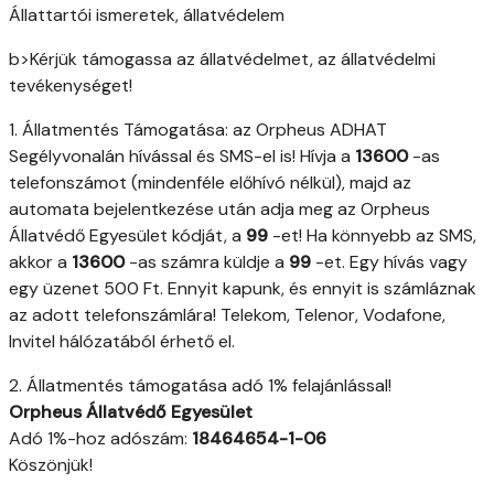
Állattartói ismeretek, állatvédelem
b>Kérjük támogassa az állatvédelmet, az állatvédelmi
tevékenységet!
1. Állatmentés Támogatása: az Orpheus ADHAT
Segélyvonalán hívással és SMS-el is! Hívja a
13600
-as
telefonszámot (mindenféle előhívó nélkül), majd az
automata bejelentkezése után adja meg az Orpheus
Állatvédő Egyesület kódját, a
99
-et! Ha könnyebb az SMS,
akkor a
13600
-as számra küldje a
99
-et. Egy hívás vagy
egy üzenet 500 Ft. Ennyit kapunk, és ennyit is számláznak
az adott telefonszámlára! Telekom, Telenor, Vodafone,
Invitel hálózatából érhető el.
2. Állatmentés támogatása adó 1% felajánlással!
Orpheus Állatvédő Egyesület
Adó 1%-hoz adószám:
18464654-1-06
Köszönjük!