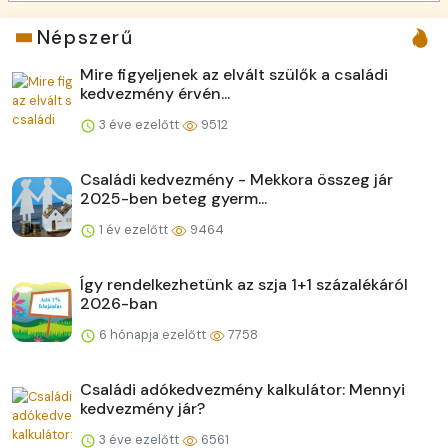
Népszerű
Mire figyeljenek az elvált szülők a családi
kedvezmény érvén...
3 éve ezelőtt
9512
Családi kedvezmény - Mekkora összeg jár
2025-ben beteg gyerm...
1 év ezelőtt
9464
Így rendelkezhetünk az szja 1+1 százalékáról
2026-ban
6 hónapja ezelőtt
7758
Családi adókedvezmény kalkulátor: Mennyi
kedvezmény jár?
3 éve ezelőtt
6561