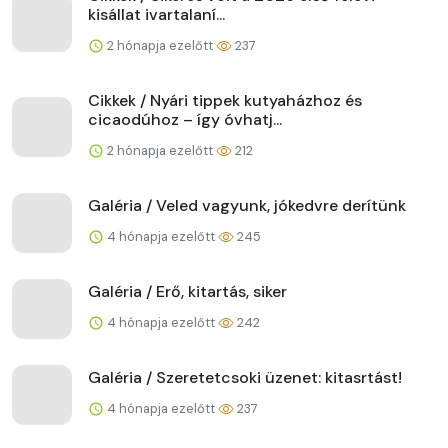
kisállat ivartalaní...
2 hónapja ezelőtt
237
Cikkek / Nyári tippek kutyaházhoz és
cicaodúhoz – így óvhatj...
2 hónapja ezelőtt
212
Galéria / Veled vagyunk, jókedvre derítünk
4 hónapja ezelőtt
245
Galéria / Erő, kitartás, siker
4 hónapja ezelőtt
242
Galéria / Szeretetcsoki üzenet: kitasrtást!
4 hónapja ezelőtt
237