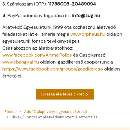
3. Számlaszám (OTP):
11735005-20489094
4. PayPal adomány fogadása itt:
info@zug.hu
Állatvédő Egyesületünk 1999 óta közhasznú állatvédő
feladatokat lát el. Ismerje meg a
www.orpheus.hu
oldalon
egyesületünk fontos tevékenységeit.
Csatlakozzon az állatbarátokhoz:
www.facebook.com/AnimalPolice
és Gazdikereső:
www.ebangyal.hu
oldalon, gazdikereső csoportunk a
https://www.facebook.com/groups/gazdikereso
oldalon
érhető el.
Olvassa el a teljes cikket
Főoldal
Adó 1% alapítvány, egyesület kereső
Cikkek / Fontos az állatvédelmi szemléletformálás