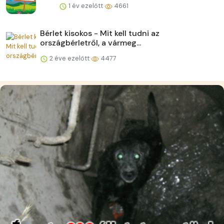
1 év ezelőtt
4661
Bérlet kisokos - Mit kell tudni az
országbérletről, a vármeg...
2 éve ezelőtt
4477