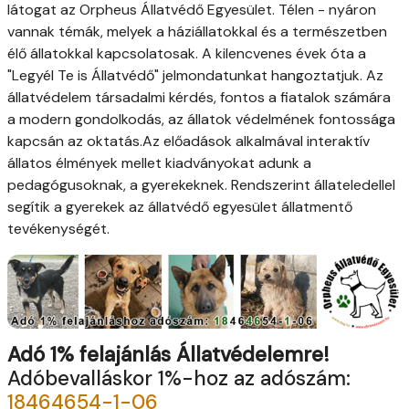
látogat az Orpheus Állatvédő Egyesület. Télen - nyáron
vannak témák, melyek a háziállatokkal és a természetben
élő állatokkal kapcsolatosak. A kilencvenes évek óta a
"Legyél Te is Állatvédő" jelmondatunkat hangoztatjuk. Az
állatvédelem társadalmi kérdés, fontos a fiatalok számára
a modern gondolkodás, az állatok védelmének fontossága
kapcsán az oktatás.Az előadások alkalmával interaktív
állatos élmények mellet kiadványokat adunk a
pedagógusoknak, a gyerekeknek. Rendszerint állateledellel
segítik a gyerekek az állatvédő egyesület állatmentő
tevékenységét.
Adó 1% felajánlás Állatvédelemre!
Adóbevalláskor 1%-hoz az adószám:
18464654-1-06