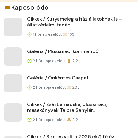
Kapcsolódó
Cikkek / Kutyameleg a háziállatoknak is –
állatvédelmi tanác...
1 hónap ezelőtt
193
Galéria / Plüssmaci kommandó
2 hónapja ezelőtt
212
Galéria / Önkéntes Csapat
2 hónapja ezelőtt
205
Cikkek / Zsákbamacska, plüssmaci,
mesekönyvek Talpra Sanyiér...
2 hónapja ezelőtt
212
Cikkek / Sikeres volt a 2026 első félévi