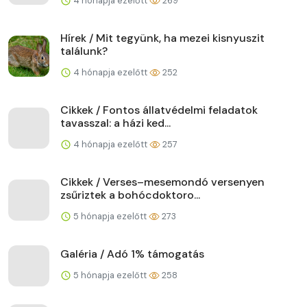
4 hónapja ezelőtt
269
Hírek / Mit tegyünk, ha mezei kisnyuszit
találunk?
4 hónapja ezelőtt
252
Cikkek / Fontos állatvédelmi feladatok
tavasszal: a házi ked...
4 hónapja ezelőtt
257
Cikkek / Verses–mesemondó versenyen
zsűriztek a bohócdoktoro...
5 hónapja ezelőtt
273
Galéria / Adó 1% támogatás
5 hónapja ezelőtt
258