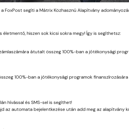
 a FoxPost segíti a Mátrix Közhasznú Alapítvány adományozá
 életmentő, hiszen sok kicsi sokra megy! Így is segíthetsz:
zámlaszámára átutalt összeg 100%-ban a jótékonysági prog
 összeg 100%-ban a jótékonysági programok finanszírozására 
n hívással és SMS-sel is segíthet!
ajd az automata bejelentkezése után add meg az alapítvány k