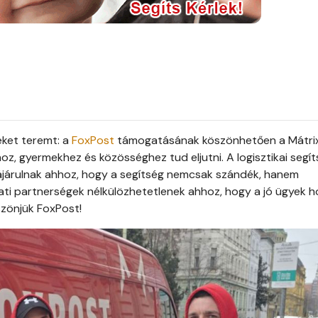
éket teremt: a
FoxPost
támogatásának köszönhetően a Mátri
, gyermekhez és közösséghez tud eljutni. A logisztikai segí
zzájárulnak ahhoz, hogy a segítség nemcsak szándék, hanem
lalati partnerségek nélkülözhetetlenek ahhoz, hogy a jó ügyek 
zönjük FoxPost!