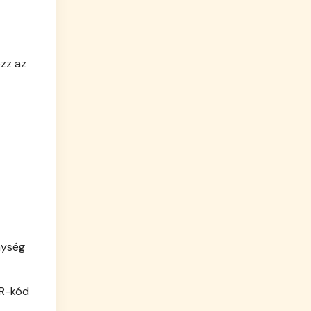
zz az
nység
QR-kód