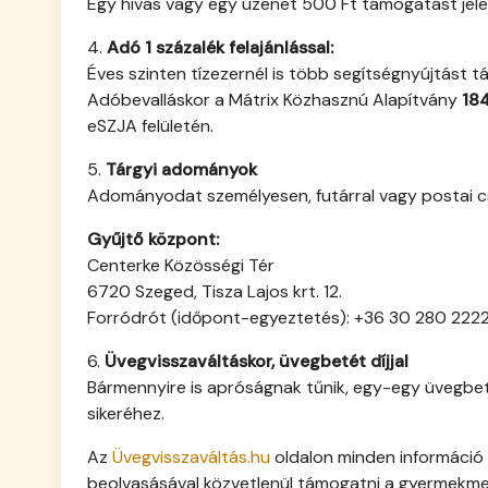
Egy hívás vagy egy üzenet 500 Ft támogatást jele
4.
Adó 1 százalék felajánlással:
Éves szinten tízezernél is több segítségnyújtást 
Adóbevalláskor a Mátrix Közhasznú Alapítvány
18
eSZJA felületén.
5.
Tárgyi adományok
Adományodat személyesen, futárral vagy postai c
Gyűjtő központ:
Centerke Közösségi Tér
6720 Szeged, Tisza Lajos krt. 12.
Forródrót (időpont-egyeztetés): +36 30 280 222
6.
Üvegvisszaváltáskor, üvegbetét díjjal
Bármennyire is apróságnak tűnik, egy-egy üvegbeté
sikeréhez.
Az
Üvegvisszaváltás.hu
oldalon minden információ 
beolvasásával közvetlenül támogatni a gyermekme