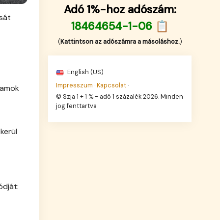
Adó 1%-hoz adószám:
sát
18464654-1-06 📋
(
Kattintson az adószámra a másoláshoz.
)
English (US)
Impresszum
·
Kapcsolat
·
ramok
© Szja 1 + 1 % - adó 1 százalék 2026. Minden
jog fenttartva
kerül
ódját: