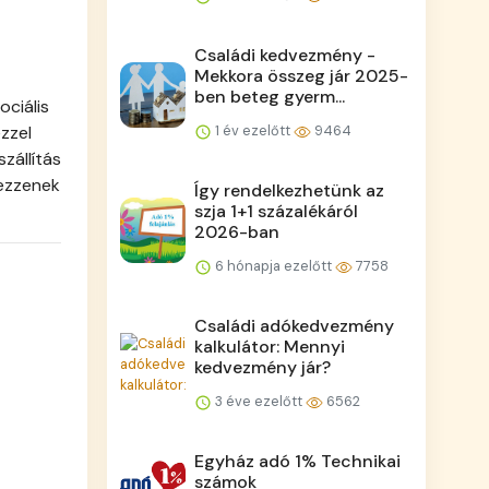
Családi kedvezmény -
Mekkora összeg jár 2025-
ben beteg gyerm...
ciális
zzel
1 év ezelőtt
9464
zállítás
kezzenek
Így rendelkezhetünk az
szja 1+1 százalékáról
2026-ban
6 hónapja ezelőtt
7758
Családi adókedvezmény
kalkulátor: Mennyi
kedvezmény jár?
3 éve ezelőtt
6562
Egyház adó 1% Technikai
számok