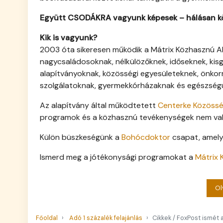
Együtt CSODÁKRA vagyunk képesek – hálásan k
Kik is vagyunk?
2003 óta sikeresen működik a Mátrix Közhasznú Al
nagycsaládosoknak, nélkülözőknek, időseknek, kis
alapítványoknak, közösségi egyesületeknek, önkor
szolgálatoknak, gyermekkórházaknak és egészség
Az alapítvány által működtetett
Centerke Közössé
programok és a közhasznú tevékenységek nem val
Külön büszkeségünk a
Bohócdoktor
csapat, amely
Ismerd meg a jótékonysági programokat a
Mátrix 
Ol
Főoldal
Adó 1 százalék felajánlás
Cikkek / FoxPost ismét a