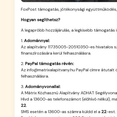
FoxPost támogatás, jótékonysági együttműködés,
Hogyan segíthetsz?
A legapróbb hozzájárulás, a legkisebb támogatás is
1.
Adománnyal:
Az alapítvány 11735005-20510350-es hivatalos s
finanszírozására kerül felhasználásra.
2.
PayPal támogatás révén:
Az info@matrixalapitvany.hu PayPal címre átutalt
felhasználásra.
3.
Adományvonallal:
A Mátrix Közhasznú Alapítvány ADHAT Segélyvonalá
Hívd a 13600-as telefonszámot (előhívó nélkül), m
22
.
SMS esetén a 13600-as számra küldd el a
22
-est.