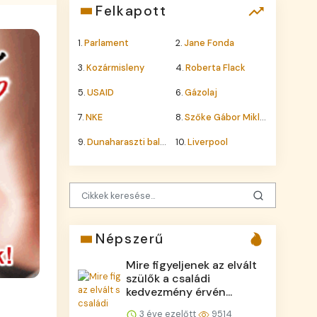
Felkapott
1.
Parlament
2.
Jane Fonda
3.
Kozármisleny
4.
Roberta Flack
5.
USAID
6.
Gázolaj
7.
NKE
8.
Szőke Gábor Miklós
9.
Dunaharaszti baleset
10.
Liverpool
Népszerű
Mire figyeljenek az elvált
szülők a családi
kedvezmény érvén...
3 éve ezelőtt
9514