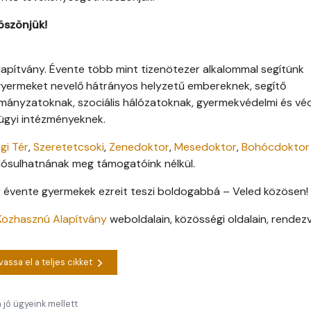
öszönjük!
apítvány. Évente több mint tizenötezer alkalommal segítünk
gyermeket nevelő hátrányos helyzetű embereknek, segítő
mányzatoknak, szociális hálózatoknak, gyermekvédelmi és vé
ügyi intézményeknek.
gi Tér
,
Szeretetcsoki
,
Zenedoktor
,
Mesedoktor
,
Bohócdoktor
ósulhatnának meg támogatóink nélkül.
 évente gyermekek ezreit teszi boldogabbá – Veled közösen!
Közhasznú Alapítvány
weboldalain, közösségi oldalain, rendez
vassa el a teljes cikket
 jó ügyeink mellett