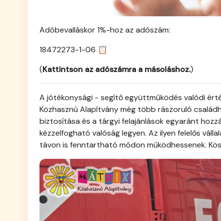
Adóbevalláskor 1%-hoz az adószám:
18472273-1-06 📋
(
Kattintson az adószámra a másoláshoz.
)
A jótékonysági - segítő együttműködés valódi ért
Közhasznú Alapítvány még több rászoruló családhoz
biztosítása és a tárgyi felajánlások egyaránt ho
kézzelfogható valóság legyen. Az ilyen felelős vál
távon is fenntartható módon működhessenek. Kös