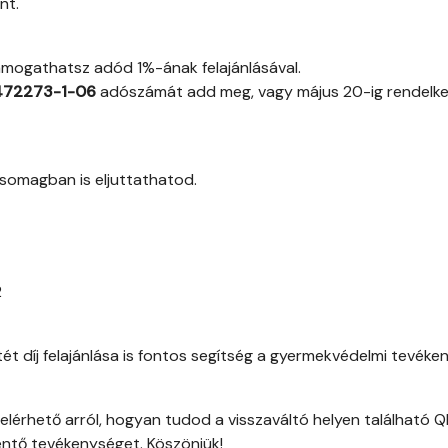
nt.
támogathatsz adód 1%-ának felajánlásával.
472273-1-06
adószámát add meg, vagy május 20-ig rendelke
somagban is eljuttathatod.
2
t díj felajánlása is fontos segítség a gyermekvédelmi tevéke
elérhető arról, hogyan tudod a visszaváltó helyen található 
ntő tevékenységet. Köszönjük!