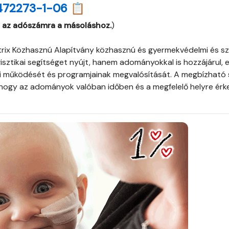
472273-1-06 📋
 az adószámra a másoláshoz.
)
rix Közhasznú Alapítvány közhasznú és gyermekvédelmi és szo
isztikai segítséget nyújt, hanem adományokkal is hozzájárul, e
 működését és programjainak megvalósítását. A megbízható s
, hogy az adományok valóban időben és a megfelelő helyre ér