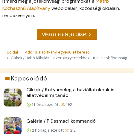
Ismerd meg a jótékonysági programokat a
Mátrix
Közhasznú Alapítvány
weboldalain, közösségi oldalain,
rendezvényein.
Olvassa el a teljes cikket
Főoldal
Adó 1% alapítvány, egyesület kereső
Cikkek / Hahó Mikulás - ezer kisgyermekhez jut el a sok finomság
Kapcsolódó
Cikkek / Kutyameleg a háziállatoknak is –
állatvédelmi tanác...
1 hónap ezelőtt
192
Galéria / Plüssmaci kommandó
2 hónapja ezelőtt
212