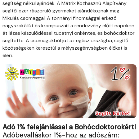
segítség nélkül ajándék. A Mátrix Közhasznú Alapítvány
segítői ezer rászoruló gyermeket ajándékoznak meg
Mikulás csomaggal. A tonnányi finomsággal érkező
nagyszakállút és krampuszait a rendezvény előtt napokon
át lázas készülődéssel tucatnyi önkéntes, és bohócdoktor
segítette. A csomagokból jut az egész országba, segítő
közösségeken keresztül a mélyszegénységben élőket is
eléri.
Adó 1% felajánlással a Bohócdoktorokért!
Adóbevalláskor 1%-hoz az adószám: