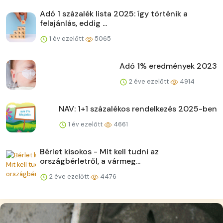
Adó 1 százalék lista 2025: így történik a
felajánlás, eddig ...
1 év ezelőtt
5065
Adó 1% eredmények 2023
2 éve ezelőtt
4914
NAV: 1+1 százalékos rendelkezés 2025-ben
1 év ezelőtt
4661
Bérlet kisokos - Mit kell tudni az
országbérletről, a vármeg...
2 éve ezelőtt
4476