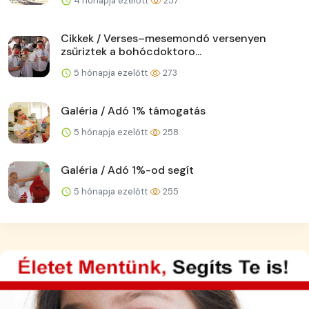
4 hónapja ezelőtt
257
Cikkek / Verses–mesemondó versenyen
zsűriztek a bohócdoktoro...
5 hónapja ezelőtt
273
Galéria / Adó 1% támogatás
5 hónapja ezelőtt
258
Galéria / Adó 1%-od segít
5 hónapja ezelőtt
255