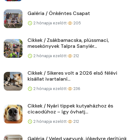
Galéria / Önkéntes Csapat
2 hónapja ezelőtt
205
Cikkek / Zsákbamacska, plüssmaci,
mesekönyvek Talpra Sanyiér...
2 hónapja ezelőtt
212
Cikkek / Sikeres volt a 2026 első félévi
kisállat ivartalaní...
2 hónapja ezelőtt
236
Cikkek / Nyári tippek kutyaházhoz és
cicaodúhoz – így óvhatj...
2 hónapja ezelőtt
212
Galéria / Veled vagyunk, jókedvre derítünk