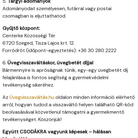
5.
Tárgyi adományok
Adományodat személyesen, futárral vagy postai
csomagban is eljuttathatod.
Gyűjtő központ:
Centerke Közösségi Tér
6720 Szeged, Tisza Lajos krt. 12.
Forródrót (időpont-egyeztetés): +36 30 280 2222
6.
Üvegvisszaváltáskor, üvegbetét díjjal
Bármennyire is apróságnak tűnik, egy-egy üvegbetét díj
felajánlása is fontos segítség a gyermekvédelmi
tevékenység sikeréhez.
Az
Üvegvisszaváltás.hu
oldalon minden információ elérhető
arról, hogyan tudod a visszaváltó helyen található QR-kód
beolvasásával közvetlenül támogatni a gyermekmentő
tevékenységet. Köszönjük!
Együtt CSODÁKRA vagyunk képesek – hálásan