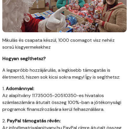
Mikulás és csapata készül, 1000 csomagot visz nehéz
sorsú kisgyermekekhez
Hogyan segíthetsz?
A legapróbb hozzájárulás, a legkisebb támogatás is
életmentő, hiszen sok kicsi sokra megy! Így is segíthetsz:
1.
Adománnyal:
Az alapítvány 11735005-20510350-es hivatalos
számlaszámára átutalt összeg 100%-ban a jótékonysági
programok finanszírozására kerül felhasználásra.
2.
PayPal támogatás révén:
Az info@matrixalapitvany.hu PayPal címre átutalt összeg