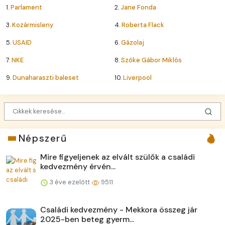
1.
Parlament
2.
Jane Fonda
3.
Kozármisleny
4.
Roberta Flack
5.
USAID
6.
Gázolaj
7.
NKE
8.
Szőke Gábor Miklós
9.
Dunaharaszti baleset
10.
Liverpool
Népszerű
Mire figyeljenek az elvált szülők a családi
kedvezmény érvén...
3 éve ezelőtt
9511
Családi kedvezmény - Mekkora összeg jár
2025-ben beteg gyerm...