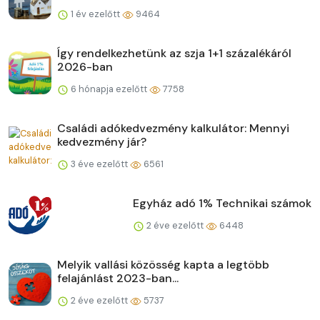
1 év ezelőtt
9464
Így rendelkezhetünk az szja 1+1 százalékáról
2026-ban
6 hónapja ezelőtt
7758
Családi adókedvezmény kalkulátor: Mennyi
kedvezmény jár?
3 éve ezelőtt
6561
Egyház adó 1% Technikai számok
2 éve ezelőtt
6448
Melyik vallási közösség kapta a legtöbb
felajánlást 2023-ban...
2 éve ezelőtt
5737