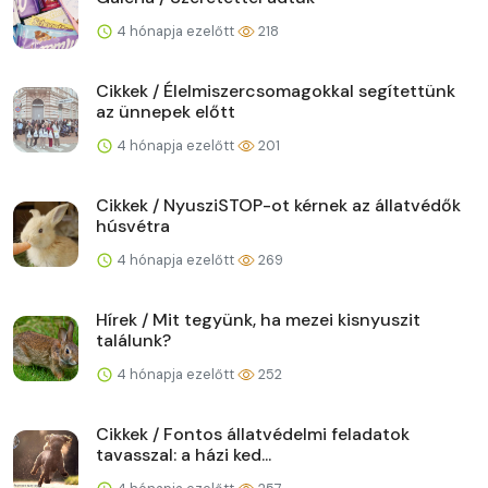
4 hónapja ezelőtt
218
Cikkek / Élelmiszercsomagokkal segítettünk
az ünnepek előtt
4 hónapja ezelőtt
201
Cikkek / NyusziSTOP-ot kérnek az állatvédők
húsvétra
4 hónapja ezelőtt
269
Hírek / Mit tegyünk, ha mezei kisnyuszit
találunk?
4 hónapja ezelőtt
252
Cikkek / Fontos állatvédelmi feladatok
tavasszal: a házi ked...