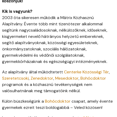
köszönjük!
Kik is vagyunk?
2003 óta sikeresen működik a Mátrix Közhasznú
Alapítvány. Évente több mint tizenötezer alkalommal
segítünk nagycsaládosoknak, nélkülözőknek, időseknek,
kisgyermeket nevelő hátrányos helyzetű embereknek,
segítő alapítványoknak, közösségi egyesületeknek,
önkormányzatoknak, szociális hálózatoknak,
gyermekvédelmi és védőnői szolgálatoknak,
gyermekkórházaknak és egészségügyi intézményeknek.
Az alapítvány által működtetett
Centerke Közösségi Tér
,
Szeretetcsoki
,
Zenedoktor
,
Mesedoktor
,
Bohócdoktor
programok és a közhasznú tevékenységek nem
valósulhatnának meg támogatóink nélkül.
Külön büszkeségünk a
Bohócdoktor
csapat, amely évente
gyermekek ezreit teszi boldogabbá – Veled közösen!