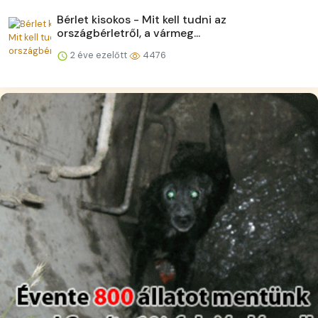
Bérlet kisokos - Mit kell tudni az
országbérletről, a vármeg...
2 éve ezelőtt
4476