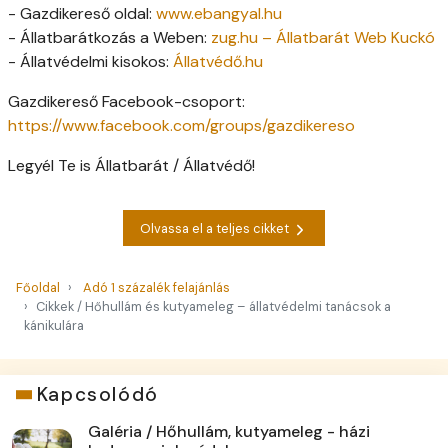
- Gazdikereső oldal:
www.ebangyal.hu
- Állatbarátkozás a Weben:
zug.hu – Állatbarát Web Kuckó
- Állatvédelmi kisokos:
Állatvédő.hu
Gazdikereső Facebook-csoport:
https://www.facebook.com/groups/gazdikereso
Legyél Te is Állatbarát / Állatvédő!
Olvassa el a teljes cikket
Főoldal
Adó 1 százalék felajánlás
Cikkek / Hőhullám és kutyameleg – állatvédelmi tanácsok a
kánikulára
Kapcsolódó
Galéria / Hőhullám, kutyameleg - házi