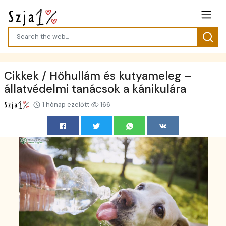
Cikkek / Hőhullám és kutyameleg –
állatvédelmi tanácsok a kánikulára
1 hónap ezelőtt
166