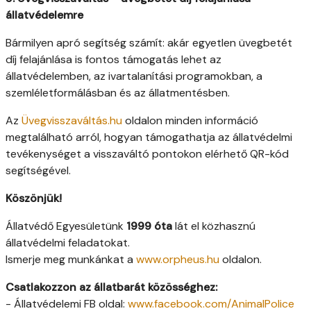
állatvédelemre
Bármilyen apró segítség számít: akár egyetlen üvegbetét
díj felajánlása is fontos támogatás lehet az
állatvédelemben, az ivartalanítási programokban, a
szemléletformálásban és az állatmentésben.
Az
Üvegvisszaváltás.hu
oldalon minden információ
megtalálható arról, hogyan támogathatja az állatvédelmi
tevékenységet a visszaváltó pontokon elérhető QR-kód
segítségével.
Köszönjük!
Állatvédő Egyesületünk
1999 óta
lát el közhasznú
állatvédelmi feladatokat.
Ismerje meg munkánkat a
www.orpheus.hu
oldalon.
Csatlakozzon az állatbarát közösséghez:
- Állatvédelemi FB oldal:
www.facebook.com/AnimalPolice