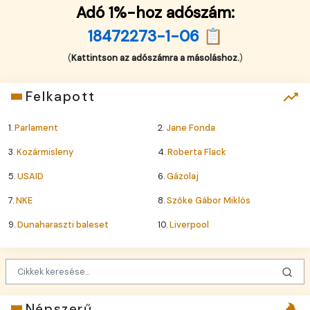
Adó 1%-hoz adószám:
18472273-1-06 📋
(
Kattintson az adószámra a másoláshoz.
)
Felkapott
1.
Parlament
2.
Jane Fonda
3.
Kozármisleny
4.
Roberta Flack
5.
USAID
6.
Gázolaj
7.
NKE
8.
Szőke Gábor Miklós
9.
Dunaharaszti baleset
10.
Liverpool
Népszerű