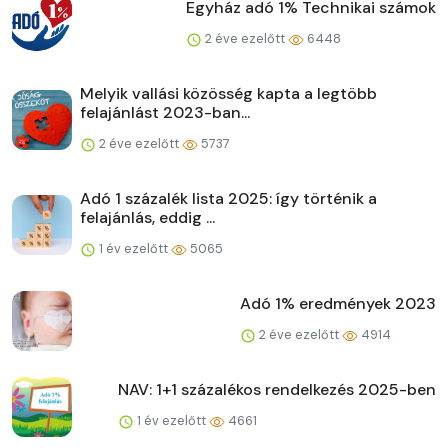
Egyház adó 1% Technikai számok
2 éve ezelőtt
6448
Melyik vallási közösség kapta a legtöbb
felajánlást 2023-ban...
2 éve ezelőtt
5737
Adó 1 százalék lista 2025: így történik a
felajánlás, eddig ...
1 év ezelőtt
5065
Adó 1% eredmények 2023
2 éve ezelőtt
4914
NAV: 1+1 százalékos rendelkezés 2025-ben
1 év ezelőtt
4661