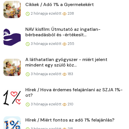
Cikkek / Adó 1% a Gyermekekért
2 hónapja ezelőtt
238
NAV kisfilm: Útmutató az ingatlan-
bérbeadásból és -értékesít...
3 hónapja ezelőtt
255
A láthatatlan gyógyszer - miért jelent
mindent egy szülő köz...
3 hónapja ezelőtt
183
Hírek / Hova érdemes felajánlani az SZJA 1%-
ot?
3 hónapja ezelőtt
210
Hírek / Miért fontos az adó 1% felajánlás?
3 hónapja ezelőtt
215