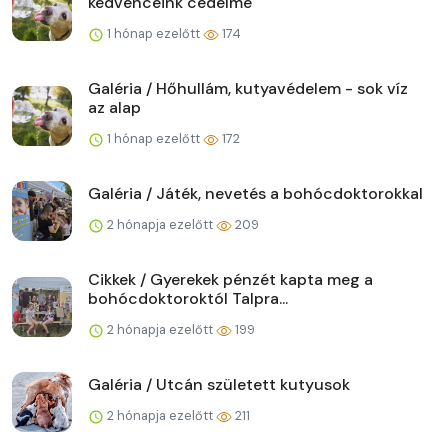
kedvenceink cédelme
1 hónap ezelőtt
174
Galéria / Hőhullám, kutyavédelem - sok víz
az alap
1 hónap ezelőtt
172
Galéria / Játék, nevetés a bohócdoktorokkal
2 hónapja ezelőtt
209
Cikkek / Gyerekek pénzét kapta meg a
bohócdoktoroktól Talpra...
2 hónapja ezelőtt
199
Galéria / Utcán született kutyusok
2 hónapja ezelőtt
211