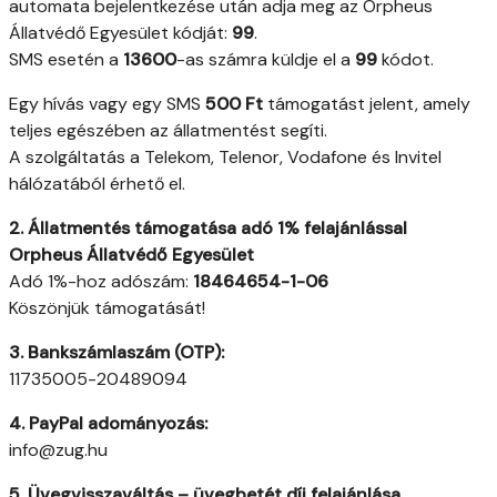
automata bejelentkezése után adja meg az Orpheus
Állatvédő Egyesület kódját:
99
.
SMS esetén a
13600
-as számra küldje el a
99
kódot.
Egy hívás vagy egy SMS
500 Ft
támogatást jelent, amely
teljes egészében az állatmentést segíti.
A szolgáltatás a Telekom, Telenor, Vodafone és Invitel
hálózatából érhető el.
2. Állatmentés támogatása adó 1% felajánlással
Orpheus Állatvédő Egyesület
Adó 1%-hoz adószám:
18464654-1-06
Köszönjük támogatását!
3. Bankszámlaszám (OTP):
11735005-20489094
4. PayPal adományozás:
info@zug.hu
5. Üvegvisszaváltás – üvegbetét díj felajánlása