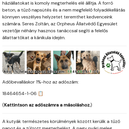
háziállatokat is komoly megterhelés elé állítja. A forró
beton, a tűző napsütés és a nem megfelelő folyadékellátás
könnyen veszélyes helyzetet teremthet kedvenceink
számára. Seres Zoltán, az Orpheus Állatvédő Egyesület
vezetője néhány hasznos tanáccsal segíti a felelős
állattartókat a kánikula idején.
Adóbevalláskor 1%-hoz az adószám:
18464654-1-06 📋
(
Kattintson az adószámra a másoláshoz.
)
A kutyák természetes körülmények között kerülik a tűző
napot és a túlzott megterhelést. A nagy nyári meleg