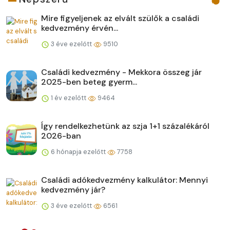
Mire figyeljenek az elvált szülők a családi
kedvezmény érvén...
3 éve ezelőtt
9510
Családi kedvezmény - Mekkora összeg jár
2025-ben beteg gyerm...
1 év ezelőtt
9464
Így rendelkezhetünk az szja 1+1 százalékáról
2026-ban
6 hónapja ezelőtt
7758
Családi adókedvezmény kalkulátor: Mennyi
kedvezmény jár?
3 éve ezelőtt
6561