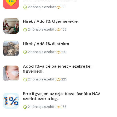
2 hónapja ezelőtt
191
Hírek / Adó 1% Gyermekekre
2 hónapja ezelőtt
183
Hírek / Adó 1% állatokra
2 hónapja ezelőtt
210
Adód 1%-a célba érhet - ezekre kell
figyelned!
2 hónapja ezelőtt
225
Erre figyeljen az szja-bevallásnál: a NAV
szerint ezek a leg...
2 hónapja ezelőtt
186