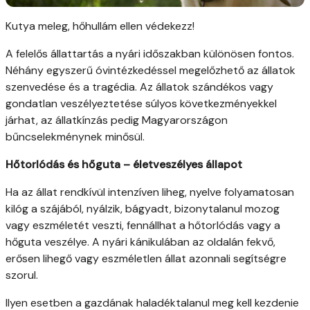
Kutya meleg, hőhullám ellen védekezz!
A felelős állattartás a nyári időszakban különösen fontos.
Néhány egyszerű óvintézkedéssel megelőzhető az állatok
szenvedése és a tragédia. Az állatok szándékos vagy
gondatlan veszélyeztetése súlyos következményekkel
járhat, az állatkínzás pedig Magyarországon
bűncselekménynek minősül.
Hőtorlódás és hőguta – életveszélyes állapot
Ha az állat rendkívül intenzíven liheg, nyelve folyamatosan
kilóg a szájából, nyálzik, bágyadt, bizonytalanul mozog
vagy eszméletét veszti, fennállhat a hőtorlódás vagy a
hőguta veszélye. A nyári kánikulában az oldalán fekvő,
erősen lihegő vagy eszméletlen állat azonnali segítségre
szorul.
Ilyen esetben a gazdának haladéktalanul meg kell kezdenie