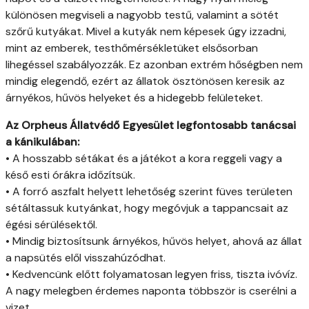
különösen megviseli a nagyobb testű, valamint a sötét
szőrű kutyákat. Mivel a kutyák nem képesek úgy izzadni,
mint az emberek, testhőmérsékletüket elsősorban
lihegéssel szabályozzák. Ez azonban extrém hőségben nem
mindig elegendő, ezért az állatok ösztönösen keresik az
árnyékos, hűvös helyeket és a hidegebb felületeket.
Az Orpheus Állatvédő Egyesület legfontosabb tanácsai
a kánikulában:
• A hosszabb sétákat és a játékot a kora reggeli vagy a
késő esti órákra időzítsük.
• A forró aszfalt helyett lehetőség szerint füves területen
sétáltassuk kutyánkat, hogy megóvjuk a tappancsait az
égési sérülésektől.
• Mindig biztosítsunk árnyékos, hűvös helyet, ahová az állat
a napsütés elől visszahúzódhat.
• Kedvencünk előtt folyamatosan legyen friss, tiszta ivóvíz.
A nagy melegben érdemes naponta többször is cserélni a
vizet.