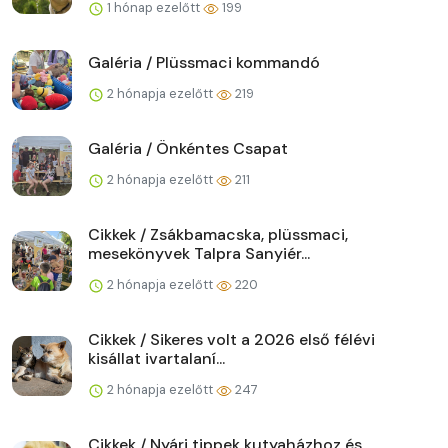
1 hónap ezelőtt
199
Galéria / Plüssmaci kommandó
2 hónapja ezelőtt
219
Galéria / Önkéntes Csapat
2 hónapja ezelőtt
211
Cikkek / Zsákbamacska, plüssmaci,
mesekönyvek Talpra Sanyiér...
2 hónapja ezelőtt
220
Cikkek / Sikeres volt a 2026 első félévi
kisállat ivartalaní...
2 hónapja ezelőtt
247
Cikkek / Nyári tippek kutyaházhoz és