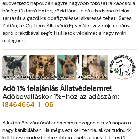
elkövetkező napokban egyre nagyobb fokozatra kapcsol a
hőség: tűzforró beton, rövid lánc... a házi kedvenc felelős
tartását a gazdi kis odafigyeléssel sikeressé teheti. Seres
Zoltán, az Orpheus Állatvédő Egyesület vezetője néhány
apró praktikával segíti kisállatok védelmét a nagy nyári
melegben.
Adó 1% felajánlás Állatvédelemre!
Adóbevalláskor 1%-hoz az adószám:
18464654-1-06
A kutya önszántából soha nem mozogna a tűző napon a
nagy kánikulában. Ha mégis ezt kell tennie, akkor tudnunk
kell, hogy mindezt nehezebben viselik a nagyobb testű,