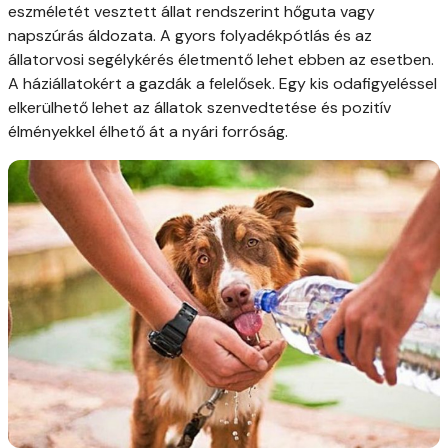
eszméletét vesztett állat rendszerint hőguta vagy
napszúrás áldozata. A gyors folyadékpótlás és az
állatorvosi segélykérés életmentő lehet ebben az esetben.
A háziállatokért a gazdák a felelősek. Egy kis odafigyeléssel
elkerülhető lehet az állatok szenvedtetése és pozitív
élményekkel élhető át a nyári forróság.