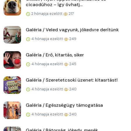
cicaodúhoz – így óvhatj...
2 hónapja ezelőtt
217
Galéria / Veled vagyunk, jókedvre derítünk
4 hónapja ezelőtt
249
Galéria / Erő, kitartás, siker
4 hónapja ezelőtt
245
Galéria / Szeretetcsoki üzenet: kitasrtást!
4 hónapja ezelőtt
240
Galéria / Egészségügy támogatása
4 hónapja ezelőtt
240
Galéria / Bátorság, jókedv, mesék