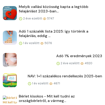
Melyik vallási közösség kapta a legtöbb
felajánlást 2023-ban...
2 éve ezelőtt
5747
Adó 1 százalék lista 2025: így történik a
felajánlás, eddig ...
1 év ezelőtt
5076
Adó 1% eredmények 2023
2 éve ezelőtt
4920
NAV: 1+1 százalékos rendelkezés 2025-ben
1 év ezelőtt
4671
Bérlet kisokos - Mit kell tudni az
országbérletről, a vármeg...