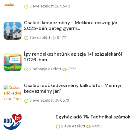
3 éve ezelőtt
9540
Családi kedvezmény - Mekkora összeg jár
2025-ben beteg gyerm...
1 év ezelőtt
9477
Így rendelkezhetünk az szja 1+1 százalékáról
2026-ban
7 hónapja ezelőtt
7772
Családi adókedvezmény kalkulátor: Mennyi
kedvezmény jár?
3 éve ezelőtt
6573
Egyház adó 1% Technikai számok
2 éve ezelőtt
6459