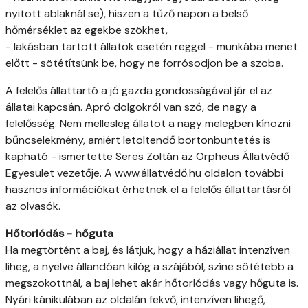
nyitott ablaknál se), hiszen a tűző napon a belső
hőmérséklet az egekbe szökhet,
- lakásban tartott állatok esetén reggel - munkába menet
előtt - sötétítsünk be, hogy ne forrósodjon be a szoba.
A felelős állattartó a jó gazda gondosságával jár el az
állatai kapcsán. Apró dolgokról van szó, de nagy a
felelősség. Nem mellesleg állatot a nagy melegben kínozni
bűncselekmény, amiért letöltendő börtönbüntetés is
kapható - ismertette Seres Zoltán az Orpheus Állatvédő
Egyesület vezetője. A www.állatvédő.hu oldalon további
hasznos információkat érhetnek el a felelős állattartásról
az olvasók.
Hőtorlódás - hőguta
Ha megtörtént a baj, és látjuk, hogy a háziállat intenzíven
liheg, a nyelve állandóan kilóg a szájából, színe sötétebb a
megszokottnál, a baj lehet akár hőtorlódás vagy hőguta is.
Nyári kánikulában az oldalán fekvő, intenzíven lihegő,