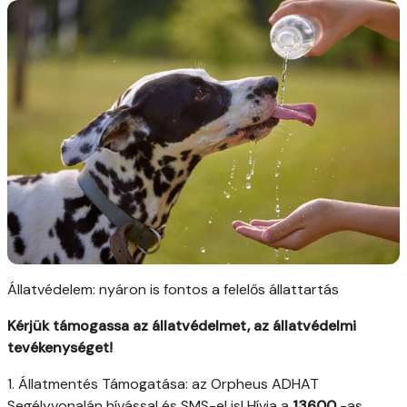
Állatvédelem: nyáron is fontos a felelős állattartás
Kérjük támogassa az állatvédelmet, az állatvédelmi
tevékenységet!
1. Állatmentés Támogatása: az Orpheus ADHAT
Segélyvonalán hívással és SMS-el is! Hívja a
13600
-as