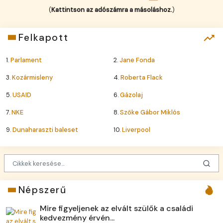
(
Kattintson az adószámra a másoláshoz.
)
Felkapott
1.
Parlament
2.
Jane Fonda
3.
Kozármisleny
4.
Roberta Flack
5.
USAID
6.
Gázolaj
7.
NKE
8.
Szőke Gábor Miklós
9.
Dunaharaszti baleset
10.
Liverpool
Népszerű
Mire figyeljenek az elvált szülők a családi
kedvezmény érvén...