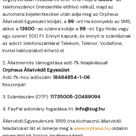
telefonszámot (mindenféle előhívó nélkül), majd az
automata bejelentkezése után adja meg az Orpheus
Állatvédő Egyesület kódját, a
99
-et! Ha könnyebb az SMS,
akkor a
13600
-as számra küldje a
99
-et. Egy hívás vagy
egy üzenet 500 Ft. Ennyit kapunk, és ennyit is számláznak
az adott telefonszámlára! Telekom, Telenor, Vodafone,
Invitel hálózatából érhető el.
2. Állatmentés támogatása adó 1% felajánlással!
Orpheus Állatvédő Egyesület
Adó 1%-hoz adószám:
18464654-1-06
Köszönjük!
3. Számlaszám (OTP):
11735005-20489094
4. PayPal adomány fogadása itt:
info@zug.hu
Állatvédő Egyesületünk 1999 óta közhasznú állatvédő
feladatokat lát el. Ismerje meg a
www.orpheus.hu
oldalon
egyesületünk fontos tevékenységeit.