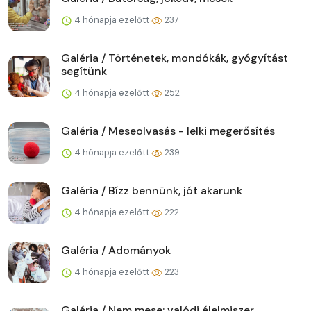
4 hónapja ezelőtt
237
Galéria / Történetek, mondókák, gyógyítást
segítünk
4 hónapja ezelőtt
252
Galéria / Meseolvasás - lelki megerősítés
4 hónapja ezelőtt
239
Galéria / Bízz bennünk, jót akarunk
4 hónapja ezelőtt
222
Galéria / Adományok
4 hónapja ezelőtt
223
Galéria / Nem mese: valódi élelmiszer