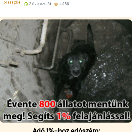
2 éve ezelőtt
4489
Adó 1%-hoz adószám: