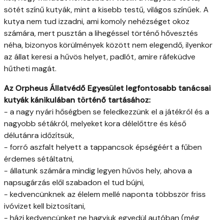
sötét színű kutyák, mint a kisebb testű, világos színűek. A
kutya nem tud izzadni, ami komoly nehézséget okoz
számára, mert pusztán a lihegéssel történő hővesztés
néha, bizonyos körülmények között nem elegendő, ilyenkor
az állat keresi a hűvös helyet, padlót, amire ráfeküdve
hűtheti magát.
Az Orpheus Állatvédő Egyesület legfontosabb tanácsai
kutyák kánikulában történő tartásához:
- a nagy nyári hőségben se feledkezzünk el a játékról és a
nagyobb sétákról, melyeket kora délelőttre és késő
délutánra időzítsük,
- forró aszfalt helyett a tappancsok épségéért a fűben
érdemes sétáltatni,
- állatunk számára mindig legyen hűvös hely, ahova a
napsugárzás elől szabadon el tud bújni,
- kedvencünknek az élelem mellé naponta többször friss
ivóvizet kell biztosítani,
- házi kedvencünket ne hagyjuk egyedül autóban (még