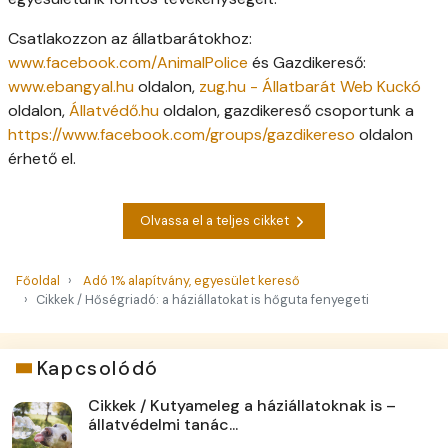
Csatlakozzon az állatbarátokhoz:
www.facebook.com/AnimalPolice
és Gazdikereső:
www.ebangyal.hu
oldalon,
zug.hu - Állatbarát Web Kuckó
oldalon,
Állatvédő.hu
oldalon, gazdikereső csoportunk a
https://www.facebook.com/groups/gazdikereso
oldalon
érhető el.
Olvassa el a teljes cikket
Főoldal
Adó 1% alapítvány, egyesület kereső
Cikkek / Hőségriadó: a háziállatokat is hőguta fenyegeti
Kapcsolódó
Cikkek / Kutyameleg a háziállatoknak is –
állatvédelmi tanác...