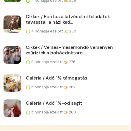
4 hónapja ezelőtt
256
Cikkek / Fontos állatvédelmi feladatok
tavasszal: a házi ked...
4 hónapja ezelőtt
260
Cikkek / Verses–mesemondó versenyen
zsűriztek a bohócdoktoro...
5 hónapja ezelőtt
276
Galéria / Adó 1% támogatás
5 hónapja ezelőtt
262
Galéria / Adó 1%-od segít
5 hónapja ezelőtt
260