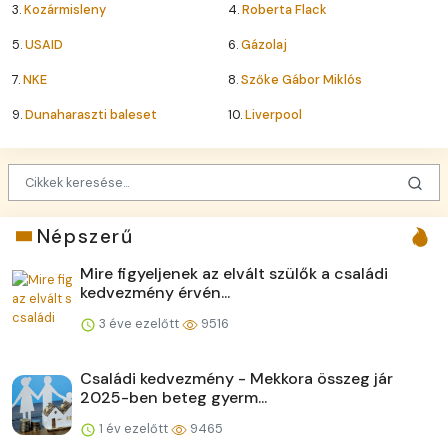
3.
Kozármisleny
4.
Roberta Flack
5.
USAID
6.
Gázolaj
7.
NKE
8.
Szőke Gábor Miklós
9.
Dunaharaszti baleset
10.
Liverpool
Népszerű
Mire figyeljenek az elvált szülők a családi
kedvezmény érvén...
3 éve ezelőtt
9516
Családi kedvezmény - Mekkora összeg jár
2025-ben beteg gyerm...
1 év ezelőtt
9465