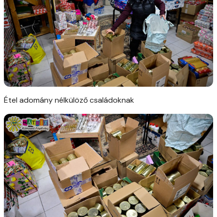
Étel adomány nélkülöző családoknak