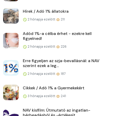
Hírek / Adó 1% állatokra
2 hónapja ezelőtt
211
Adód 1%-a célba érhet - ezekre kell
figyelned!
2 hónapja ezelőtt
226
Erre figyeljen az szja-bevallásnál: a NAV
szerint ezek a leg...
2 hónapja ezelőtt
187
Cikkek / Adó 1% a Gyermekekért
3 hónapja ezelőtt
241
NAV kisfilm: Útmutató az ingatlan-
bérbeadásból és -értékesít...