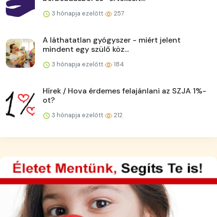
3 hónapja ezelőtt
257
A láthatatlan gyógyszer - miért jelent
mindent egy szülő köz...
3 hónapja ezelőtt
184
Hírek / Hova érdemes felajánlani az SZJA 1%-
ot?
3 hónapja ezelőtt
212