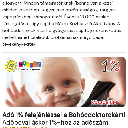
elfogyott. Minden támogatónknak "benne van a keze"
minden jótettben. Legyen szó önkéntességről, tárgyas
vagy pénzbeni támogatásról. Évente 18 000 család
támogatása – így segít a Mátrix Közhasznú Alapítvány. A
bohócdoktorok most a gyógyítást segítő jótékonykodás
mellett ismét családok problémáinak megoldásán
tevékenykedtek.
Adó 1% felajánlással a Bohócdoktorokért!
Adóbevalláskor 1%-hoz az adószám: