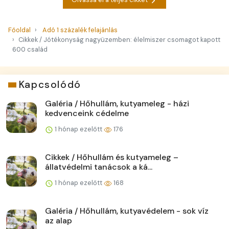
Főoldal
Adó 1 százalék felajánlás
Cikkek / Jótékonyság nagyüzemben: élelmiszer csomagot kapott
600 család
Kapcsolódó
Galéria / Hőhullám, kutyameleg - házi
kedvenceink cédelme
1 hónap ezelőtt
176
Cikkek / Hőhullám és kutyameleg –
állatvédelmi tanácsok a ká...
1 hónap ezelőtt
168
Galéria / Hőhullám, kutyavédelem - sok víz
az alap