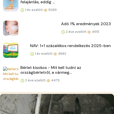
felajánlás, eddig ...
1 év ezelőtt
5069
Adó 1% eredmények 2023
2 éve ezelőtt
4915
NAV: 1+1 százalékos rendelkezés 2025-ben
1 év ezelőtt
4662
Bérlet kisokos - Mit kell tudni az
országbérletről, a vármeg...
2 éve ezelőtt
4479