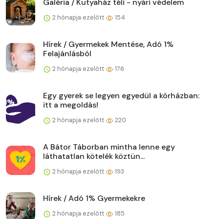
Galéria / Kutyaház téli - nyári védelem
2 hónapja ezelőtt
154
Hírek / Gyermekek Mentése, Adó 1%
Felajánlásból
2 hónapja ezelőtt
176
Egy gyerek se legyen egyedül a kórházban:
itt a megoldás!
2 hónapja ezelőtt
220
A Bátor Táborban mintha lenne egy
láthatatlan kötelék köztün...
2 hónapja ezelőtt
193
Hírek / Adó 1% Gyermekekre
2 hónapja ezelőtt
185