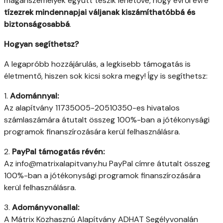
magánszemélyek együtt teszik lehetővé, hogy évről évre
tízezrek mindennapjai váljanak kiszámíthatóbbá és
biztonságosabbá
.
Hogyan segíthetsz?
A legapróbb hozzájárulás, a legkisebb támogatás is
életmentő, hiszen sok kicsi sokra megy! Így is segíthetsz:
1.
Adománnyal:
Az alapítvány 11735005-20510350-es hivatalos
számlaszámára átutalt összeg 100%-ban a jótékonysági
programok finanszírozására kerül felhasználásra.
2.
PayPal támogatás révén:
Az info@matrixalapitvany.hu PayPal címre átutalt összeg
100%-ban a jótékonysági programok finanszírozására
kerül felhasználásra.
3.
Adományvonallal:
A Mátrix Közhasznú Alapítvány ADHAT Segélyvonalán