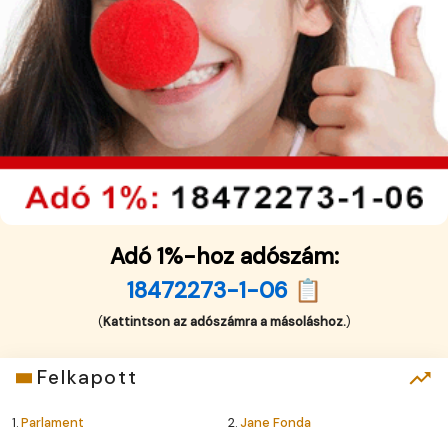
Adó 1%-hoz adószám:
18472273-1-06 📋
(
Kattintson az adószámra a másoláshoz.
)
Felkapott
1.
Parlament
2.
Jane Fonda