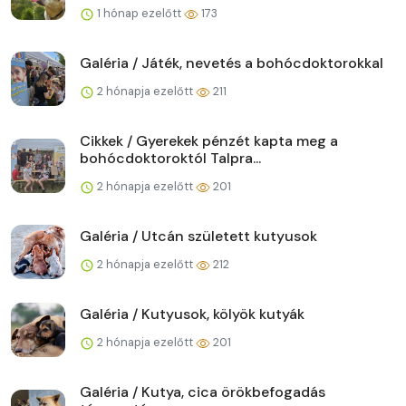
1 hónap ezelőtt
173
Galéria / Játék, nevetés a bohócdoktorokkal
2 hónapja ezelőtt
211
Cikkek / Gyerekek pénzét kapta meg a
bohócdoktoroktól Talpra...
2 hónapja ezelőtt
201
Galéria / Utcán született kutyusok
2 hónapja ezelőtt
212
Galéria / Kutyusok, kölyök kutyák
2 hónapja ezelőtt
201
Galéria / Kutya, cica örökbefogadás