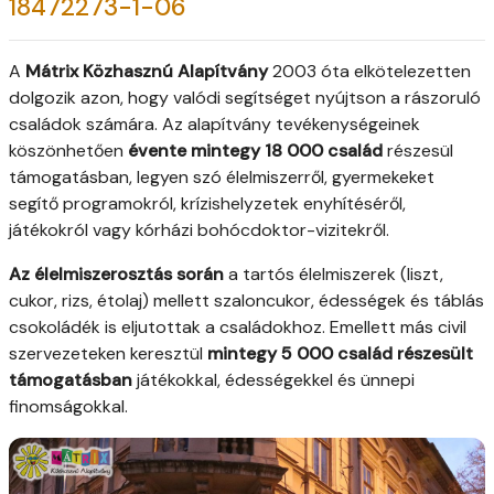
18472273-1-06
A
Mátrix Közhasznú Alapítvány
2003 óta elkötelezetten
dolgozik azon, hogy valódi segítséget nyújtson a rászoruló
családok számára. Az alapítvány tevékenységeinek
köszönhetően
évente mintegy 18 000 család
részesül
támogatásban, legyen szó élelmiszerről, gyermekeket
segítő programokról, krízishelyzetek enyhítéséről,
játékokról vagy kórházi bohócdoktor-vizitekről.
Az élelmiszerosztás során
a tartós élelmiszerek (liszt,
cukor, rizs, étolaj) mellett szaloncukor, édességek és táblás
csokoládék is eljutottak a családokhoz. Emellett más civil
szervezeteken keresztül
mintegy 5 000 család részesült
támogatásban
játékokkal, édességekkel és ünnepi
finomságokkal.