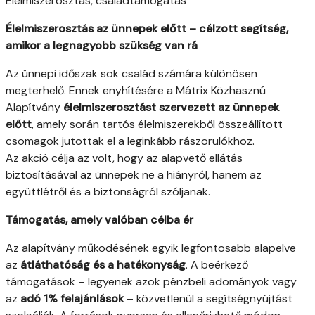
Élelmiszerosztás, családtámogatás
Élelmiszerosztás az ünnepek előtt – célzott segítség,
amikor a legnagyobb szükség van rá
Az ünnepi időszak sok család számára különösen
megterhelő. Ennek enyhítésére a Mátrix Közhasznú
Alapítvány
élelmiszerosztást szervezett az ünnepek
előtt
, amely során tartós élelmiszerekből összeállított
csomagok jutottak el a leginkább rászorulókhoz.
Az akció célja az volt, hogy az alapvető ellátás
biztosításával az ünnepek ne a hiányról, hanem az
együttlétről és a biztonságról szóljanak.
Támogatás, amely valóban célba ér
Az alapítvány működésének egyik legfontosabb alapelve
az
átláthatóság és a hatékonyság
. A beérkező
támogatások – legyenek azok pénzbeli adományok vagy
az
adó 1% felajánlások
– közvetlenül a segítségnyújtást