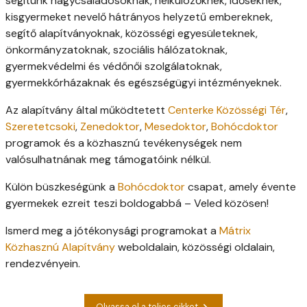
segítünk nagycsaládosoknak, nélkülözőknek, időseknek,
kisgyermeket nevelő hátrányos helyzetű embereknek,
segítő alapítványoknak, közösségi egyesületeknek,
önkormányzatoknak, szociális hálózatoknak,
gyermekvédelmi és védőnői szolgálatoknak,
gyermekkórházaknak és egészségügyi intézményeknek.
Az alapítvány által működtetett
Centerke Közösségi Tér
,
Szeretetcsoki
,
Zenedoktor
,
Mesedoktor
,
Bohócdoktor
programok és a közhasznú tevékenységek nem
valósulhatnának meg támogatóink nélkül.
Külön büszkeségünk a
Bohócdoktor
csapat, amely évente
gyermekek ezreit teszi boldogabbá – Veled közösen!
Ismerd meg a jótékonysági programokat a
Mátrix
Közhasznú Alapítvány
weboldalain, közösségi oldalain,
rendezvényein.
Olvassa el a teljes cikket