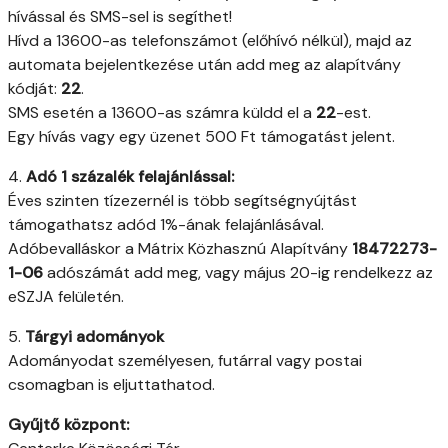
hívással és SMS-sel is segíthet!
Hívd a 13600-as telefonszámot (előhívó nélkül), majd az
automata bejelentkezése után add meg az alapítvány
kódját:
22
.
SMS esetén a 13600-as számra küldd el a
22
-est.
Egy hívás vagy egy üzenet 500 Ft támogatást jelent.
4.
Adó 1 százalék felajánlással:
Éves szinten tízezernél is több segítségnyújtást
támogathatsz adód 1%-ának felajánlásával.
Adóbevalláskor a Mátrix Közhasznú Alapítvány
18472273-
1-06
adószámát add meg, vagy május 20-ig rendelkezz az
eSZJA felületén.
5.
Tárgyi adományok
Adományodat személyesen, futárral vagy postai
csomagban is eljuttathatod.
Gyűjtő központ: