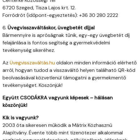
Centerke Közösségi Tér
6720 Szeged, Tisza Lajos krt. 12.
Forródrót (időpont-egyeztetés): +36 30 280 2222
6.
Üvegvisszaváltáskor, üvegbetét díjjal
Bármennyire is apróságnak tűnik, egy-egy üvegbetét díj
felajánlása is fontos segítség a gyermekvédelmi
tevékenység sikeréhez.
Az
Üvegvisszaváltás.hu
oldalon minden információ elérhető
arról, hogyan tudod a visszaváltó helyen található QR-kód
beolvasásával közvetlenül támogatni a gyermekmentő
tevékenységet. Köszönjük!
Együtt CSODÁKRA vagyunk képesek – hálásan
köszönjük!
Kik is vagyunk?
2003 óta sikeresen működik a Mátrix Közhasznú
Alapítvány. Évente több mint tizenötezer alkalommal