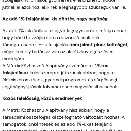
szolgálják. A források gyorsan és ellenőrizhető módon
jutnak el azokhoz, akiknek a legnagyobb szükségük van rá.
Az adó 1% felajánlása: kis döntés, nagy segítség
Az adó 1% felajánlása az egyik legegyszerűbb módja annak,
hogy bárki hozzájáruljon a rászoruló családok
támogatásához. Ez a felajánlás
nem jelent plusz költséget
,
mégis komoly hatással van az alapítvány egész éves
munkájára.
A Mátrix Közhasznú Alapítvány számára az
1%-os
felajánlások
kulcsszerepet játszanak abban, hogy az
élelmiszerosztások, gyermekprogramok és sürgősségi
segítségnyújtások folyamatosan megvalósulhassanak.
Közös felelősség, közös eredmények
A Mátrix Közhasznú Alapítvány hisz abban, hogy a
társadalmi összefogás kézzelfogható változást hozhat. A
támogatók, önkéntesek és az adó 1%-ukat felajánló