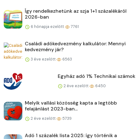
Így rendelkezhetünk az szja 1+1 százalékáról
2026-ban
6 hónapja ezelőtt
7761
Családi adókedvezmény kalkulátor: Mennyi
kedvezmény jár?
3 éve ezelőtt
6563
Egyház adó 1% Technikai számok
2 éve ezelőtt
6450
Melyik vallási közösség kapta a legtöbb
felajánlást 2023-ban...
2 éve ezelőtt
5739
Adó 1 százalék lista 2025: így történik a