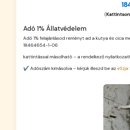
18
(
Kattintson
Adó 1% Állatvédelem
Adó 1% felajánlásod reményt ad a kutya és cica m
18464654-1-06
kattintással másolható – a rendelkező nyilatkoza
✔ Adószám kimásolva – kérjük illeszd be az
eSzja 