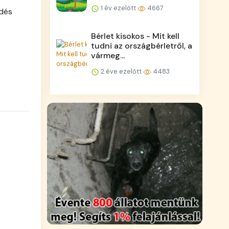
1 év ezelőtt
4667
rdés
Bérlet kisokos - Mit kell
tudni az országbérletről, a
vármeg...
2 éve ezelőtt
4483