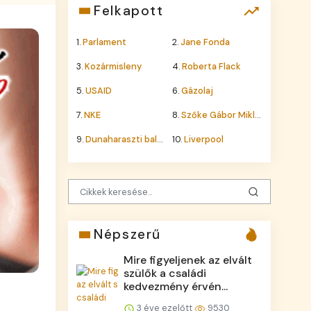
Felkapott
1.
Parlament
2.
Jane Fonda
3.
Kozármisleny
4.
Roberta Flack
5.
USAID
6.
Gázolaj
7.
NKE
8.
Szőke Gábor Miklós
9.
Dunaharaszti baleset
10.
Liverpool
Népszerű
Mire figyeljenek az elvált
szülők a családi
kedvezmény érvén...
3 éve ezelőtt
9530