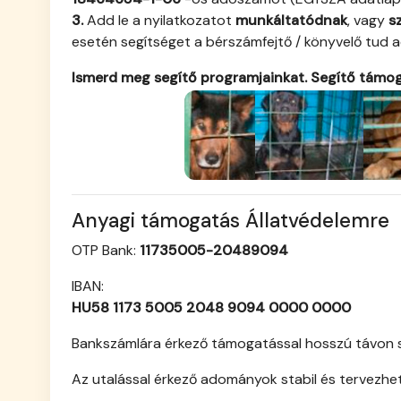
3.
Add le a nyilatkozatot
munkáltatódnak
, vagy
s
esetén segítséget a bérszámfejtő / könyvelő tud a
Ismerd meg segítő programjainkat. Segítő tám
Anyagi támogatás Állatvédelemre
OTP Bank:
11735005-20489094
IBAN:
HU58 1173 5005 2048 9094 0000 0000
Bankszámlára érkező támogatással hosszú távon se
Az utalással érkező adományok stabil és tervezhe