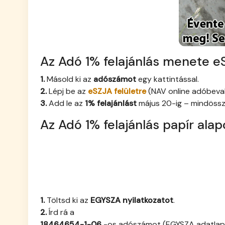
Az Adó 1% felajánlás menete eS
1.
Másold ki az
adószámot
egy kattintással.
2.
Lépj be az
eSZJA felületre
(NAV online adóbeval
3.
Add le az
1% felajánlást
május 20-ig – mindöss
Az Adó 1% felajánlás papír ala
1.
Töltsd ki az
EGYSZA nyilatkozatot
.
2.
Írd rá a
18464654-1-06
-os adószámot (EGYSZA adatlapot