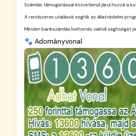
Számlás támogatással közvetlenül járul hozzá a k
A rendszeres utalások segítik az állatvédelmi pr
Minden bankszámlás befizetés valódi segítséget je
🐾 Adományvonal