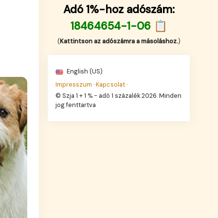
Adó 1%-hoz adószám:
18464654-1-06 📋
(
Kattintson az adószámra a másoláshoz.
)
English (US)
Impresszum
·
Kapcsolat
·
© Szja 1 + 1 % - adó 1 százalék 2026. Minden
jog fenttartva