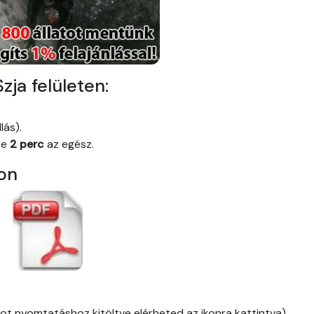
zja felületen:
lás).
ze
2 perc
az egész.
pon
 nyomtatáshoz kitöltve elérheted az ikonra kattintva).