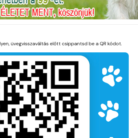
lyen, üvegvisszaváltás előtt csippantsd be a QR kódot.