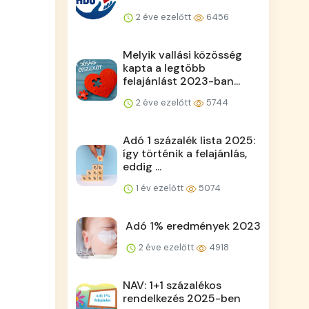
2 éve ezelőtt
6456
Melyik vallási közösség
kapta a legtöbb
felajánlást 2023-ban...
2 éve ezelőtt
5744
Adó 1 százalék lista 2025:
így történik a felajánlás,
eddig ...
1 év ezelőtt
5074
Adó 1% eredmények 2023
2 éve ezelőtt
4918
NAV: 1+1 százalékos
rendelkezés 2025-ben