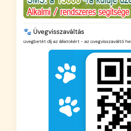
🐾 Üvegvisszaváltás
üvegbetét díj az állatokért
- az üvegvisszaváltó he