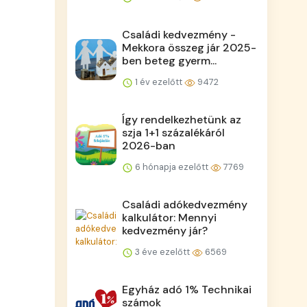
Családi kedvezmény -
Mekkora összeg jár 2025-
ben beteg gyerm...
1 év ezelőtt
9472
Így rendelkezhetünk az
szja 1+1 százalékáról
2026-ban
6 hónapja ezelőtt
7769
Családi adókedvezmény
kalkulátor: Mennyi
kedvezmény jár?
3 éve ezelőtt
6569
Egyház adó 1% Technikai
számok