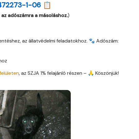
472273-1-06 📋
 az adószámra a másoláshoz.
)
entéshez, az állatvédelmi feladatokhoz. 🐾 Adószám:
thoz
felületen
, az SZJA 1% felajánló részen – 🙏 Köszönjük!