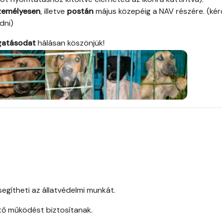
zemélyesen
, illetve
postán
május közepéig a NAV részére. (ké
dni)
ogatásodat
hálásan köszönjük!
gítheti az állatvédelmi munkát.
tő működést biztosítanak.