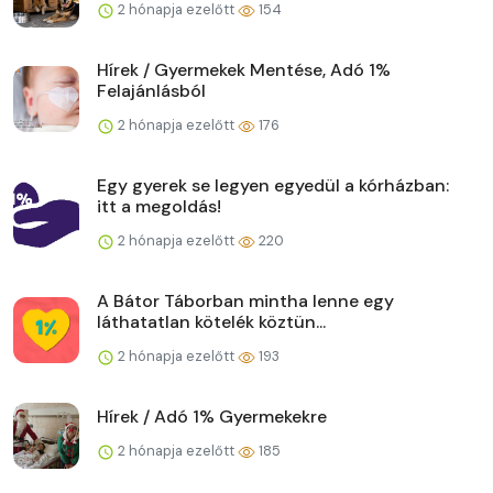
2 hónapja ezelőtt
154
Hírek / Gyermekek Mentése, Adó 1%
Felajánlásból
2 hónapja ezelőtt
176
Egy gyerek se legyen egyedül a kórházban:
itt a megoldás!
2 hónapja ezelőtt
220
A Bátor Táborban mintha lenne egy
láthatatlan kötelék köztün...
2 hónapja ezelőtt
193
Hírek / Adó 1% Gyermekekre
2 hónapja ezelőtt
185