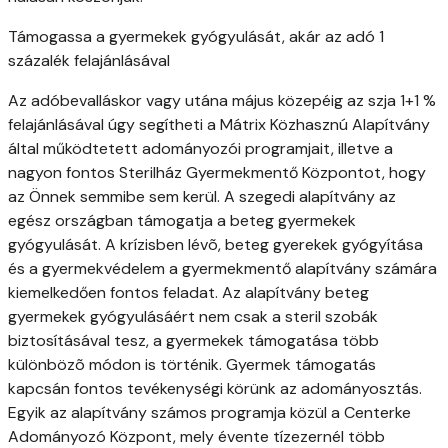
Támogassa a gyermekek gyógyulását, akár az adó 1
százalék felajánlásával
Az adóbevalláskor vagy utána május közepéig az szja 1+1 %
felajánlásával úgy segítheti a Mátrix Közhasznú Alapítvány
által működtetett adományozói programjait, illetve a
nagyon fontos Sterilház Gyermekmentő Központot, hogy
az Önnek semmibe sem kerül. A szegedi alapítvány az
egész országban támogatja a beteg gyermekek
gyógyulását. A krízisben lévõ, beteg gyerekek gyógyítása
és a gyermekvédelem a gyermekmentő alapítvány számára
kiemelkedően fontos feladat. Az alapítvány beteg
gyermekek gyógyulásáért nem csak a steril szobák
biztosításával tesz, a gyermekek támogatása több
különbözõ módon is történik. Gyermek támogatás
kapcsán fontos tevékenységi körünk az adományosztás.
Egyik az alapítvány számos programja közül a Centerke
Adományozó Központ, mely évente tízezernél több