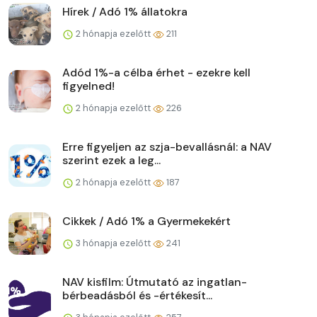
Hírek / Adó 1% állatokra
2 hónapja ezelőtt
211
Adód 1%-a célba érhet - ezekre kell
figyelned!
2 hónapja ezelőtt
226
Erre figyeljen az szja-bevallásnál: a NAV
szerint ezek a leg...
2 hónapja ezelőtt
187
Cikkek / Adó 1% a Gyermekekért
3 hónapja ezelőtt
241
NAV kisfilm: Útmutató az ingatlan-
bérbeadásból és -értékesít...