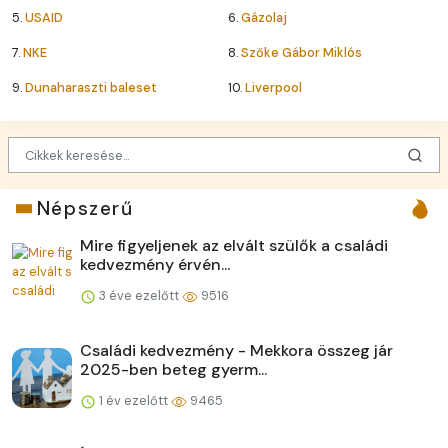
5.
USAID
6.
Gázolaj
7.
NKE
8.
Szőke Gábor Miklós
9.
Dunaharaszti baleset
10.
Liverpool
Népszerű
Mire figyeljenek az elvált szülők a családi
kedvezmény érvén...
3 éve ezelőtt
9516
Családi kedvezmény - Mekkora összeg jár
2025-ben beteg gyerm...
1 év ezelőtt
9465