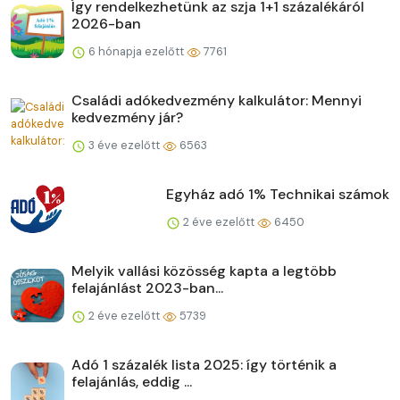
Így rendelkezhetünk az szja 1+1 százalékáról
2026-ban
6 hónapja ezelőtt
7761
Családi adókedvezmény kalkulátor: Mennyi
kedvezmény jár?
3 éve ezelőtt
6563
Egyház adó 1% Technikai számok
2 éve ezelőtt
6450
Melyik vallási közösség kapta a legtöbb
felajánlást 2023-ban...
2 éve ezelőtt
5739
Adó 1 százalék lista 2025: így történik a
felajánlás, eddig ...