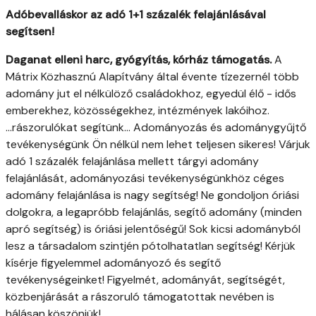
Adóbevalláskor az adó 1+1 százalék felajánlásával
segítsen!
Daganat elleni harc, gyógyítás, kórház támogatás.
A
Mátrix Közhasznú Alapítvány által évente tízezernél több
adomány jut el nélkülöző családokhoz, egyedül élő - idős
emberekhez, közösségekhez, intézmények lakóihoz.
...rászorulókat segítünk... Adományozás és adománygyűjtő
tevékenységünk Ön nélkül nem lehet teljesen sikeres! Várjuk
adó 1 százalék felajánlása mellett tárgyi adomány
felajánlását, adományozási tevékenységünkhöz céges
adomány felajánlása is nagy segítség! Ne gondoljon óriási
dolgokra, a legapróbb felajánlás, segítő adomány (minden
apró segítség) is óriási jelentőségű! Sok kicsi adományból
lesz a társadalom szintjén pótolhatatlan segítség! Kérjük
kísérje figyelemmel adományozó és segítő
tevékenységeinket! Figyelmét, adományát, segítségét,
közbenjárását a rászoruló támogatottak nevében is
hálásan köszönjük!