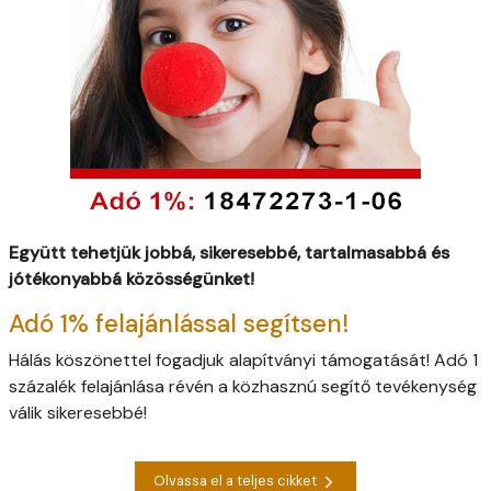
Együtt tehetjük jobbá, sikeresebbé, tartalmasabbá és
jótékonyabbá közösségünket!
Adó 1% felajánlással segítsen!
Hálás köszönettel fogadjuk alapítványi támogatását! Adó 1
százalék felajánlása révén a közhasznú segítő tevékenység
válik sikeresebbé!
Olvassa el a teljes cikket