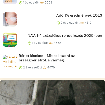
1 év ezelőtt
5069
Adó 1% eredmények 2023
2 éve ezelőtt
4915
NAV: 1+1 százalékos rendelkezés 2025-ben
1 év ezelőtt
4662
Bérlet kisokos - Mit kell tudni az
országbérletről, a vármeg...
2 éve ezelőtt
4479