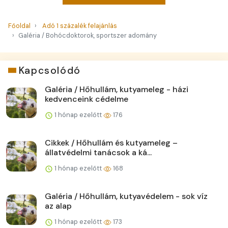
Főoldal
Adó 1 százalék felajánlás
Galéria / Bohócdoktorok, sportszer adomány
Kapcsolódó
Galéria / Hőhullám, kutyameleg - házi
kedvenceink cédelme
1 hónap ezelőtt
176
Cikkek / Hőhullám és kutyameleg –
állatvédelmi tanácsok a ká...
1 hónap ezelőtt
168
Galéria / Hőhullám, kutyavédelem - sok víz
az alap
1 hónap ezelőtt
173