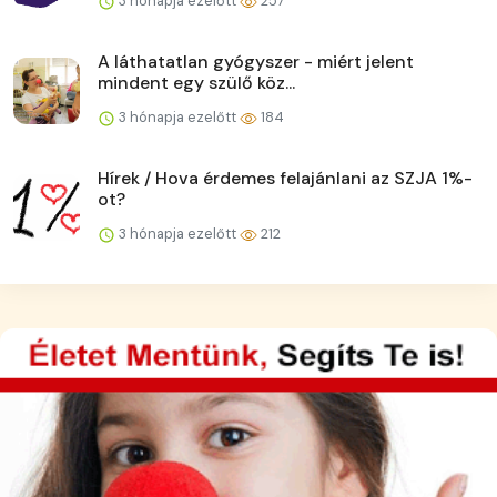
3 hónapja ezelőtt
257
A láthatatlan gyógyszer - miért jelent
mindent egy szülő köz...
3 hónapja ezelőtt
184
Hírek / Hova érdemes felajánlani az SZJA 1%-
ot?
3 hónapja ezelőtt
212