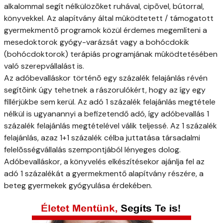
alkalommal segít nélkülözõket ruhával, cipõvel, bútorral,
könyvekkel. Az alapítvány által mûködtetett / támogatott
gyermekmentõ programok közül érdemes megemlíteni a
mesedoktorok gyógy-varázsát vagy a bohócdokik
(bohócdoktorok) terápiás programjának mûködtetésében
való szerepvállalást is.
Az adóbevalláskor történõ egy százalék felajánlás révén
segítõink úgy tehetnek a rászorulókért, hogy az így egy
fillérjükbe sem kerül. Az adó 1 százalék felajánlás megtétele
nélkül is ugyanannyi a befizetendő adó, így adóbevallás 1
százalék felajánlás megtételével válik teljessé. Az 1 százalék
felajánlás, azaz 1+1 százalék célba juttatása társadalmi
felelõsségvállalás szempontjából lényeges dolog.
Adóbevalláskor, a könyvelés elkészítésekor ajánlja fel az
adó 1 százalékát a gyermekmentő alapítvány részére, a
beteg gyermekek gyógyulása érdekében.