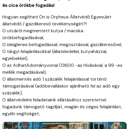
és cica örökbe fogadás!
Hogyan segítheti Ön is Orpheus Állatvédő Egyesület
állatvédő / gazdikereső tevékenységét?!
O utcáról megmentett kutya / macska
örökbefogadásával,
O ideiglenes befogadással, megosztással, gazdikeresővel,
O tárgyi felajánlásokkal (állateledellel, kutyaházzal,
egyebekkel),
O az AdhatAdományvonal (13600 -as hívásával, a 99 -es
mellék megadásával),
O állatmentés adó 1 százalék felajánlással történő
támogatásával (adóbevalláskor ajánlható fel az adó egy
százalék),
O állatvédelmi feladataink ellátásához szeretettel
fogadunk támogató tagdíjat, magán és céges felajánlást,
egyéb segítséget,