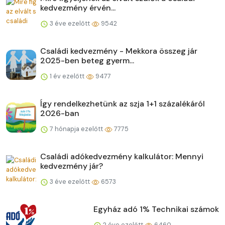
kedvezmény érvén...
3 éve ezelőtt
9542
Családi kedvezmény - Mekkora összeg jár
2025-ben beteg gyerm...
1 év ezelőtt
9477
Így rendelkezhetünk az szja 1+1 százalékáról
2026-ban
7 hónapja ezelőtt
7775
Családi adókedvezmény kalkulátor: Mennyi
kedvezmény jár?
3 éve ezelőtt
6573
Egyház adó 1% Technikai számok
2 éve ezelőtt
6460