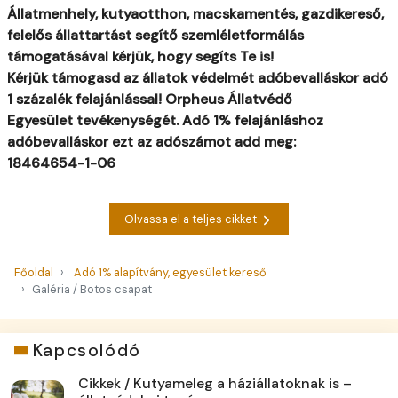
Állatmenhely, kutyaotthon, macskamentés, gazdikereső,
felelős állattartást segítő szemléletformálás
támogatásával kérjük, hogy segíts Te is!
Kérjük támogasd az állatok védelmét adóbevalláskor adó
1 százalék
felajánlással!
Orpheus Állatvédő
Egyesület
tevékenységét.
Adó 1% felajánláshoz
adóbevalláskor ezt az adószámot add meg:
18464654-1-06
Olvassa el a teljes cikket
Főoldal
Adó 1% alapítvány, egyesület kereső
Galéria / Botos csapat
Kapcsolódó
Cikkek / Kutyameleg a háziállatoknak is –