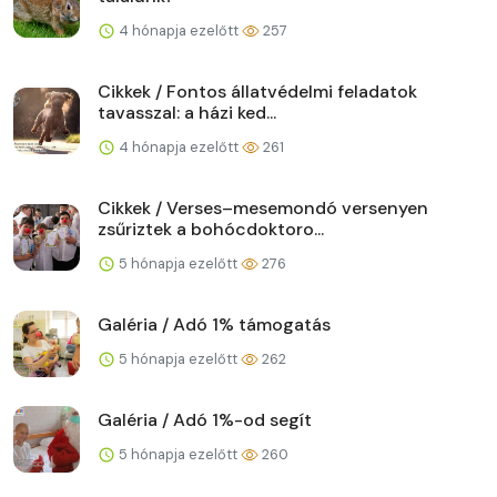
4 hónapja ezelőtt
257
Cikkek / Fontos állatvédelmi feladatok
tavasszal: a házi ked...
4 hónapja ezelőtt
261
Cikkek / Verses–mesemondó versenyen
zsűriztek a bohócdoktoro...
5 hónapja ezelőtt
276
Galéria / Adó 1% támogatás
5 hónapja ezelőtt
262
Galéria / Adó 1%-od segít
5 hónapja ezelőtt
260