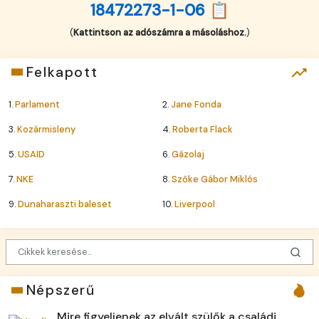
18472273-1-06 📋
(
Kattintson az adószámra a másoláshoz.
)
Felkapott
1.
Parlament
2.
Jane Fonda
3.
Kozármisleny
4.
Roberta Flack
5.
USAID
6.
Gázolaj
7.
NKE
8.
Szőke Gábor Miklós
9.
Dunaharaszti baleset
10.
Liverpool
Népszerű
Mire figyeljenek az elvált szülők a családi