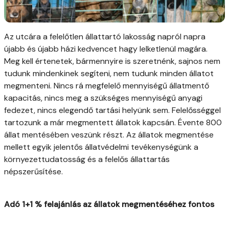
Az utcára a felelőtlen állattartó lakosság napról napra
újabb és újabb házi kedvencet hagy lelketlenül magára.
Meg kell értenetek, bármennyire is szeretnénk, sajnos nem
tudunk mindenkinek segíteni, nem tudunk minden állatot
megmenteni. Nincs rá megfelelő mennyiségű állatmentő
kapacitás, nincs meg a szükséges mennyiségű anyagi
fedezet, nincs elegendő tartási helyünk sem. Felelősséggel
tartozunk a már megmentett állatok kapcsán. Évente 800
állat mentésében veszünk részt. Az állatok megmentése
mellett egyik jelentős állatvédelmi tevékenységünk a
környezettudatosság és a felelős állattartás
népszerűsítése.
Adó 1+1 % felajánlás az állatok megmentéséhez fontos