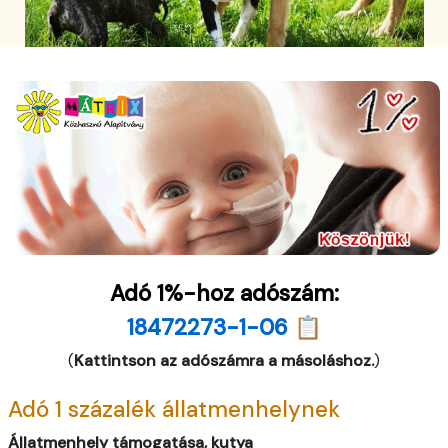
Adó 1%-hoz adószám:
18472273-1-06 📋
(
Kattintson az adószámra a másoláshoz.
)
Adó 1 százalék állatmenhelynek
Állatmenhely támogatása, kutya