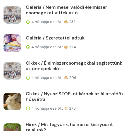
Galéria / Nem mese: valódi élelmiszer
csomagokat vittek az ö...
4 hónapja ezelőtt
232
Galéria / Szeretettel adtuk
4 hónapja ezelőtt
224
Cikkek / Élelmiszercsomagokkal segítettünk
az ünnepek előtt
4 hónapja ezelőtt
206
Cikkek / NyusziSTOP-ot kérnek az állatvédők
húsvétra
4 hónapja ezelőtt
276
Hírek / Mit tegyünk, ha mezei kisnyuszit
találunk?