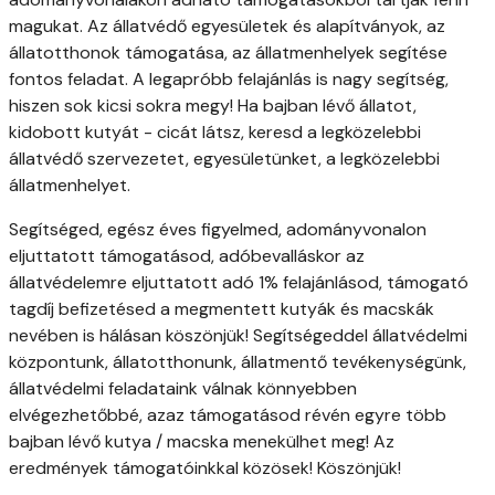
magukat. Az állatvédő egyesületek és alapítványok, az
állatotthonok támogatása, az állatmenhelyek segítése
fontos feladat. A legapróbb felajánlás is nagy segítség,
hiszen sok kicsi sokra megy! Ha bajban lévő állatot,
kidobott kutyát - cicát látsz, keresd a legközelebbi
állatvédő szervezetet, egyesületünket, a legközelebbi
állatmenhelyet.
Segítséged, egész éves figyelmed, adományvonalon
eljuttatott támogatásod, adóbevalláskor az
állatvédelemre eljuttatott adó 1% felajánlásod, támogató
tagdíj befizetésed a megmentett kutyák és macskák
nevében is hálásan köszönjük! Segítségeddel állatvédelmi
központunk, állatotthonunk, állatmentő tevékenységünk,
állatvédelmi feladataink válnak könnyebben
elvégezhetőbbé, azaz támogatásod révén egyre több
bajban lévő kutya / macska menekülhet meg! Az
eredmények támogatóinkkal közösek! Köszönjük!