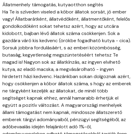
Állatmenhely támogatás, kutyaotthon segítés
Ha Te is szíveden viseled a kóbor állatok sorsát, jó ember
vagy! Állatbarátként, állatvédőként, állatmentőként, felelős
gondolkodóként sokat tehetsz azért, hogy az utcára
kidobott, bajban lévő állatok száma csökkenjen. Sok a
gazdára váró kis kedvenc (örökbe fogadható kutya - cica).
Sorsuk jobbra fordulásáért, s az emberi közömbösség,
butaság, kegyetlenség megszüntetéséért tehetsz Te
magad is! Nagyon sok az állatkínzás, az ingyen elvihető
kutya, az eladó macska, a megvásárolható - ingyen
hirdetett házi kedvenc. Hazánkban sokan dolgoznak azért,
hogy csökkenjen a kóbor állatok száma, s hogy az emberek
ne tárgyként kezeljék az állatokat, de minél több
segítséget kapnak ehhez, annál hamarabb érhetjük el
együtt a pozitív változást. A magyarországi menhelyek
állami támogatást nem kapnak, mindössze állatszerető
emberek tárgyi adományaiból, pénzügyi segítségéből, az
adóbevaalás idején felajánlott adó 1%-ól,
adományvonalakon adható támogatásokból tartják fenn