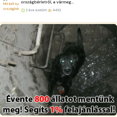
országbérletről, a vármeg...
2 éve ezelőtt
4492