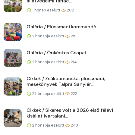
állatvédelmi tanác...
1 hónap ezelőtt
202
Galéria / Plüssmaci kommandó
2 hónapja ezelőtt
219
Galéria / Önkéntes Csapat
2 hónapja ezelőtt
214
Cikkek / Zsákbamacska, plüssmaci,
mesekönyvek Talpra Sanyiér...
2 hónapja ezelőtt
222
Cikkek / Sikeres volt a 2026 első félévi
kisállat ivartalaní...
2 hónapja ezelőtt
248