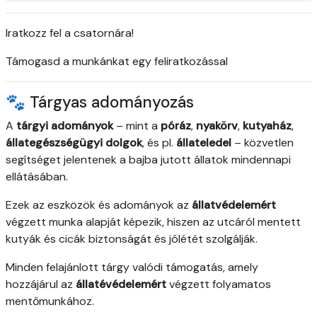
Iratkozz fel a csatornára!
Támogasd a munkánkat egy feliratkozással
🐾 Tárgyas adományozás
A
tárgyi adományok
– mint a
póráz
,
nyakörv
,
kutyaház
,
állategészségügyi dolgok
, és pl.
állateledel
– közvetlen
segítséget jelentenek a bajba jutott állatok mindennapi
ellátásában.
Ezek az eszközök és adományok az
állatvédelemért
végzett munka alapját képezik, hiszen az utcáról mentett
kutyák és cicák biztonságát és jólétét szolgálják.
Minden felajánlott tárgy valódi támogatás, amely
hozzájárul az
állatévédelemért
végzett folyamatos
mentőmunkához.