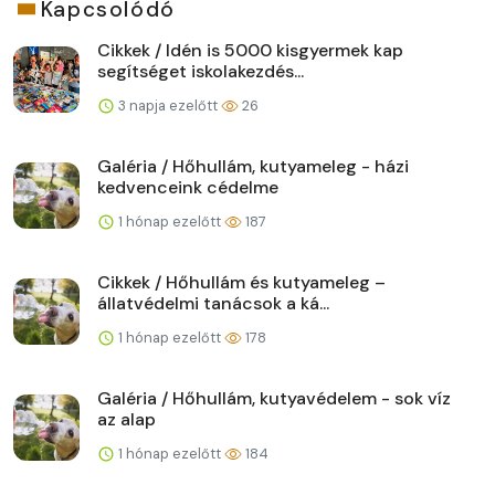
Kapcsolódó
Cikkek / Idén is 5000 kisgyermek kap
segítséget iskolakezdés...
3 napja ezelőtt
26
Galéria / Hőhullám, kutyameleg - házi
kedvenceink cédelme
1 hónap ezelőtt
187
Cikkek / Hőhullám és kutyameleg –
állatvédelmi tanácsok a ká...
1 hónap ezelőtt
178
Galéria / Hőhullám, kutyavédelem - sok víz
az alap
1 hónap ezelőtt
184