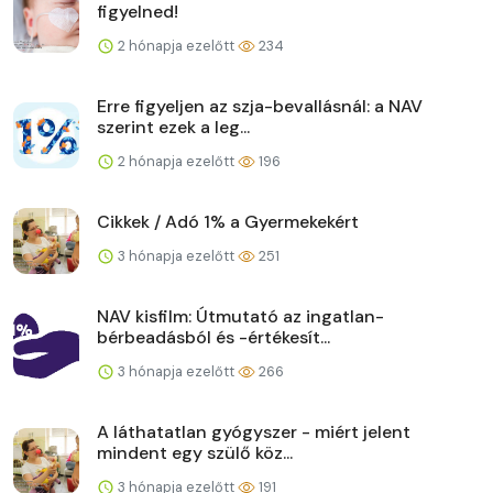
figyelned!
2 hónapja ezelőtt
234
Erre figyeljen az szja-bevallásnál: a NAV
szerint ezek a leg...
2 hónapja ezelőtt
196
Cikkek / Adó 1% a Gyermekekért
3 hónapja ezelőtt
251
NAV kisfilm: Útmutató az ingatlan-
bérbeadásból és -értékesít...
3 hónapja ezelőtt
266
A láthatatlan gyógyszer - miért jelent
mindent egy szülő köz...
3 hónapja ezelőtt
191