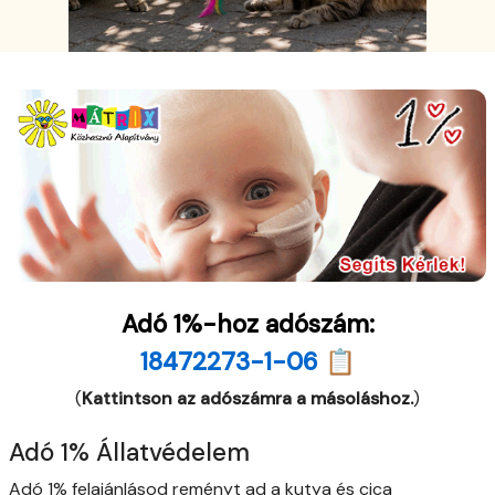
Adó 1%-hoz adószám:
18472273-1-06 📋
(
Kattintson az adószámra a másoláshoz.
)
Adó 1% Állatvédelem
Adó 1% felajánlásod reményt ad a kutya és cica