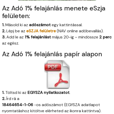
Az Adó 1% felajánlás menete eSzja
felületen:
1.
Másold ki az
adószámot
egy kattintással.
2.
Lépj be az
eSZJA felületre
(NAV online adóbevallás).
3.
Add le az
1% felajánlást
május 20-ig – mindössze
2 perc
az egész.
Az Adó 1% felajánlás papír alapon
1.
Töltsd ki az
EGYSZA nyilatkozatot
.
2.
Írd rá a
18464654-1-06
-os adószámot (EGYSZA adatlapot
nyomtatáshoz kitöltve elérheted az ikonra kattintva).