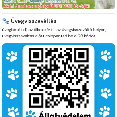
🐾 Üvegvisszaváltás
üvegbetét díj az állatokért
- az üvegvisszaváltó helyen,
üvegvisszaváltás előtt csippantsd be a QR kódot.