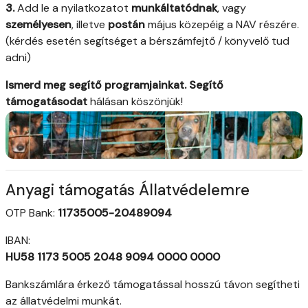
3.
Add le a nyilatkozatot
munkáltatódnak
, vagy
személyesen
, illetve
postán
május közepéig a NAV részére.
(kérdés esetén segítséget a bérszámfejtő / könyvelő tud
adni)
Ismerd meg segítő programjainkat. Segítő
támogatásodat
hálásan köszönjük!
Anyagi támogatás Állatvédelemre
OTP Bank:
11735005-20489094
IBAN:
HU58 1173 5005 2048 9094 0000 0000
Bankszámlára érkező támogatással hosszú távon segítheti
az állatvédelmi munkát.