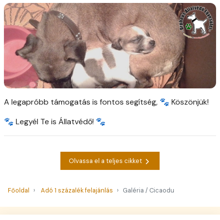
A legapróbb támogatás is fontos segítség, 🐾 Köszönjük!
🐾 Legyél Te is Állatvédő! 🐾
Olvassa el a teljes cikket
Főoldal
Adó 1 százalék felajánlás
Galéria / Cicaodu