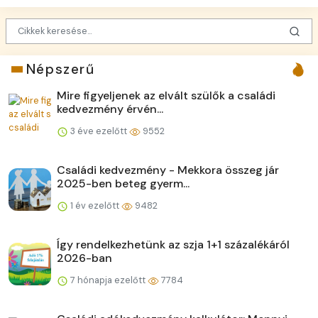
Népszerű
Mire figyeljenek az elvált szülők a családi
kedvezmény érvén...
3 éve ezelőtt
9552
Családi kedvezmény - Mekkora összeg jár
2025-ben beteg gyerm...
1 év ezelőtt
9482
Így rendelkezhetünk az szja 1+1 százalékáról
2026-ban
7 hónapja ezelőtt
7784