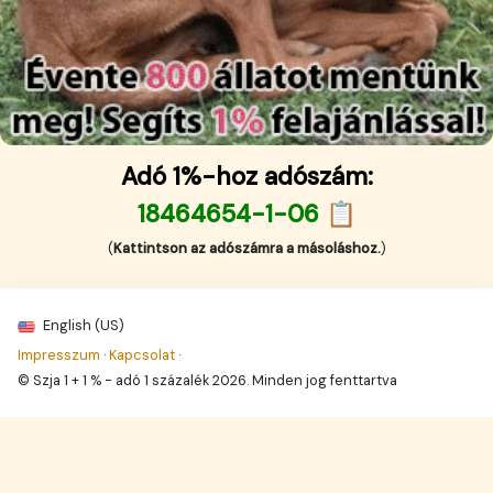
Adó 1%-hoz adószám:
18464654-1-06 📋
(
Kattintson az adószámra a másoláshoz.
)
English (US)
Impresszum
·
Kapcsolat
·
© Szja 1 + 1 % - adó 1 százalék 2026. Minden jog fenttartva