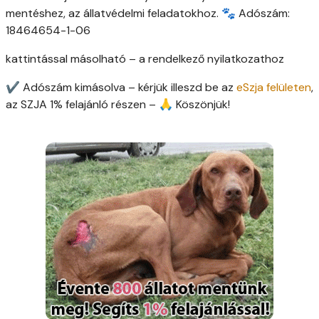
mentéshez, az állatvédelmi feladatokhoz. 🐾 Adószám:
18464654-1-06
kattintással másolható – a rendelkező nyilatkozathoz
✔ Adószám kimásolva – kérjük illeszd be az
eSzja felületen
,
az SZJA 1% felajánló részen – 🙏 Köszönjük!