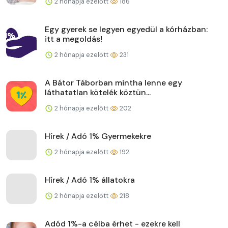
2 hónapja ezelőtt
186
Egy gyerek se legyen egyedül a kórházban:
itt a megoldás!
2 hónapja ezelőtt
231
A Bátor Táborban mintha lenne egy
láthatatlan kötelék köztün...
2 hónapja ezelőtt
202
Hírek / Adó 1% Gyermekekre
2 hónapja ezelőtt
192
Hírek / Adó 1% állatokra
2 hónapja ezelőtt
218
Adód 1%-a célba érhet - ezekre kell