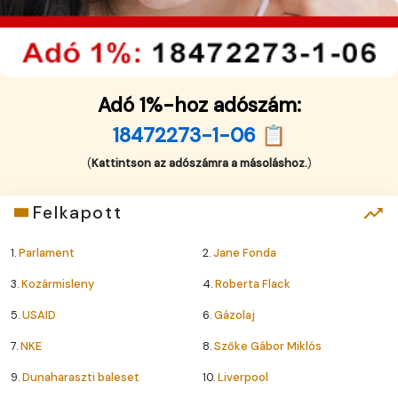
Adó 1%-hoz adószám:
18472273-1-06 📋
(
Kattintson az adószámra a másoláshoz.
)
Felkapott
1.
Parlament
2.
Jane Fonda
3.
Kozármisleny
4.
Roberta Flack
5.
USAID
6.
Gázolaj
7.
NKE
8.
Szőke Gábor Miklós
9.
Dunaharaszti baleset
10.
Liverpool