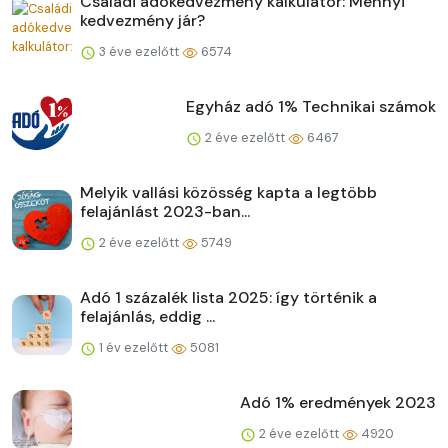
Családi adókedvezmény kalkulátor: Mennyi
kedvezmény jár?
3 éve ezelőtt
6574
Egyház adó 1% Technikai számok
2 éve ezelőtt
6467
Melyik vallási közösség kapta a legtöbb
felajánlást 2023-ban...
2 éve ezelőtt
5749
Adó 1 százalék lista 2025: így történik a
felajánlás, eddig ...
1 év ezelőtt
5081
Adó 1% eredmények 2023
2 éve ezelőtt
4920