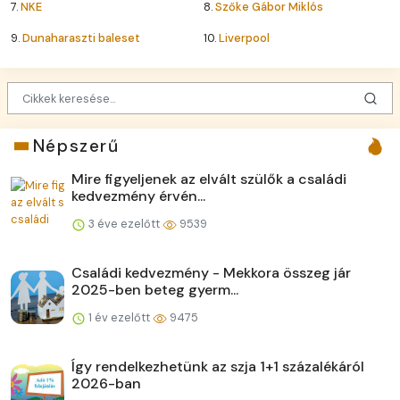
7.
NKE
8.
Szőke Gábor Miklós
9.
Dunaharaszti baleset
10.
Liverpool
Népszerű
Mire figyeljenek az elvált szülők a családi
kedvezmény érvén...
3 éve ezelőtt
9539
Családi kedvezmény - Mekkora összeg jár
2025-ben beteg gyerm...
1 év ezelőtt
9475
Így rendelkezhetünk az szja 1+1 százalékáról
2026-ban