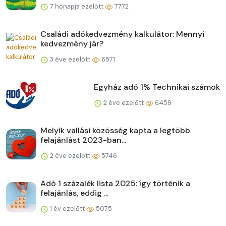
7 hónapja ezelőtt
7772
Családi adókedvezmény kalkulátor: Mennyi
kedvezmény jár?
3 éve ezelőtt
6571
Egyház adó 1% Technikai számok
2 éve ezelőtt
6459
Melyik vallási közösség kapta a legtöbb
felajánlást 2023-ban...
2 éve ezelőtt
5746
Adó 1 százalék lista 2025: így történik a
felajánlás, eddig ...
1 év ezelőtt
5075