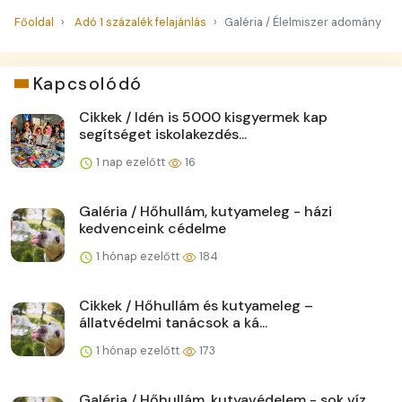
Főoldal
Adó 1 százalék felajánlás
Galéria / Élelmiszer adomány
Kapcsolódó
Cikkek / Idén is 5000 kisgyermek kap
segítséget iskolakezdés...
1 nap ezelőtt
16
Galéria / Hőhullám, kutyameleg - házi
kedvenceink cédelme
1 hónap ezelőtt
184
Cikkek / Hőhullám és kutyameleg –
állatvédelmi tanácsok a ká...
1 hónap ezelőtt
173
Galéria / Hőhullám, kutyavédelem - sok víz