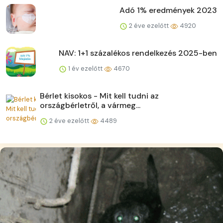
Adó 1% eredmények 2023
2 éve ezelőtt
4920
NAV: 1+1 százalékos rendelkezés 2025-ben
1 év ezelőtt
4670
Bérlet kisokos - Mit kell tudni az
országbérletről, a vármeg...
2 éve ezelőtt
4489