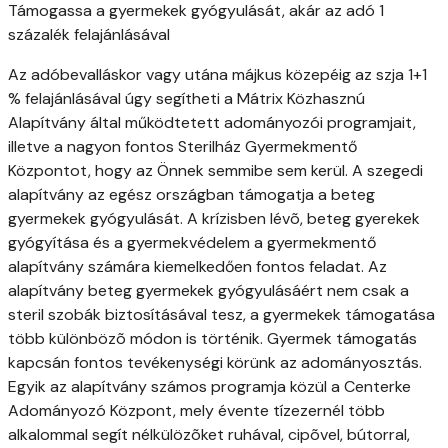
Támogassa a gyermekek gyógyulását, akár az adó 1
százalék felajánlásával
Az adóbevalláskor vagy utána májkus közepéig az szja 1+1
% felajánlásával úgy segítheti a Mátrix Közhasznú
Alapítvány által működtetett adományozói programjait,
illetve a nagyon fontos Sterilház Gyermekmentő
Központot, hogy az Önnek semmibe sem kerül. A szegedi
alapítvány az egész országban támogatja a beteg
gyermekek gyógyulását. A krízisben lévõ, beteg gyerekek
gyógyítása és a gyermekvédelem a gyermekmentő
alapítvány számára kiemelkedően fontos feladat. Az
alapítvány beteg gyermekek gyógyulásáért nem csak a
steril szobák biztosításával tesz, a gyermekek támogatása
több különbözõ módon is történik. Gyermek támogatás
kapcsán fontos tevékenységi körünk az adományosztás.
Egyik az alapítvány számos programja közül a Centerke
Adományozó Központ, mely évente tízezernél több
alkalommal segít nélkülözõket ruhával, cipõvel, bútorral,