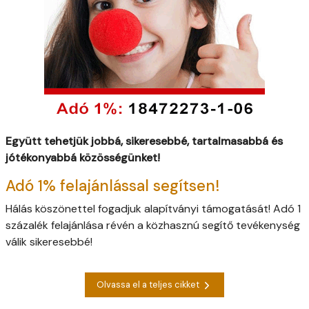
Együtt tehetjük jobbá, sikeresebbé, tartalmasabbá és
jótékonyabbá közösségünket!
Adó 1% felajánlással segítsen!
Hálás köszönettel fogadjuk alapítványi támogatását! Adó 1
százalék felajánlása révén a közhasznú segítő tevékenység
válik sikeresebbé!
Olvassa el a teljes cikket