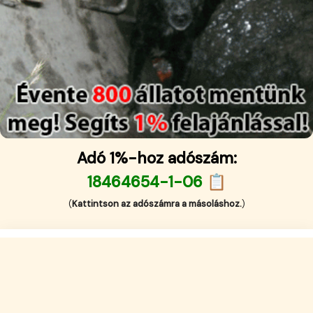
Adó 1%-hoz adószám:
18464654-1-06 📋
(
Kattintson az adószámra a másoláshoz.
)
English (US)
Impresszum
·
Kapcsolat
·
© Szja 1 + 1 % - adó 1 százalék 2026. Minden jog fenttartva