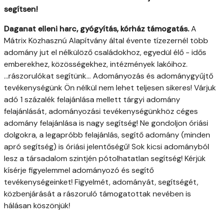
segítsen!
Daganat elleni harc, gyógyítás, kórház támogatás.
A
Mátrix Közhasznú Alapítvány által évente tízezernél több
adomány jut el nélkülöző családokhoz, egyedül élő - idős
emberekhez, közösségekhez, intézmények lakóihoz.
...rászorulókat segítünk... Adományozás és adománygyűjtő
tevékenységünk Ön nélkül nem lehet teljesen sikeres! Várjuk
adó 1 százalék felajánlása mellett tárgyi adomány
felajánlását, adományozási tevékenységünkhöz céges
adomány felajánlása is nagy segítség! Ne gondoljon óriási
dolgokra, a legapróbb felajánlás, segítő adomány (minden
apró segítség) is óriási jelentőségű! Sok kicsi adományból
lesz a társadalom szintjén pótolhatatlan segítség! Kérjük
kísérje figyelemmel adományozó és segítő
tevékenységeinket! Figyelmét, adományát, segítségét,
közbenjárását a rászoruló támogatottak nevében is
hálásan köszönjük!