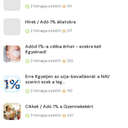
2 hónapja ezelőtt
191
Hírek / Adó 1% állatokra
2 hónapja ezelőtt
217
Adód 1%-a célba érhet - ezekre kell
figyelned!
2 hónapja ezelőtt
232
Erre figyeljen az szja-bevallásnál: a NAV
szerint ezek a leg...
2 hónapja ezelőtt
192
Cikkek / Adó 1% a Gyermekekért
3 hónapja ezelőtt
247