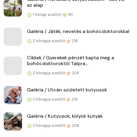
az alap
1 hónap ezelőtt
181
Galéria / Játék, nevetés a bohócdoktorokkal
2 hónapja ezelőtt
218
Cikkek / Gyerekek pénzét kapta meg a
bohócdoktoroktól Talpra...
2 hónapja ezelőtt
208
Galéria / Utcán született kutyusok
2 hónapja ezelőtt
218
Galéria / Kutyusok, kölyök kutyák
2 hónapja ezelőtt
208