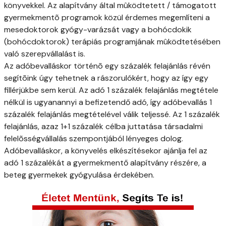
könyvekkel. Az alapítvány által mûködtetett / támogatott
gyermekmentõ programok közül érdemes megemlíteni a
mesedoktorok gyógy-varázsát vagy a bohócdokik
(bohócdoktorok) terápiás programjának mûködtetésében
való szerepvállalást is.
Az adóbevalláskor történõ egy százalék felajánlás révén
segítõink úgy tehetnek a rászorulókért, hogy az így egy
fillérjükbe sem kerül. Az adó 1 százalék felajánlás megtétele
nélkül is ugyanannyi a befizetendő adó, így adóbevallás 1
százalék felajánlás megtételével válik teljessé. Az 1 százalék
felajánlás, azaz 1+1 százalék célba juttatása társadalmi
felelõsségvállalás szempontjából lényeges dolog.
Adóbevalláskor, a könyvelés elkészítésekor ajánlja fel az
adó 1 százalékát a gyermekmentő alapítvány részére, a
beteg gyermekek gyógyulása érdekében.