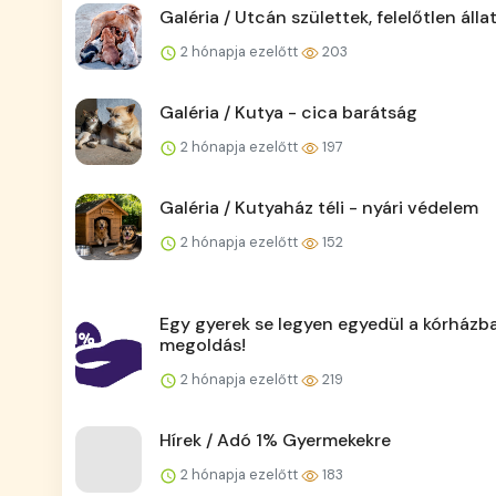
Galéria / Utcán születtek, felelőtlen álla
2 hónapja ezelőtt
203
Galéria / Kutya - cica barátság
2 hónapja ezelőtt
197
Galéria / Kutyaház téli - nyári védelem
2 hónapja ezelőtt
152
Egy gyerek se legyen egyedül a kórházban
megoldás!
2 hónapja ezelőtt
219
Hírek / Adó 1% Gyermekekre
2 hónapja ezelőtt
183