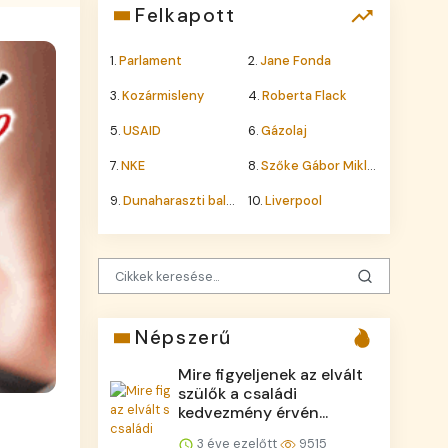
Felkapott
1.
Parlament
2.
Jane Fonda
3.
Kozármisleny
4.
Roberta Flack
5.
USAID
6.
Gázolaj
7.
NKE
8.
Szőke Gábor Miklós
9.
Dunaharaszti baleset
10.
Liverpool
Népszerű
Mire figyeljenek az elvált
szülők a családi
kedvezmény érvén...
3 éve ezelőtt
9515