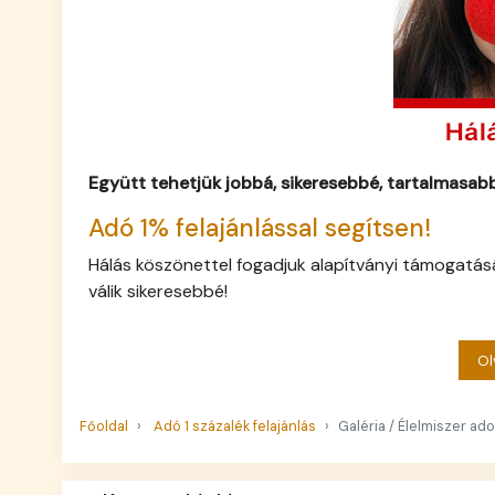
Együtt tehetjük jobbá, sikeresebbé, tartalmasa
Adó 1% felajánlással segítsen!
Hálás köszönettel fogadjuk alapítványi támogatásá
válik sikeresebbé!
Ol
Főoldal
Adó 1 százalék felajánlás
Galéria / Élelmiszer a