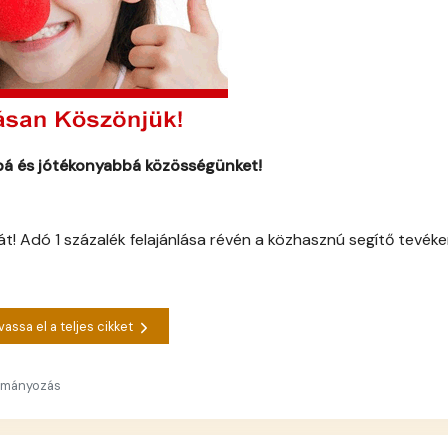
bbá és jótékonyabbá közösségünket!
t! Adó 1 százalék felajánlása révén a közhasznú segítő tevék
vassa el a teljes cikket
dományozás