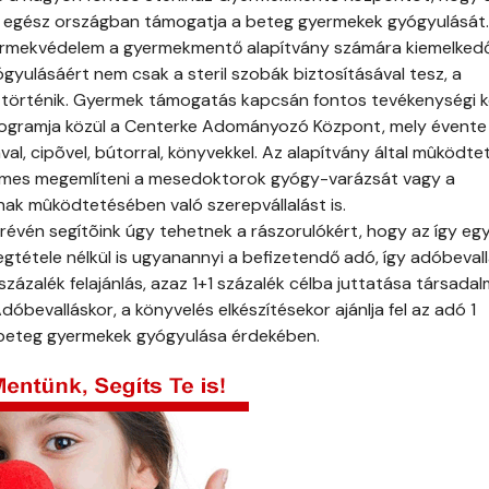
z egész országban támogatja a beteg gyermekek gyógyulását.
gyermekvédelem a gyermekmentő alapítvány számára kiemelked
gyulásáért nem csak a steril szobák biztosításával tesz, a
történik. Gyermek támogatás kapcsán fontos tevékenységi 
rogramja közül a Centerke Adományozó Központ, mely évente
al, cipõvel, bútorral, könyvekkel. Az alapítvány által mûködtet
es megemlíteni a mesedoktorok gyógy-varázsát vagy a
k mûködtetésében való szerepvállalást is.
 révén segítõink úgy tehetnek a rászorulókért, hogy az így eg
megtétele nélkül is ugyanannyi a befizetendő adó, így adóbevall
 százalék felajánlás, azaz 1+1 százalék célba juttatása társadal
óbevalláskor, a könyvelés elkészítésekor ajánlja fel az adó 1
 beteg gyermekek gyógyulása érdekében.