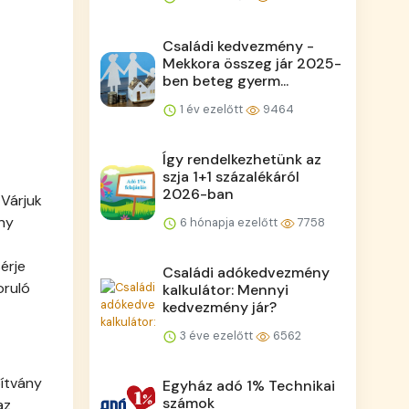
Családi kedvezmény -
Mekkora összeg jár 2025-
ben beteg gyerm...
1 év ezelőtt
9464
Így rendelkezhetünk az
szja 1+1 százalékáról
2026-ban
 Várjuk
ny
6 hónapja ezelőtt
7758
érje
Családi adókedvezmény
oruló
kalkulátor: Mennyi
kedvezmény jár?
3 éve ezelőtt
6562
pítvány
Egyház adó 1% Technikai
számok
az