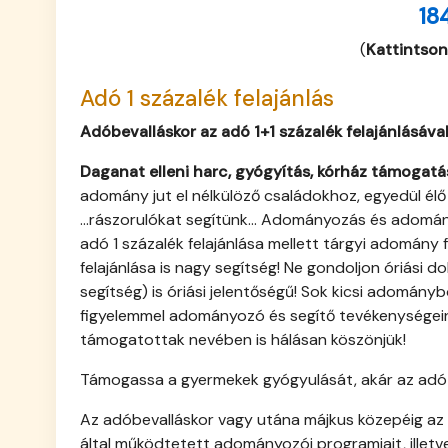
18
(
Kattintson
Adó 1 százalék felajánlás
Adóbevalláskor az adó 1+1 százalék felajánlásával
Daganat elleni harc, gyógyítás, kórház támogatá
adomány jut el nélkülöző családokhoz, egyedül él
...rászorulókat segítünk... Adományozás és adomán
adó 1 százalék felajánlása mellett tárgyi adomá
felajánlása is nagy segítség! Ne gondoljon óriási 
segítség) is óriási jelentőségű! Sok kicsi adományb
figyelemmel adományozó és segítő tevékenységeink
támogatottak nevében is hálásan köszönjük!
Támogassa a gyermekek gyógyulását, akár az adó 1
Az adóbevalláskor vagy utána májkus közepéig az s
által működtetett adományozói programjait, illet