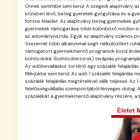
Önnek semmibe sem kerül. A szegedi alapítvány a
krízisben lévõ, beteg gyerekek gyógyítása és a 
fontos feladat. Az alapítvány beteg gyermekek gyó
gyermekek támogatása több különbözõ módon is 
az adományosztás. Egyik az alapítvány számos p
tízezernél több alkalommal segít nélkülözõket ruháv
támogatott gyermekmentõ programok közül érdem
bohócdokik (bohócdoktorok) terápiás programjána
Az adóbevalláskor történõ egy százalék felajánlás
fillérjükbe sem kerül. Az adó 1 százalék felajánlás 
százalék felajánlás megtételével válik teljessé. Az 1
felelõsségvállalás szempontjából lényeges dolog. Ad
százalékát a gyermekmentő alapítvány részére, a