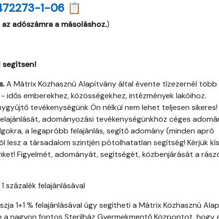
472273-1-06 📋
 az adószámra a másoláshoz.
)
 segítsen!
s.
A Mátrix Közhasznú Alapítvány által évente tízezernél több
ő - idős emberekhez, közösségekhez, intézmények lakóihoz.
ygyűjtő tevékenységünk Ön nélkül nem lehet teljesen sikeres!
ny felajánlását, adományozási tevékenységünkhöz céges adomá
dolgokra, a legapróbb felajánlás, segítő adomány (minden apró
ól lesz a társadalom szintjén pótolhatatlan segítség! Kérjük kís
et! Figyelmét, adományát, segítségét, közbenjárását a rász
 százalék felajánlásával
zja 1+1 % felajánlásával úgy segítheti a Mátrix Közhasznú Ala
ve a nagyon fontos Sterilház Gyermekmentő Központot, hogy 