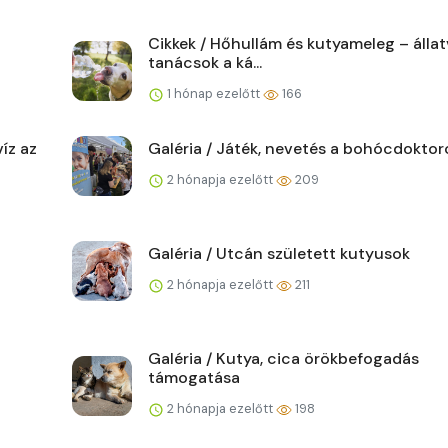
Cikkek / Hőhullám és kutyameleg – álla
tanácsok a ká...
1 hónap ezelőtt
166
íz az
Galéria / Játék, nevetés a bohócdoktor
2 hónapja ezelőtt
209
Galéria / Utcán született kutyusok
2 hónapja ezelőtt
211
Galéria / Kutya, cica örökbefogadás
támogatása
2 hónapja ezelőtt
198