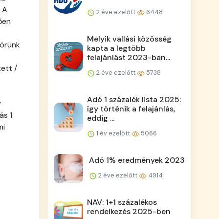
 A
2 éve ezelőtt
6448
ően
Melyik vallási közösség
körünk
kapta a legtöbb
felajánlást 2023-ban...
ett /
2 éve ezelőtt
5738
Adó 1 százalék lista 2025:
y
így történik a felajánlás,
ás 1
eddig ...
mi
1 év ezelőtt
5066
Adó 1% eredmények 2023
2 éve ezelőtt
4914
NAV: 1+1 százalékos
rendelkezés 2025-ben