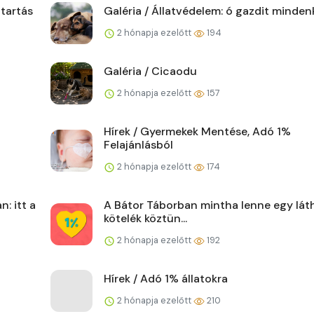
ttartás
Galéria / Állatvédelem: ó gazdit minden
2 hónapja ezelőtt
194
Galéria / Cicaodu
2 hónapja ezelőtt
157
Hírek / Gyermekek Mentése, Adó 1%
Felajánlásból
2 hónapja ezelőtt
174
: itt a
A Bátor Táborban mintha lenne egy lát
kötelék köztün...
2 hónapja ezelőtt
192
Hírek / Adó 1% állatokra
2 hónapja ezelőtt
210