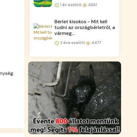
1 év ezelőtt
4661
Bérlet kisokos - Mit kell
tudni az országbérletről, a
vármeg...
2 éve ezelőtt
4477
enység