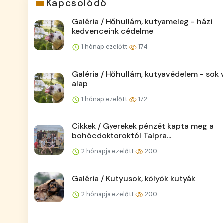
Kapcsolódó
Galéria / Hőhullám, kutyameleg - házi
kedvenceink cédelme
1 hónap ezelőtt
174
Galéria / Hőhullám, kutyavédelem - sok v
alap
1 hónap ezelőtt
172
Cikkek / Gyerekek pénzét kapta meg a
bohócdoktoroktól Talpra...
2 hónapja ezelőtt
200
Galéria / Kutyusok, kölyök kutyák
2 hónapja ezelőtt
200