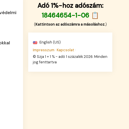
Adó 1%-hoz adószám:
tvédelmi
18464654-1-06 📋
(
Kattintson az adószámra a másoláshoz.
)
English (US)
okkal
Impresszum
·
Kapcsolat
·
© Szja 1 + 1 % - adó 1 százalék 2026. Minden
jog fenttartva