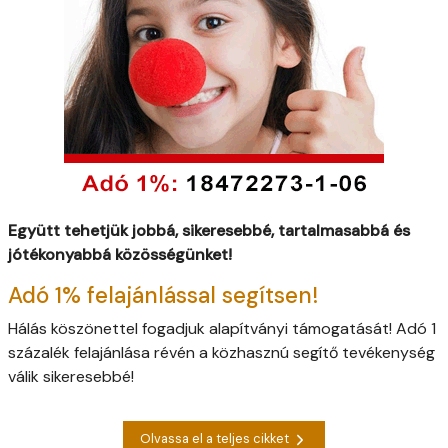
Együtt tehetjük jobbá, sikeresebbé, tartalmasabbá és
jótékonyabbá közösségünket!
Adó 1% felajánlással segítsen!
Hálás köszönettel fogadjuk alapítványi támogatását! Adó 1
százalék felajánlása révén a közhasznú segítő tevékenység
válik sikeresebbé!
Olvassa el a teljes cikket