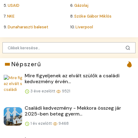
5.
USAID
6.
Gázolaj
7.
NKE
8.
Szőke Gábor Miklós
9.
Dunaharaszti baleset
10.
Liverpool
Népszerű
Mire figyeljenek az elvált szülők a családi
kedvezmény érvén...
3 éve ezelőtt
9521
Családi kedvezmény - Mekkora összeg jár
2025-ben beteg gyerm...
1 év ezelőtt
9468