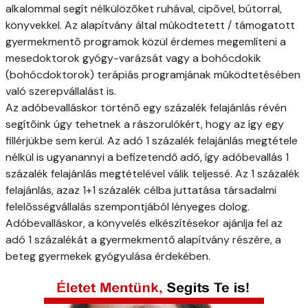
alkalommal segít nélkülözõket ruhával, cipõvel, bútorral,
könyvekkel. Az alapítvány által mûködtetett / támogatott
gyermekmentõ programok közül érdemes megemlíteni a
mesedoktorok gyógy-varázsát vagy a bohócdokik
(bohócdoktorok) terápiás programjának mûködtetésében
való szerepvállalást is.
Az adóbevalláskor történõ egy százalék felajánlás révén
segítõink úgy tehetnek a rászorulókért, hogy az így egy
fillérjükbe sem kerül. Az adó 1 százalék felajánlás megtétele
nélkül is ugyanannyi a befizetendő adó, így adóbevallás 1
százalék felajánlás megtételével válik teljessé. Az 1 százalék
felajánlás, azaz 1+1 százalék célba juttatása társadalmi
felelõsségvállalás szempontjából lényeges dolog.
Adóbevalláskor, a könyvelés elkészítésekor ajánlja fel az
adó 1 százalékát a gyermekmentő alapítvány részére, a
beteg gyermekek gyógyulása érdekében.