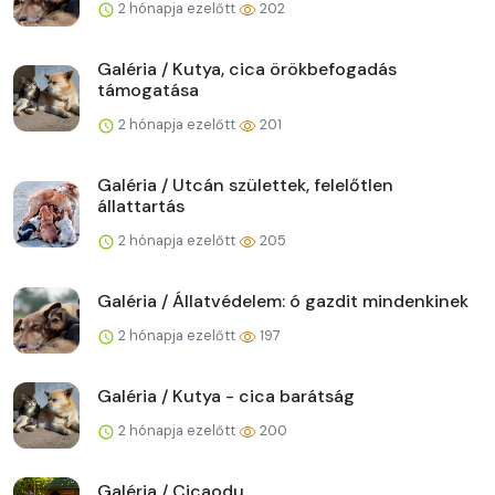
2 hónapja ezelőtt
202
Galéria / Kutya, cica örökbefogadás
támogatása
2 hónapja ezelőtt
201
Galéria / Utcán születtek, felelőtlen
állattartás
2 hónapja ezelőtt
205
Galéria / Állatvédelem: ó gazdit mindenkinek
2 hónapja ezelőtt
197
Galéria / Kutya - cica barátság
2 hónapja ezelőtt
200
Galéria / Cicaodu