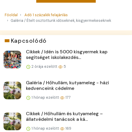
Főoldal
Adó 1 százalék felajánlás
Galéria / Ételt osztottunk időseknek, kisgyermekeseknek
Kapcsolódó
Cikkek / Idén is 5000 kisgyermek kap
segítséget iskolakezdés...
2 órája ezelőtt
5
Galéria / Hőhullám, kutyameleg - házi
kedvenceink cédelme
1 hónap ezelőtt
177
Cikkek / Hőhullám és kutyameleg –
állatvédelmi tanácsok a ká...
1 hónap ezelőtt
169