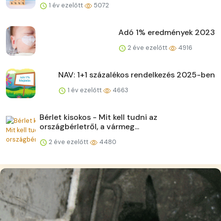
1 év ezelőtt
5072
Adó 1% eredmények 2023
2 éve ezelőtt
4916
NAV: 1+1 százalékos rendelkezés 2025-ben
1 év ezelőtt
4663
Bérlet kisokos - Mit kell tudni az
országbérletről, a vármeg...
2 éve ezelőtt
4480