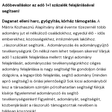
Adóbevalláskor az adó 1+1 százalék felajánlásával
segítsen!
Daganat elleni harc, gyógyítás, kórház támogatás.
A
Mátrix Közhasznú Alapítvány által évente tízezernél több
adomány jut el nélkülöző családokhoz, egyedül élő - idős
emberekhez, közösségekhez, intézmények lakóihoz.
...rászorulókat segítünk... Adományozás és adománygyűjtő
tevékenységünk Ön nélkül nem lehet teljesen sikeres! Várjuk
adó 1 százalék felajánlása mellett tárgyi adomány
felajánlását, adományozási tevékenységünkhöz céges
adomány felajánlása is nagy segítség! Ne gondoljon óriási
dolgokra, a legapróbb felajánlás, segítő adomány (minden
apró segítség) is óriási jelentőségű! Sok kicsi adományból
lesz a társadalom szintjén pótolhatatlan segítség! Kérjük
kísérje figyelemmel adományozó és segítő
tevékenységeinket! Figyelmét, adományát, segítségét,
közbenjárását a rászoruló támogatottak nevében is
hálásan köszönjük!