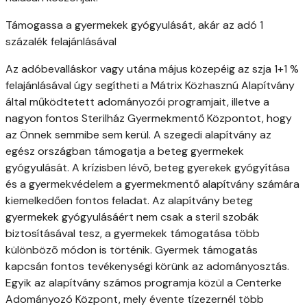
Támogassa a gyermekek gyógyulását, akár az adó 1
százalék felajánlásával
Az adóbevalláskor vagy utána május közepéig az szja 1+1 %
felajánlásával úgy segítheti a Mátrix Közhasznú Alapítvány
által működtetett adományozói programjait, illetve a
nagyon fontos Sterilház Gyermekmentő Központot, hogy
az Önnek semmibe sem kerül. A szegedi alapítvány az
egész országban támogatja a beteg gyermekek
gyógyulását. A krízisben lévõ, beteg gyerekek gyógyítása
és a gyermekvédelem a gyermekmentő alapítvány számára
kiemelkedően fontos feladat. Az alapítvány beteg
gyermekek gyógyulásáért nem csak a steril szobák
biztosításával tesz, a gyermekek támogatása több
különbözõ módon is történik. Gyermek támogatás
kapcsán fontos tevékenységi körünk az adományosztás.
Egyik az alapítvány számos programja közül a Centerke
Adományozó Központ, mely évente tízezernél több