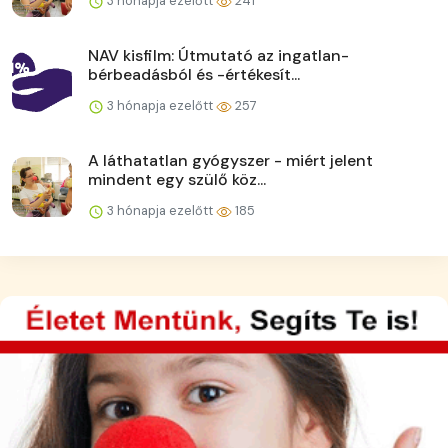
3 hónapja ezelőtt
241
NAV kisfilm: Útmutató az ingatlan-
bérbeadásból és -értékesít...
3 hónapja ezelőtt
257
A láthatatlan gyógyszer - miért jelent
mindent egy szülő köz...
3 hónapja ezelőtt
185