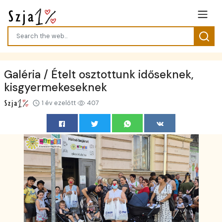
Galéria / Ételt osztottunk időseknek,
kisgyermekeseknek
1 év ezelőtt
407