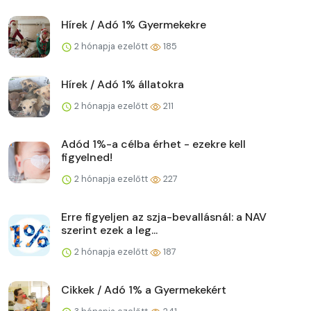
Hírek / Adó 1% Gyermekekre
2 hónapja ezelőtt
185
Hírek / Adó 1% állatokra
2 hónapja ezelőtt
211
Adód 1%-a célba érhet - ezekre kell
figyelned!
2 hónapja ezelőtt
227
Erre figyeljen az szja-bevallásnál: a NAV
szerint ezek a leg...
2 hónapja ezelőtt
187
Cikkek / Adó 1% a Gyermekekért