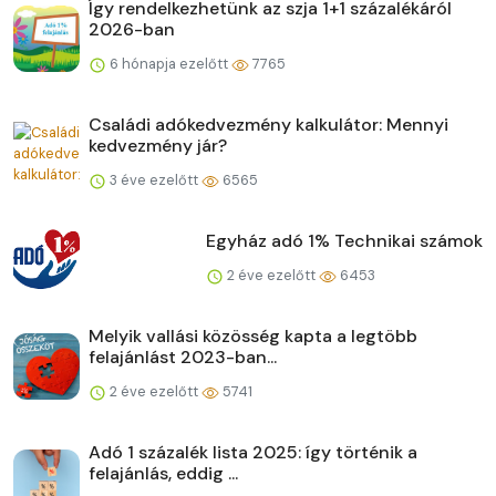
Így rendelkezhetünk az szja 1+1 százalékáról
2026-ban
6 hónapja ezelőtt
7765
Családi adókedvezmény kalkulátor: Mennyi
kedvezmény jár?
3 éve ezelőtt
6565
Egyház adó 1% Technikai számok
2 éve ezelőtt
6453
Melyik vallási közösség kapta a legtöbb
felajánlást 2023-ban...
2 éve ezelőtt
5741
Adó 1 százalék lista 2025: így történik a
felajánlás, eddig ...