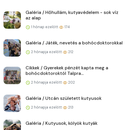
Galéria / Hőhullám, kutyavédelem - sok víz
az alap
1 hónap ezelőtt
174
Galéria / Játék, nevetés a bohócdoktorokkal
2 hónapja ezelőtt
212
Cikkek / Gyerekek pénzét kapta meg a
bohócdoktoroktól Talpra...
2 hónapja ezelőtt
202
Galéria / Utcán született kutyusok
2 hónapja ezelőtt
213
Galéria / Kutyusok, kölyök kutyák