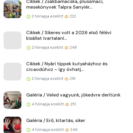
Cikkek / Zsákbamacska, plüssmaci,
mesekönyvek Talpra Sanyiér...
2 hónapja ezelőtt
222
Cikkek / Sikeres volt a 2026 első félévi
kisállat ivartalaní...
2 hónapja ezelőtt
248
Cikkek / Nyári tippek kutyaházhoz és
cicaodúhoz – így óvhatj...
2 hónapja ezelőtt
218
Galéria / Veled vagyunk, jókedvre derítünk
4 hónapja ezelőtt
251
Galéria / Erő, kitartás, siker
4 hónapja ezelőtt
246