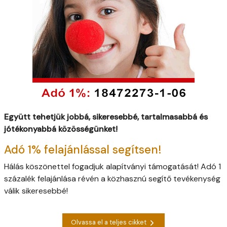
Együtt tehetjük jobbá, sikeresebbé, tartalmasabbá és
jótékonyabbá közösségünket!
Adó 1% felajánlással segítsen!
Hálás köszönettel fogadjuk alapítványi támogatását! Adó 1
százalék felajánlása révén a közhasznú segítő tevékenység
válik sikeresebbé!
Olvassa el a teljes cikket