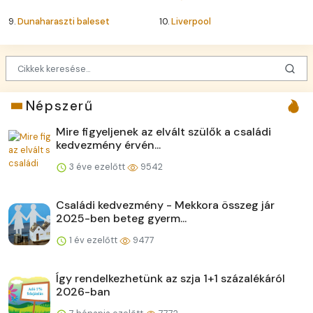
9.
Dunaharaszti baleset
10.
Liverpool
Népszerű
Mire figyeljenek az elvált szülők a családi
kedvezmény érvén...
3 éve ezelőtt
9542
Családi kedvezmény - Mekkora összeg jár
2025-ben beteg gyerm...
1 év ezelőtt
9477
Így rendelkezhetünk az szja 1+1 százalékáról
2026-ban