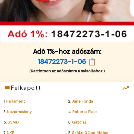
Adó 1%-hoz adószám:
18472273-1-06 📋
(
Kattintson az adószámra a másoláshoz.
)
Felkapott
1.
Parlament
2.
Jane Fonda
3.
Kozármisleny
4.
Roberta Flack
5.
USAID
6.
Gázolaj
7.
NKE
8.
Szőke Gábor Miklós