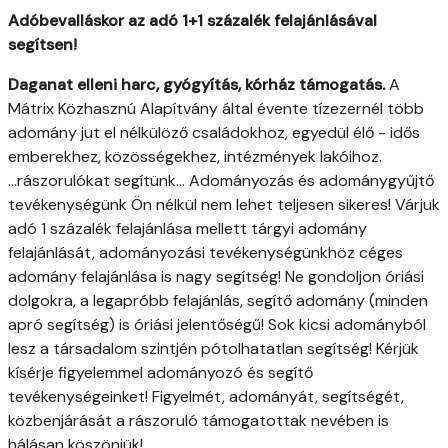
Adóbevalláskor az adó 1+1 százalék felajánlásával
segítsen!
Daganat elleni harc, gyógyítás, kórház támogatás.
A
Mátrix Közhasznú Alapítvány által évente tízezernél több
adomány jut el nélkülöző családokhoz, egyedül élő - idős
emberekhez, közösségekhez, intézmények lakóihoz.
...rászorulókat segítünk... Adományozás és adománygyűjtő
tevékenységünk Ön nélkül nem lehet teljesen sikeres! Várjuk
adó 1 százalék felajánlása mellett tárgyi adomány
felajánlását, adományozási tevékenységünkhöz céges
adomány felajánlása is nagy segítség! Ne gondoljon óriási
dolgokra, a legapróbb felajánlás, segítő adomány (minden
apró segítség) is óriási jelentőségű! Sok kicsi adományból
lesz a társadalom szintjén pótolhatatlan segítség! Kérjük
kísérje figyelemmel adományozó és segítő
tevékenységeinket! Figyelmét, adományát, segítségét,
közbenjárását a rászoruló támogatottak nevében is
hálásan köszönjük!