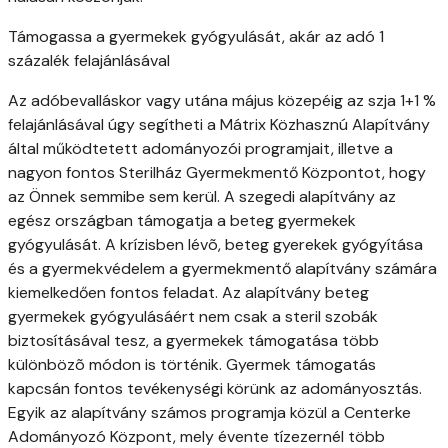
Támogassa a gyermekek gyógyulását, akár az adó 1
százalék felajánlásával
Az adóbevalláskor vagy utána május közepéig az szja 1+1 %
felajánlásával úgy segítheti a Mátrix Közhasznú Alapítvány
által működtetett adományozói programjait, illetve a
nagyon fontos Sterilház Gyermekmentő Központot, hogy
az Önnek semmibe sem kerül. A szegedi alapítvány az
egész országban támogatja a beteg gyermekek
gyógyulását. A krízisben lévõ, beteg gyerekek gyógyítása
és a gyermekvédelem a gyermekmentő alapítvány számára
kiemelkedően fontos feladat. Az alapítvány beteg
gyermekek gyógyulásáért nem csak a steril szobák
biztosításával tesz, a gyermekek támogatása több
különbözõ módon is történik. Gyermek támogatás
kapcsán fontos tevékenységi körünk az adományosztás.
Egyik az alapítvány számos programja közül a Centerke
Adományozó Központ, mely évente tízezernél több