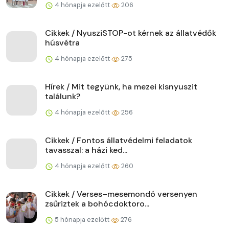
4 hónapja ezelőtt
206
Cikkek / NyusziSTOP-ot kérnek az állatvédők
húsvétra
4 hónapja ezelőtt
275
Hírek / Mit tegyünk, ha mezei kisnyuszit
találunk?
4 hónapja ezelőtt
256
Cikkek / Fontos állatvédelmi feladatok
tavasszal: a házi ked...
4 hónapja ezelőtt
260
Cikkek / Verses–mesemondó versenyen
zsűriztek a bohócdoktoro...
5 hónapja ezelőtt
276