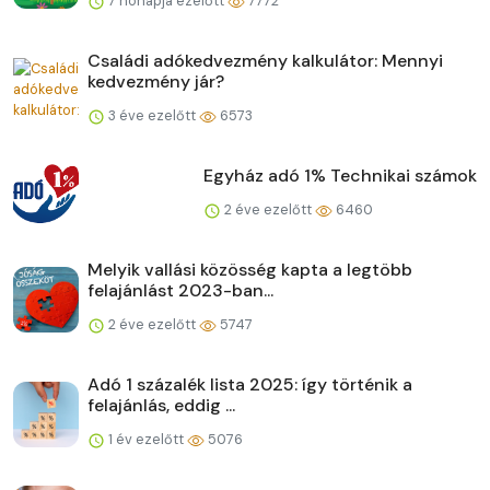
7 hónapja ezelőtt
7772
Családi adókedvezmény kalkulátor: Mennyi
kedvezmény jár?
3 éve ezelőtt
6573
Egyház adó 1% Technikai számok
2 éve ezelőtt
6460
Melyik vallási közösség kapta a legtöbb
felajánlást 2023-ban...
2 éve ezelőtt
5747
Adó 1 százalék lista 2025: így történik a
felajánlás, eddig ...
1 év ezelőtt
5076