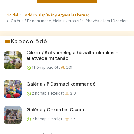
Főoldal
Adó 1% alapítvány, egyesület kereső
Galéria / Ez nem mese, élelmiszerosztás: éhezés elleni küzdelem
Kapcsolódó
Cikkek / Kutyameleg a háziállatoknak is –
állatvédelmi tanác...
1 hónap ezelőtt
201
Galéria / Plüssmaci kommandó
2 hónapja ezelőtt
219
Galéria / Önkéntes Csapat
2 hónapja ezelőtt
213