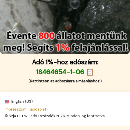
Adó 1%-hoz adószám:
18464654-1-06 📋
(
Kattintson az adószámra a másoláshoz.
)
English (US)
Impresszum
·
Kapcsolat
·
© Szja 1 + 1 % - adó 1 százalék 2026. Minden jog fenttartva