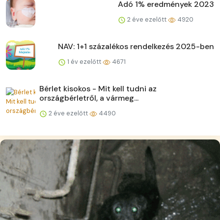
Adó 1% eredmények 2023
2 éve ezelőtt
4920
NAV: 1+1 százalékos rendelkezés 2025-ben
1 év ezelőtt
4671
Bérlet kisokos - Mit kell tudni az
országbérletről, a vármeg...
2 éve ezelőtt
4490