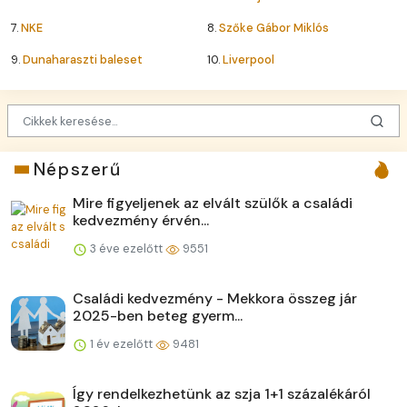
7.
NKE
8.
Szőke Gábor Miklós
9.
Dunaharaszti baleset
10.
Liverpool
Népszerű
Mire figyeljenek az elvált szülők a családi
kedvezmény érvén...
3 éve ezelőtt
9551
Családi kedvezmény - Mekkora összeg jár
2025-ben beteg gyerm...
1 év ezelőtt
9481
Így rendelkezhetünk az szja 1+1 százalékáról