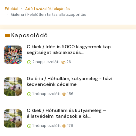
Főoldal
Adó 1 százalék felajánlás
Galéria / Felelőtlen tartás, állatszaporítás
Kapcsolódó
Cikkek / Idén is 5000 kisgyermek kap
segítséget iskolakezdés...
2 napja ezelőtt
26
Galéria / Hőhullám, kutyameleg - házi
kedvenceink cédelme
1 hónap ezelőtt
186
Cikkek / Hőhullám és kutyameleg –
állatvédelmi tanácsok a ká...
1 hónap ezelőtt
178