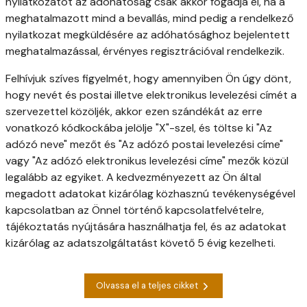
nyilatkozatot az adóhatóság csak akkor fogadja el, ha a
meghatalmazott mind a bevallás, mind pedig a rendelkező
nyilatkozat megküldésére az adóhatósághoz bejelentett
meghatalmazással, érvényes regisztrációval rendelkezik.
Felhívjuk szíves figyelmét, hogy amennyiben Ön úgy dönt,
hogy nevét és postai illetve elektronikus levelezési címét a
szervezettel közöljék, akkor ezen szándékát az erre
vonatkozó kódkockába jelölje "X"-szel, és töltse ki "Az
adózó neve" mezőt és "Az adózó postai levelezési címe"
vagy "Az adózó elektronikus levelezési címe" mezők közül
legalább az egyiket. A kedvezményezett az Ön által
megadott adatokat kizárólag közhasznú tevékenységével
kapcsolatban az Önnel történő kapcsolatfelvételre,
tájékoztatás nyújtására használhatja fel, és az adatokat
kizárólag az adatszolgáltatást követő 5 évig kezelheti.
Olvassa el a teljes cikket