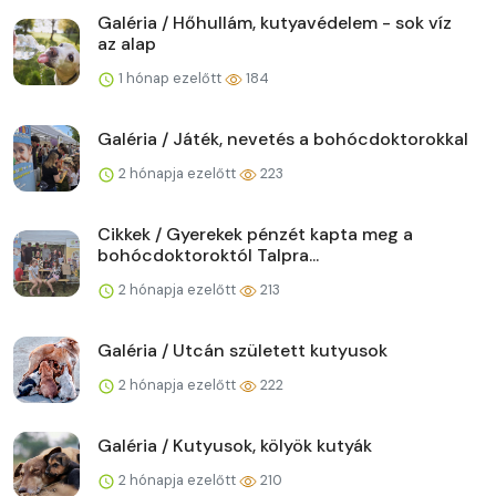
Galéria / Hőhullám, kutyavédelem - sok víz
az alap
1 hónap ezelőtt
184
Galéria / Játék, nevetés a bohócdoktorokkal
2 hónapja ezelőtt
223
Cikkek / Gyerekek pénzét kapta meg a
bohócdoktoroktól Talpra...
2 hónapja ezelőtt
213
Galéria / Utcán született kutyusok
2 hónapja ezelőtt
222
Galéria / Kutyusok, kölyök kutyák
2 hónapja ezelőtt
210