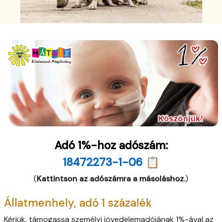
Adó 1%-hoz adószám:
18472273-1-06 📋
(
Kattintson az adószámra a másoláshoz.
)
Állatmenhely, adó 1 százalék
Kérjük, támogassa személyi jövedelemadójának 1%-ával az