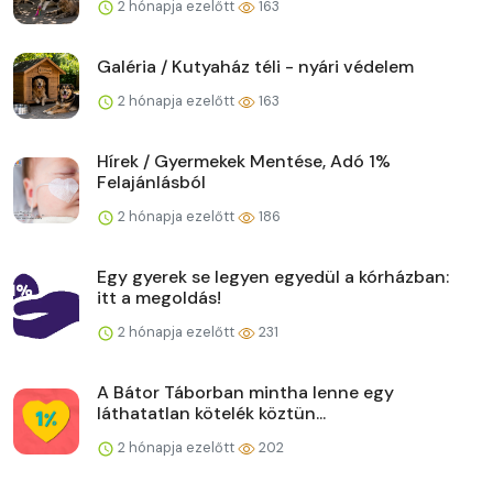
2 hónapja ezelőtt
163
Galéria / Kutyaház téli - nyári védelem
2 hónapja ezelőtt
163
Hírek / Gyermekek Mentése, Adó 1%
Felajánlásból
2 hónapja ezelőtt
186
Egy gyerek se legyen egyedül a kórházban:
itt a megoldás!
2 hónapja ezelőtt
231
A Bátor Táborban mintha lenne egy
láthatatlan kötelék köztün...
2 hónapja ezelőtt
202