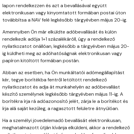
lapon rendelkezzen és azt a bevallásával együtt
elektronikusan vagy kinyomtatott formában postai úton
továbbítsa a NAV felé legkésőbb tárgyévben május 20-ig.
Amennyiben Ön már elküldte adóbevallását és külön
rendelkezik adója 1+1 százalékáróll, úgy a rendelkező
nyilatkozatot önállóan, legkésőbb a tárgyévben május 20-
ig küldheti meg az adóhatóságnak elektronikusan vagy
papíron kitöltött formában postán.
Abban az esetben, ha Ön munkáltatói adómegállapítást
kér, tegye borítékba fentről letöltött rendelkező
nyilatkozatot és adja át munkahelyén az adóbevallást
készítő személynek legkésőbb tárgyévben május 11-ig. A
borítékra írja rá adóazonosító jelét, zárja le a borítékot és
írja alá saját kezűleg, a ragasztott felületre átnyúlóan.
Ha a személyi jövedelemadó bevallását elektronikusan,
meghatalmazott útján kívánja elküldeni, akkor a rendelkező