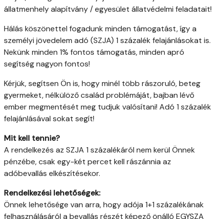
állatmenhely alapítvány / egyesület állatvédelmi feladatait!
Hálás köszönettel fogadunk minden támogatást, így a
személyi jövedelem adó (SZJA) 1 százalék felajánlásokat is.
Nekünk minden 1% fontos támogatás, minden apró
segítség nagyon fontos!
Kérjük, segítsen Ön is, hogy minél több rászoruló, beteg
gyermeket, nélkülöző család problémáját, bajban lévő
ember megmentését meg tudjuk valósítani! Adó 1 százalék
felajánlásával sokat segít!
Mit kell tennie?
A rendelkezés az SZJA 1 százalékáról nem kerül Önnek
pénzébe, csak egy-két percet kell rászánnia az
adóbevallás elkészítésekor.
Rendelkezési lehetőségek:
Önnek lehetősége van arra, hogy adója 1+1 százalékának
felhasználásáról a bevallás részét képező önálló EGYSZA