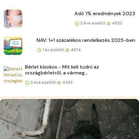
Adó 1% eredmények 2023
2 éve ezelőtt
4920
NAV: 1+1 százalékos rendelkezés 2025-ben
1 év ezelőtt
4674
Bérlet kisokos - Mit kell tudni az
országbérletről, a vármeg...
2 éve ezelőtt
4493