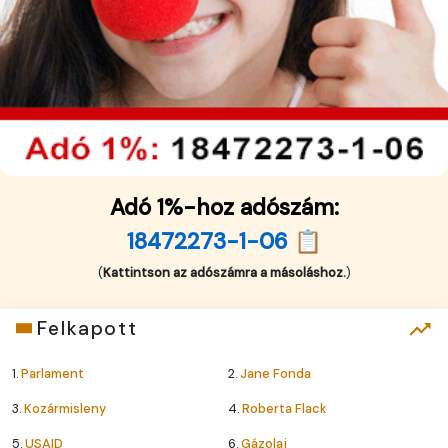
Adó 1%-hoz adószám:
18472273-1-06 📋
(
Kattintson az adószámra a másoláshoz.
)
Felkapott
1.
Parlament
2.
Jane Fonda
3.
Kozármisleny
4.
Roberta Flack
5.
USAID
6.
Gázolaj