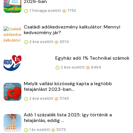
2026-ban
7 hónapja ezelőtt
7783
Családi adókedvezmény kalkulátor: Mennyi
kedvezmény jár?
3 éve ezelőtt
6574
Egyház adó 1% Technikai számok
2 éve ezelőtt
6464
Melyik vallási közösség kapta a legtöbb
felajánlást 2023-ban...
2 éve ezelőtt
5749
Adó 1 százalék lista 2025: így történik a
felajánlás, eddig ...
1 év ezelőtt
5079