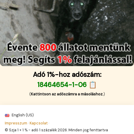
Adó 1%-hoz adószám:
18464654-1-06 📋
(
Kattintson az adószámra a másoláshoz.
)
English (US)
Impresszum
·
Kapcsolat
·
© Szja 1 + 1 % - adó 1 százalék 2026. Minden jog fenttartva