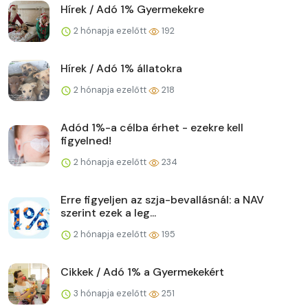
Hírek / Adó 1% Gyermekekre
2 hónapja ezelőtt
192
Hírek / Adó 1% állatokra
2 hónapja ezelőtt
218
Adód 1%-a célba érhet - ezekre kell
figyelned!
2 hónapja ezelőtt
234
Erre figyeljen az szja-bevallásnál: a NAV
szerint ezek a leg...
2 hónapja ezelőtt
195
Cikkek / Adó 1% a Gyermekekért
3 hónapja ezelőtt
251