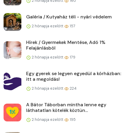
2 hónapja ezelőtt
160
Galéria / Kutyaház téli - nyári védelem
2 hónapja ezelőtt
157
Hírek / Gyermekek Mentése, Adó 1%
Felajánlásból
2 hónapja ezelőtt
179
Egy gyerek se legyen egyedül a kórházban:
itt a megoldás!
2 hónapja ezelőtt
224
A Bátor Táborban mintha lenne egy
láthatatlan kötelék köztün...
2 hónapja ezelőtt
195