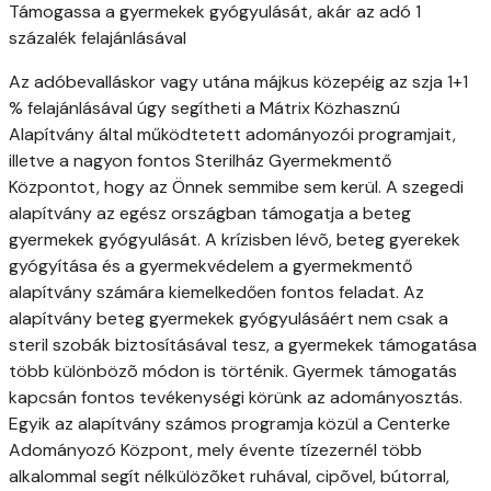
Támogassa a gyermekek gyógyulását, akár az adó 1
százalék felajánlásával
Az adóbevalláskor vagy utána májkus közepéig az szja 1+1
% felajánlásával úgy segítheti a Mátrix Közhasznú
Alapítvány által működtetett adományozói programjait,
illetve a nagyon fontos Sterilház Gyermekmentő
Központot, hogy az Önnek semmibe sem kerül. A szegedi
alapítvány az egész országban támogatja a beteg
gyermekek gyógyulását. A krízisben lévõ, beteg gyerekek
gyógyítása és a gyermekvédelem a gyermekmentő
alapítvány számára kiemelkedően fontos feladat. Az
alapítvány beteg gyermekek gyógyulásáért nem csak a
steril szobák biztosításával tesz, a gyermekek támogatása
több különbözõ módon is történik. Gyermek támogatás
kapcsán fontos tevékenységi körünk az adományosztás.
Egyik az alapítvány számos programja közül a Centerke
Adományozó Központ, mely évente tízezernél több
alkalommal segít nélkülözõket ruhával, cipõvel, bútorral,