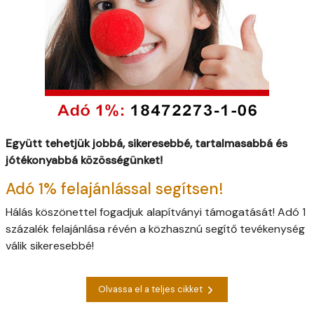
Együtt tehetjük jobbá, sikeresebbé, tartalmasabbá és
jótékonyabbá közösségünket!
Adó 1% felajánlással segítsen!
Hálás köszönettel fogadjuk alapítványi támogatását! Adó 1
százalék felajánlása révén a közhasznú segítő tevékenység
válik sikeresebbé!
Olvassa el a teljes cikket