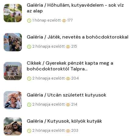
Galéria / Hőhullám, kutyavédelem - sok víz
az alap
1 hónap ezelőtt
177
Galéria / Játék, nevetés a bohócdoktorokkal
2 hónapja ezelőtt
215
Cikkek / Gyerekek pénzét kapta meg a
bohócdoktoroktól Talpra...
2 hónapja ezelőtt
204
Galéria / Utcán született kutyusok
2 hónapja ezelőtt
214
Galéria / Kutyusok, kölyök kutyák
2 hónapja ezelőtt
203