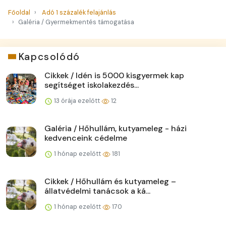
Főoldal
Adó 1 százalék felajánlás
Galéria / Gyermekmentés támogatása
Kapcsolódó
Cikkek / Idén is 5000 kisgyermek kap
segítséget iskolakezdés...
13 órája ezelőtt
12
Galéria / Hőhullám, kutyameleg - házi
kedvenceink cédelme
1 hónap ezelőtt
181
Cikkek / Hőhullám és kutyameleg –
állatvédelmi tanácsok a ká...
1 hónap ezelőtt
170