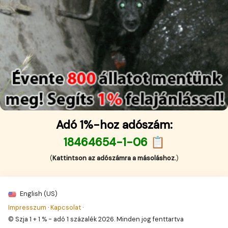
Adó 1%-hoz adószám:
18464654-1-06 📋
(
Kattintson az adószámra a másoláshoz.
)
English (US)
Impresszum
·
Kapcsolat
·
© Szja 1 + 1 % - adó 1 százalék 2026. Minden jog fenttartva