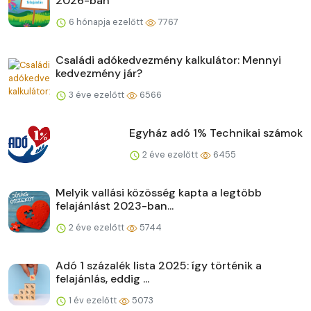
2026-ban
6 hónapja ezelőtt
7767
Családi adókedvezmény kalkulátor: Mennyi
kedvezmény jár?
3 éve ezelőtt
6566
Egyház adó 1% Technikai számok
2 éve ezelőtt
6455
Melyik vallási közösség kapta a legtöbb
felajánlást 2023-ban...
2 éve ezelőtt
5744
Adó 1 százalék lista 2025: így történik a
felajánlás, eddig ...
1 év ezelőtt
5073