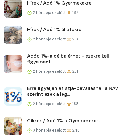
Hírek / Adó 1% Gyermekekre
2 hónapja ezelőtt
187
Hírek / Adó 1% állatokra
2 hónapja ezelőtt
213
Adód 1%-a célba érhet - ezekre kell
figyelned!
2 hónapja ezelőtt
231
Erre figyeljen az szja-bevallásnál: a NAV
szerint ezek a leg...
2 hónapja ezelőtt
188
Cikkek / Adó 1% a Gyermekekért
3 hónapja ezelőtt
243