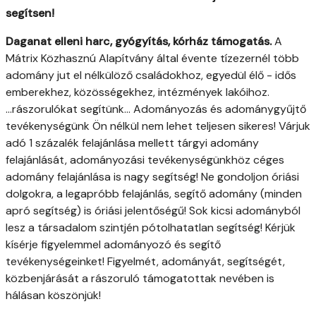
segítsen!
Daganat elleni harc, gyógyítás, kórház támogatás.
A
Mátrix Közhasznú Alapítvány által évente tízezernél több
adomány jut el nélkülöző családokhoz, egyedül élő - idős
emberekhez, közösségekhez, intézmények lakóihoz.
...rászorulókat segítünk... Adományozás és adománygyűjtő
tevékenységünk Ön nélkül nem lehet teljesen sikeres! Várjuk
adó 1 százalék felajánlása mellett tárgyi adomány
felajánlását, adományozási tevékenységünkhöz céges
adomány felajánlása is nagy segítség! Ne gondoljon óriási
dolgokra, a legapróbb felajánlás, segítő adomány (minden
apró segítség) is óriási jelentőségű! Sok kicsi adományból
lesz a társadalom szintjén pótolhatatlan segítség! Kérjük
kísérje figyelemmel adományozó és segítő
tevékenységeinket! Figyelmét, adományát, segítségét,
közbenjárását a rászoruló támogatottak nevében is
hálásan köszönjük!