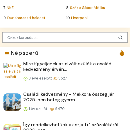
7.
NKE
8.
Szőke Gábor Miklós
9.
Dunaharaszti baleset
10.
Liverpool
Népszerű
Mire figyeljenek az elvált szülők a családi
kedvezmény érvén...
3 éve ezelőtt
9527
Családi kedvezmény - Mekkora összeg jár
2025-ben beteg gyerm...
1 év ezelőtt
9470
Így rendelkezhetünk az szja 1+1 százalékáról