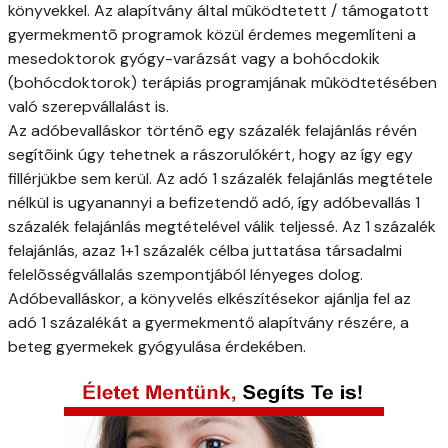
könyvekkel. Az alapítvány által mûködtetett / támogatott
gyermekmentõ programok közül érdemes megemlíteni a
mesedoktorok gyógy-varázsát vagy a bohócdokik
(bohócdoktorok) terápiás programjának mûködtetésében
való szerepvállalást is.
Az adóbevalláskor történõ egy százalék felajánlás révén
segítõink úgy tehetnek a rászorulókért, hogy az így egy
fillérjükbe sem kerül. Az adó 1 százalék felajánlás megtétele
nélkül is ugyanannyi a befizetendő adó, így adóbevallás 1
százalék felajánlás megtételével válik teljessé. Az 1 százalék
felajánlás, azaz 1+1 százalék célba juttatása társadalmi
felelõsségvállalás szempontjából lényeges dolog.
Adóbevalláskor, a könyvelés elkészítésekor ajánlja fel az
adó 1 százalékát a gyermekmentő alapítvány részére, a
beteg gyermekek gyógyulása érdekében.