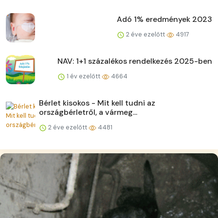
Adó 1% eredmények 2023
2 éve ezelőtt
4917
NAV: 1+1 százalékos rendelkezés 2025-ben
1 év ezelőtt
4664
Bérlet kisokos - Mit kell tudni az
országbérletről, a vármeg...
2 éve ezelőtt
4481