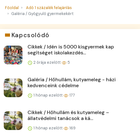
Főoldal
Adó 1 százalék felajánlás
Galéria / Gyógyuló gyermekekért
Kapcsolódó
Cikkek / Idén is 5000 kisgyermek kap
segítséget iskolakezdés...
2 órája ezelőtt
5
Galéria / Hőhullám, kutyameleg - házi
kedvenceink cédelme
1 hónap ezelőtt
177
Cikkek / Hőhullám és kutyameleg –
állatvédelmi tanácsok a ká...
1 hónap ezelőtt
169