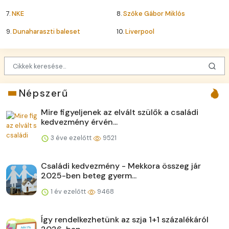
7.
NKE
8.
Szőke Gábor Miklós
9.
Dunaharaszti baleset
10.
Liverpool
Népszerű
Mire figyeljenek az elvált szülők a családi
kedvezmény érvén...
3 éve ezelőtt
9521
Családi kedvezmény - Mekkora összeg jár
2025-ben beteg gyerm...
1 év ezelőtt
9468
Így rendelkezhetünk az szja 1+1 százalékáról