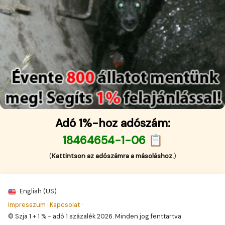
Adó 1%-hoz adószám:
18464654-1-06 📋
(
Kattintson az adószámra a másoláshoz.
)
English (US)
Impresszum
·
Kapcsolat
·
© Szja 1 + 1 % - adó 1 százalék 2026. Minden jog fenttartva