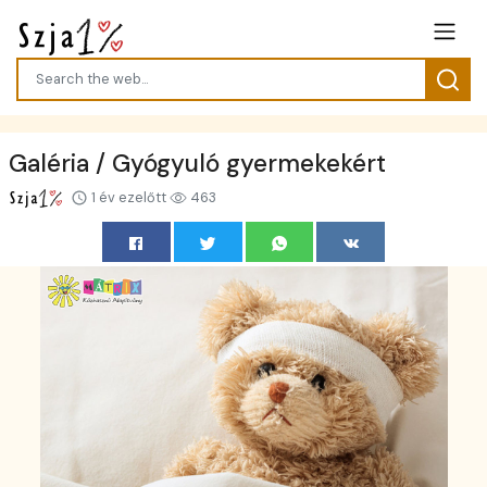
Galéria / Gyógyuló gyermekekért
1 év ezelőtt
463