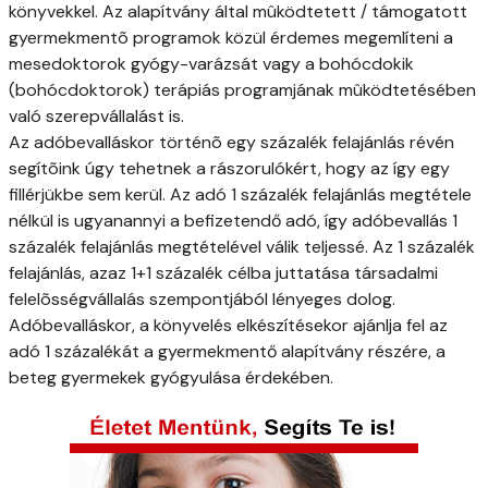
könyvekkel. Az alapítvány által mûködtetett / támogatott
gyermekmentõ programok közül érdemes megemlíteni a
mesedoktorok gyógy-varázsát vagy a bohócdokik
(bohócdoktorok) terápiás programjának mûködtetésében
való szerepvállalást is.
Az adóbevalláskor történõ egy százalék felajánlás révén
segítõink úgy tehetnek a rászorulókért, hogy az így egy
fillérjükbe sem kerül. Az adó 1 százalék felajánlás megtétele
nélkül is ugyanannyi a befizetendő adó, így adóbevallás 1
százalék felajánlás megtételével válik teljessé. Az 1 százalék
felajánlás, azaz 1+1 százalék célba juttatása társadalmi
felelõsségvállalás szempontjából lényeges dolog.
Adóbevalláskor, a könyvelés elkészítésekor ajánlja fel az
adó 1 százalékát a gyermekmentő alapítvány részére, a
beteg gyermekek gyógyulása érdekében.