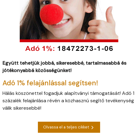
Együtt tehetjük jobbá, sikeresebbé, tartalmasabbá és
jótékonyabbá közösségünket!
Adó 1% felajánlással segítsen!
Hálás köszönettel fogadjuk alapítványi támogatását! Adó 1
százalék felajánlása révén a közhasznú segítő tevékenység
válik sikeresebbé!
Olvassa el a teljes cikket