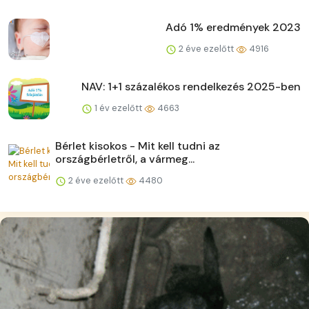
Adó 1% eredmények 2023
2 éve ezelőtt
4916
NAV: 1+1 százalékos rendelkezés 2025-ben
1 év ezelőtt
4663
Bérlet kisokos - Mit kell tudni az
országbérletről, a vármeg...
2 éve ezelőtt
4480