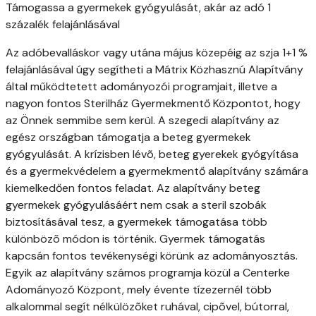
Támogassa a gyermekek gyógyulását, akár az adó 1
százalék felajánlásával
Az adóbevalláskor vagy utána május közepéig az szja 1+1 %
felajánlásával úgy segítheti a Mátrix Közhasznú Alapítvány
által működtetett adományozói programjait, illetve a
nagyon fontos Sterilház Gyermekmentő Központot, hogy
az Önnek semmibe sem kerül. A szegedi alapítvány az
egész országban támogatja a beteg gyermekek
gyógyulását. A krízisben lévõ, beteg gyerekek gyógyítása
és a gyermekvédelem a gyermekmentő alapítvány számára
kiemelkedően fontos feladat. Az alapítvány beteg
gyermekek gyógyulásáért nem csak a steril szobák
biztosításával tesz, a gyermekek támogatása több
különbözõ módon is történik. Gyermek támogatás
kapcsán fontos tevékenységi körünk az adományosztás.
Egyik az alapítvány számos programja közül a Centerke
Adományozó Központ, mely évente tízezernél több
alkalommal segít nélkülözõket ruhával, cipõvel, bútorral,