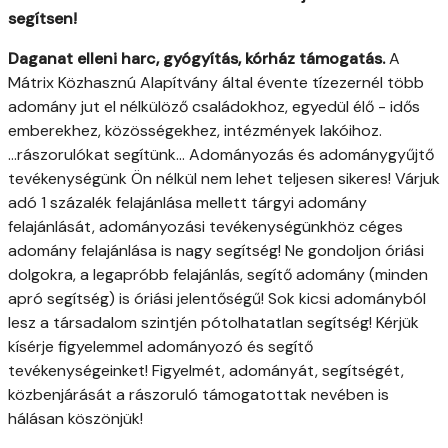
segítsen!
Daganat elleni harc, gyógyítás, kórház támogatás.
A
Mátrix Közhasznú Alapítvány által évente tízezernél több
adomány jut el nélkülöző családokhoz, egyedül élő - idős
emberekhez, közösségekhez, intézmények lakóihoz.
...rászorulókat segítünk... Adományozás és adománygyűjtő
tevékenységünk Ön nélkül nem lehet teljesen sikeres! Várjuk
adó 1 százalék felajánlása mellett tárgyi adomány
felajánlását, adományozási tevékenységünkhöz céges
adomány felajánlása is nagy segítség! Ne gondoljon óriási
dolgokra, a legapróbb felajánlás, segítő adomány (minden
apró segítség) is óriási jelentőségű! Sok kicsi adományból
lesz a társadalom szintjén pótolhatatlan segítség! Kérjük
kísérje figyelemmel adományozó és segítő
tevékenységeinket! Figyelmét, adományát, segítségét,
közbenjárását a rászoruló támogatottak nevében is
hálásan köszönjük!