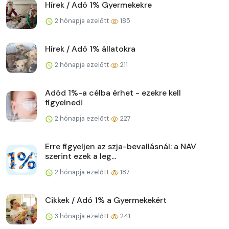
Hírek / Adó 1% Gyermekekre
2 hónapja ezelőtt
185
Hírek / Adó 1% állatokra
2 hónapja ezelőtt
211
Adód 1%-a célba érhet - ezekre kell
figyelned!
2 hónapja ezelőtt
227
Erre figyeljen az szja-bevallásnál: a NAV
szerint ezek a leg...
2 hónapja ezelőtt
187
Cikkek / Adó 1% a Gyermekekért
3 hónapja ezelőtt
241