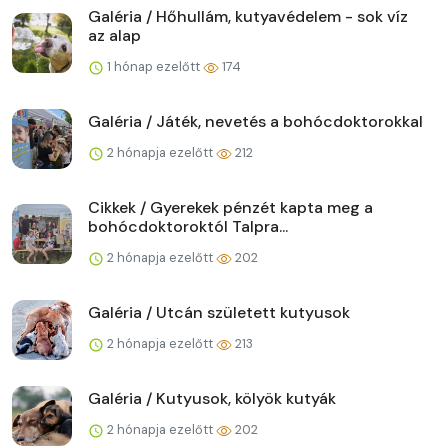
Galéria / Hőhullám, kutyavédelem - sok víz
az alap
1 hónap ezelőtt
174
Galéria / Játék, nevetés a bohócdoktorokkal
2 hónapja ezelőtt
212
Cikkek / Gyerekek pénzét kapta meg a
bohócdoktoroktól Talpra...
2 hónapja ezelőtt
202
Galéria / Utcán született kutyusok
2 hónapja ezelőtt
213
Galéria / Kutyusok, kölyök kutyák
2 hónapja ezelőtt
202