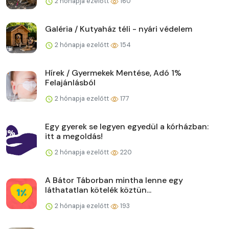
2 hónapja ezelőtt
160
Galéria / Kutyaház téli - nyári védelem
2 hónapja ezelőtt
154
Hírek / Gyermekek Mentése, Adó 1%
Felajánlásból
2 hónapja ezelőtt
177
Egy gyerek se legyen egyedül a kórházban:
itt a megoldás!
2 hónapja ezelőtt
220
A Bátor Táborban mintha lenne egy
láthatatlan kötelék köztün...
2 hónapja ezelőtt
193