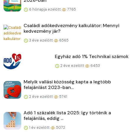
2026-ban
6 hónapja ezelőtt
7765
Családi adókedvezmény kalkulátor: Mennyi
kedvezmény jár?
3 éve ezelőtt
6565
Egyház adó 1% Technikai számok
2 éve ezelőtt
6453
Melyik vallási közösség kapta a legtöbb
felajánlást 2023-ban...
2 éve ezelőtt
5741
Adó 1 százalék lista 2025: így történik a
felajánlás, eddig ...
1 év ezelőtt
5072