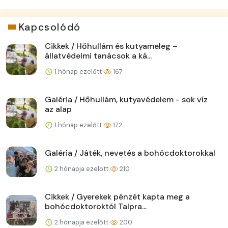
Kapcsolódó
Cikkek / Hőhullám és kutyameleg –
állatvédelmi tanácsok a ká...
1 hónap ezelőtt
167
Galéria / Hőhullám, kutyavédelem - sok víz
az alap
1 hónap ezelőtt
172
Galéria / Játék, nevetés a bohócdoktorokkal
2 hónapja ezelőtt
210
Cikkek / Gyerekek pénzét kapta meg a
bohócdoktoroktól Talpra...
2 hónapja ezelőtt
200