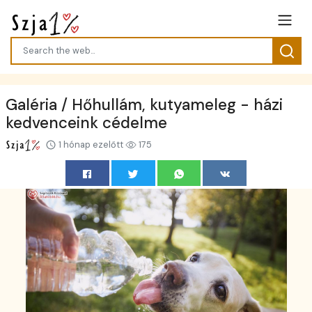
Galéria / Hőhullám, kutyameleg - házi
kedvenceink cédelme
1 hónap ezelőtt
175