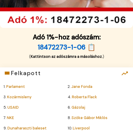
Adó 1%-hoz adószám:
18472273-1-06 📋
(
Kattintson az adószámra a másoláshoz.
)
Felkapott
1.
Parlament
2.
Jane Fonda
3.
Kozármisleny
4.
Roberta Flack
5.
USAID
6.
Gázolaj
7.
NKE
8.
Szőke Gábor Miklós
9.
Dunaharaszti baleset
10.
Liverpool