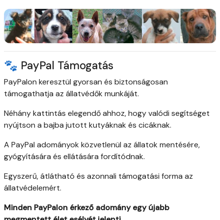
🐾 PayPal Támogatás
PayPalon keresztül gyorsan és biztonságosan
támogathatja az állatvédők munkáját.
Néhány kattintás elegendő ahhoz, hogy valódi segítséget
nyújtson a bajba jutott kutyáknak és cicáknak.
A PayPal adományok közvetlenül az állatok mentésére,
gyógyítására és ellátására fordítódnak.
Egyszerű, átlátható és azonnali támogatási forma az
állatvédelemért.
Minden PayPalon érkező adomány egy újabb
megmentett élet esélyét jelenti.