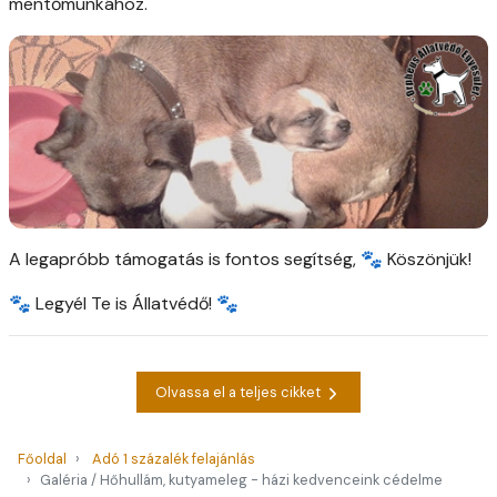
mentőmunkához.
A legapróbb támogatás is fontos segítség, 🐾 Köszönjük!
🐾 Legyél Te is Állatvédő! 🐾
Olvassa el a teljes cikket
Főoldal
Adó 1 százalék felajánlás
Galéria / Hőhullám, kutyameleg - házi kedvenceink cédelme