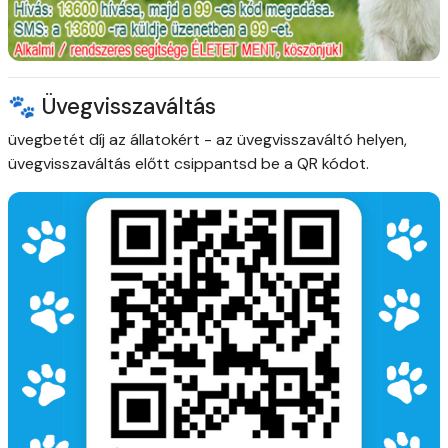
🐾 Üvegvisszaváltás
üvegbetét díj az állatokért
- az üvegvisszaváltó helyen,
üvegvisszaváltás előtt csippantsd be a QR kódot.