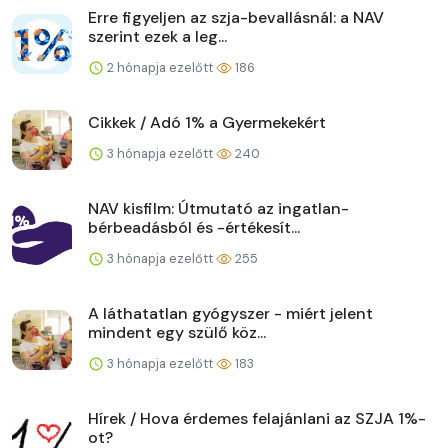
Erre figyeljen az szja-bevallásnál: a NAV
szerint ezek a leg...
2 hónapja ezelőtt
186
Cikkek / Adó 1% a Gyermekekért
3 hónapja ezelőtt
240
NAV kisfilm: Útmutató az ingatlan-
bérbeadásból és -értékesít...
3 hónapja ezelőtt
255
A láthatatlan gyógyszer - miért jelent
mindent egy szülő köz...
3 hónapja ezelőtt
183
Hírek / Hova érdemes felajánlani az SZJA 1%-
ot?