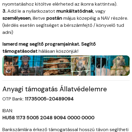
nyomtatáshoz kitöltve elérheted az ikonra kattintva).
3.
Add le a nyilatkozatot
munkáltatódnak
, vagy
személyesen
, illetve
postán
május közepéig a NAV részére.
(kérdés esetén segítséget a bérszámfejtő / könyvelő tud
adni)
Ismerd meg segítő programjainkat. Segítő
támogatásodat
hálásan köszönjük!
Anyagi támogatás Állatvédelemre
OTP Bank:
11735005-20489094
IBAN:
HU58 1173 5005 2048 9094 0000 0000
Bankszámlára érkező támogatással hosszú távon segítheti