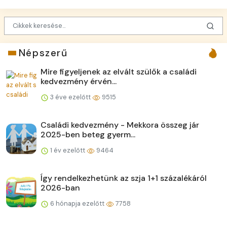
Népszerű
Mire figyeljenek az elvált szülők a családi
kedvezmény érvén...
3 éve ezelőtt
9515
Családi kedvezmény - Mekkora összeg jár
2025-ben beteg gyerm...
1 év ezelőtt
9464
Így rendelkezhetünk az szja 1+1 százalékáról
2026-ban
6 hónapja ezelőtt
7758