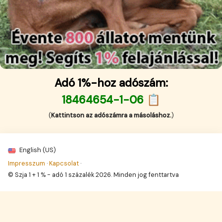
Adó 1%-hoz adószám:
18464654-1-06 📋
(
Kattintson az adószámra a másoláshoz.
)
English (US)
Impresszum
·
Kapcsolat
·
© Szja 1 + 1 % - adó 1 százalék 2026. Minden jog fenttartva