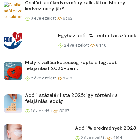
Családi adókedvezmény kalkulátor: Mennyi
kedvezmény jár?
3 éve ezelőtt
6562
Egyház adó 1% Technikai számok
2 éve ezelőtt
6448
Melyik vallási közösség kapta a legtöbb
felajánlást 2023-ban...
2 éve ezelőtt
5738
Adó 1 százalék lista 2025: így történik a
felajánlás, eddig ...
1 év ezelőtt
5067
Adó 1% eredmények 2023
2 éve ezelőtt
4914