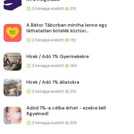
2 hónapja ezelőtt
219
A Bátor Táborban mintha lenne egy
láthatatlan kötelék köztün...
2 hónapja ezelőtt
192
Hírek / Adó 1% Gyermekekre
2 hónapja ezelőtt
184
Hírek / Adó 1% állatokra
2 hónapja ezelőtt
210
Adód 1%-a célba érhet - ezekre kell
figyelned!
2 hónapja ezelőtt
225