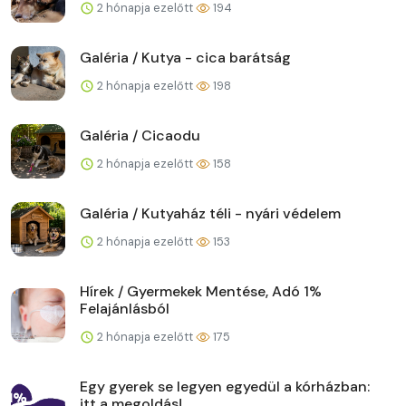
2 hónapja ezelőtt
194
Galéria / Kutya - cica barátság
2 hónapja ezelőtt
198
Galéria / Cicaodu
2 hónapja ezelőtt
158
Galéria / Kutyaház téli - nyári védelem
2 hónapja ezelőtt
153
Hírek / Gyermekek Mentése, Adó 1%
Felajánlásból
2 hónapja ezelőtt
175
Egy gyerek se legyen egyedül a kórházban:
itt a megoldás!