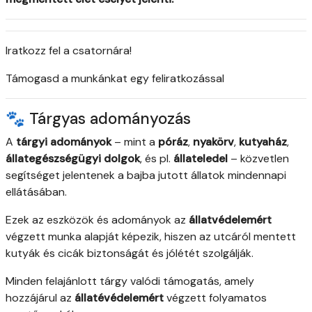
Iratkozz fel a csatornára!
Támogasd a munkánkat egy feliratkozással
🐾 Tárgyas adományozás
A
tárgyi adományok
– mint a
póráz
,
nyakörv
,
kutyaház
,
állategészségügyi dolgok
, és pl.
állateledel
– közvetlen
segítséget jelentenek a bajba jutott állatok mindennapi
ellátásában.
Ezek az eszközök és adományok az
állatvédelemért
végzett munka alapját képezik, hiszen az utcáról mentett
kutyák és cicák biztonságát és jólétét szolgálják.
Minden felajánlott tárgy valódi támogatás, amely
hozzájárul az
állatévédelemért
végzett folyamatos