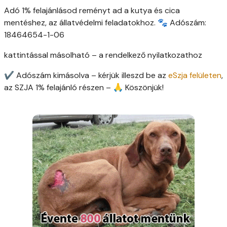
Adó 1% felajánlásod reményt ad a kutya és cica
mentéshez, az állatvédelmi feladatokhoz. 🐾 Adószám:
18464654-1-06
kattintással másolható – a rendelkező nyilatkozathoz
✔ Adószám kimásolva – kérjük illeszd be az
eSzja felületen
,
az SZJA 1% felajánló részen – 🙏 Köszönjük!