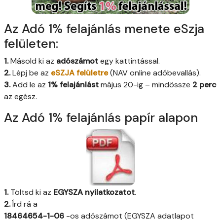
Az Adó 1% felajánlás menete eSzja
felületen:
1.
Másold ki az
adószámot
egy kattintással.
2.
Lépj be az
eSZJA felületre
(NAV online adóbevallás).
3.
Add le az
1% felajánlást
május 20-ig – mindössze
2 perc
az egész.
Az Adó 1% felajánlás papír alapon
1.
Töltsd ki az
EGYSZA nyilatkozatot
.
2.
Írd rá a
18464654-1-06
-os adószámot (EGYSZA adatlapot