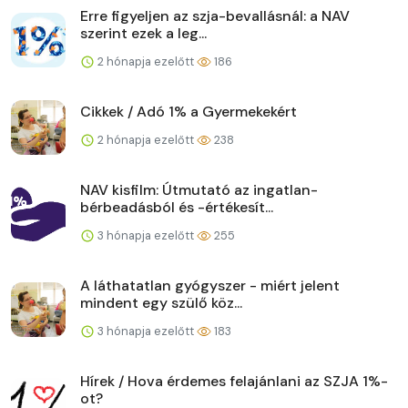
Erre figyeljen az szja-bevallásnál: a NAV
szerint ezek a leg...
2 hónapja ezelőtt
186
Cikkek / Adó 1% a Gyermekekért
2 hónapja ezelőtt
238
NAV kisfilm: Útmutató az ingatlan-
bérbeadásból és -értékesít...
3 hónapja ezelőtt
255
A láthatatlan gyógyszer - miért jelent
mindent egy szülő köz...
3 hónapja ezelőtt
183
Hírek / Hova érdemes felajánlani az SZJA 1%-
ot?