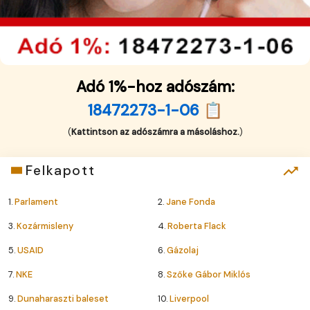
Adó 1%-hoz adószám:
18472273-1-06 📋
(
Kattintson az adószámra a másoláshoz.
)
Felkapott
1.
Parlament
2.
Jane Fonda
3.
Kozármisleny
4.
Roberta Flack
5.
USAID
6.
Gázolaj
7.
NKE
8.
Szőke Gábor Miklós
9.
Dunaharaszti baleset
10.
Liverpool