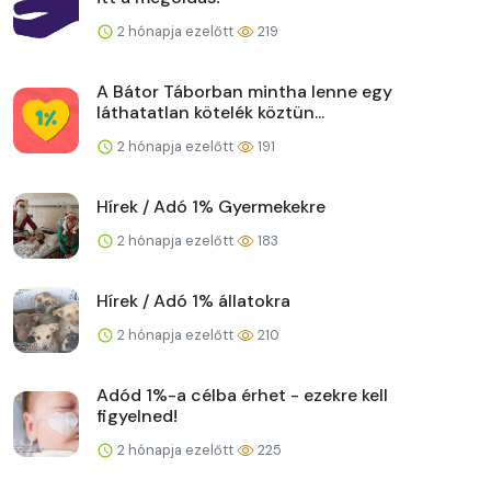
2 hónapja ezelőtt
219
A Bátor Táborban mintha lenne egy
láthatatlan kötelék köztün...
2 hónapja ezelőtt
191
Hírek / Adó 1% Gyermekekre
2 hónapja ezelőtt
183
Hírek / Adó 1% állatokra
2 hónapja ezelőtt
210
Adód 1%-a célba érhet - ezekre kell
figyelned!
2 hónapja ezelőtt
225