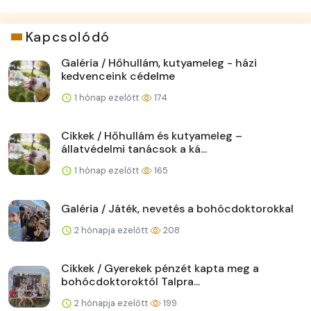
Kapcsolódó
Galéria / Hőhullám, kutyameleg - házi
kedvenceink cédelme
1 hónap ezelőtt
174
Cikkek / Hőhullám és kutyameleg –
állatvédelmi tanácsok a ká...
1 hónap ezelőtt
165
Galéria / Játék, nevetés a bohócdoktorokkal
2 hónapja ezelőtt
208
Cikkek / Gyerekek pénzét kapta meg a
bohócdoktoroktól Talpra...
2 hónapja ezelőtt
199