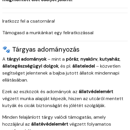
Iratkozz fel a csatornára!
Támogasd a munkánkat egy feliratkozással
🐾 Tárgyas adományozás
A
tárgyi adományok
– mint a
póráz
,
nyakörv
,
kutyaház
,
állategészségügyi dolgok
, és pl.
állateledel
– közvetlen
segítséget jelentenek a bajba jutott állatok mindennapi
ellátásában.
Ezek az eszközök és adományok az
állatvédelemért
végzett munka alapját képezik, hiszen az utcáról mentett
kutyák és cicák biztonságát és jólétét szolgálják.
Minden felajánlott tárgy valódi támogatás, amely
hozzájárul az
állatévédelemért
végzett folyamatos