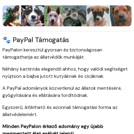
🐾 PayPal Támogatás
PayPalon keresztül gyorsan és biztonságosan
támogathatja az állatvédők munkáját.
Néhány kattintás elegendő ahhoz, hogy valódi segítséget
nyújtson a bajba jutott kutyáknak és cicáknak.
A PayPal adományok közvetlenül az állatok mentésére,
gyógyítására és ellátására fordítódnak.
Egyszerű, átlátható és azonnali támogatási forma az
állatvédelemért.
Minden PayPalon érkező adomány egy újabb
megmentett élet esélyét jelenti.