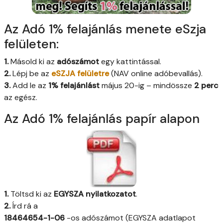
Az Adó 1% felajánlás menete eSzja
felületen:
1.
Másold ki az
adószámot
egy kattintással.
2.
Lépj be az
eSZJA felületre
(NAV online adóbevallás).
3.
Add le az
1% felajánlást
május 20-ig – mindössze
2 perc
az egész.
Az Adó 1% felajánlás papír alapon
1.
Töltsd ki az
EGYSZA nyilatkozatot
.
2.
Írd rá a
18464654-1-06
-os adószámot (EGYSZA adatlapot