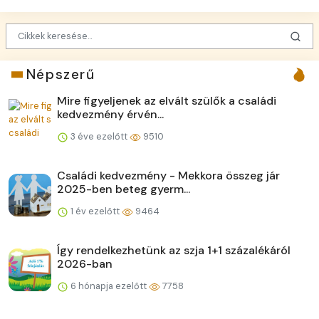
Népszerű
Mire figyeljenek az elvált szülők a családi
kedvezmény érvén...
3 éve ezelőtt
9510
Családi kedvezmény - Mekkora összeg jár
2025-ben beteg gyerm...
1 év ezelőtt
9464
Így rendelkezhetünk az szja 1+1 százalékáról
2026-ban
6 hónapja ezelőtt
7758