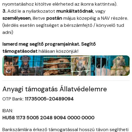
nyomtatáshoz kitöltve elérheted az ikonra kattintva).
3.
Add le a nyilatkozatot
munkáltatódnak
, vagy
személyesen
, illetve
postán
május közepéig a NAV részére.
(kérdés esetén segítséget a bérszámfejtő / könyvelő tud
adni)
Ismerd meg segítő programjainkat. Segítő
támogatásodat
hálásan köszönjük!
Anyagi támogatás Állatvédelemre
OTP Bank:
11735005-20489094
IBAN:
HU58 1173 5005 2048 9094 0000 0000
Bankszámlára érkező támogatással hosszú távon segítheti