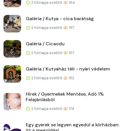
2 hónapja ezelőtt
194
Galéria / Kutya - cica barátság
2 hónapja ezelőtt
197
Galéria / Cicaodu
2 hónapja ezelőtt
157
Galéria / Kutyaház téli - nyári védelem
2 hónapja ezelőtt
152
Hírek / Gyermekek Mentése, Adó 1%
Felajánlásból
2 hónapja ezelőtt
174
Egy gyerek se legyen egyedül a kórházban:
itt a megoldás!