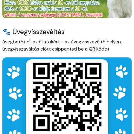
🐾 Üvegvisszaváltás
üvegbetét díj az állatokért
- az üvegvisszaváltó helyen,
üvegvisszaváltás előtt csippantsd be a QR kódot.