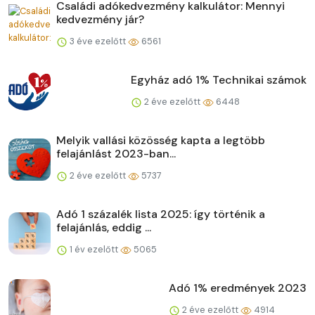
Családi adókedvezmény kalkulátor: Mennyi
kedvezmény jár?
3 éve ezelőtt
6561
Egyház adó 1% Technikai számok
2 éve ezelőtt
6448
Melyik vallási közösség kapta a legtöbb
felajánlást 2023-ban...
2 éve ezelőtt
5737
Adó 1 százalék lista 2025: így történik a
felajánlás, eddig ...
1 év ezelőtt
5065
Adó 1% eredmények 2023
2 éve ezelőtt
4914