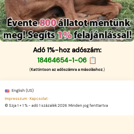
Adó 1%-hoz adószám:
18464654-1-06 📋
(
Kattintson az adószámra a másoláshoz.
)
English (US)
Impresszum
·
Kapcsolat
·
© Szja 1 + 1 % - adó 1 százalék 2026. Minden jog fenttartva