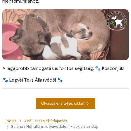
mentőmunkához.
A legapróbb támogatás is fontos segítség, 🐾 Köszönjük!
🐾 Legyél Te is Állatvédő! 🐾
Olvassa el a teljes cikket
Főoldal
Adó 1 százalék felajánlás
Galéria / Hőhullám, kutyavédelem - sok víz az alap