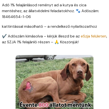
Adó 1% felajánlásod reményt ad a kutya és cica
mentéshez, az állatvédelmi feladatokhoz. 🐾 Adószám:
18464654-1-06
kattintással másolható – a rendelkező nyilatkozathoz
✔ Adószám kimásolva – kérjük illeszd be az
eSzja felületen
,
az SZJA 1% felajánló részen – 🙏 Köszönjük!