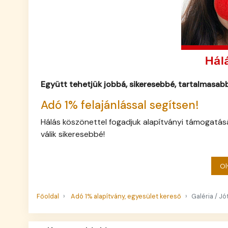
Együtt tehetjük jobbá, sikeresebbé, tartalmasa
Adó 1% felajánlással segítsen!
Hálás köszönettel fogadjuk alapítványi támogatásá
válik sikeresebbé!
Ol
Főoldal
Adó 1% alapítvány, egyesület kereső
Galéria / 