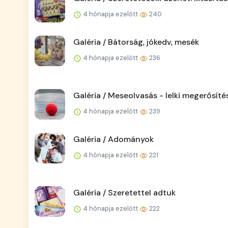
4 hónapja ezelőtt
240
Galéria / Bátorság, jókedv, mesék
4 hónapja ezelőtt
236
Galéria / Meseolvasás - lelki megerősíté
4 hónapja ezelőtt
239
Galéria / Adományok
4 hónapja ezelőtt
221
Galéria / Szeretettel adtuk
4 hónapja ezelőtt
222