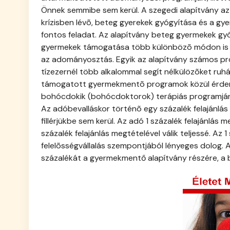
Önnek semmibe sem kerül. A szegedi alapítvány a
krízisben lévõ, beteg gyerekek gyógyítása és a 
fontos feladat. Az alapítvány beteg gyermekek gyó
gyermekek támogatása több különbözõ módon is 
az adományosztás. Egyik az alapítvány számos p
tízezernél több alkalommal segít nélkülözõket ruháv
támogatott gyermekmentõ programok közül érdem
bohócdokik (bohócdoktorok) terápiás programjána
Az adóbevalláskor történõ egy százalék felajánlás
fillérjükbe sem kerül. Az adó 1 százalék felajánlás 
százalék felajánlás megtételével válik teljessé. Az 1
felelõsségvállalás szempontjából lényeges dolog. Ad
százalékát a gyermekmentő alapítvány részére, a