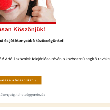
bbá és jótékonyabbá közösségünket!
t! Adó 1 százalék felajánlása révén a közhasznú segítő tevék
vassa el a teljes cikket
Jótékonyság, tehetséggondozás