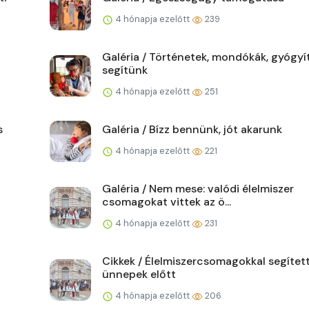
4 hónapja ezelőtt
239
Galéria / Történetek, mondókák, gyógyí
segítünk
4 hónapja ezelőtt
251
s
Galéria / Bízz bennünk, jót akarunk
4 hónapja ezelőtt
221
Galéria / Nem mese: valódi élelmiszer
csomagokat vittek az ö...
4 hónapja ezelőtt
231
Cikkek / Élelmiszercsomagokkal segítet
ünnepek előtt
4 hónapja ezelőtt
206