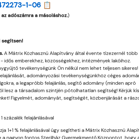
472273-1-06 📋
 az adószámra a másoláshoz.
)
 segítsen!
s.
A Mátrix Közhasznú Alapítvány által évente tízezernél több
ő - idős emberekhez, közösségekhez, intézmények lakóihoz.
ygyűjtő tevékenységünk Ön nélkül nem lehet teljesen sikeres!
ny felajánlását, adományozási tevékenységünkhöz céges adomá
dolgokra, a legapróbb felajánlás, segítő adomány (minden apró
ól lesz a társadalom szintjén pótolhatatlan segítség! Kérjük kís
et! Figyelmét, adományát, segítségét, közbenjárását a rász
 százalék felajánlásával
ja 1+1 % felajánlásával úgy segítheti a Mátrix Közhasznú Alap
ve a nagyon fontos Sterilház Gyermekmentő Központot, hogy 