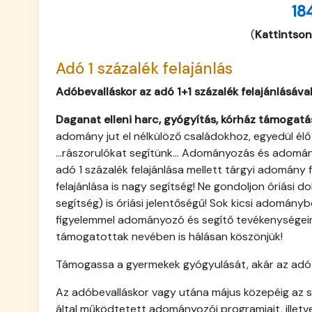
18
(
Kattintson
Adó 1 százalék felajánlás
Adóbevalláskor az adó 1+1 százalék felajánlásával
Daganat elleni harc, gyógyítás, kórház támogatá
adomány jut el nélkülöző családokhoz, egyedül él
...rászorulókat segítünk... Adományozás és adomán
adó 1 százalék felajánlása mellett tárgyi adomá
felajánlása is nagy segítség! Ne gondoljon óriási 
segítség) is óriási jelentőségű! Sok kicsi adományb
figyelemmel adományozó és segítő tevékenységeink
támogatottak nevében is hálásan köszönjük!
Támogassa a gyermekek gyógyulását, akár az adó 1
Az adóbevalláskor vagy utána május közepéig az sz
által működtetett adományozói programjait, illet