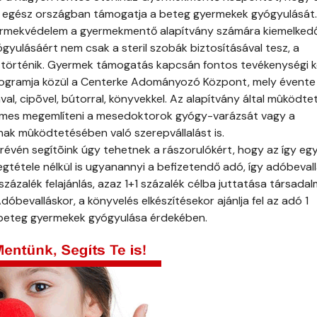
z egész országban támogatja a beteg gyermekek gyógyulását.
gyermekvédelem a gyermekmentő alapítvány számára kiemelked
gyulásáért nem csak a steril szobák biztosításával tesz, a
történik. Gyermek támogatás kapcsán fontos tevékenységi 
rogramja közül a Centerke Adományozó Központ, mely évente
al, cipõvel, bútorral, könyvekkel. Az alapítvány által mûködtet
es megemlíteni a mesedoktorok gyógy-varázsát vagy a
k mûködtetésében való szerepvállalást is.
 révén segítõink úgy tehetnek a rászorulókért, hogy az így eg
megtétele nélkül is ugyanannyi a befizetendő adó, így adóbevall
 százalék felajánlás, azaz 1+1 százalék célba juttatása társadal
óbevalláskor, a könyvelés elkészítésekor ajánlja fel az adó 1
 beteg gyermekek gyógyulása érdekében.