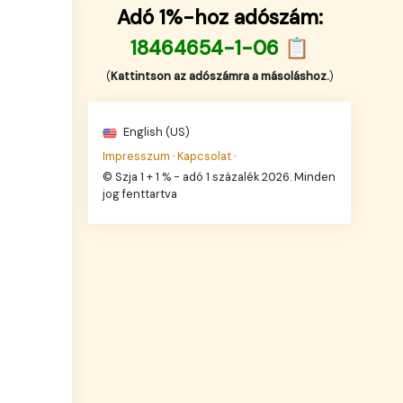
Adó 1%-hoz adószám:
18464654-1-06 📋
(
Kattintson az adószámra a másoláshoz.
)
English (US)
Impresszum
·
Kapcsolat
·
© Szja 1 + 1 % - adó 1 százalék 2026. Minden
jog fenttartva