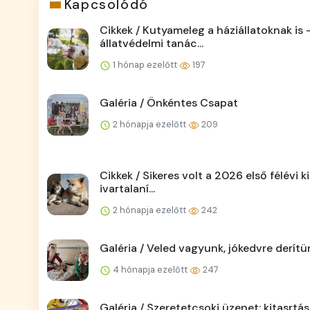
Kapcsolódó
Cikkek / Kutyameleg a háziállatoknak is 
állatvédelmi tanác...
1 hónap ezelőtt
197
Galéria / Önkéntes Csapat
2 hónapja ezelőtt
209
Cikkek / Sikeres volt a 2026 első félévi ki
ivartalaní...
2 hónapja ezelőtt
242
Galéria / Veled vagyunk, jókedvre derítü
4 hónapja ezelőtt
247
Galéria / Szeretetcsoki üzenet: kitasrtás