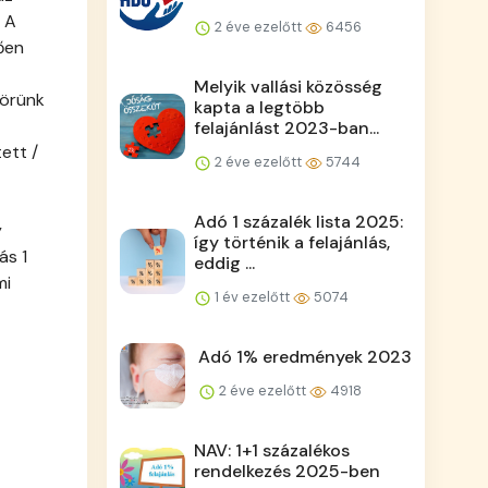
 A
2 éve ezelőtt
6456
ően
Melyik vallási közösség
körünk
kapta a legtöbb
felajánlást 2023-ban...
ett /
2 éve ezelőtt
5744
Adó 1 százalék lista 2025:
y
így történik a felajánlás,
ás 1
eddig ...
mi
1 év ezelőtt
5074
Adó 1% eredmények 2023
2 éve ezelőtt
4918
NAV: 1+1 százalékos
rendelkezés 2025-ben