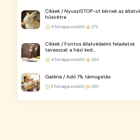
Cikkek / NyusziSTOP-ot kérnek az állatv
húsvétra
4 hónapja ezelőtt
272
Cikkek / Fontos állatvédelmi feladatok
tavasszal: a házi ked...
4 hónapja ezelőtt
260
Galéria / Adó 1% támogatás
5 hónapja ezelőtt
260