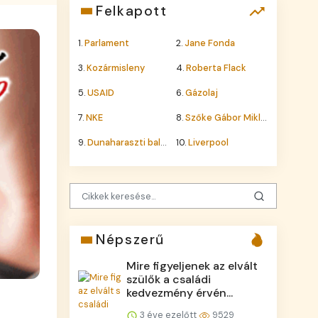
Felkapott
1.
Parlament
2.
Jane Fonda
3.
Kozármisleny
4.
Roberta Flack
5.
USAID
6.
Gázolaj
7.
NKE
8.
Szőke Gábor Miklós
9.
Dunaharaszti baleset
10.
Liverpool
Népszerű
Mire figyeljenek az elvált
szülők a családi
kedvezmény érvén...
3 éve ezelőtt
9529