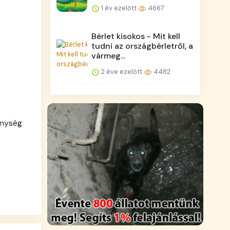
1 év ezelőtt
4667
Bérlet kisokos - Mit kell
tudni az országbérletről, a
vármeg...
2 éve ezelőtt
4482
enység