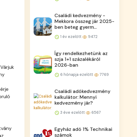
Családi kedvezmény -
Mekkora összeg jár 2025-
ben beteg gyerm...
1 év ezelőtt
9472
Így rendelkezhetünk az
szja 1+1 százalékáról
2026-ban
 Várjuk
ny
6 hónapja ezelőtt
7769
érje
Családi adókedvezmény
oruló
kalkulátor: Mennyi
kedvezmény jár?
3 éve ezelőtt
6567
ítvány
Egyház adó 1% Technikai
számok
az