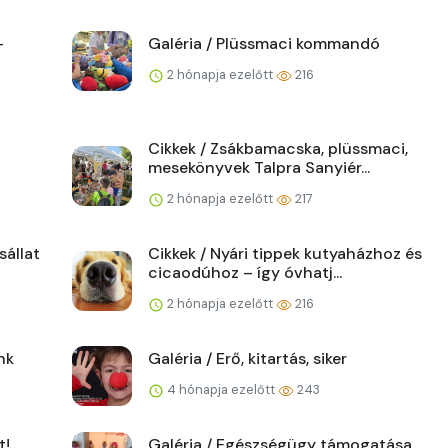
–
Galéria / Plüssmaci kommandó
2 hónapja ezelőtt
216
Cikkek / Zsákbamacska, plüssmaci,
mesekönyvek Talpra Sanyiér...
2 hónapja ezelőtt
217
sállat
Cikkek / Nyári tippek kutyaházhoz és
cicaodúhoz – így óvhatj...
2 hónapja ezelőtt
216
nk
Galéria / Erő, kitartás, siker
4 hónapja ezelőtt
243
t!
Galéria / Egészségügy támogatása