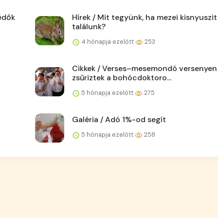
édők
Hírek / Mit tegyünk, ha mezei kisnyuszit
találunk?
4 hónapja ezelőtt
253
Cikkek / Verses–mesemondó versenyen
zsűriztek a bohócdoktoro...
5 hónapja ezelőtt
275
Galéria / Adó 1%-od segít
5 hónapja ezelőtt
258