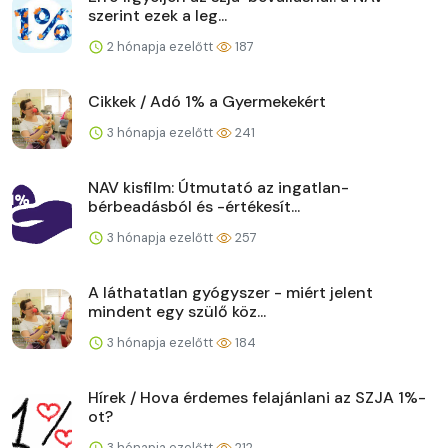
szerint ezek a leg...
2 hónapja ezelőtt
187
Cikkek / Adó 1% a Gyermekekért
3 hónapja ezelőtt
241
NAV kisfilm: Útmutató az ingatlan-
bérbeadásból és -értékesít...
3 hónapja ezelőtt
257
A láthatatlan gyógyszer - miért jelent
mindent egy szülő köz...
3 hónapja ezelőtt
184
Hírek / Hova érdemes felajánlani az SZJA 1%-
ot?
3 hónapja ezelőtt
212