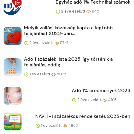
Egyház adó 1% Technikai számok
2 éve ezelőtt
6451
Melyik vallási közösség kapta a legtöbb
felajánlást 2023-ban...
2 éve ezelőtt
5741
Adó 1 százalék lista 2025: így történik a
felajánlás, eddig ...
1 év ezelőtt
5072
Adó 1% eredmények 2023
2 éve ezelőtt
4916
NAV: 1+1 százalékos rendelkezés 2025-ben
1 év ezelőtt
4663