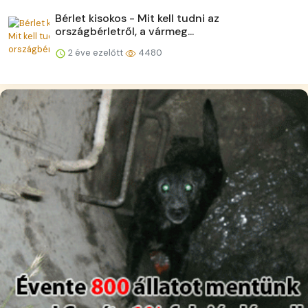
Bérlet kisokos - Mit kell tudni az
országbérletről, a vármeg...
2 éve ezelőtt
4480