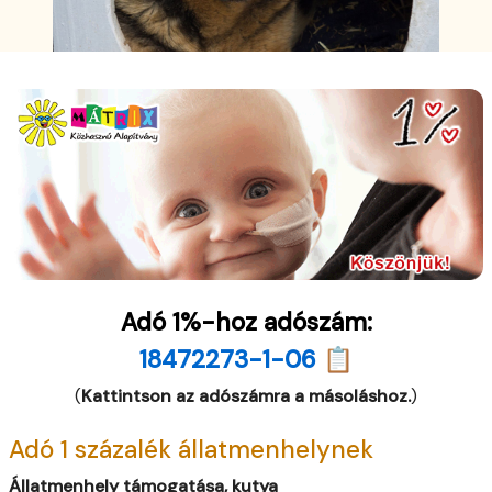
Adó 1%-hoz adószám:
18472273-1-06 📋
(
Kattintson az adószámra a másoláshoz.
)
Adó 1 százalék állatmenhelynek
Állatmenhely támogatása, kutya