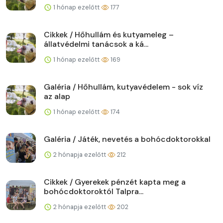
1 hónap ezelőtt
177
Cikkek / Hőhullám és kutyameleg –
állatvédelmi tanácsok a ká...
1 hónap ezelőtt
169
Galéria / Hőhullám, kutyavédelem - sok víz
az alap
1 hónap ezelőtt
174
Galéria / Játék, nevetés a bohócdoktorokkal
2 hónapja ezelőtt
212
Cikkek / Gyerekek pénzét kapta meg a
bohócdoktoroktól Talpra...
2 hónapja ezelőtt
202