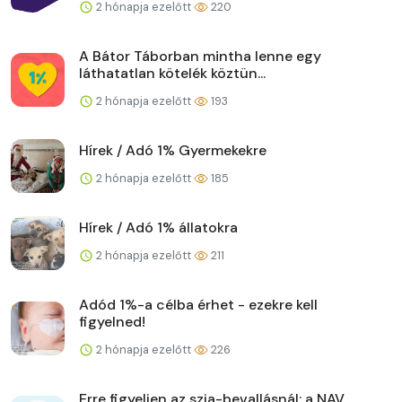
2 hónapja ezelőtt
220
A Bátor Táborban mintha lenne egy
láthatatlan kötelék köztün...
2 hónapja ezelőtt
193
Hírek / Adó 1% Gyermekekre
2 hónapja ezelőtt
185
Hírek / Adó 1% állatokra
2 hónapja ezelőtt
211
Adód 1%-a célba érhet - ezekre kell
figyelned!
2 hónapja ezelőtt
226
Erre figyeljen az szja-bevallásnál: a NAV