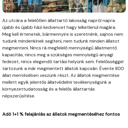
Az utcára a felelőtlen állattartó lakosság napról napra
újabb és újabb házi kedvencet hagy lelketlenül magára.
Meg kell értenetek, bármennyire is szeretnénk, sajnos nem
tudunk mindenkinek segíteni, nem tudunk minden állatot
megmenteni. Nincs rá megfelelő mennyiségű állatmentő
kapacitás, nincs meg a szükséges mennyiségű anyagi
fedezet, nincs elegendő tartási helyünk sem. Felelősséggel
tartozunk a már megmentett állatok kapcsán. Évente 800
állat mentésében veszünk részt. Az állatok megmentése
mellett egyik jelentős állatvédelmi tevékenységünk a
környezettudatosság és a felelős állattartás
népszerűsítése.
Adó 1+1 % felajánlás az állatok megmentéséhez fontos