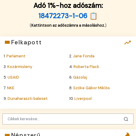
Adó 1%-hoz adószám:
18472273-1-06 📋
(
Kattintson az adószámra a másoláshoz.
)
Felkapott
1.
Parlament
2.
Jane Fonda
3.
Kozármisleny
4.
Roberta Flack
5.
USAID
6.
Gázolaj
7.
NKE
8.
Szőke Gábor Miklós
9.
Dunaharaszti baleset
10.
Liverpool
Népszerű