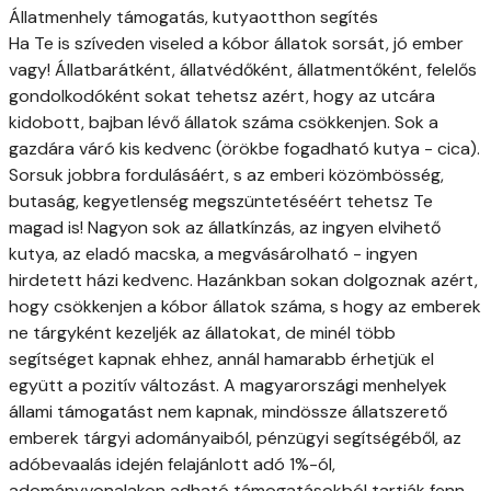
Állatmenhely támogatás, kutyaotthon segítés
Ha Te is szíveden viseled a kóbor állatok sorsát, jó ember
vagy! Állatbarátként, állatvédőként, állatmentőként, felelős
gondolkodóként sokat tehetsz azért, hogy az utcára
kidobott, bajban lévő állatok száma csökkenjen. Sok a
gazdára váró kis kedvenc (örökbe fogadható kutya - cica).
Sorsuk jobbra fordulásáért, s az emberi közömbösség,
butaság, kegyetlenség megszüntetéséért tehetsz Te
magad is! Nagyon sok az állatkínzás, az ingyen elvihető
kutya, az eladó macska, a megvásárolható - ingyen
hirdetett házi kedvenc. Hazánkban sokan dolgoznak azért,
hogy csökkenjen a kóbor állatok száma, s hogy az emberek
ne tárgyként kezeljék az állatokat, de minél több
segítséget kapnak ehhez, annál hamarabb érhetjük el
együtt a pozitív változást. A magyarországi menhelyek
állami támogatást nem kapnak, mindössze állatszerető
emberek tárgyi adományaiból, pénzügyi segítségéből, az
adóbevaalás idején felajánlott adó 1%-ól,
adományvonalakon adható támogatásokból tartják fenn