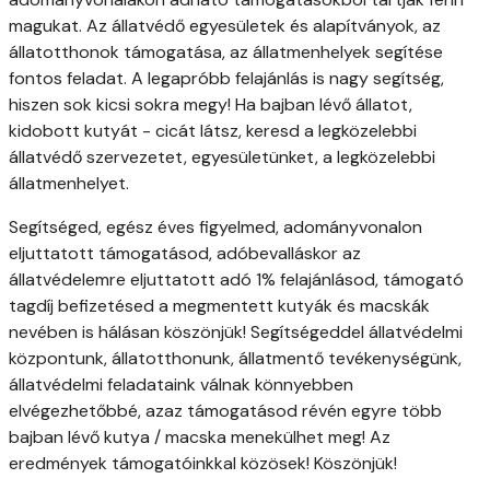
magukat. Az állatvédő egyesületek és alapítványok, az
állatotthonok támogatása, az állatmenhelyek segítése
fontos feladat. A legapróbb felajánlás is nagy segítség,
hiszen sok kicsi sokra megy! Ha bajban lévő állatot,
kidobott kutyát - cicát látsz, keresd a legközelebbi
állatvédő szervezetet, egyesületünket, a legközelebbi
állatmenhelyet.
Segítséged, egész éves figyelmed, adományvonalon
eljuttatott támogatásod, adóbevalláskor az
állatvédelemre eljuttatott adó 1% felajánlásod, támogató
tagdíj befizetésed a megmentett kutyák és macskák
nevében is hálásan köszönjük! Segítségeddel állatvédelmi
központunk, állatotthonunk, állatmentő tevékenységünk,
állatvédelmi feladataink válnak könnyebben
elvégezhetőbbé, azaz támogatásod révén egyre több
bajban lévő kutya / macska menekülhet meg! Az
eredmények támogatóinkkal közösek! Köszönjük!