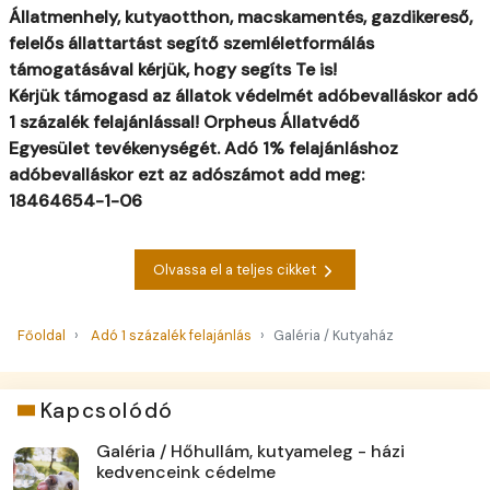
Állatmenhely, kutyaotthon, macskamentés, gazdikereső,
felelős állattartást segítő szemléletformálás
támogatásával kérjük, hogy segíts Te is!
Kérjük támogasd az állatok védelmét adóbevalláskor adó
1 százalék
felajánlással!
Orpheus Állatvédő
Egyesület
tevékenységét.
Adó 1% felajánláshoz
adóbevalláskor ezt az adószámot add meg:
18464654-1-06
Olvassa el a teljes cikket
Főoldal
Adó 1 százalék felajánlás
Galéria / Kutyaház
Kapcsolódó
Galéria / Hőhullám, kutyameleg - házi
kedvenceink cédelme