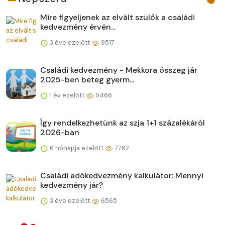
Mire figyeljenek az elvált szülők a családi
kedvezmény érvén...
3 éve ezelőtt
9517
Családi kedvezmény - Mekkora összeg jár
2025-ben beteg gyerm...
1 év ezelőtt
9466
Így rendelkezhetünk az szja 1+1 százalékáról
2026-ban
6 hónapja ezelőtt
7762
Családi adókedvezmény kalkulátor: Mennyi
kedvezmény jár?
3 éve ezelőtt
6565