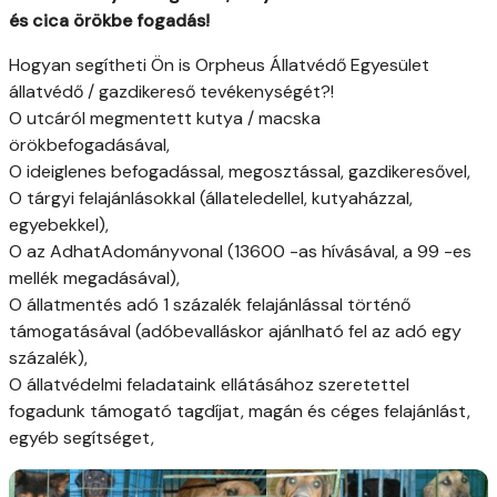
és cica örökbe fogadás!
Hogyan segítheti Ön is Orpheus Állatvédő Egyesület
állatvédő / gazdikereső tevékenységét?!
O utcáról megmentett kutya / macska
örökbefogadásával,
O ideiglenes befogadással, megosztással, gazdikeresővel,
O tárgyi felajánlásokkal (állateledellel, kutyaházzal,
egyebekkel),
O az AdhatAdományvonal (13600 -as hívásával, a 99 -es
mellék megadásával),
O állatmentés adó 1 százalék felajánlással történő
támogatásával (adóbevalláskor ajánlható fel az adó egy
százalék),
O állatvédelmi feladataink ellátásához szeretettel
fogadunk támogató tagdíjat, magán és céges felajánlást,
egyéb segítséget,