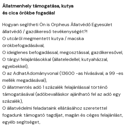
Állatmenhely támogatása, kutya
és cica örökbe fogadás!
Hogyan segítheti Ön is Orpheus Állatvédő Egyesület
állatvédő / gazdikereső tevékenységét?!
O utcáról megmentett kutya / macska
örökbefogadásával,
O ideiglenes befogadással, megosztással, gazdikeresővel,
O tárgyi felajánlásokkal (állateledellel, kutyaházzal,
egyebekkel),
O az AdhatAdományvonal (13600 -as hívásával, a 99 -es
mellék megadásával),
O állatmentés adó 1 százalék felajánlással történő
támogatásával (adóbevalláskor ajánlható fel az adó egy
százalék),
O állatvédelmi feladataink ellátásához szeretettel
fogadunk támogató tagdíjat, magán és céges felajánlást,
egyéb segítséget,