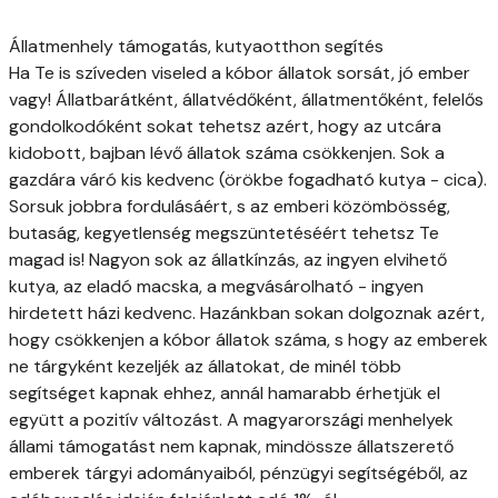
Állatmenhely támogatás, kutyaotthon segítés
Ha Te is szíveden viseled a kóbor állatok sorsát, jó ember
vagy! Állatbarátként, állatvédőként, állatmentőként, felelős
gondolkodóként sokat tehetsz azért, hogy az utcára
kidobott, bajban lévő állatok száma csökkenjen. Sok a
gazdára váró kis kedvenc (örökbe fogadható kutya - cica).
Sorsuk jobbra fordulásáért, s az emberi közömbösség,
butaság, kegyetlenség megszüntetéséért tehetsz Te
magad is! Nagyon sok az állatkínzás, az ingyen elvihető
kutya, az eladó macska, a megvásárolható - ingyen
hirdetett házi kedvenc. Hazánkban sokan dolgoznak azért,
hogy csökkenjen a kóbor állatok száma, s hogy az emberek
ne tárgyként kezeljék az állatokat, de minél több
segítséget kapnak ehhez, annál hamarabb érhetjük el
együtt a pozitív változást. A magyarországi menhelyek
állami támogatást nem kapnak, mindössze állatszerető
emberek tárgyi adományaiból, pénzügyi segítségéből, az