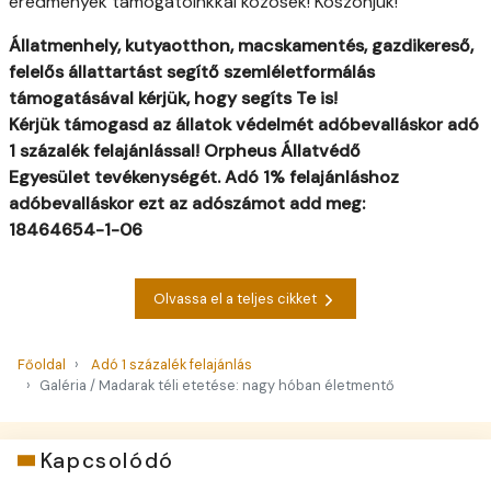
eredmények támogatóinkkal közösek! Köszönjük!
Állatmenhely, kutyaotthon, macskamentés, gazdikereső,
felelős állattartást segítő szemléletformálás
támogatásával kérjük, hogy segíts Te is!
Kérjük támogasd az állatok védelmét adóbevalláskor adó
1 százalék
felajánlással!
Orpheus Állatvédő
Egyesület
tevékenységét.
Adó 1% felajánláshoz
adóbevalláskor ezt az adószámot add meg:
18464654-1-06
Olvassa el a teljes cikket
Főoldal
Adó 1 százalék felajánlás
Galéria / Madarak téli etetése: nagy hóban életmentő
Kapcsolódó