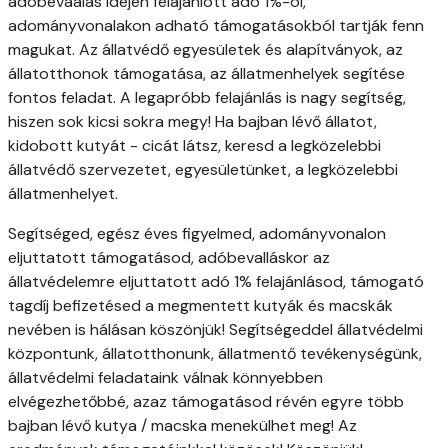
adóbevaalás idején felajánlott adó 1%-ól,
adományvonalakon adható támogatásokból tartják fenn
magukat. Az állatvédő egyesületek és alapítványok, az
állatotthonok támogatása, az állatmenhelyek segítése
fontos feladat. A legapróbb felajánlás is nagy segítség,
hiszen sok kicsi sokra megy! Ha bajban lévő állatot,
kidobott kutyát - cicát látsz, keresd a legközelebbi
állatvédő szervezetet, egyesületünket, a legközelebbi
állatmenhelyet.
Segítséged, egész éves figyelmed, adományvonalon
eljuttatott támogatásod, adóbevalláskor az
állatvédelemre eljuttatott adó 1% felajánlásod, támogató
tagdíj befizetésed a megmentett kutyák és macskák
nevében is hálásan köszönjük! Segítségeddel állatvédelmi
központunk, állatotthonunk, állatmentő tevékenységünk,
állatvédelmi feladataink válnak könnyebben
elvégezhetőbbé, azaz támogatásod révén egyre több
bajban lévő kutya / macska menekülhet meg! Az