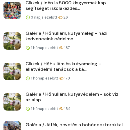
Cikkek / Idén is 5000 kisgyermek kap
segítséget iskolakezdés...
3 napja ezelőtt
26
Galéria / Hőhullám, kutyameleg - házi
kedvenceink cédelme
1 hónap ezelőtt
187
Cikkek / Hőhullám és kutyameleg –
állatvédelmi tanácsok a ká...
1 hónap ezelőtt
178
Galéria / Hőhullám, kutyavédelem - sok víz
az alap
1 hónap ezelőtt
184
Galéria / Játék, nevetés a bohócdoktorokkal