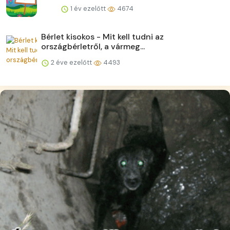
1 év ezelőtt
4674
Bérlet kisokos - Mit kell tudni az
országbérletről, a vármeg...
2 éve ezelőtt
4493