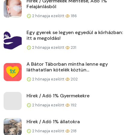
Hírek / Gyermekek Mentése, Adó 1%
Felajánlásból
2 hónapja ezelőtt
186
Egy gyerek se legyen egyedül a kórházban:
itt a megoldás!
2 hónapja ezelőtt
231
A Bátor Táborban mintha lenne egy
láthatatlan kötelék köztün...
2 hónapja ezelőtt
202
Hírek / Adó 1% Gyermekekre
2 hónapja ezelőtt
192
Hírek / Adó 1% állatokra
2 hónapja ezelőtt
218