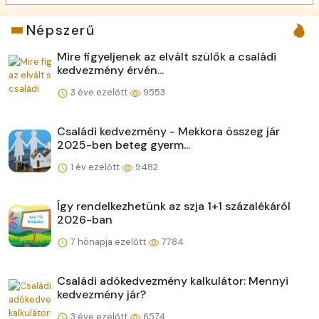
Népszerű
Mire figyeljenek az elvált szülők a családi
kedvezmény érvén...
3 éve ezelőtt
9553
Családi kedvezmény - Mekkora összeg jár
2025-ben beteg gyerm...
1 év ezelőtt
9482
Így rendelkezhetünk az szja 1+1 százalékáról
2026-ban
7 hónapja ezelőtt
7784
Családi adókedvezmény kalkulátor: Mennyi
kedvezmény jár?
3 éve ezelőtt
6574