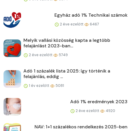
Egyház adó 1% Technikai számok
2 éve ezelőtt
6467
Melyik vallási közösség kapta a legtöbb
felajánlást 2023-ban...
2 éve ezelőtt
5749
Adó 1 százalék lista 2025: így történik a
felajánlás, eddig ...
1 év ezelőtt
5081
Adó 1% eredmények 2023
2 éve ezelőtt
4920
NAV: 1+1 százalékos rendelkezés 2025-ben