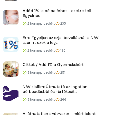
Adód 1%-a célba érhet - ezekre kell
figyelned!
2 hónapja ezelőtt
235
Erre figyeljen az szja-bevallásnál: a NAV
szerint ezek a leg...
2 hónapja ezelőtt
196
Cikkek / Adó 1% a Gyermekekért
3 hónapja ezelőtt
251
NAV kisfilm: Útmutató az ingatlan-
bérbeadásból és -értékesít...
3 hónapja ezelőtt
266
A láthatatlan gyógyszer - miért jelent