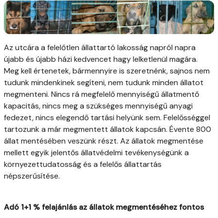
Az utcára a felelőtlen állattartó lakosság napról napra
újabb és újabb házi kedvencet hagy lelketlenül magára.
Meg kell értenetek, bármennyire is szeretnénk, sajnos nem
tudunk mindenkinek segíteni, nem tudunk minden állatot
megmenteni. Nincs rá megfelelő mennyiségű állatmentő
kapacitás, nincs meg a szükséges mennyiségű anyagi
fedezet, nincs elegendő tartási helyünk sem. Felelősséggel
tartozunk a már megmentett állatok kapcsán. Évente 800
állat mentésében veszünk részt. Az állatok megmentése
mellett egyik jelentős állatvédelmi tevékenységünk a
környezettudatosság és a felelős állattartás
népszerűsítése.
Adó 1+1 % felajánlás az állatok megmentéséhez fontos