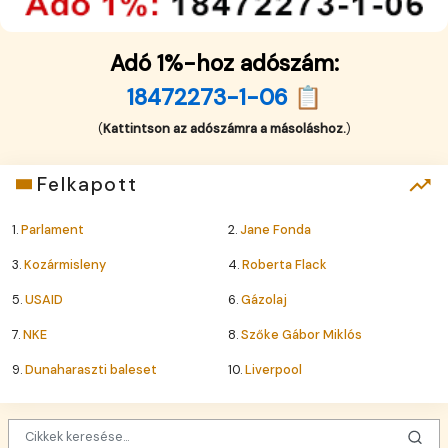
Adó 1%-hoz adószám:
18472273-1-06 📋
(
Kattintson az adószámra a másoláshoz.
)
Felkapott
1.
Parlament
2.
Jane Fonda
3.
Kozármisleny
4.
Roberta Flack
5.
USAID
6.
Gázolaj
7.
NKE
8.
Szőke Gábor Miklós
9.
Dunaharaszti baleset
10.
Liverpool