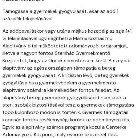
Támogassa a gyermekek gyógyulását, akár az adó 1
százalék felajánlásával
Az adóbevalláskor vagy utána májkus közepéig az szja 1+1
% felajánlásával úgy segítheti a Mátrix Közhasznú
Alapítvány által működtetett adományozói programjait,
illetve a nagyon fontos Sterilház Gyermekmentő
Központot, hogy az Önnek semmibe sem kerül. A szegedi
alapítvány az egész országban támogatja a beteg
gyermekek gyógyulását. A krízisben lévõ, beteg gyerekek
gyógyítása és a gyermekvédelem a gyermekmentő
alapítvány számára kiemelkedően fontos feladat. Az
alapítvány beteg gyermekek gyógyulásáért nem csak a
steril szobák biztosításával tesz, a gyermekek támogatása
több különbözõ módon is történik. Gyermek támogatás
kapcsán fontos tevékenységi körünk az adományosztás.
Egyik az alapítvány számos programja közül a Centerke
Adományozó Központ, mely évente tízezernél több