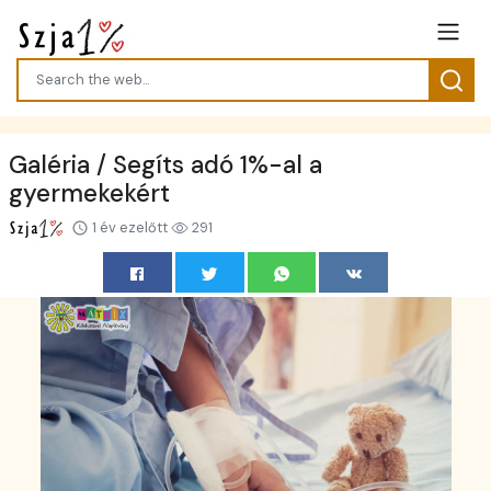
Galéria / Segíts adó 1%-al a
gyermekekért
1 év ezelőtt
291