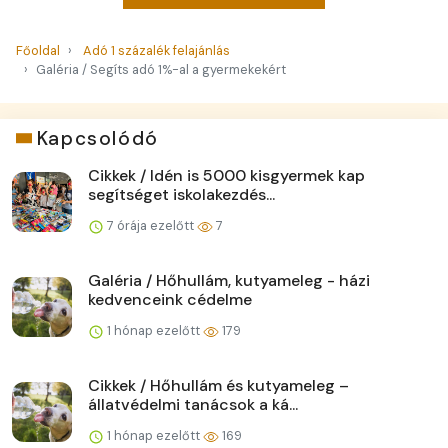
Főoldal
Adó 1 százalék felajánlás
Galéria / Segíts adó 1%-al a gyermekekért
Kapcsolódó
Cikkek / Idén is 5000 kisgyermek kap
segítséget iskolakezdés...
7 órája ezelőtt
7
Galéria / Hőhullám, kutyameleg - házi
kedvenceink cédelme
1 hónap ezelőtt
179
Cikkek / Hőhullám és kutyameleg –
állatvédelmi tanácsok a ká...
1 hónap ezelőtt
169