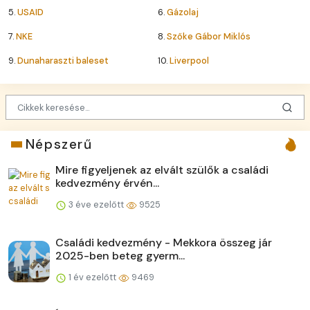
5.
USAID
6.
Gázolaj
7.
NKE
8.
Szőke Gábor Miklós
9.
Dunaharaszti baleset
10.
Liverpool
Népszerű
Mire figyeljenek az elvált szülők a családi
kedvezmény érvén...
3 éve ezelőtt
9525
Családi kedvezmény - Mekkora összeg jár
2025-ben beteg gyerm...
1 év ezelőtt
9469