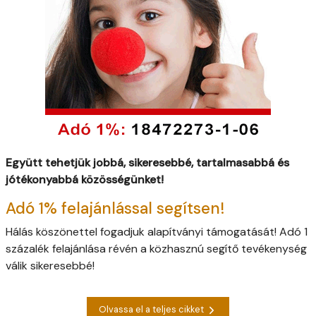
Együtt tehetjük jobbá, sikeresebbé, tartalmasabbá és
jótékonyabbá közösségünket!
Adó 1% felajánlással segítsen!
Hálás köszönettel fogadjuk alapítványi támogatását! Adó 1
százalék felajánlása révén a közhasznú segítő tevékenység
válik sikeresebbé!
Olvassa el a teljes cikket