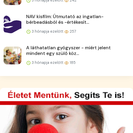
3 hónapja ezelőtt
242
NAV kisfilm: Útmutató az ingatlan-
bérbeadásból és -értékesít...
3 hónapja ezelőtt
257
A láthatatlan gyógyszer - miért jelent
mindent egy szülő köz...
3 hónapja ezelőtt
185