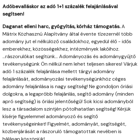
Adóbevalláskor az adó 1+1 százalék felajánlásával
segítsen!
Daganat elleni harc, gyógyítás, kórház támogatás.
A
Mátrix Közhasznú Alapítvány által évente tízezernél több
adomány jut el nélkülöző családokhoz, egyedül élő - idős
emberekhez, közösségekhez, intézmények lakóihoz.
...rászorulókat segítünk... Adományozás és adománygyűjtő
tevékenységünk Ön nélkül nem lehet teljesen sikeres! Várjuk
adó 1 százalék felajánlása mellett tárgyi adomány
felajánlását, adományozási tevékenységünkhöz céges
adomány felajánlása is nagy segítség! Ne gondoljon óriási
dolgokra, a legapróbb felajánlás, segítő adomány (minden
apró segítség) is óriási jelentőségű! Sok kicsi adományból
lesz a társadalom szintjén pótolhatatlan segítség! Kérjük
kísérje figyelemmel adományozó és segítő
tevékenységeinket! Figyelmét, adományát, segítségét,
közbenjárását a rászoruló támogatottak nevében is
hálásan köszönjük!