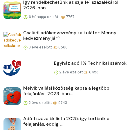
Így rendelkezhetünk az szja 1+1 százalékáról
2026-ban
6 hónapja ezelőtt
7767
Családi adókedvezmény kalkulátor: Mennyi
kedvezmény jár?
3 éve ezelőtt
6566
Egyház adó 1% Technikai számok
2 éve ezelőtt
6453
Melyik vallási közösség kapta a legtöbb
felajánlást 2023-ban...
2 éve ezelőtt
5743
Adó 1 százalék lista 2025: így történik a
felajánlás, eddig ...