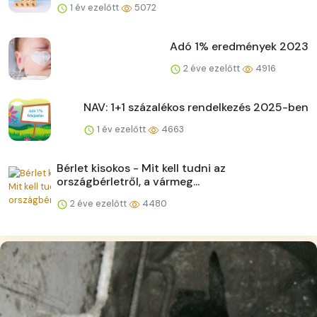
1 év ezelőtt
5072
Adó 1% eredmények 2023
2 éve ezelőtt
4916
NAV: 1+1 százalékos rendelkezés 2025-ben
1 év ezelőtt
4663
Bérlet kisokos - Mit kell tudni az
országbérletről, a vármeg...
2 éve ezelőtt
4480