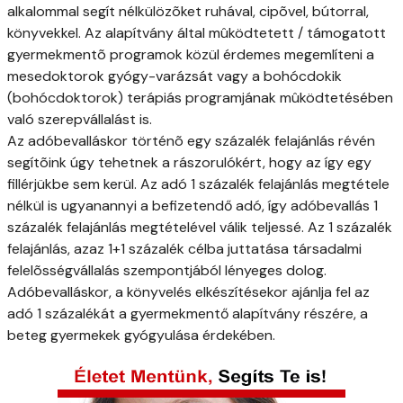
alkalommal segít nélkülözõket ruhával, cipõvel, bútorral,
könyvekkel. Az alapítvány által mûködtetett / támogatott
gyermekmentõ programok közül érdemes megemlíteni a
mesedoktorok gyógy-varázsát vagy a bohócdokik
(bohócdoktorok) terápiás programjának mûködtetésében
való szerepvállalást is.
Az adóbevalláskor történõ egy százalék felajánlás révén
segítõink úgy tehetnek a rászorulókért, hogy az így egy
fillérjükbe sem kerül. Az adó 1 százalék felajánlás megtétele
nélkül is ugyanannyi a befizetendő adó, így adóbevallás 1
százalék felajánlás megtételével válik teljessé. Az 1 százalék
felajánlás, azaz 1+1 százalék célba juttatása társadalmi
felelõsségvállalás szempontjából lényeges dolog.
Adóbevalláskor, a könyvelés elkészítésekor ajánlja fel az
adó 1 százalékát a gyermekmentő alapítvány részére, a
beteg gyermekek gyógyulása érdekében.