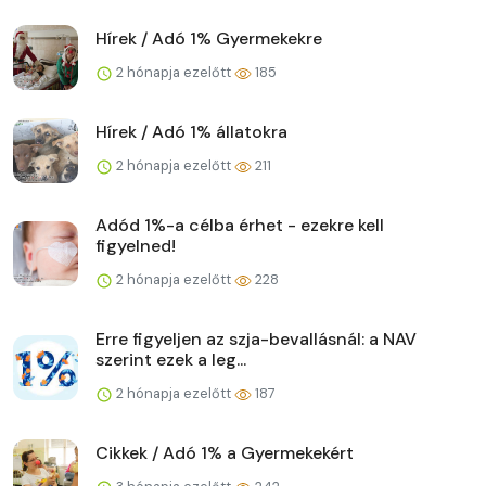
Hírek / Adó 1% Gyermekekre
2 hónapja ezelőtt
185
Hírek / Adó 1% állatokra
2 hónapja ezelőtt
211
Adód 1%-a célba érhet - ezekre kell
figyelned!
2 hónapja ezelőtt
228
Erre figyeljen az szja-bevallásnál: a NAV
szerint ezek a leg...
2 hónapja ezelőtt
187
Cikkek / Adó 1% a Gyermekekért