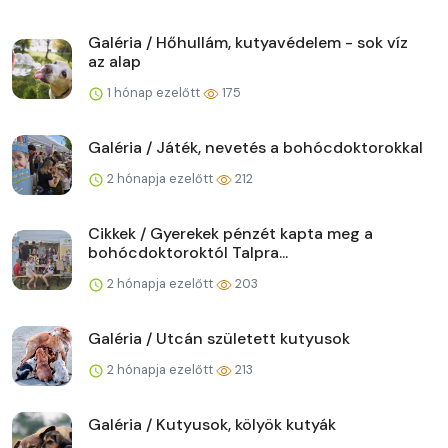
Galéria / Hőhullám, kutyavédelem - sok víz
az alap
1 hónap ezelőtt
175
Galéria / Játék, nevetés a bohócdoktorokkal
2 hónapja ezelőtt
212
Cikkek / Gyerekek pénzét kapta meg a
bohócdoktoroktól Talpra...
2 hónapja ezelőtt
203
Galéria / Utcán született kutyusok
2 hónapja ezelőtt
213
Galéria / Kutyusok, kölyök kutyák