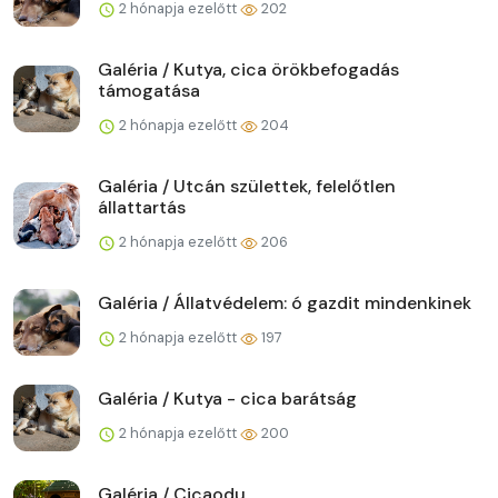
2 hónapja ezelőtt
202
Galéria / Kutya, cica örökbefogadás
támogatása
2 hónapja ezelőtt
204
Galéria / Utcán születtek, felelőtlen
állattartás
2 hónapja ezelőtt
206
Galéria / Állatvédelem: ó gazdit mindenkinek
2 hónapja ezelőtt
197
Galéria / Kutya - cica barátság
2 hónapja ezelőtt
200
Galéria / Cicaodu