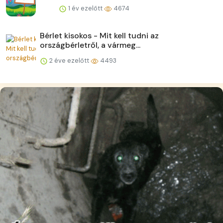
1 év ezelőtt
4674
Bérlet kisokos - Mit kell tudni az
országbérletről, a vármeg...
2 éve ezelőtt
4493