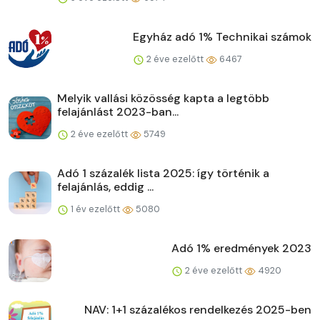
Egyház adó 1% Technikai számok
2 éve ezelőtt
6467
Melyik vallási közösség kapta a legtöbb
felajánlást 2023-ban...
2 éve ezelőtt
5749
Adó 1 százalék lista 2025: így történik a
felajánlás, eddig ...
1 év ezelőtt
5080
Adó 1% eredmények 2023
2 éve ezelőtt
4920
NAV: 1+1 százalékos rendelkezés 2025-ben