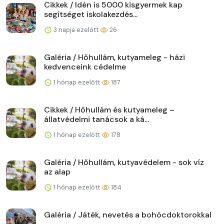
Cikkek / Idén is 5000 kisgyermek kap
segítséget iskolakezdés...
3 napja ezelőtt
26
Galéria / Hőhullám, kutyameleg - házi
kedvenceink cédelme
1 hónap ezelőtt
187
Cikkek / Hőhullám és kutyameleg –
állatvédelmi tanácsok a ká...
1 hónap ezelőtt
178
Galéria / Hőhullám, kutyavédelem - sok víz
az alap
1 hónap ezelőtt
184
Galéria / Játék, nevetés a bohócdoktorokkal