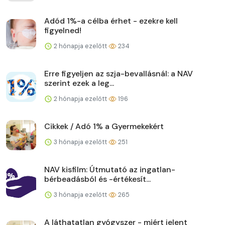
Adód 1%-a célba érhet - ezekre kell
figyelned!
2 hónapja ezelőtt
234
Erre figyeljen az szja-bevallásnál: a NAV
szerint ezek a leg...
2 hónapja ezelőtt
196
Cikkek / Adó 1% a Gyermekekért
3 hónapja ezelőtt
251
NAV kisfilm: Útmutató az ingatlan-
bérbeadásból és -értékesít...
3 hónapja ezelőtt
265
A láthatatlan gyógyszer - miért jelent