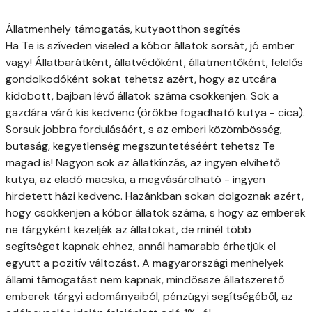
Állatmenhely támogatás, kutyaotthon segítés
Ha Te is szíveden viseled a kóbor állatok sorsát, jó ember
vagy! Állatbarátként, állatvédőként, állatmentőként, felelős
gondolkodóként sokat tehetsz azért, hogy az utcára
kidobott, bajban lévő állatok száma csökkenjen. Sok a
gazdára váró kis kedvenc (örökbe fogadható kutya - cica).
Sorsuk jobbra fordulásáért, s az emberi közömbösség,
butaság, kegyetlenség megszüntetéséért tehetsz Te
magad is! Nagyon sok az állatkínzás, az ingyen elvihető
kutya, az eladó macska, a megvásárolható - ingyen
hirdetett házi kedvenc. Hazánkban sokan dolgoznak azért,
hogy csökkenjen a kóbor állatok száma, s hogy az emberek
ne tárgyként kezeljék az állatokat, de minél több
segítséget kapnak ehhez, annál hamarabb érhetjük el
együtt a pozitív változást. A magyarországi menhelyek
állami támogatást nem kapnak, mindössze állatszerető
emberek tárgyi adományaiból, pénzügyi segítségéből, az