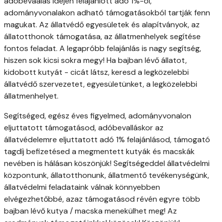
adóbevaalás idején felajánlott adó 1%-ól,
adományvonalakon adható támogatásokból tartják fenn
magukat. Az állatvédő egyesületek és alapítványok, az
állatotthonok támogatása, az állatmenhelyek segítése
fontos feladat. A legapróbb felajánlás is nagy segítség,
hiszen sok kicsi sokra megy! Ha bajban lévő állatot,
kidobott kutyát - cicát látsz, keresd a legközelebbi
állatvédő szervezetet, egyesületünket, a legközelebbi
állatmenhelyet.
Segítséged, egész éves figyelmed, adományvonalon
eljuttatott támogatásod, adóbevalláskor az
állatvédelemre eljuttatott adó 1% felajánlásod, támogató
tagdíj befizetésed a megmentett kutyák és macskák
nevében is hálásan köszönjük! Segítségeddel állatvédelmi
központunk, állatotthonunk, állatmentő tevékenységünk,
állatvédelmi feladataink válnak könnyebben
elvégezhetőbbé, azaz támogatásod révén egyre több
bajban lévő kutya / macska menekülhet meg! Az