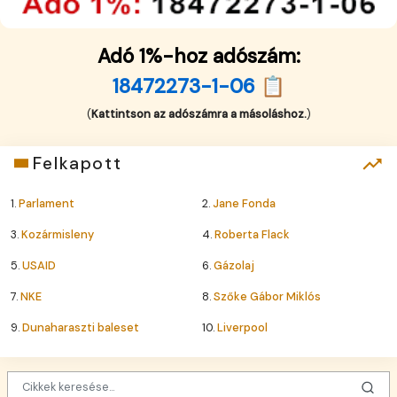
Adó 1%-hoz adószám:
18472273-1-06 📋
(
Kattintson az adószámra a másoláshoz.
)
Felkapott
1.
Parlament
2.
Jane Fonda
3.
Kozármisleny
4.
Roberta Flack
5.
USAID
6.
Gázolaj
7.
NKE
8.
Szőke Gábor Miklós
9.
Dunaharaszti baleset
10.
Liverpool