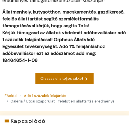
eredmények támogatóinkkal közösek! Köszönjük!
Állatmenhely, kutyaotthon, macskamentés, gazdikereső,
felelős állattartást segítő szemléletformálás
támogatásával kérjük, hogy segíts Te is!
Kérjük támogasd az állatok védelmét adóbevalláskor adó
1 százalék
felajánlással!
Orpheus Állatvédő
Egyesület
tevékenységét.
Adó 1% felajánláshoz
adóbevalláskor ezt az adószámot add meg:
18464654-1-06
Olvassa el a teljes cikket
Főoldal
Adó 1 százalék felajánlás
Galéria / Utcai szaporulat - felelőtlen állattartás eredménye
Kapcsolódó