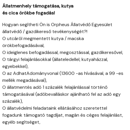
Állatmenhely támogatása, kutya
és cica örökbe fogadás!
Hogyan segítheti Ön is Orpheus Állatvédő Egyesület
állatvédő / gazdikereső tevékenységét?!
O utcáról megmentett kutya / macska
örökbefogadásával,
O ideiglenes befogadással, megosztással, gazdikeresővel,
O tárgyi felajánlásokkal (állateledellel, kutyaházzal,
egyebekkel),
O az AdhatAdományvonal (13600 -as hívásával, a 99 -es
mellék megadásával),
O állatmentés adó 1 százalék felajánlással történő
támogatásával (adóbevalláskor ajánlható fel az adó egy
százalék),
O állatvédelmi feladataink ellátásához szeretettel
fogadunk támogató tagdíjat, magán és céges felajánlást,
egyéb segítséget,