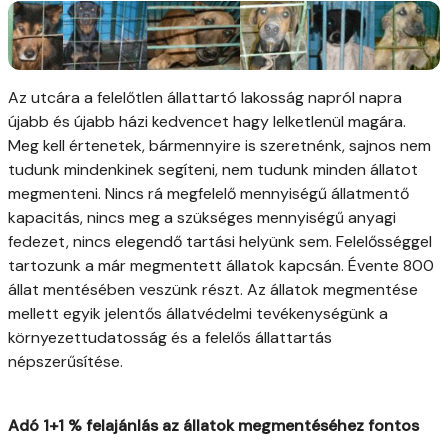
Az utcára a felelőtlen állattartó lakosság napról napra
újabb és újabb házi kedvencet hagy lelketlenül magára.
Meg kell értenetek, bármennyire is szeretnénk, sajnos nem
tudunk mindenkinek segíteni, nem tudunk minden állatot
megmenteni. Nincs rá megfelelő mennyiségű állatmentő
kapacitás, nincs meg a szükséges mennyiségű anyagi
fedezet, nincs elegendő tartási helyünk sem. Felelősséggel
tartozunk a már megmentett állatok kapcsán. Évente 800
állat mentésében veszünk részt. Az állatok megmentése
mellett egyik jelentős állatvédelmi tevékenységünk a
környezettudatosság és a felelős állattartás
népszerűsítése.
Adó 1+1 % felajánlás az állatok megmentéséhez fontos