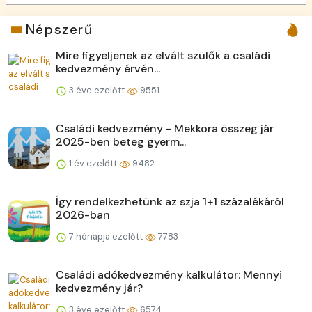
Népszerű
Mire figyeljenek az elvált szülők a családi
kedvezmény érvén...
3 éve ezelőtt
9551
Családi kedvezmény - Mekkora összeg jár
2025-ben beteg gyerm...
1 év ezelőtt
9482
Így rendelkezhetünk az szja 1+1 százalékáról
2026-ban
7 hónapja ezelőtt
7783
Családi adókedvezmény kalkulátor: Mennyi
kedvezmény jár?
3 éve ezelőtt
6574