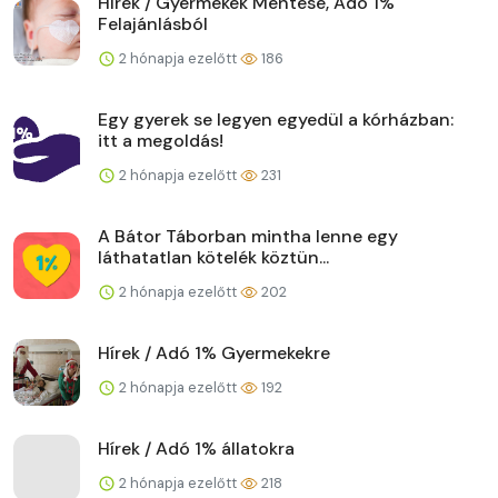
Hírek / Gyermekek Mentése, Adó 1%
Felajánlásból
2 hónapja ezelőtt
186
Egy gyerek se legyen egyedül a kórházban:
itt a megoldás!
2 hónapja ezelőtt
231
A Bátor Táborban mintha lenne egy
láthatatlan kötelék köztün...
2 hónapja ezelőtt
202
Hírek / Adó 1% Gyermekekre
2 hónapja ezelőtt
192
Hírek / Adó 1% állatokra
2 hónapja ezelőtt
218