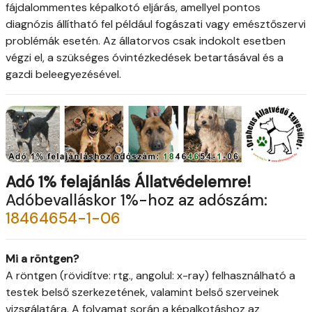
fájdalommentes képalkotó eljárás, amellyel pontos
diagnózis állítható fel például fogászati vagy emésztőszervi
problémák esetén. Az állatorvos csak indokolt esetben
végzi el, a szükséges óvintézkedések betartásával és a
gazdi beleegyezésével.
Adó 1% felajánlás Állatvédelemre!
Adóbevalláskor 1%-hoz az adószám:
18464654-1-06
Mi a röntgen?
A röntgen (rövidítve: rtg., angolul: x-ray) felhasználható a
testek belső szerkezetének, valamint belső szerveinek
vizsgálatára. A folyamat során a képalkotáshoz az