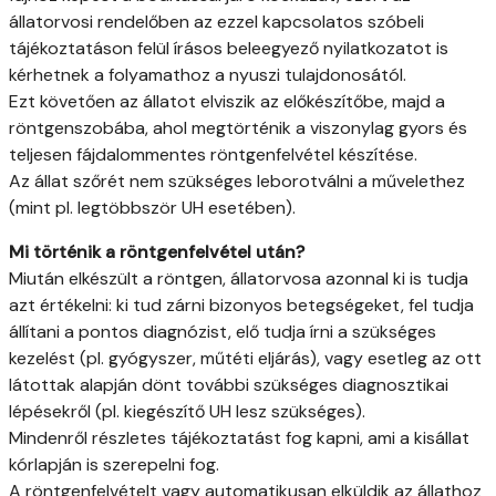
állatorvosi rendelőben az ezzel kapcsolatos szóbeli
tájékoztatáson felül írásos beleegyező nyilatkozatot is
kérhetnek a folyamathoz a nyuszi tulajdonosától.
Ezt követően az állatot elviszik az előkészítőbe, majd a
röntgenszobába, ahol megtörténik a viszonylag gyors és
teljesen fájdalommentes röntgenfelvétel készítése.
Az állat szőrét nem szükséges leborotválni a művelethez
(mint pl. legtöbbször UH esetében).
Mi történik a röntgenfelvétel után?
Miután elkészült a röntgen, állatorvosa azonnal ki is tudja
azt értékelni: ki tud zárni bizonyos betegségeket, fel tudja
állítani a pontos diagnózist, elő tudja írni a szükséges
kezelést (pl. gyógyszer, műtéti eljárás), vagy esetleg az ott
látottak alapján dönt további szükséges diagnosztikai
lépésekről (pl. kiegészítő UH lesz szükséges).
Mindenről részletes tájékoztatást fog kapni, ami a kisállat
kórlapján is szerepelni fog.
A röntgenfelvételt vagy automatikusan elküldik az állathoz