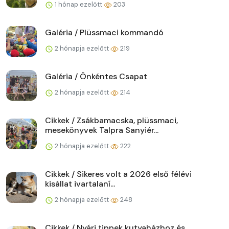
1 hónap ezelőtt
203
Galéria / Plüssmaci kommandó
2 hónapja ezelőtt
219
Galéria / Önkéntes Csapat
2 hónapja ezelőtt
214
Cikkek / Zsákbamacska, plüssmaci,
mesekönyvek Talpra Sanyiér...
2 hónapja ezelőtt
222
Cikkek / Sikeres volt a 2026 első félévi
kisállat ivartalaní...
2 hónapja ezelőtt
248
Cikkek / Nyári tippek kutyaházhoz és