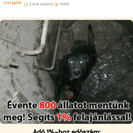
2 éve ezelőtt
4492
Adó 1%-hoz adószám: