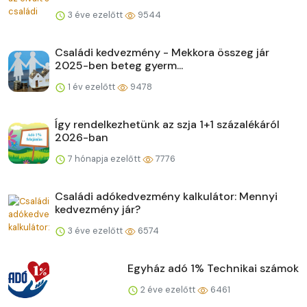
3 éve ezelőtt
9544
Családi kedvezmény - Mekkora összeg jár
2025-ben beteg gyerm...
1 év ezelőtt
9478
Így rendelkezhetünk az szja 1+1 százalékáról
2026-ban
7 hónapja ezelőtt
7776
Családi adókedvezmény kalkulátor: Mennyi
kedvezmény jár?
3 éve ezelőtt
6574
Egyház adó 1% Technikai számok
2 éve ezelőtt
6461