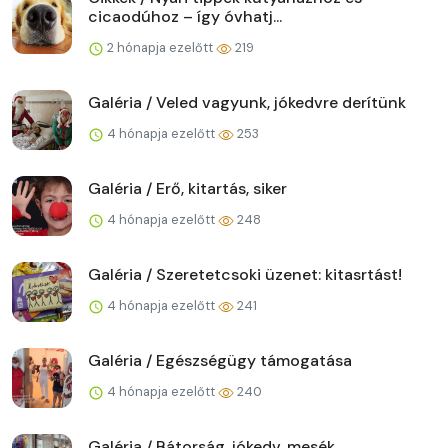
cicaodúhoz – így óvhatj...
2 hónapja ezelőtt
219
Galéria / Veled vagyunk, jókedvre derítünk
4 hónapja ezelőtt
253
Galéria / Erő, kitartás, siker
4 hónapja ezelőtt
248
Galéria / Szeretetcsoki üzenet: kitasrtást!
4 hónapja ezelőtt
241
Galéria / Egészségügy támogatása
4 hónapja ezelőtt
240
Galéria / Bátorság, jókedv, mesék