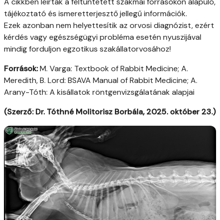
A cikkben leírtak a feltüntetett szakmai forrásokon alapuló,
tájékoztató és ismeretterjesztő jellegű információk.
Ezek azonban nem helyettesítik az orvosi diagnózist, ezért
kérdés vagy egészségügyi probléma esetén nyuszijával
mindig forduljon egzotikus szakállatorvosához!
Források:
M. Varga: Textbook of Rabbit Medicine; A.
Meredith, B. Lord: BSAVA Manual of Rabbit Medicine; A.
Arany-Tóth: A kisállatok röntgenvizsgálatának alapjai
(Szerző: Dr. Tóthné Molitorisz Borbála, 2025. október 23.)