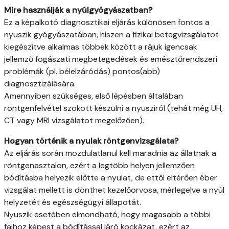
Mire használják a nyúlgyógyászatban?
Ez a képalkotó diagnosztikai eljárás különösen fontos a
nyuszik gyógyászatában, hiszen a fizikai betegvizsgálatot
kiegészítve alkalmas többek között a rájuk igencsak
jellemző fogászati megbetegedések és emésztőrendszeri
problémák (pl. bélelzáródás) pontos(abb)
diagnosztizálására.
Amennyiben szükséges, első lépésben általában
röntgenfelvétel szokott készülni a nyusziról (tehát még UH,
CT vagy MRI vizsgálatot megelőzően).
Hogyan történik a nyulak röntgenvizsgálata?
Az eljárás során mozdulatlanul kell maradnia az állatnak a
röntgenasztalon, ezért a legtöbb helyen jellemzően
bódításba helyezik előtte a nyulat, de ettől eltérően éber
vizsgálat mellett is dönthet kezelőorvosa, mérlegelve a nyúl
helyzetét és egészségügyi állapotát.
Nyuszik esetében elmondható, hogy magasabb a többi
fajhoz képest a bódítással járó kockázat, ezért az