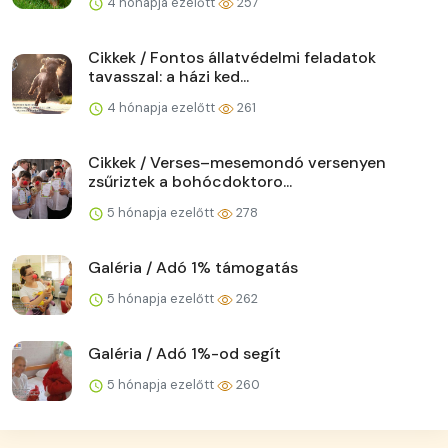
4 hónapja ezelőtt
257
Cikkek / Fontos állatvédelmi feladatok
tavasszal: a házi ked...
4 hónapja ezelőtt
261
Cikkek / Verses–mesemondó versenyen
zsűriztek a bohócdoktoro...
5 hónapja ezelőtt
278
Galéria / Adó 1% támogatás
5 hónapja ezelőtt
262
Galéria / Adó 1%-od segít
5 hónapja ezelőtt
260