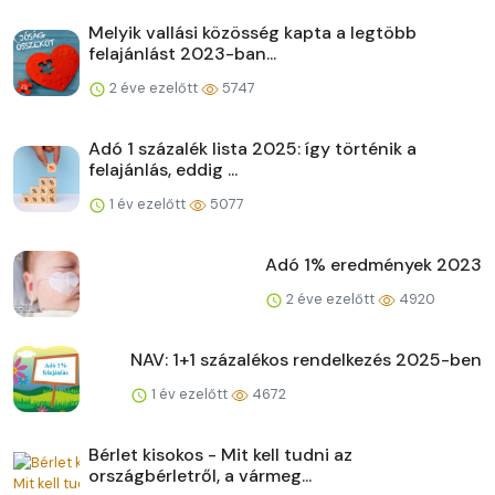
Melyik vallási közösség kapta a legtöbb
felajánlást 2023-ban...
2 éve ezelőtt
5747
Adó 1 százalék lista 2025: így történik a
felajánlás, eddig ...
1 év ezelőtt
5077
Adó 1% eredmények 2023
2 éve ezelőtt
4920
NAV: 1+1 százalékos rendelkezés 2025-ben
1 év ezelőtt
4672
Bérlet kisokos - Mit kell tudni az
országbérletről, a vármeg...