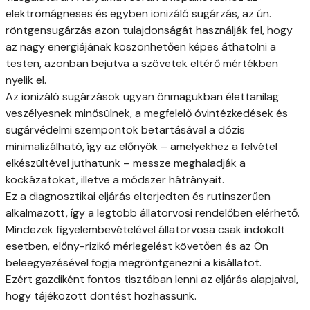
elektromágneses és egyben ionizáló sugárzás, az ún.
röntgensugárzás azon tulajdonságát használják fel, hogy
az nagy energiájának köszönhetően képes áthatolni a
testen, azonban bejutva a szövetek eltérő mértékben
nyelik el.
Az ionizáló sugárzások ugyan önmagukban élettanilag
veszélyesnek minősülnek, a megfelelő óvintézkedések és
sugárvédelmi szempontok betartásával a dózis
minimalizálható, így az előnyök – amelyekhez a felvétel
elkészültével juthatunk – messze meghaladják a
kockázatokat, illetve a módszer hátrányait.
Ez a diagnosztikai eljárás elterjedten és rutinszerűen
alkalmazott, így a legtöbb állatorvosi rendelőben elérhető.
Mindezek figyelembevételével állatorvosa csak indokolt
esetben, előny-rizikó mérlegelést követően és az Ön
beleegyezésével fogja megröntgenezni a kisállatot.
Ezért gazdiként fontos tisztában lenni az eljárás alapjaival,
hogy tájékozott döntést hozhassunk.