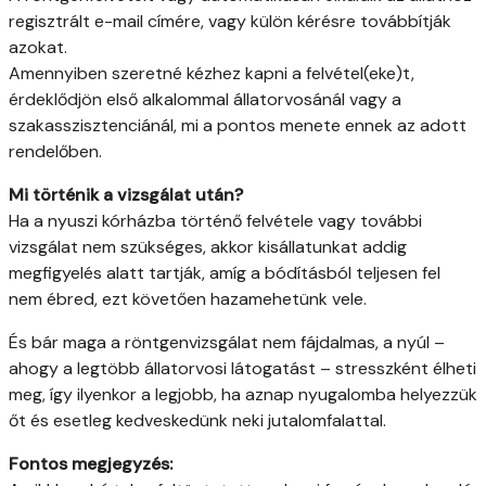
regisztrált e-mail címére, vagy külön kérésre továbbítják
azokat.
Amennyiben szeretné kézhez kapni a felvétel(eke)t,
érdeklődjön első alkalommal állatorvosánál vagy a
szakasszisztenciánál, mi a pontos menete ennek az adott
rendelőben.
Mi történik a vizsgálat után?
Ha a nyuszi kórházba történő felvétele vagy további
vizsgálat nem szükséges, akkor kisállatunkat addig
megfigyelés alatt tartják, amíg a bódításból teljesen fel
nem ébred, ezt követően hazamehetünk vele.
És bár maga a röntgenvizsgálat nem fájdalmas, a nyúl –
ahogy a legtöbb állatorvosi látogatást – stresszként élheti
meg, így ilyenkor a legjobb, ha aznap nyugalomba helyezzük
őt és esetleg kedveskedünk neki jutalomfalattal.
Fontos megjegyzés: