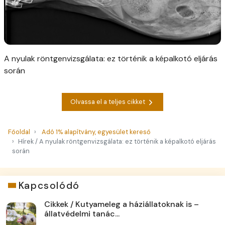
A nyulak röntgenvizsgálata: ez történik a képalkotó eljárás
során
Olvassa el a teljes cikket
Főoldal
Adó 1% alapítvány, egyesület kereső
Hírek / A nyulak röntgenvizsgálata: ez történik a képalkotó eljárás
során
Kapcsolódó
Cikkek / Kutyameleg a háziállatoknak is –
állatvédelmi tanác...