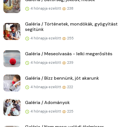
4 hónapja ezelőtt
238
Galéria / Történetek, mondókák, gyógyítást
segítünk
4 hónapja ezelőtt
255
Galéria / Meseolvasás - lelki megerősítés
4 hónapja ezelőtt
239
Galéria / Bízz bennünk, jót akarunk
4 hónapja ezelőtt
222
Galéria / Adományok
4 hónapja ezelőtt
225
Galéria / Nem mese: valódi élelmiszer