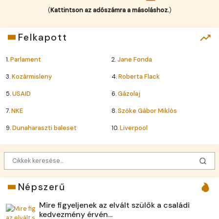
(
Kattintson az adószámra a másoláshoz.
)
Felkapott
1.
Parlament
2.
Jane Fonda
3.
Kozármisleny
4.
Roberta Flack
5.
USAID
6.
Gázolaj
7.
NKE
8.
Szőke Gábor Miklós
9.
Dunaharaszti baleset
10.
Liverpool
Népszerű
Mire figyeljenek az elvált szülők a családi
kedvezmény érvén...