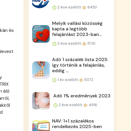
2 éve ezelőtt
6453
Melyik vallási közösség
kapta a legtöbb
ukán és
felajánlást 2023-ban...
2 éve ezelőtt
5741
levest
Adó 1 százalék lista 2025:
így történik a felajánlás,
eddig ...
y
1 év ezelőtt
5072
ÁTRIX
n élő
Adó 1% eredmények 2023
rról,
kiről
2 éve ezelőtt
4916
rd
NAV: 1+1 százalékos
rendelkezés 2025-ben