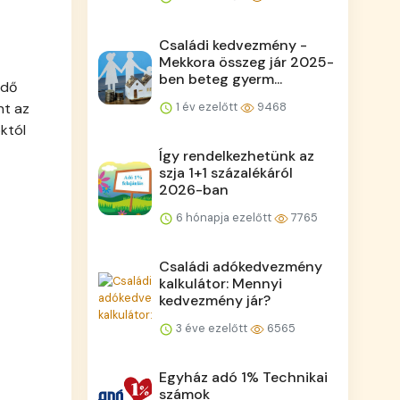
Családi kedvezmény -
Mekkora összeg jár 2025-
ben beteg gyerm...
edő
nt az
1 év ezelőtt
9468
któl
Így rendelkezhetünk az
szja 1+1 százalékáról
2026-ban
6 hónapja ezelőtt
7765
Családi adókedvezmény
kalkulátor: Mennyi
kedvezmény jár?
3 éve ezelőtt
6565
Egyház adó 1% Technikai
számok