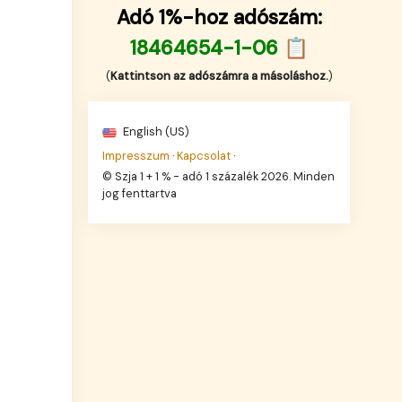
Adó 1%-hoz adószám:
18464654-1-06 📋
(
Kattintson az adószámra a másoláshoz.
)
English (US)
Impresszum
·
Kapcsolat
·
© Szja 1 + 1 % - adó 1 százalék 2026. Minden
jog fenttartva