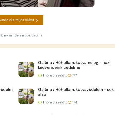
vassa el a teljes cikket
unknak mindennapos trauma
Galéria / Hőhullám, kutyameleg - házi
kedvenceink cédelme
1 hónap ezelőtt
177
védelmi
Galéria / Hőhullám, kutyavédelem - sok 
alap
1 hónap ezelőtt
174