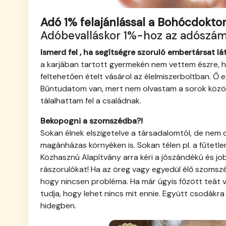
Adó 1% felajánlással a Bohócdoktor
Adóbevalláskor 1%-hoz az adószá
Ismerd fel , ha segítségre szoruló embertársat lát
a karjában tartott gyermekén nem vettem észre, hogy
feltehetően ételt vásárol az élelmiszerboltban. Ő 
Bűntudatom van, mert nem olvastam a sorok közö
tálalhattam fel a családnak.
Bekopogni a szomszédba?!
Sokan élnek elszigetelve a társadalomtól, de nem
magánházas környéken is. Sokan télen pl. a fűtetle
Közhasznú Alapítvány arra kéri a jószándékú és j
rászorulókat! Ha az öreg vagy egyedül élő szomszé
hogy nincsen probléma. Ha már úgyis főzött teát va
tudja, hogy lehet nincs mit ennie. Együtt csodákr
hidegben.