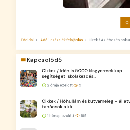
Ol
Főoldal
Adó 1 százalék felajánlás
Hírek / Az éhezés sok
Kapcsolódó
Cikkek / Idén is 5000 kisgyermek kap
segítséget iskolakezdés...
2 órája ezelőtt
5
Cikkek / Hőhullám és kutyameleg – állat
tanácsok a ká...
1 hónap ezelőtt
169