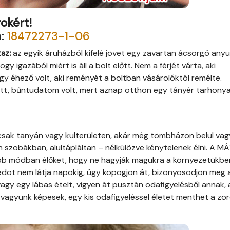
okért!
m:
18472273-1-06
sz:
az egyik áruházból kifelé jövet egy zavartan ácsorgó any
 igazából miért is áll a bolt előtt. Nem a férjét várta, aki
egy éhező volt, aki reményét a boltban vásárolóktól remélte.
tt, bűntudatom volt, mert aznap otthon egy tányér tarhonya
 csak tanyán vagy külterületen, akár még tömbházon belül vag
n szobákban, alultápláltan – nélkülözve kénytelenek élni. A M
obb módban élőket, hogy ne hagyják magukra a környezetükbe
dot nem látja napokig, úgy kopogjon át, bizonyosodjon meg a
gy egy lábas ételt, vigyen át pusztán odafigyelésből annak, a
a vagyunk képesek, egy kis odafigyeléssel életet menthet a zo