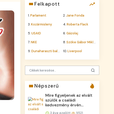
Felkapott
1.
Parlament
2.
Jane Fonda
3.
Kozármisleny
4.
Roberta Flack
5.
USAID
6.
Gázolaj
7.
NKE
8.
Szőke Gábor Miklós
9.
Dunaharaszti baleset
10.
Liverpool
Népszerű
Mire figyeljenek az elvált
szülők a családi
kedvezmény érvén...
3 éve ezelőtt
9521