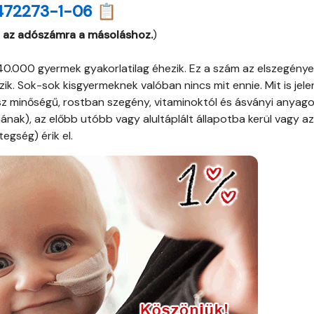
472273-1-06 📋
 az adószámra a másoláshoz.
)
.000 gyermek gyakorlatilag éhezik. Ez a szám az elszegény
. Sok-sok kisgyermeknek valóban nincs mit ennie. Mit is jele
ssz minőségű, rostban szegény, vitaminoktól és ásványi anyago
ak), az előbb utóbb vagy alultáplált állapotba kerül vagy az
egség) érik el.