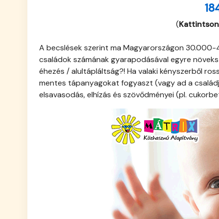
18
(
Kattintson
A becslések szerint ma Magyarországon 30.000-40
családok számának gyarapodásával egyre növekszik
éhezés / alultápláltság?! Ha valaki kényszerből ro
mentes tápanyagokat fogyaszt (vagy ad a családján
elsavasodás, elhízás és szövődményei (pl. cukorbet