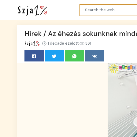
Hírek / Az éhezés sokunknak min
1 decade ezelőtt
361