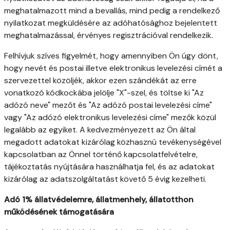
meghatalmazott mind a bevallás, mind pedig a rendelkező
nyilatkozat megküldésére az adóhatósághoz bejelentett
meghatalmazással, érvényes regisztrációval rendelkezik.
Felhívjuk szíves figyelmét, hogy amennyiben Ön úgy dönt,
hogy nevét és postai illetve elektronikus levelezési címét a
szervezettel közöljék, akkor ezen szándékát az erre
vonatkozó kódkockába jelölje "X"-szel, és töltse ki "Az
adózó neve" mezőt és "Az adózó postai levelezési címe"
vagy "Az adózó elektronikus levelezési címe" mezők közül
legalább az egyiket. A kedvezményezett az Ön által
megadott adatokat kizárólag közhasznú tevékenységével
kapcsolatban az Önnel történő kapcsolatfelvételre,
tájékoztatás nyújtására használhatja fel, és az adatokat
kizárólag az adatszolgáltatást követő 5 évig kezelheti.
Adó 1% állatvédelemre, állatmenhely, állatotthon
működésének támogatására