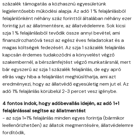
százalék támogatás a közhasznú egyesületünk
legjelentősebb működési alapja. Az adó 1 % felajánlásból
felajánlónként néhány száz forinttól általában néhány ezer
forintig jut az állatmentésre, az állatvédelemre. Sok kicsi
szja 1 % felajánlásból tevődik össze annyi bevétel, ami
finanszírozhatóvá teszi az egész éves feladatokat és a
magas költségek fedezését. Az szja 1 százalék felajánlás
kapcsán érdemes tudakozódni a könyvelést végző
szakembernél, a bérszámfejtést végző munkatársnál, mert
bár egyszerű az szja 1 százalék felajánlás, de egy apró
elírás vagy hiba a felajánlást meghiúsíthatja, ami azt
eredményezi, hogy az állatvédő egyesületig nem jut el. Az
adó 1% felajánlás körübelül 2-3 percet vesz igénybe.
4 fontos indok, hogy adóbevallás idején, az adó 1+1
felajánlással segítse az állatmentést
- az szja 1+1% felajánlás minden egyes forintja (bármikor
leellenőrizhetően) az állatok megmentésére, állatvédelemre
fordítódik,