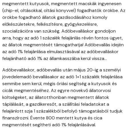
megmentett kutyusok, megmentett macskák ingyenesen
(chip-el, oltásokkal, oltási könyvvel) fogadhatók örökbe. Az
örökbe fogadható állatok gazdisodásához komoly
előkészületekre, felkészítésre, gyógykezelésre,
szocializációra van szükség. Adóbevalláskor gondoljon
arra, hogy az adó 1 százalék felajánlás révén fontos ügyet,
az állatok megmentését támogathatja! Adóbevallás idején
az adó 1% felajánlása elmulasztásával az adóbevalláskor
felajánlható adó 1% az államkasszába kerül vissza...
Adóbevalláskor, adóbevallás után május 20-ig a személyi
jövedelemadó bevallásakor az adó 1+1 százalék felajánlása
semmibe sem kerül, mégis óriási segítség a kutyusok és
cicák megmentéséhez. Az egyre növekvő állatorvosi
költségeket, az állatotthonban megmentett állatok
táplálását, a gazdikeresőt, a szállítási feladatokat a
felajánlott szja 1 százalékból befolyó támogatásból tudjuk
finanszírozni. Évente 800 mentett kutya és cica
megmentését segítheti adó 1% felajánlásával.