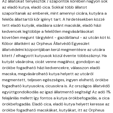
Az állatokat tenyésztők / szaporítók körében nagyon sok
az eladó kutya, eladó cica. Sokkal több állatot
szaporítanak az emberek, mint amennyi cicára, kutyára a
felelős állattartói kőr igényt tart. A hirdetésekben közzé
tett eladó kutyák, eladásra szánt macskák, eladó házi
kedvencek legtöbbje a felelőtlen megvásárlásokat
követően megunt tárgyként - gazdátlanul - az utcán köt ki.
Kóbor állatként az Orpheus Állatvédő Egyesület
állatvédelmi központjában kerül megmentésre az utcára
kitett / elhagyott kutyusok közül évente többszáznyi. Ha
kutyát vásárolna, cicát venne magához, gondoljon az
örökbe fogadható házi kedvencekre, válasszon eladó
macska, megvásárolható kutya helyett az utcáról
megmentett, teljesen egészséges, ingyen elvihető, örökbe
fogadható kutyusokra, cicusokra is. Az országos állatvédő
együttgondolkodás az igazi állatmentő segítség! Az adó 1%
felajánlás mellett így fontos a kutya örökbefogadás, a cica
örökbefogadás. Eladó cica, eladó kutya helyett keresse az
örökbe fogadható macskákat, kutyákat, itt az Orpheus