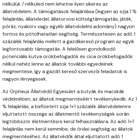
nélkülük / nélküled nem lehetne ilyen sikeres az
állatvédelem. A támogatások felajánlása (legyen az szja 1 %
felajánlás, állateledel, állatorvosi költségtámogatás, játék,
póráz, nyakörv vagy egyéb állatvédelmi adomány) nagyon
fontos és pótolhatatlan segítség. Természetesen az adó 1
százalék felajánlás mellett a gazdikereső program az egyik
legfontosabb támogatás. A felelősen gondolkodó
potenciális kutya örökbefogadók és cica örökbefogadók
nélkül nehéz lenne az állatok további egyedeinek
megmentése, így a gazdit kereső szervezői feladatok is
nagyon lényegesek.
Az Orpheus Állatvédő Egyesület a kutyák és macskák
védelmében, az állatok megmentéséért tevékenykedik. Az 1
% felajánlás, a befizetett szja 1+1 százalék állatvédelemre
eljuttatott összege az állatmentő tevékenységek során
legtöbbször életmentésre kerül felhasználásra. Az adó 1+1
felajánlás nem kerül semmibe, de óriási segítség az állatok
megmentéséhez. Az állatvédők által eljuttatott adó 1