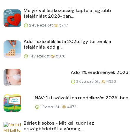
Melyik vallási közösség kapta a legtöbb
felajánlást 2023-ban...
2 éve ezelőtt
5747
Adó 1 százalék lista 2025: így történik a
felajánlás, eddig ...
1 év ezelőtt
5078
Adó 1% eredmények 2023
2 éve ezelőtt
4920
NAV: 1+1 százalékos rendelkezés 2025-ben
1 év ezelőtt
4672
Bérlet kisokos - Mit kell tudni az
országbérletről, a vármeg...