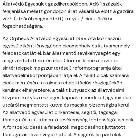
Állatvédő Egyesület gazdikeresőjében. Adó 1 százalék
felajánlása mellett gondoljon állat vásárlása előtt a gazdira
váró (utcáról megmentett) kutyák / cicák örökbe
fogadhatóságára.
Az Orpheus Állatvédő Egyesület 1999 óta közhasznú
egyesületként lényegében cicamenhely és kutyamenhely
feladatokat lát el, bár állatmentő tevékenységét egy
megszüntetett sintértelep (!fontos lenne a további
sintértelepek megszüntetése!) reformprogramja által
állatvédelmi központjában látja el. A talált cicák számára
cicák mentésére alkalmas rehabilitációs részlegünkön
kerülnek elhelyezésre, a talált kutyusok az állatvédelmi
központ kutyás részlegén kapnak menedéket, így minden
utcáról megmentett kutya és macska biztonságba kerül.
Az állatvédő egyesület önkéntesei, segítői, tagsága,
támogatói az állatmentő tevékenység fontosságát ismerik.
A fontos küldetés a feladatok megoldásához juttatott
támogatás révén végezhető el. A segítők és pártolók