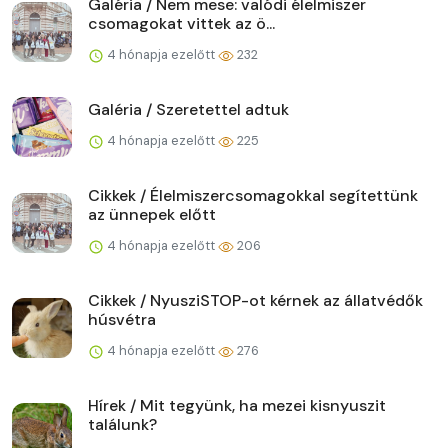
Galéria / Nem mese: valódi élelmiszer
csomagokat vittek az ö...
4 hónapja ezelőtt
232
Galéria / Szeretettel adtuk
4 hónapja ezelőtt
225
Cikkek / Élelmiszercsomagokkal segítettünk
az ünnepek előtt
4 hónapja ezelőtt
206
Cikkek / NyusziSTOP-ot kérnek az állatvédők
húsvétra
4 hónapja ezelőtt
276
Hírek / Mit tegyünk, ha mezei kisnyuszit
találunk?