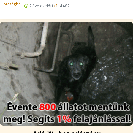
2 éve ezelőtt
4492