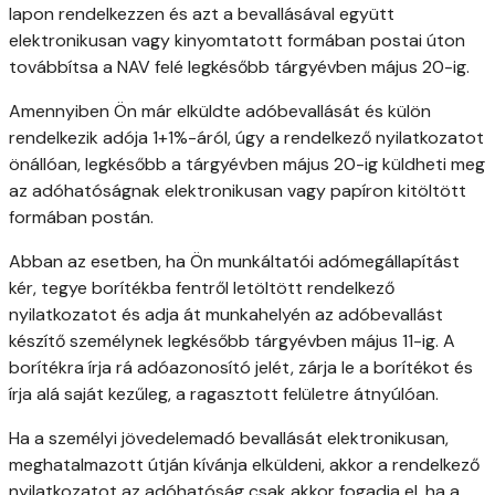
lapon rendelkezzen és azt a bevallásával együtt
elektronikusan vagy kinyomtatott formában postai úton
továbbítsa a NAV felé legkésőbb tárgyévben május 20-ig.
Amennyiben Ön már elküldte adóbevallását és külön
rendelkezik adója 1+1%-áról, úgy a rendelkező nyilatkozatot
önállóan, legkésőbb a tárgyévben május 20-ig küldheti meg
az adóhatóságnak elektronikusan vagy papíron kitöltött
formában postán.
Abban az esetben, ha Ön munkáltatói adómegállapítást
kér, tegye borítékba fentről letöltött rendelkező
nyilatkozatot és adja át munkahelyén az adóbevallást
készítő személynek legkésőbb tárgyévben május 11-ig. A
borítékra írja rá adóazonosító jelét, zárja le a borítékot és
írja alá saját kezűleg, a ragasztott felületre átnyúlóan.
Ha a személyi jövedelemadó bevallását elektronikusan,
meghatalmazott útján kívánja elküldeni, akkor a rendelkező
nyilatkozatot az adóhatóság csak akkor fogadja el, ha a