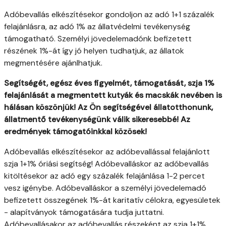
Adóbevallás elkészítésekor gondoljon az adó 1+1 százalék
felajánlásra, az adó 1% az állatvédelmi tevékenység
támogatható. Személyi jövedelemadónk befizetett
részének 1%-át így jó helyen tudhatjuk, az állatok
megmentésére ajánlhatjuk.
Segítségét, egész éves figyelmét, támogatását, szja 1%
felajánlását a megmentett kutyák és macskák nevében is
hálásan köszönjük! Az Ön segítségével állatotthonunk,
állatmentő tevékenységünk válik sikeresebbé! Az
eredmények támogatóinkkal közösek!
Adóbevallás elkészítésekor az adóbevallással felajánlott
szja 1+1% óriási segítség! Adóbevalláskor az adóbevallás
kitöltésekor az adó egy százalék felajánlása 1-2 percet
vesz igénybe. Adóbevalláskor a személyi jövedelemadó
befizetett összegének 1%-át karitatív célokra, egyesületek
- alapítványok támogatására tudja juttatni.
Adóbevallásakor az adóbevallás részeként az szja 1+1%