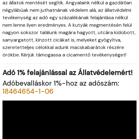
az állatok mentését segítik. Angyalaink nélkül a gazdátlan
négylábúak nem juthatnának védelem alá, az állatvédelmi
tevékenység az adó egy százalékának felajánlása nélkül
nem lenne ilyen eredményes. A kutyák megmentésén felül
nagyon sokszor találunk magára hagyott, utcára kidobott,
sanyargatott, kínzott cicákat is, melyeket gyógyítva,
szeretetteljes célokkal adunk macskabarátok részére
örökbe. Kérjük támogassa a cicamentő tevékenységet!
Adó 1% felajánlással az Állatvédelemért!
Adóbevalláskor 1%-hoz az adószám:
18464654-1-06