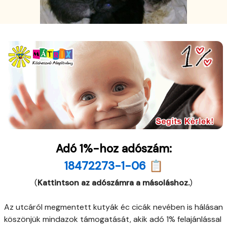
Adó 1%-hoz adószám:
18472273-1-06 📋
(
Kattintson az adószámra a másoláshoz.
)
Az utcáról megmentett kutyák éc cicák nevében is hálásan
köszönjük mindazok támogatását, akik adó 1% felajánlással