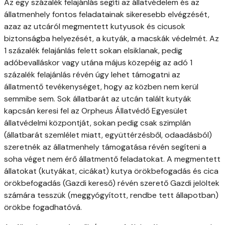
Az egy százalék felajánlás segíti az állatvédelem és az
állatmenhely fontos feladatainak sikeresebb elvégzését,
azaz az utcáról megmentett kutyusok és cicusok
biztonságba helyezését, a kutyák, a macskák védelmét. Az
1 százalék felajánlás felett sokan elsiklanak, pedig
adóbevalláskor vagy utána május közepéig az adó 1
százalék felajánlás révén úgy lehet támogatni az
állatmentő tevékenységet, hogy az közben nem kerül
semmibe sem. Sok állatbarát az utcán talált kutyák
kapcsán keresi fel az Orpheus Állatvédő Egyesület
állatvédelmi központját, sokan pedig csak szimplán
(állatbarát szemlélet miatt, együttérzésből, odaadásból)
szeretnék az állatmenhely támogatása révén segíteni a
soha véget nem érő állatmentő feladatokat. A megmentett
állatokat (kutyákat, cicákat) kutya örökbefogadás és cica
örökbefogadás (Gazdi kereső) révén szerető Gazdi jelöltek
számára tesszük (meggyógyított, rendbe tett állapotban)
örökbe fogadhatóvá.