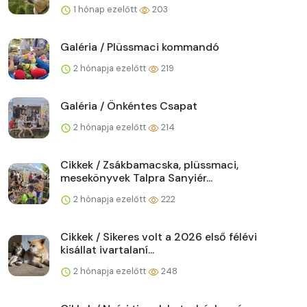
1 hónap ezelőtt
203
Galéria / Plüssmaci kommandó
2 hónapja ezelőtt
219
Galéria / Önkéntes Csapat
2 hónapja ezelőtt
214
Cikkek / Zsákbamacska, plüssmaci,
mesekönyvek Talpra Sanyiér...
2 hónapja ezelőtt
222
Cikkek / Sikeres volt a 2026 első félévi
kisállat ivartalaní...
2 hónapja ezelőtt
248