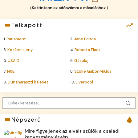
(
Kattintson az adószámra a másoláshoz.
)
Felkapott
1.
Parlament
2.
Jane Fonda
3.
Kozármisleny
4.
Roberta Flack
5.
USAID
6.
Gázolaj
7.
NKE
8.
Szőke Gábor Miklós
9.
Dunaharaszti baleset
10.
Liverpool
Népszerű
Mire figyeljenek az elvált szülők a családi
kedvezmény érvén...