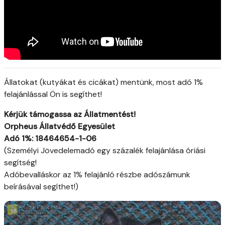
Állatokat (kutyákat és cicákat) mentünk, most adó 1%
felajánlással Ön is segíthet!
Kérjük támogassa az Állatmentést!
Orpheus Állatvédő Egyesület
Adó 1%:
18464654-1-06
(Személyi Jövedelemadó egy százalék felajánlása óriási
segítség!
Adóbevalláskor az 1% felajánló részbe adószámunk
beírásával segíthet!)