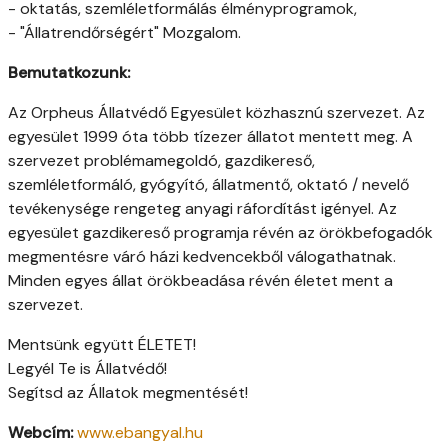
- oktatás, szemléletformálás élményprogramok,
- "Állatrendőrségért" Mozgalom.
Bemutatkozunk:
Az Orpheus Állatvédő Egyesület közhasznú szervezet. Az
egyesület 1999 óta több tízezer állatot mentett meg. A
szervezet problémamegoldó, gazdikereső,
szemléletformáló, gyógyító, állatmentő, oktató / nevelő
tevékenysége rengeteg anyagi ráfordítást igényel. Az
egyesület gazdikereső programja révén az örökbefogadók
megmentésre váró házi kedvencekből válogathatnak.
Minden egyes állat örökbeadása révén életet ment a
szervezet.
Mentsünk együtt ÉLETET!
Legyél Te is Állatvédő!
Segítsd az Állatok megmentését!
Webcím:
www.ebangyal.hu