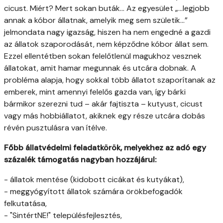
cicust. Miért? Mert sokan buták... Az egyesület „…legjobb
annak a kóbor állatnak, amelyik meg sem születik…”
jelmondata nagy igazság, hiszen ha nem engedné a gazdi
az állatok szaporodását, nem képződne kóbor állat sem.
Ezzel ellentétben sokan felelőtlenül magukhoz vesznek
állatokat, amit hamar megunnak és utcára dobnak. A
probléma alapja, hogy sokkal több állatot szaporítanak az
emberek, mint amennyi felelős gazda van, így bárki
bármikor szerezni tud – akár fajtiszta – kutyust, cicust
vagy más hobbiállatot, akiknek egy része utcára dobás
révén pusztulásra van ítélve.
Főbb állatvédelmi feladatkörök, melyekhez az adó egy
százalék támogatás nagyban hozzájárul:
- állatok mentése (kidobott cicákat és kutyákat),
- meggyógyított állatok számára örökbefogadók
felkutatása,
- "SintértNE!" településfejlesztés,