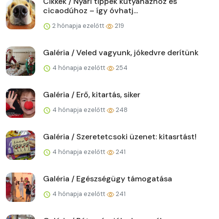
Cikkek / Nyári tippek kutyaházhoz és
cicaodúhoz – így óvhatj...
2 hónapja ezelőtt
219
Galéria / Veled vagyunk, jókedvre derítünk
4 hónapja ezelőtt
254
Galéria / Erő, kitartás, siker
4 hónapja ezelőtt
248
Galéria / Szeretetcsoki üzenet: kitasrtást!
4 hónapja ezelőtt
241
Galéria / Egészségügy támogatása
4 hónapja ezelőtt
241