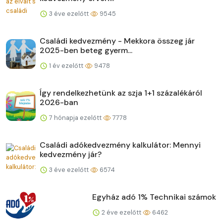
3 éve ezelőtt
9545
Családi kedvezmény - Mekkora összeg jár
2025-ben beteg gyerm...
1 év ezelőtt
9478
Így rendelkezhetünk az szja 1+1 százalékáról
2026-ban
7 hónapja ezelőtt
7778
Családi adókedvezmény kalkulátor: Mennyi
kedvezmény jár?
3 éve ezelőtt
6574
Egyház adó 1% Technikai számok
2 éve ezelőtt
6462