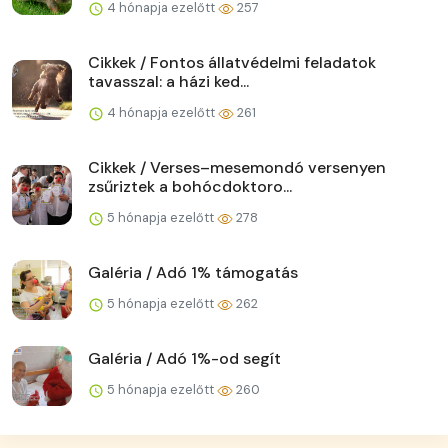
4 hónapja ezelőtt
257
Cikkek / Fontos állatvédelmi feladatok
tavasszal: a házi ked...
4 hónapja ezelőtt
261
Cikkek / Verses–mesemondó versenyen
zsűriztek a bohócdoktoro...
5 hónapja ezelőtt
278
Galéria / Adó 1% támogatás
5 hónapja ezelőtt
262
Galéria / Adó 1%-od segít
5 hónapja ezelőtt
260