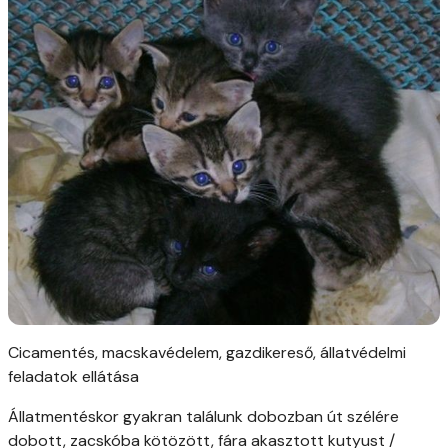
Cicamentés, macskavédelem, gazdikereső, állatvédelmi
feladatok ellátása
Állatmentéskor gyakran találunk dobozban út szélére
dobott, zacskóba kötözött, fára akasztott kutyust /