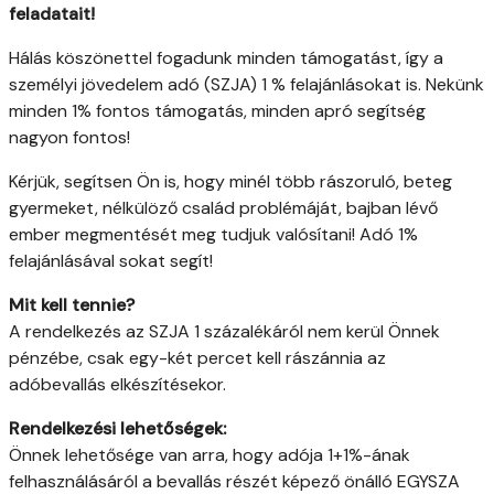
feladatait!
Hálás köszönettel fogadunk minden támogatást, így a
személyi jövedelem adó (SZJA) 1 % felajánlásokat is. Nekünk
minden 1% fontos támogatás, minden apró segítség
nagyon fontos!
Kérjük, segítsen Ön is, hogy minél több rászoruló, beteg
gyermeket, nélkülöző család problémáját, bajban lévő
ember megmentését meg tudjuk valósítani! Adó 1%
felajánlásával sokat segít!
Mit kell tennie?
A rendelkezés az SZJA 1 százalékáról nem kerül Önnek
pénzébe, csak egy-két percet kell rászánnia az
adóbevallás elkészítésekor.
Rendelkezési lehetőségek:
Önnek lehetősége van arra, hogy adója 1+1%-ának
felhasználásáról a bevallás részét képező önálló EGYSZA