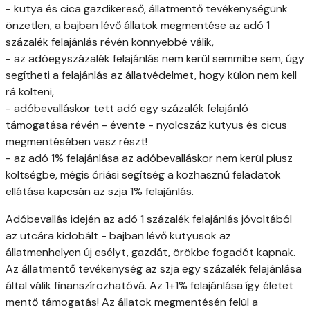
- kutya és cica gazdikereső, állatmentő tevékenységünk
önzetlen, a bajban lévő állatok megmentése az adó 1
százalék felajánlás révén könnyebbé válik,
- az adóegyszázalék felajánlás nem kerül semmibe sem, úgy
segítheti a felajánlás az állatvédelmet, hogy külön nem kell
rá költeni,
- adóbevalláskor tett adó egy százalék felajánló
támogatása révén - évente - nyolcszáz kutyus és cicus
megmentésében vesz részt!
- az adó 1% felajánlása az adóbevalláskor nem kerül plusz
költségbe, mégis óriási segítség a közhasznú feladatok
ellátása kapcsán az szja 1% felajánlás.
Adóbevallás idején az adó 1 százalék felajánlás jóvoltából
az utcára kidobált - bajban lévő kutyusok az
állatmenhelyen új esélyt, gazdát, örökbe fogadót kapnak.
Az állatmentő tevékenység az szja egy százalék felajánlása
által válik finanszírozhatóvá. Az 1+1% felajánlása így életet
mentő támogatás! Az állatok megmentésén felül a