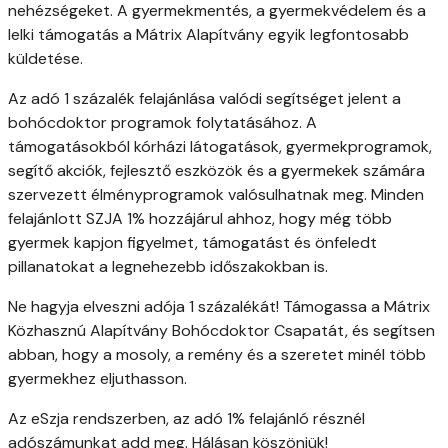
nehézségeket. A gyermekmentés, a gyermekvédelem és a
lelki támogatás a Mátrix Alapítvány egyik legfontosabb
küldetése.
Az adó 1 százalék felajánlása valódi segítséget jelent a
bohócdoktor programok folytatásához. A
támogatásokból kórházi látogatások, gyermekprogramok,
segítő akciók, fejlesztő eszközök és a gyermekek számára
szervezett élményprogramok valósulhatnak meg. Minden
felajánlott SZJA 1% hozzájárul ahhoz, hogy még több
gyermek kapjon figyelmet, támogatást és önfeledt
pillanatokat a legnehezebb időszakokban is.
Ne hagyja elveszni adója 1 százalékát! Támogassa a Mátrix
Közhasznú Alapítvány Bohócdoktor Csapatát, és segítsen
abban, hogy a mosoly, a remény és a szeretet minél több
gyermekhez eljuthasson.
Az eSzja rendszerben, az adó 1% felajánló résznél
adószámunkat add meg. Hálásan köszönjük!