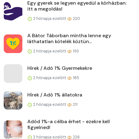
Egy gyerek se legyen egyedül a kórházban:
itt a megoldás!
2 hónapja ezelőtt
220
A Bátor Táborban mintha lenne egy
láthatatlan kötelék köztün...
2 hónapja ezelőtt
193
Hírek / Adó 1% Gyermekekre
2 hónapja ezelőtt
185
Hírek / Adó 1% állatokra
2 hónapja ezelőtt
211
Adód 1%-a célba érhet - ezekre kell
figyelned!
2 hónapja ezelőtt
226