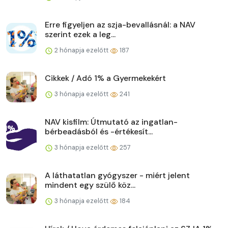
Erre figyeljen az szja-bevallásnál: a NAV
szerint ezek a leg...
2 hónapja ezelőtt
187
Cikkek / Adó 1% a Gyermekekért
3 hónapja ezelőtt
241
NAV kisfilm: Útmutató az ingatlan-
bérbeadásból és -értékesít...
3 hónapja ezelőtt
257
A láthatatlan gyógyszer - miért jelent
mindent egy szülő köz...
3 hónapja ezelőtt
184