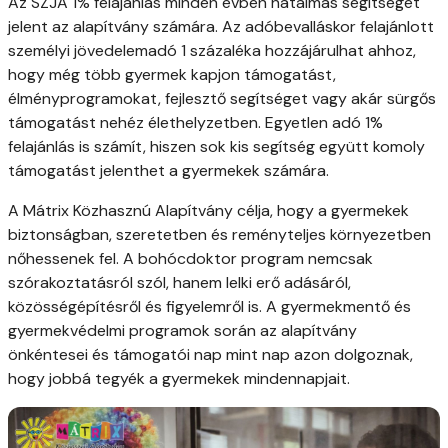
Az SZJA 1% felajánlás minden évben hatalmas segítséget
jelent az alapítvány számára. Az adóbevalláskor felajánlott
személyi jövedelemadó 1 százaléka hozzájárulhat ahhoz,
hogy még több gyermek kapjon támogatást,
élményprogramokat, fejlesztő segítséget vagy akár sürgős
támogatást nehéz élethelyzetben. Egyetlen adó 1%
felajánlás is számít, hiszen sok kis segítség együtt komoly
támogatást jelenthet a gyermekek számára.
A Mátrix Közhasznú Alapítvány célja, hogy a gyermekek
biztonságban, szeretetben és reményteljes környezetben
nőhessenek fel. A bohócdoktor program nemcsak
szórakoztatásról szól, hanem lelki erő adásáról,
közösségépítésről és figyelemről is. A gyermekmentő és
gyermekvédelmi programok során az alapítvány
önkéntesei és támogatói nap mint nap azon dolgoznak,
hogy jobbá tegyék a gyermekek mindennapjait.