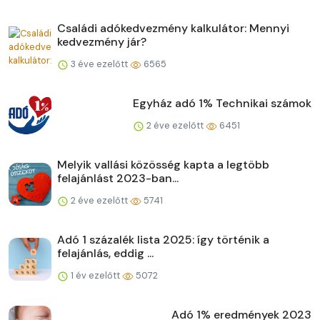
Családi adókedvezmény kalkulátor: Mennyi
kedvezmény jár?
3 éve ezelőtt
6565
Egyház adó 1% Technikai számok
2 éve ezelőtt
6451
Melyik vallási közösség kapta a legtöbb
felajánlást 2023-ban...
2 éve ezelőtt
5741
Adó 1 százalék lista 2025: így történik a
felajánlás, eddig ...
1 év ezelőtt
5072
Adó 1% eredmények 2023