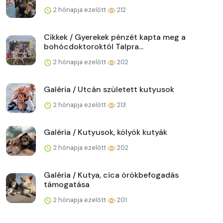
2 hónapja ezelőtt
212
Cikkek / Gyerekek pénzét kapta meg a
bohócdoktoroktól Talpra...
2 hónapja ezelőtt
202
Galéria / Utcán született kutyusok
2 hónapja ezelőtt
213
Galéria / Kutyusok, kölyök kutyák
2 hónapja ezelőtt
202
Galéria / Kutya, cica örökbefogadás
támogatása
2 hónapja ezelőtt
201