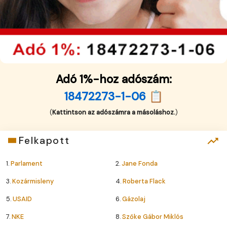
Adó 1%-hoz adószám:
18472273-1-06 📋
(
Kattintson az adószámra a másoláshoz.
)
Felkapott
1.
Parlament
2.
Jane Fonda
3.
Kozármisleny
4.
Roberta Flack
5.
USAID
6.
Gázolaj
7.
NKE
8.
Szőke Gábor Miklós