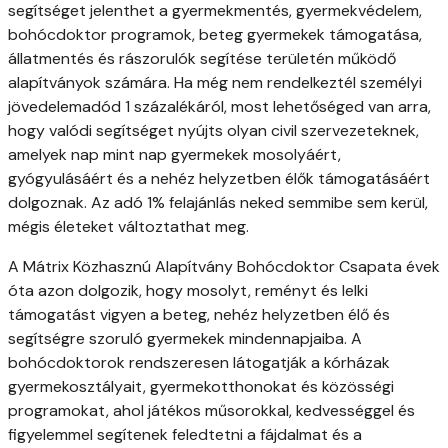
segítséget jelenthet a gyermekmentés, gyermekvédelem,
bohócdoktor programok, beteg gyermekek támogatása,
állatmentés és rászorulók segítése területén működő
alapítványok számára. Ha még nem rendelkeztél személyi
jövedelemadód 1 százalékáról, most lehetőséged van arra,
hogy valódi segítséget nyújts olyan civil szervezeteknek,
amelyek nap mint nap gyermekek mosolyáért,
gyógyulásáért és a nehéz helyzetben élők támogatásáért
dolgoznak. Az adó 1% felajánlás neked semmibe sem kerül,
mégis életeket változtathat meg.
A Mátrix Közhasznú Alapítvány Bohócdoktor Csapata évek
óta azon dolgozik, hogy mosolyt, reményt és lelki
támogatást vigyen a beteg, nehéz helyzetben élő és
segítségre szoruló gyermekek mindennapjaiba. A
bohócdoktorok rendszeresen látogatják a kórházak
gyermekosztályait, gyermekotthonokat és közösségi
programokat, ahol játékos műsorokkal, kedvességgel és
figyelemmel segítenek feledtetni a fájdalmat és a