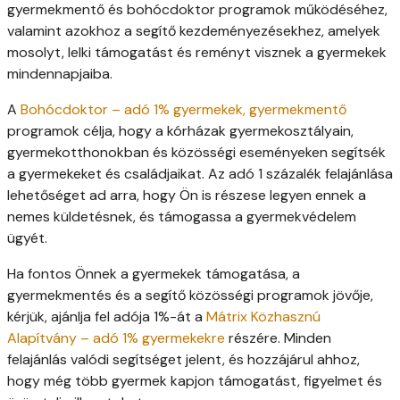
gyermekmentő és bohócdoktor programok működéséhez,
valamint azokhoz a segítő kezdeményezésekhez, amelyek
mosolyt, lelki támogatást és reményt visznek a gyermekek
mindennapjaiba.
A
Bohócdoktor – adó 1% gyermekek, gyermekmentő
programok célja, hogy a kórházak gyermekosztályain,
gyermekotthonokban és közösségi eseményeken segítsék
a gyermekeket és családjaikat. Az adó 1 százalék felajánlása
lehetőséget ad arra, hogy Ön is részese legyen ennek a
nemes küldetésnek, és támogassa a gyermekvédelem
ügyét.
Ha fontos Önnek a gyermekek támogatása, a
gyermekmentés és a segítő közösségi programok jövője,
kérjük, ajánlja fel adója 1%-át a
Mátrix Közhasznú
Alapítvány – adó 1% gyermekekre
részére. Minden
felajánlás valódi segítséget jelent, és hozzájárul ahhoz,
hogy még több gyermek kapjon támogatást, figyelmet és