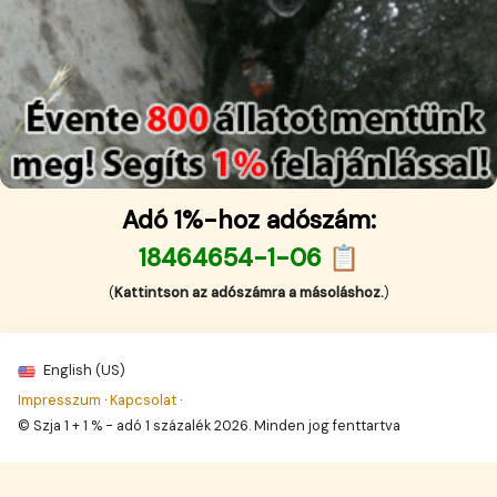
Adó 1%-hoz adószám:
18464654-1-06 📋
(
Kattintson az adószámra a másoláshoz.
)
English (US)
Impresszum
·
Kapcsolat
·
© Szja 1 + 1 % - adó 1 százalék 2026. Minden jog fenttartva