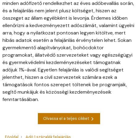
minden adófizető rendelkezhet az éves adóbevallás során,
és a felajánlás nem jelent plusz költséget, hiszen az
összeget az állam egyébként is levonja. Érdemes időben
ellenőrizni a kedvezményezett adószámát, valamint ügyelni
arra, hogy a nyilatkozat pontosan legyen kitöltve, mert
hibás adatok esetén a felajánlás érvénytelen lehet. Sokan
gyermekmentő alapítványokat, bohócdoktor
programokat, állatvédő szervezeteket vagy egészségügyi
és gyermekvédelmi kezdeményezéseket támogatnak
adójuk 1%-ával. Egyetlen felajánlás is valódi segítséget
jelenthet, hiszen a civil szervezetek számára ezek a
támogatások fontos szerepet töltenek be programjaik,
segítő munkájuk és közösségi kezdeményezéseik
fenntartásában.
Olvassa el a teljes cikket
Főoldal
Adó 1 százalék felajánlás