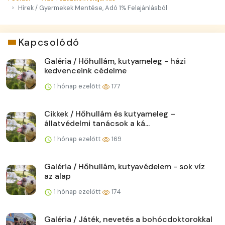
Hírek / Gyermekek Mentése, Adó 1% Felajánlásból
Kapcsolódó
Galéria / Hőhullám, kutyameleg - házi
kedvenceink cédelme
1 hónap ezelőtt
177
Cikkek / Hőhullám és kutyameleg –
állatvédelmi tanácsok a ká...
1 hónap ezelőtt
169
Galéria / Hőhullám, kutyavédelem - sok víz
az alap
1 hónap ezelőtt
174
Galéria / Játék, nevetés a bohócdoktorokkal