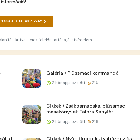
 információ!
vassa el a teljes cikket
talanítás, kutya - cica felelős tartása, állatvédelem
–
Galéria / Plüssmaci kommandó
2 hónapja ezelőtt
216
Cikkek / Zsákbamacska, plüssmaci,
mesekönyvek Talpra Sanyiér...
2 hónapja ezelőtt
216
sállat
Cikkek / Nyári tippek kutyaházhoz és