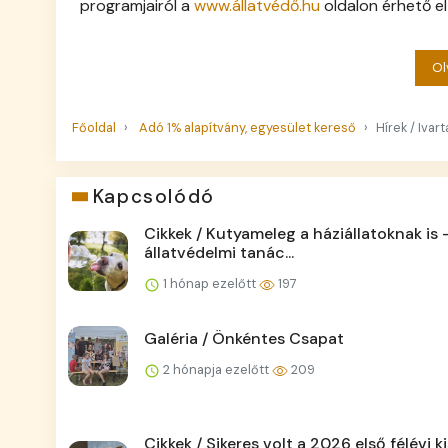
programjairól a
www.állatvédő.hu
oldalon érhető el
Ol
Főoldal
Adó 1% alapítvány, egyesület kereső
Hírek / Ivar
Kapcsolódó
Cikkek / Kutyameleg a háziállatoknak is 
állatvédelmi tanác...
1 hónap ezelőtt
197
Galéria / Önkéntes Csapat
2 hónapja ezelőtt
209
Cikkek / Sikeres volt a 2026 első félévi ki