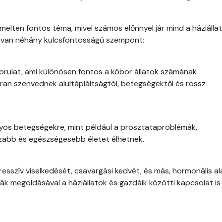
melten fontos téma, mivel számos előnnyel jár mind a háziállat
t van néhány kulcsfontosságú szempont:
orulat, ami különösen fontos a kóbor állatok számának
an szenvednek alultápláltságtól, betegségektől és rossz
nyos betegségekre, mint például a prosztataproblémák,
zabb és egészségesebb életet élhetnek.
gresszív viselkedését, csavargási kedvét, és más, hormonális a
mák megoldásával a háziállatok és gazdáik közötti kapcsolat is