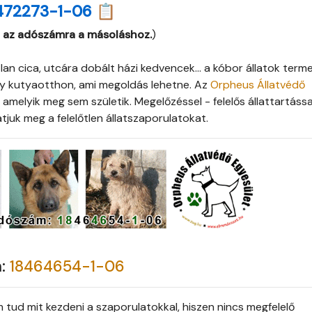
472273-1-06 📋
 az adószámra a másoláshoz.
)
an cica, utcára dobált házi kedvencek... a kóbor állatok term
agy kutyaotthon, ami megoldás lehetne. Az
Orpheus Állatvédő
 amelyik meg sem születik. Megelőzéssel - felelős állattartássa
atjuk meg a felelőtlen állatszaporulatokat.
m:
18464654-1-06
 tud mit kezdeni a szaporulatokkal, hiszen nincs megfelelő