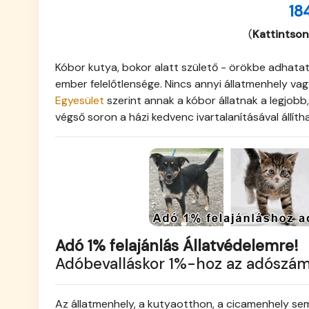
18
(
Kattintson
Kóbor kutya, bokor alatt születő - örökbe adhatatl
ember felelőtlensége. Nincs annyi állatmenhely v
Egyesület
szerint annak a kóbor állatnak a legjobb,
végső soron a házi kedvenc ivartalanításával állíth
Adó 1% felajánlás Állatvédelemre!
Adóbevalláskor 1%-hoz az adószá
Az állatmenhely, a kutyaotthon, a cicamenhely sem