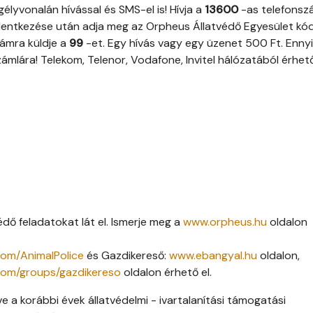
lyvonalán hívással és SMS-el is! Hívja a
13600
-as telefons
elentkezése után adja meg az Orpheus Állatvédő Egyesület kód
ámra küldje a
99
-et. Egy hívás vagy egy üzenet 500 Ft. Ennyi
ámlára! Telekom, Telenor, Vodafone, Invitel hálózatából érhető
dő feladatokat lát el. Ismerje meg a
www.orpheus.hu
oldalon
om/AnimalPolice
és Gazdikereső:
www.ebangyal.hu
oldalon,
com/groups/gazdikereso
oldalon érhető el.
tve a korábbi évek állatvédelmi - ivartalanítási támogatási