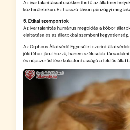
Az ivartalanítással csökkenthető az állatmenhelye
közterületeken. Ez hosszú távon pénzügyi megtaka
5. Etikai szempontok
Az ivartalanítás humánus megoldás a kóbor állato
elaltatása és az állatokkal szembeni kegyetlenség.
Az Orpheus Állatvédő Egyesület szerint állatvédel
jólétéhez járul hozzá, hanem szélesebb társadalmi 
és népszerűsítése kulcsfontosságú a felelős állatt