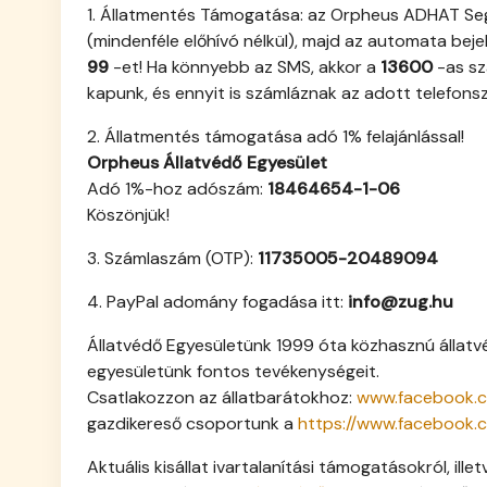
1. Állatmentés Támogatása: az Orpheus ADHAT Segé
(mindenféle előhívó nélkül), majd az automata bej
99
-et! Ha könnyebb az SMS, akkor a
13600
-as sz
kapunk, és ennyit is számláznak az adott telefonsz
2. Állatmentés támogatása adó 1% felajánlással!
Orpheus Állatvédő Egyesület
Adó 1%-hoz adószám:
18464654-1-06
Köszönjük!
3. Számlaszám (OTP):
11735005-20489094
4. PayPal adomány fogadása itt:
info@zug.hu
Állatvédő Egyesületünk 1999 óta közhasznú állatvé
egyesületünk fontos tevékenységeit.
Csatlakozzon az állatbarátokhoz:
www.facebook.c
gazdikereső csoportunk a
https://www.facebook.
Aktuális kisállat ivartalanítási támogatásokról, ille