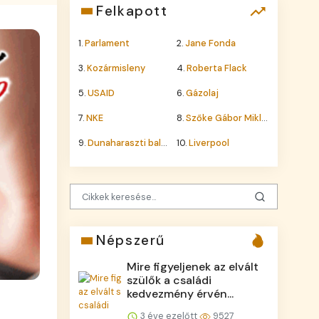
Felkapott
1.
Parlament
2.
Jane Fonda
3.
Kozármisleny
4.
Roberta Flack
5.
USAID
6.
Gázolaj
7.
NKE
8.
Szőke Gábor Miklós
9.
Dunaharaszti baleset
10.
Liverpool
Népszerű
Mire figyeljenek az elvált
szülők a családi
kedvezmény érvén...
3 éve ezelőtt
9527