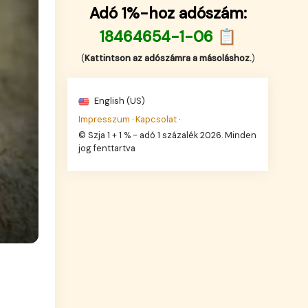
Adó 1%-hoz adószám:
18464654-1-06 📋
(
Kattintson az adószámra a másoláshoz.
)
English (US)
Impresszum
·
Kapcsolat
·
© Szja 1 + 1 % - adó 1 százalék 2026. Minden
jog fenttartva