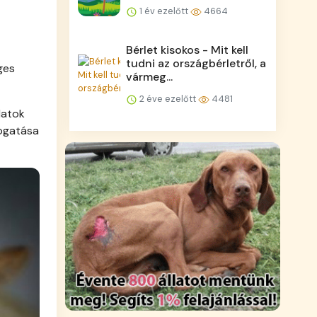
1 év ezelőtt
4664
Bérlet kisokos - Mit kell
tudni az országbérletről, a
ges
vármeg...
2 éve ezelőtt
4481
latok
mogatása