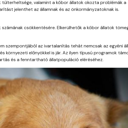
k túlterheltsége, valamint a kóbor állatok okozta problémák a
rítást jelenthet az államnak és az önkormányzatoknak is.
k számának csökkentésére. Elkerülhetők a kóbor állatok töme
em szempontjából az ivartalanítás tehát nemcsak az egyéni ál
és környezeti előnyökkel is jár. Az ilyen típusú programok tá
artás és a fenntartható állatpopuláció eléréséhez.