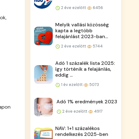
2 éve ezelőtt
6456
ok,
Melyik vallási közösség
kapta a legtöbb
felajánlást 2023-ban...
2 éve ezelőtt
5744
Adó 1 százalék lista 2025:
így történik a felajánlás,
eddig ...
1 év ezelőtt
5073
Adó 1% eredmények 2023
lapon
2 éve ezelőtt
4917
NAV: 1+1 százalékos
rendelkezés 2025-ben