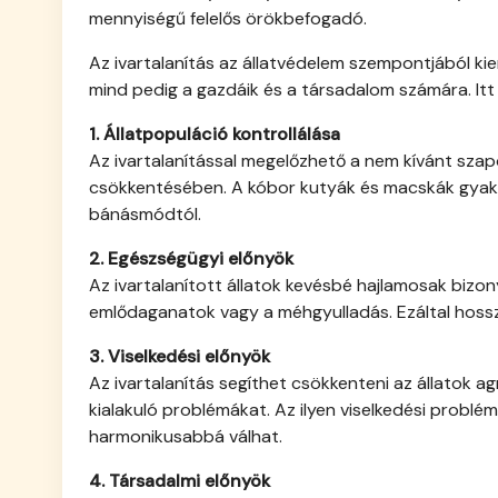
mennyiségű felelős örökbefogadó.
Az ivartalanítás az állatvédelem szempontjából kie
mind pedig a gazdáik és a társadalom számára. It
1. Állatpopuláció kontrollálása
Az ivartalanítással megelőzhető a nem kívánt szap
csökkentésében. A kóbor kutyák és macskák gyakr
bánásmódtól.
2. Egészségügyi előnyök
Az ivartalanított állatok kevésbé hajlamosak bizo
emlődaganatok vagy a méhgyulladás. Ezáltal hoss
3. Viselkedési előnyök
Az ivartalanítás segíthet csökkenteni az állatok a
kialakuló problémákat. Az ilyen viselkedési problé
harmonikusabbá válhat.
4. Társadalmi előnyök