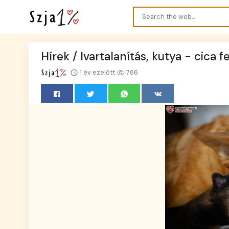
Hírek / Ivartalanítás, kutya - cica f
1 év ezelőtt
766