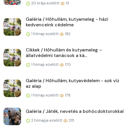
20 órája ezelőtt
13
Galéria / Hőhullám, kutyameleg - házi
kedvenceink cédelme
1 hónap ezelőtt
182
Cikkek / Hőhullám és kutyameleg –
állatvédelmi tanácsok a ká...
1 hónap ezelőtt
170
Galéria / Hőhullám, kutyavédelem - sok víz
az alap
1 hónap ezelőtt
178
Galéria / Játék, nevetés a bohócdoktorokkal
2 hónapja ezelőtt
215