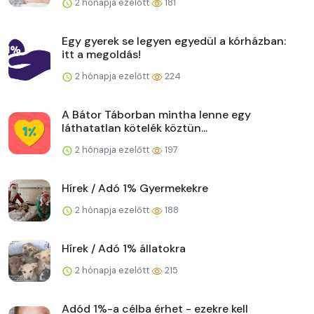
2 hónapja ezelőtt
181
Egy gyerek se legyen egyedül a kórházban:
itt a megoldás!
2 hónapja ezelőtt
224
A Bátor Táborban mintha lenne egy
láthatatlan kötelék köztün...
2 hónapja ezelőtt
197
Hírek / Adó 1% Gyermekekre
2 hónapja ezelőtt
188
Hírek / Adó 1% állatokra
2 hónapja ezelőtt
215
Adód 1%-a célba érhet - ezekre kell