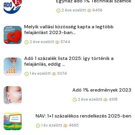
Egyház adó 1% Technikai számok
2 éve ezelőtt
6456
Melyik vallási közösség kapta a legtöbb
felajánlást 2023-ban...
2 éve ezelőtt
5744
Adó 1 százalék lista 2025: így történik a
felajánlás, eddig ...
1 év ezelőtt
5074
Adó 1% eredmények 2023
2 éve ezelőtt
4918
NAV: 1+1 százalékos rendelkezés 2025-ben
1 év ezelőtt
4665