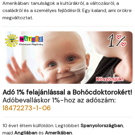
Amerikában: tanulságok a kultúrákról, a változásról, a
családról és a személyes fejlődésről. Egy kaland, ami örökre
megváltoztat.
Adó 1% felajánlással a Bohócdoktorokért!
Adóbevalláskor 1%-hoz az adószám:
18472273-1-06
10 évet éltem külföldön. Legtöbbet
Spanyolországban
,
majd
Angliában
és
Amerikában
.