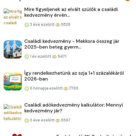
Mire figyeljenek az elvált szülők a családi
kedvezmény érvén...
3 éve ezelőtt
9528
Családi kedvezmény - Mekkora összeg jár
2025-ben beteg gyerm...
1 év ezelőtt
9471
Így rendelkezhetünk az szja 1+1 százalékáról
2026-ban
6 hónapja ezelőtt
7769
Családi adókedvezmény kalkulátor: Mennyi
kedvezmény jár?
3 éve ezelőtt
6567