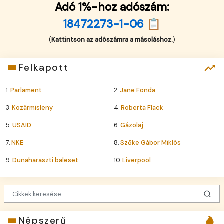
Adó 1%-hoz adószám:
18472273-1-06 📋
(
Kattintson az adószámra a másoláshoz.
)
Felkapott
1.
Parlament
2.
Jane Fonda
3.
Kozármisleny
4.
Roberta Flack
5.
USAID
6.
Gázolaj
7.
NKE
8.
Szőke Gábor Miklós
9.
Dunaharaszti baleset
10.
Liverpool
Népszerű