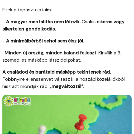
Ezek a tapasztalataim:
-
A magyar mentalitás nem létezik.
Csakis
sikeres vagy
sikertelen gondolkodás.
-
A minimálbérből sehol sem élsz jól.
.
Minden új ország, minden kaland fejleszt.
Kinyílik a 3.
szemed, és másképp látsz dolgokat.
A családod és barátaid másképp tekintenek rád.
Többnyire ellenszenvet váltasz ki a hozzád közelállókból,
hisz azt mondják rád:
„megváltoztál”
.