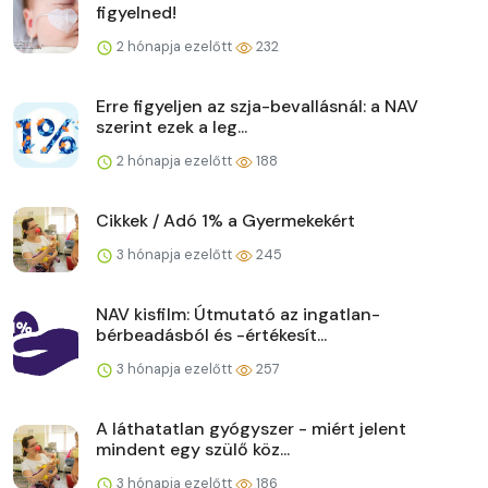
figyelned!
2 hónapja ezelőtt
232
Erre figyeljen az szja-bevallásnál: a NAV
szerint ezek a leg...
2 hónapja ezelőtt
188
Cikkek / Adó 1% a Gyermekekért
3 hónapja ezelőtt
245
NAV kisfilm: Útmutató az ingatlan-
bérbeadásból és -értékesít...
3 hónapja ezelőtt
257
A láthatatlan gyógyszer - miért jelent
mindent egy szülő köz...
3 hónapja ezelőtt
186