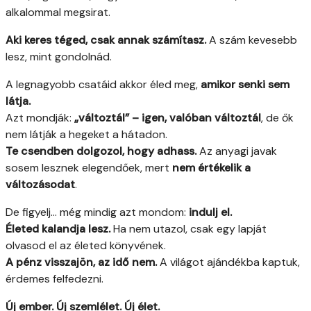
alkalommal megsirat.
Aki keres téged, csak annak számítasz.
A szám kevesebb
lesz, mint gondolnád.
A legnagyobb csatáid akkor éled meg,
amikor senki sem
látja.
Azt mondják:
„változtál” – igen, valóban változtál
, de ők
nem látják a hegeket a hátadon.
Te csendben dolgozol, hogy adhass.
Az anyagi javak
sosem lesznek elegendőek, mert
nem értékelik a
változásodat
.
De figyelj… még mindig azt mondom:
indulj el.
Életed kalandja lesz.
Ha nem utazol, csak egy lapját
olvasod el az életed könyvének.
A pénz visszajön, az idő nem.
A világot ajándékba kaptuk,
érdemes felfedezni.
Új ember. Új szemlélet. Új élet.