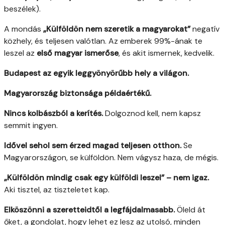
beszélek).
A mondás
„Külföldön nem szeretik a magyarokat”
negatív
közhely, és teljesen valótlan. Az emberek 99%-ának te
leszel az
első magyar ismerőse
, és akit ismernek, kedvelik.
Budapest az egyik leggyönyörűbb hely a világon.
Magyarország biztonsága példaértékű.
Nincs kolbászból a kerítés.
Dolgoznod kell, nem kapsz
semmit ingyen.
Idővel sehol sem érzed magad teljesen otthon.
Se
Magyarországon, se külföldön. Nem vágysz haza, de mégis.
„Külföldön mindig csak egy külföldi leszel” – nem igaz.
Aki tisztel, az tiszteletet kap.
Elköszönni a szeretteidtől a legfájdalmasabb.
Öleld át
őket, a gondolat, hogy lehet ez lesz az utolsó, minden