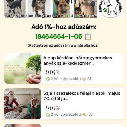
Adó 1%-hoz adószám:
18464654-1-06 📋
(
Kattintson az adószámra a másoláshoz.
)
A nap kérdése: háromgyermekes
anyák szja-kedvezmén...
2 hónapja ezelőtt
231
Szja 1 százalékos felajánlások: május
20. éjfél jo...
2 hónapja ezelőtt
182