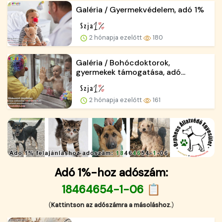
Galéria / Gyermekvédelem, adó 1%
2 hónapja ezelőtt
180
Galéria / Bohócdoktorok,
gyermekek támogatása, adó...
2 hónapja ezelőtt
161
Adó 1%-hoz adószám:
18464654-1-06 📋
(
Kattintson az adószámra a másoláshoz.
)