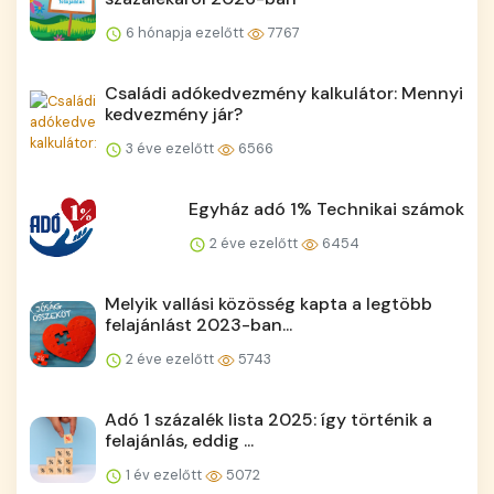
6 hónapja ezelőtt
7767
Családi adókedvezmény kalkulátor: Mennyi
kedvezmény jár?
3 éve ezelőtt
6566
Egyház adó 1% Technikai számok
2 éve ezelőtt
6454
Melyik vallási közösség kapta a legtöbb
felajánlást 2023-ban...
2 éve ezelőtt
5743
Adó 1 százalék lista 2025: így történik a
felajánlás, eddig ...
1 év ezelőtt
5072