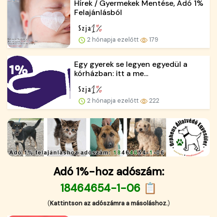
Hírek / Gyermekek Mentése, Adó 1%
Felajánlásból
2 hónapja ezelőtt
179
Egy gyerek se legyen egyedül a
kórházban: itt a me...
2 hónapja ezelőtt
222
Adó 1%-hoz adószám:
18464654-1-06 📋
(
Kattintson az adószámra a másoláshoz.
)