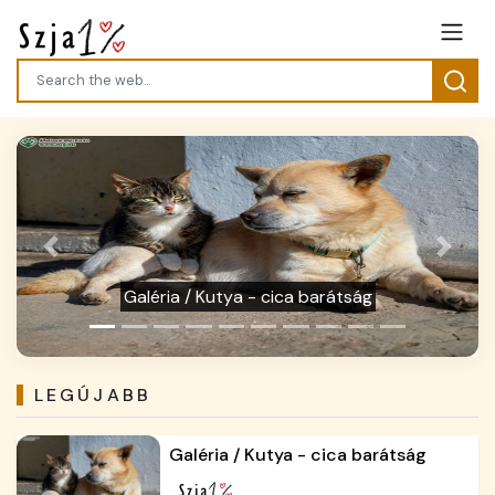
Cikkek / Nyári tippek kutyaházhoz és
Previous
Next
cicaodúhoz – így óvhatjuk
kedvenceinket a hőségtől
LEGÚJABB
Galéria / Kutya - cica barátság