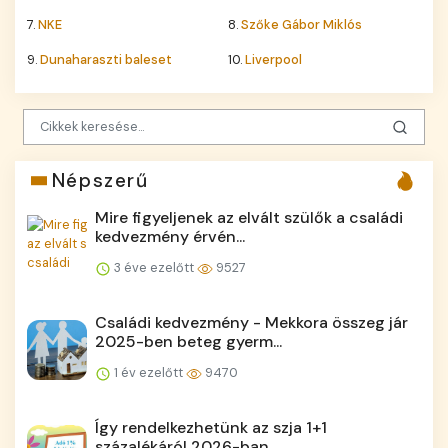
7.
NKE
8.
Szőke Gábor Miklós
9.
Dunaharaszti baleset
10.
Liverpool
Népszerű
Mire figyeljenek az elvált szülők a családi
kedvezmény érvén...
3 éve ezelőtt
9527
Családi kedvezmény - Mekkora összeg jár
2025-ben beteg gyerm...
1 év ezelőtt
9470
Így rendelkezhetünk az szja 1+1
százalékáról 2026-ban