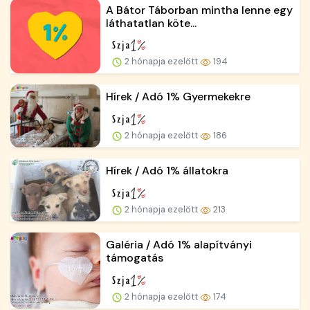
A Bátor Táborban mintha lenne egy
láthatatlan köte...
2 hónapja ezelőtt
194
Hírek / Adó 1% Gyermekekre
2 hónapja ezelőtt
186
Hírek / Adó 1% állatokra
2 hónapja ezelőtt
213
Galéria / Adó 1% alapítványi
támogatás
2 hónapja ezelőtt
174