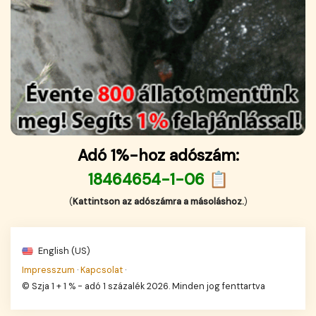
Adó 1%-hoz adószám:
18464654-1-06 📋
(
Kattintson az adószámra a másoláshoz.
)
English (US)
Impresszum
·
Kapcsolat
·
© Szja 1 + 1 % - adó 1 százalék 2026. Minden jog fenttartva