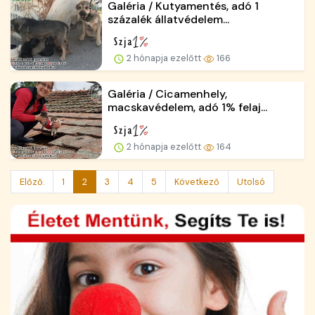
Galéria / Kutyamentés, adó 1
százalék állatvédelem...
2 hónapja ezelőtt
166
Galéria / Cicamenhely,
macskavédelem, adó 1% felaj...
2 hónapja ezelőtt
164
Előző.
1
2
3
4
5
Következő
Utolsó