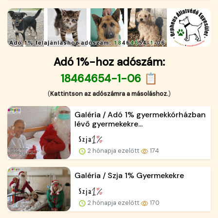
Adó 1%-hoz adószám:
18464654-1-06 📋
(
Kattintson az adószámra a másoláshoz.
)
Galéria / Adó 1% gyermekkórházban
lévő gyermekekre...
2 hónapja ezelőtt
174
Galéria / Szja 1% Gyermekekre
2 hónapja ezelőtt
170