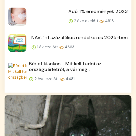
Adó 1% eredmények 2023
2 éve ezelőtt
4916
NAV: 1+1 százalékos rendelkezés 2025-ben
1 év ezelőtt
4663
Bérlet kisokos - Mit kell tudni az
országbérletről, a vármeg...
2 éve ezelőtt
4481