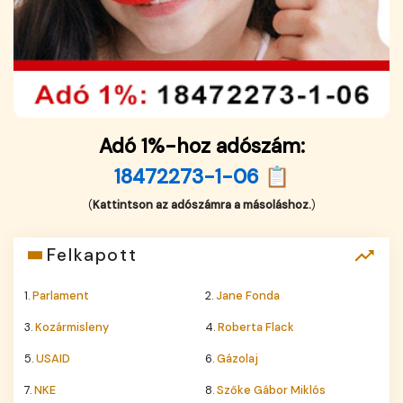
Adó 1%-hoz adószám:
18472273-1-06 📋
(
Kattintson az adószámra a másoláshoz.
)
Felkapott
1.
Parlament
2.
Jane Fonda
3.
Kozármisleny
4.
Roberta Flack
5.
USAID
6.
Gázolaj
7.
NKE
8.
Szőke Gábor Miklós