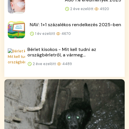
2 éve ezelőtt
4920
NAV: 1+1 százalékos rendelkezés 2025-ben
1 év ezelőtt
4670
Bérlet kisokos - Mit kell tudni az
országbérletről, a vármeg...
2 éve ezelőtt
4489