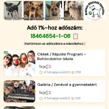
Adó 1%-hoz adószám:
18464654-1-06 📋
(
Kattintson az adószámra a másoláshoz.
)
Cikkek / Képzési Program –
Bohócdoktor Iskola
4 hónapja ezelőtt
258
Galéria / Zenével a gyermekekért
4 hónapja ezelőtt
233