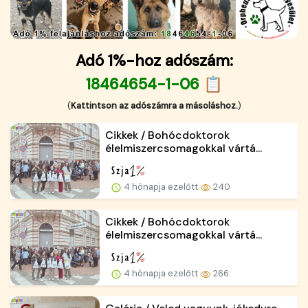
Adó 1%-hoz adószám:
18464654-1-06 📋
(
Kattintson az adószámra a másoláshoz.
)
Cikkek / Bohócdoktorok
élelmiszercsomagokkal vártá...
4 hónapja ezelőtt
240
Cikkek / Bohócdoktorok
élelmiszercsomagokkal vártá...
4 hónapja ezelőtt
266