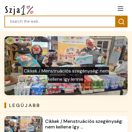
Previous
Next
NAV kisfilm: A személyi kedvezmény
igénylése az szja-bevallásban
LEGÚJABB
Cikkek / Menstruációs szegénység:
nem kellene így ...