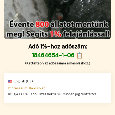
Adó 1%-hoz adószám:
18464654-1-06 📋
(
Kattintson az adószámra a másoláshoz.
)
English (US)
Impresszum
·
Kapcsolat
·
© Szja 1 + 1 % - adó 1 százalék 2026. Minden jog fenttartva