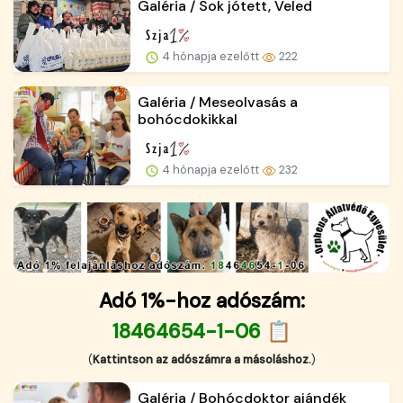
Galéria / Sok jótett, Veled
4 hónapja ezelőtt
222
Galéria / Meseolvasás a
bohócdokikkal
4 hónapja ezelőtt
232
Adó 1%-hoz adószám:
18464654-1-06 📋
(
Kattintson az adószámra a másoláshoz.
)
Galéria / Bohócdoktor ajándék