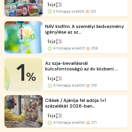
3 hónapja ezelőtt
221
NAV kisfilm: A személyi kedvezmény
igénylése az sz...
4 hónapja ezelőtt
356
Az szja-bevallásnál
kulcsfontosságú az év közbeni ...
4 hónapja ezelőtt
319
Cikkek / Ajánlja fel adója 1+1
százalékát 2026-ban...
4 hónapja ezelőtt
271