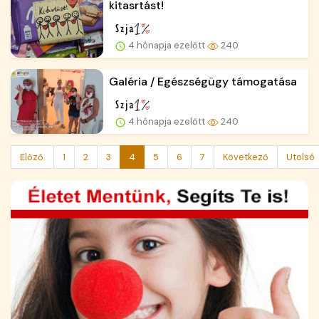
kitasrtást!
4 hónapja ezelőtt
240
Galéria / Egészségügy támogatása
4 hónapja ezelőtt
240
Előző.
1
2
3
4
5
6
7
Következő
Utolsó