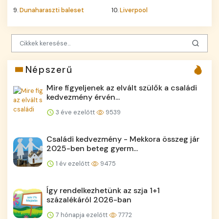
9.
Dunaharaszti baleset
10.
Liverpool
Népszerű
Mire figyeljenek az elvált szülők a családi
kedvezmény érvén...
3 éve ezelőtt
9539
Családi kedvezmény - Mekkora összeg jár
2025-ben beteg gyerm...
1 év ezelőtt
9475
Így rendelkezhetünk az szja 1+1
százalékáról 2026-ban
7 hónapja ezelőtt
7772