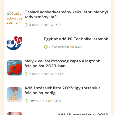
Családi adókedvezmény kalkulátor: Mennyi
kedvezmény jár?
3 éve ezelőtt
6571
Egyház adó 1% Technikai számok
2 éve ezelőtt
6459
Melyik vallási közösség kapta a legtöbb
felajánlást 2023-ban...
2 éve ezelőtt
5746
Adó 1 százalék lista 2025: így történik a
felajánlás, eddig ...
1 év ezelőtt
5075
Adó 1% eredmények 2023