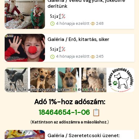
Galéria / Veled vagyunk, jókedvre
derítünk
4 hónapja ezelőtt
248
Galéria / Erő, kitartás, siker
4 hónapja ezelőtt
245
Adó 1%-hoz adószám:
18464654-1-06 📋
(
Kattintson az adószámra a másoláshoz.
)
Galéria / Szeretetcsoki üzenet: