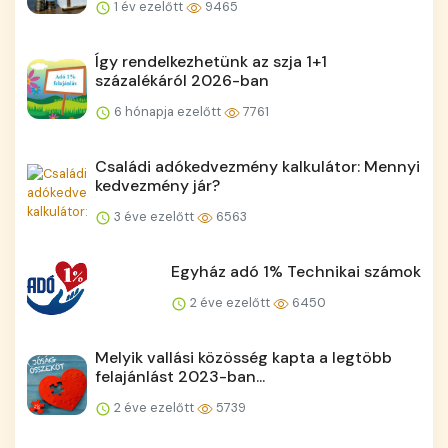
1 év ezelőtt
9465
Így rendelkezhetünk az szja 1+1
százalékáról 2026-ban
6 hónapja ezelőtt
7761
Családi adókedvezmény kalkulátor: Mennyi
kedvezmény jár?
3 éve ezelőtt
6563
Egyház adó 1% Technikai számok
2 éve ezelőtt
6450
Melyik vallási közösség kapta a legtöbb
felajánlást 2023-ban...
2 éve ezelőtt
5739