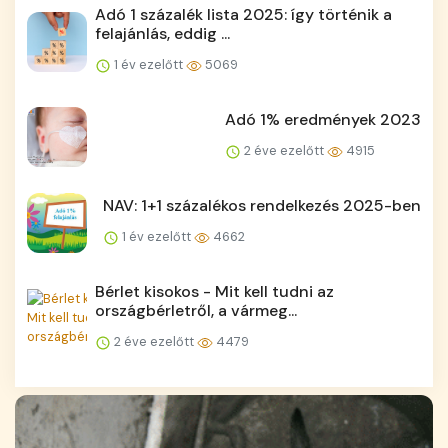
Adó 1 százalék lista 2025: így történik a
felajánlás, eddig ...
1 év ezelőtt
5069
Adó 1% eredmények 2023
2 éve ezelőtt
4915
NAV: 1+1 százalékos rendelkezés 2025-ben
1 év ezelőtt
4662
Bérlet kisokos - Mit kell tudni az
országbérletről, a vármeg...
2 éve ezelőtt
4479