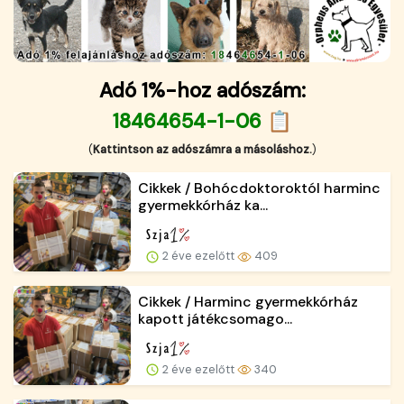
Adó 1%-hoz adószám:
18464654-1-06 📋
(
Kattintson az adószámra a másoláshoz.
)
Cikkek / Bohócdoktoroktól harminc
gyermekkórház ka...
2 éve ezelőtt
409
Cikkek / Harminc gyermekkórház
kapott játékcsomago...
2 éve ezelőtt
340