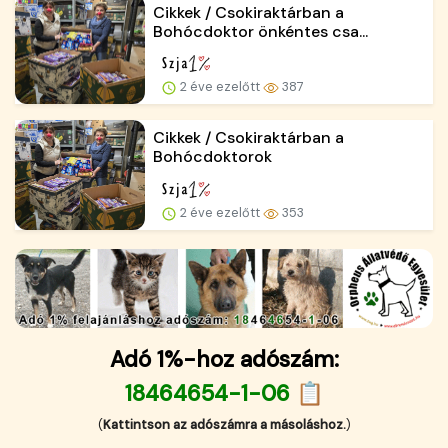
Cikkek / Csokiraktárban a
Bohócdoktor önkéntes csa...
2 éve ezelőtt
387
Cikkek / Csokiraktárban a
Bohócdoktorok
2 éve ezelőtt
353
Adó 1%-hoz adószám:
18464654-1-06 📋
(
Kattintson az adószámra a másoláshoz.
)