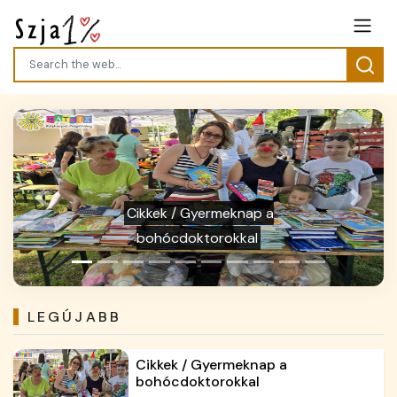
Previous
Next
Cikkek / Bohócdokik is élelmiszert
adományoztak
LEGÚJABB
Cikkek / Gyermeknap a
bohócdoktorokkal