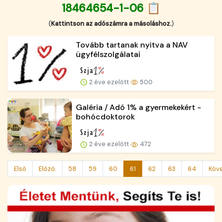
18464654-1-06 📋
(
Kattintson az adószámra a másoláshoz.
)
Tovább tartanak nyitva a NAV
ügyfélszolgálatai
2 éve ezelőtt
500
Galéria / Adó 1% a gyermekekért -
bohócdoktorok
2 éve ezelőtt
472
Első
Előző.
58
59
60
61
62
63
64
Köv