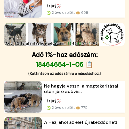
2 éve ezelőtt
656
Adó 1%-hoz adószám:
18464654-1-06 📋
(
Kattintson az adószámra a másoláshoz.
)
Ne hagyja veszni a megtakarításai
után járó adóvis...
2 éve ezelőtt
775
A Ház, ahol az élet újrakezdődhet!