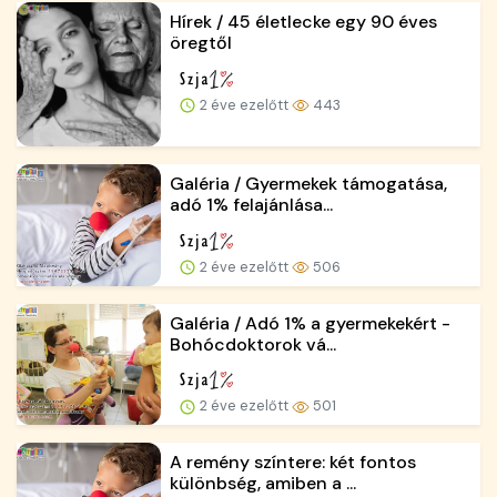
Hírek / 45 életlecke egy 90 éves
öregtől
2 éve ezelőtt
443
Galéria / Gyermekek támogatása,
adó 1% felajánlása...
2 éve ezelőtt
506
Galéria / Adó 1% a gyermekekért -
Bohócdoktorok vá...
2 éve ezelőtt
501
A remény színtere: két fontos
különbség, amiben a ...