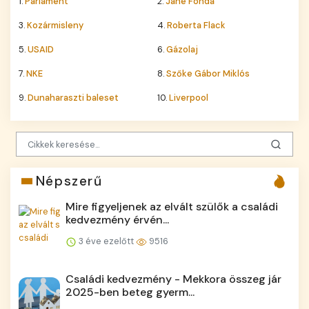
1.
Parlament
2.
Jane Fonda
3.
Kozármisleny
4.
Roberta Flack
5.
USAID
6.
Gázolaj
7.
NKE
8.
Szőke Gábor Miklós
9.
Dunaharaszti baleset
10.
Liverpool
Népszerű
Mire figyeljenek az elvált szülők a családi
kedvezmény érvén...
3 éve ezelőtt
9516
Családi kedvezmény - Mekkora összeg jár
2025-ben beteg gyerm...