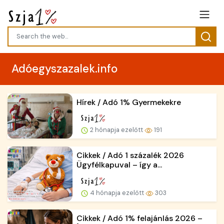
Adóegyszazalek.info
Hírek / Adó 1% Gyermekekre
2 hónapja ezelőtt
191
Cikkek / Adó 1 százalék 2026
Ügyfélkapuval – így a...
4 hónapja ezelőtt
303
Cikkek / Adó 1% felajánlás 2026 –