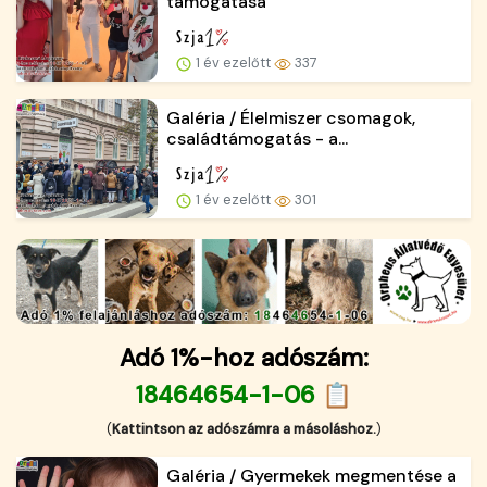
támogatása
1 év ezelőtt
337
Galéria / Élelmiszer csomagok,
családtámogatás - a...
1 év ezelőtt
301
Adó 1%-hoz adószám:
18464654-1-06 📋
(
Kattintson az adószámra a másoláshoz.
)
Galéria / Gyermekek megmentése a