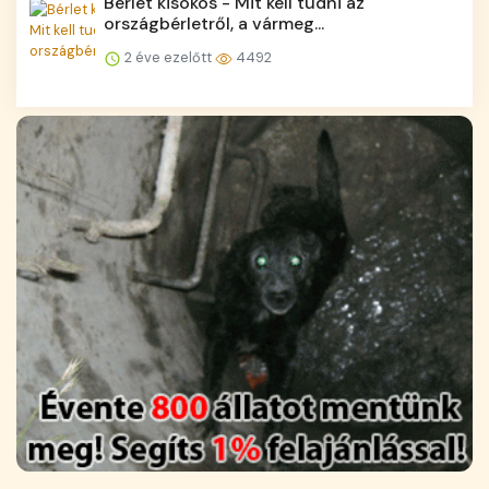
Bérlet kisokos - Mit kell tudni az
országbérletről, a vármeg...
2 éve ezelőtt
4492