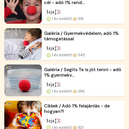
cél - adó 1% rend...
1 év ezelőtt
316
Galéria / Gyermekvédelem, adó 1%
támogatással
1 év ezelőtt
345
Galéria / Segíts Te is jót tenni - adó
1% gyermekv...
1 év ezelőtt
286
Cikkek / Adó 1% felajánlás - de
hogyan?!
1 év ezelőtt
821