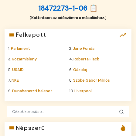
18472273-1-06 📋
(
Kattintson az adószámra a másoláshoz.
)
Felkapott
1.
Parlament
2.
Jane Fonda
3.
Kozármisleny
4.
Roberta Flack
5.
USAID
6.
Gázolaj
7.
NKE
8.
Szőke Gábor Miklós
9.
Dunaharaszti baleset
10.
Liverpool
Népszerű