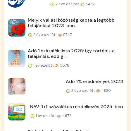
2 éve ezelőtt
6462
Melyik vallási közösség kapta a legtöbb
felajánlást 2023-ban...
2 éve ezelőtt
5747
Adó 1 százalék lista 2025: így történik a
felajánlás, eddig ...
1 év ezelőtt
5078
Adó 1% eredmények 2023
2 éve ezelőtt
4920
NAV: 1+1 százalékos rendelkezés 2025-ben
1 év ezelőtt
4672