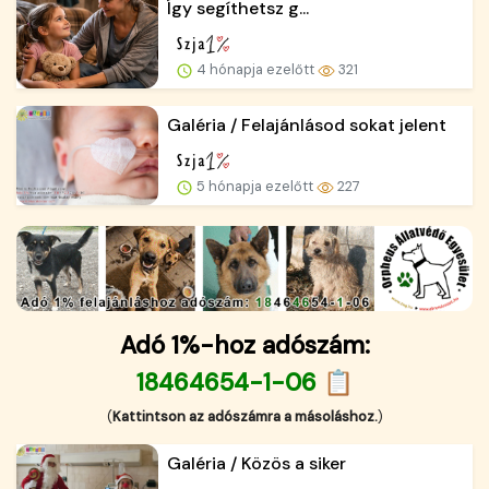
Így segíthetsz g...
4 hónapja ezelőtt
321
Galéria / Felajánlásod sokat jelent
5 hónapja ezelőtt
227
Adó 1%-hoz adószám:
18464654-1-06 📋
(
Kattintson az adószámra a másoláshoz.
)
Galéria / Közös a siker