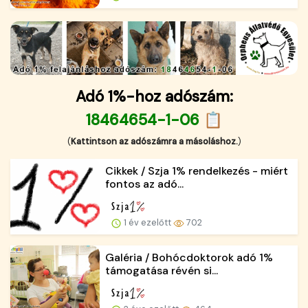
Adó 1%-hoz adószám:
18464654-1-06 📋
(
Kattintson az adószámra a másoláshoz.
)
Cikkek / Szja 1% rendelkezés - miért
fontos az adó...
1 év ezelőtt
702
Galéria / Bohócdoktorok adó 1%
támogatása révén si...