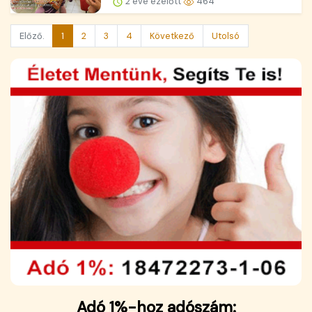
2 éve ezelőtt
464
Előző.
1
2
3
4
Következő
Utolsó
Adó 1%-hoz adószám: