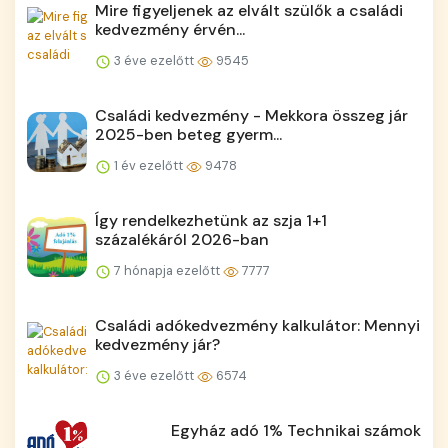
Mire figyeljenek az elvált szülők a családi
kedvezmény érvén...
3 éve ezelőtt
9545
Családi kedvezmény - Mekkora összeg jár
2025-ben beteg gyerm...
1 év ezelőtt
9478
Így rendelkezhetünk az szja 1+1
százalékáról 2026-ban
7 hónapja ezelőtt
7777
Családi adókedvezmény kalkulátor: Mennyi
kedvezmény jár?
3 éve ezelőtt
6574
Egyház adó 1% Technikai számok