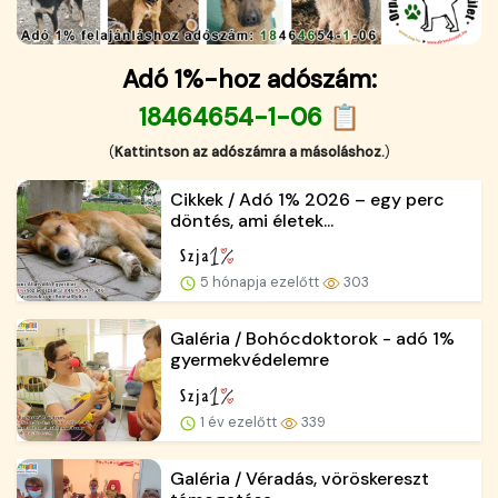
Adó 1%-hoz adószám:
18464654-1-06 📋
(
Kattintson az adószámra a másoláshoz.
)
Cikkek / Adó 1% 2026 – egy perc
döntés, ami életek...
5 hónapja ezelőtt
303
Galéria / Bohócdoktorok - adó 1%
gyermekvédelemre
1 év ezelőtt
339
Galéria / Véradás, vöröskereszt