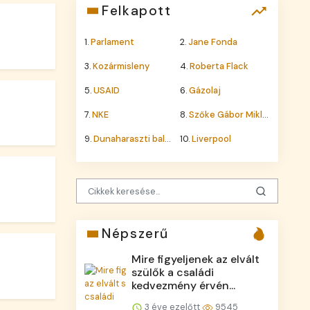
Felkapott
1.
Parlament
2.
Jane Fonda
3.
Kozármisleny
4.
Roberta Flack
5.
USAID
6.
Gázolaj
7.
NKE
8.
Szőke Gábor Miklós
9.
Dunaharaszti baleset
10.
Liverpool
Népszerű
Mire figyeljenek az elvált
szülők a családi
kedvezmény érvén...
3 éve ezelőtt
9545