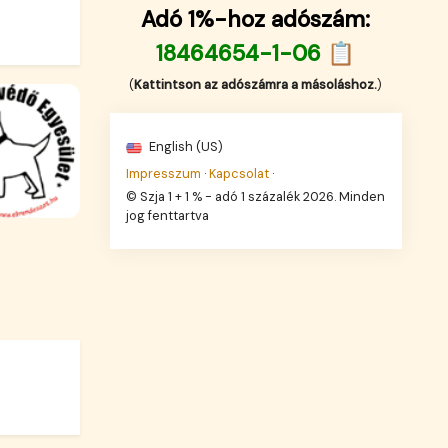
Adó 1%-hoz adószám:
18464654-1-06 📋
(
Kattintson az adószámra a másoláshoz.
)
English (US)
Impresszum
·
Kapcsolat
·
© Szja 1 + 1 % - adó 1 százalék 2026. Minden
jog fenttartva