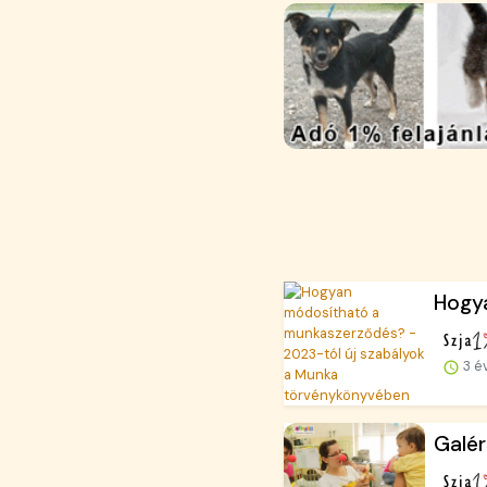
Hogya
3 é
Galér