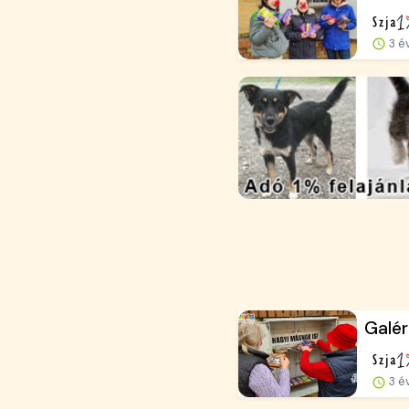
3 é
Galér
3 é