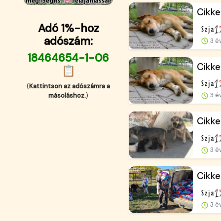
Cikke
Adó 1%-hoz
adószám:
3 é
18464654-1-06
Cikke
📋
(
Kattintson az adószámra a
3 é
másoláshoz.
)
Cikke
3 é
Cikke
3 é