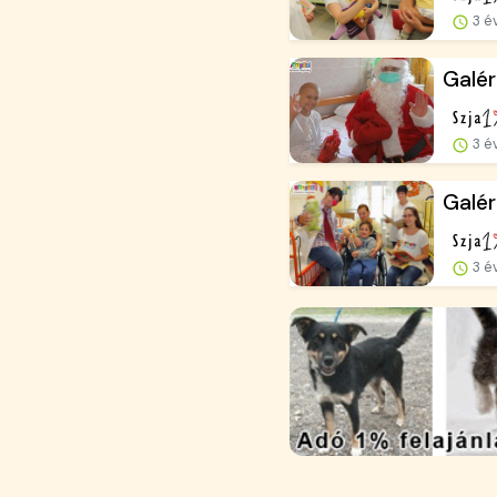
3 é
Galé
3 é
Galér
3 é