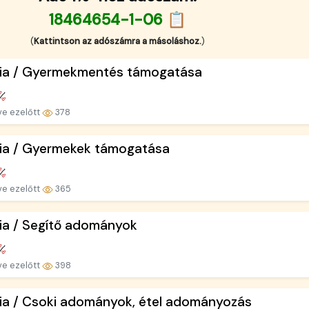
18464654-1-06 📋
(
Kattintson az adószámra a másoláshoz.
)
ria / Gyermekmentés támogatása
ve ezelőtt
378
ria / Gyermekek támogatása
ve ezelőtt
365
ia / Segítő adományok
ve ezelőtt
398
ia / Csoki adományok, étel adományozás