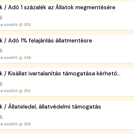
k / Adó 1 százalék az Állatok megmentésére
ve ezelőtt
359
k / Adó 1% felajánlás állatmentésre
ve ezelőtt
346
k / Kisállat ivartalanítás támogatása kérhető...
ve ezelőtt
353
k / Állateledel, állatvédelmi támogatás
ve ezelőtt
356