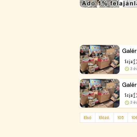
Galér
3 é
Galé
3 é
Első
Előző.
105
10