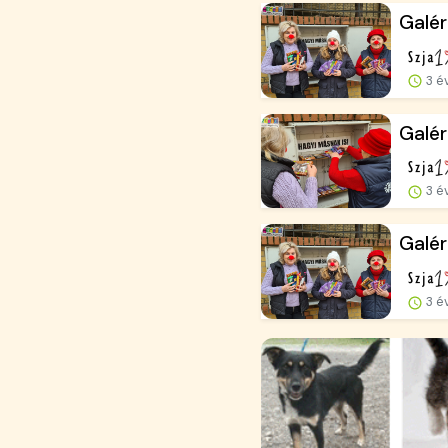
Galér
3 é
Galér
3 é
Galér
3 é