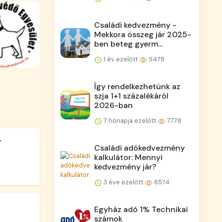
Családi kedvezmény -
Mekkora összeg jár 2025-
ben beteg gyerm...
1 év ezelőtt
9478
Így rendelkezhetünk az
szja 1+1 százalékáról
2026-ban
7 hónapja ezelőtt
7778
.
Családi adókedvezmény
kalkulátor: Mennyi
kedvezmény jár?
3 éve ezelőtt
6574
Egyház adó 1% Technikai
számok