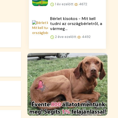
1 év ezelőtt
4672
Bérlet kisokos - Mit kell
tudni az országbérletről, a
vármeg...
2 éve ezelőtt
4492