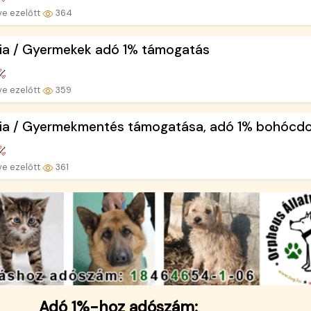
ve ezelőtt
364
ria / Gyermekek adó 1% támogatás
ve ezelőtt
359
ia / Gyermekmentés támogatása, adó 1% bohócdo.
ve ezelőtt
361
Adó 1%-hoz adószám: