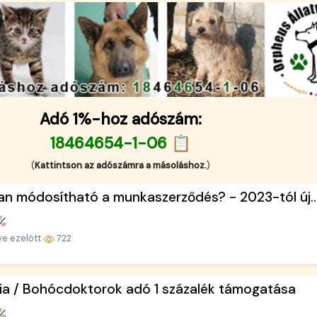
Adó 1%-hoz adószám:
18464654-1-06 📋
(
Kattintson az adószámra a másoláshoz.
)
n módosítható a munkaszerződés? - 2023-tól új..
ve ezelőtt
722
ia / Bohócdoktorok adó 1 százalék támogatása