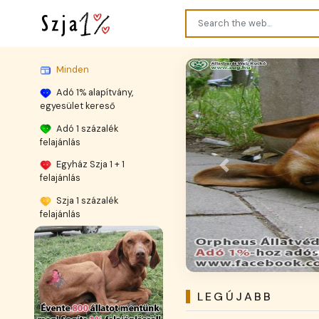
Minden
Adó 1% alapítvány,
egyesület kereső
Adó 1 százalék
felajánlás
Egyház Szja 1 + 1
Previous
felajánlás
Szja 1 százalék
felajánlás
Cik
LEGÚJABB