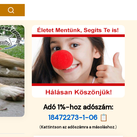
Next
Adó 1%-hoz adószám:
18472273-1-06 📋
(
Kattintson az adószámra a másoláshoz.
)