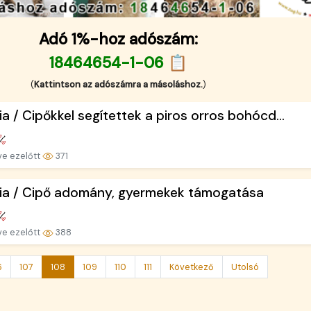
Adó 1%-hoz adószám:
18464654-1-06 📋
(
Kattintson az adószámra a másoláshoz.
)
ia / Cipőkkel segítettek a piros orros bohócd...
ve ezelőtt
371
ria / Cipő adomány, gyermekek támogatása
ve ezelőtt
388
6
107
108
109
110
111
Következő
Utolsó