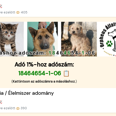
ve ezelőtt
405
Adó 1%-hoz adószám:
18464654-1-06 📋
(
Kattintson az adószámra a másoláshoz.
)
ia / Élelmiszer adomány
ve ezelőtt
390