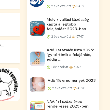
2 éve ezelőtt
6462
Melyik vallási közösség
kapta a legtöbb
felajánlást 2023-ban...
2 éve ezelőtt
5747
..
Adó 1 százalék lista 2025:
így történik a felajánlás,
eddig ...
1 év ezelőtt
5078
Adó 1% eredmények 2023
2 éve ezelőtt
4920
NAV: 1+1 százalékos
rendelkezés 2025-ben