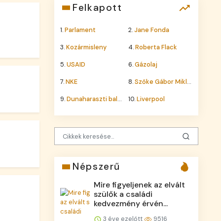
Felkapott
1.
Parlament
2.
Jane Fonda
3.
Kozármisleny
4.
Roberta Flack
5.
USAID
6.
Gázolaj
7.
NKE
8.
Szőke Gábor Miklós
9.
Dunaharaszti baleset
10.
Liverpool
Népszerű
Mire figyeljenek az elvált
szülők a családi
kedvezmény érvén...
3 éve ezelőtt
9516