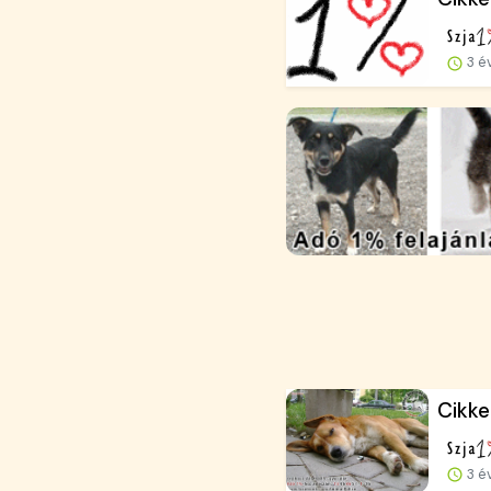
3 é
Cikke
3 é