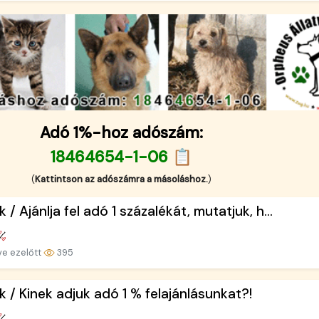
Adó 1%-hoz adószám:
18464654-1-06 📋
(
Kattintson az adószámra a másoláshoz.
)
k / Ajánlja fel adó 1 százalékát, mutatjuk, h...
ve ezelőtt
395
k / Kinek adjuk adó 1 % felajánlásunkat?!