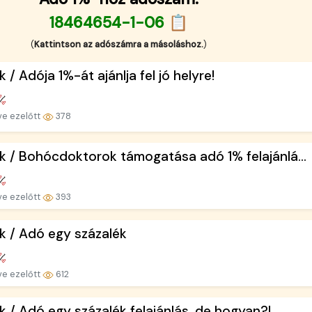
18464654-1-06 📋
(
Kattintson az adószámra a másoláshoz.
)
k / Adója 1%-át ajánlja fel jó helyre!
ve ezelőtt
378
k / Bohócdoktorok támogatása adó 1% felajánlá...
ve ezelőtt
393
k / Adó egy százalék
ve ezelőtt
612
k / Adó egy százalék felajánlás, de hogyan?!