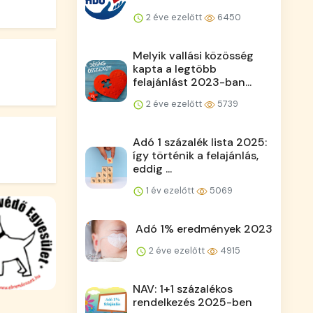
2 éve ezelőtt
6450
Melyik vallási közösség
kapta a legtöbb
felajánlást 2023-ban...
2 éve ezelőtt
5739
Adó 1 százalék lista 2025:
így történik a felajánlás,
eddig ...
1 év ezelőtt
5069
Adó 1% eredmények 2023
2 éve ezelőtt
4915
NAV: 1+1 százalékos
rendelkezés 2025-ben