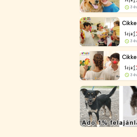
3 é
Cikke
3 é
Cikke
3 é