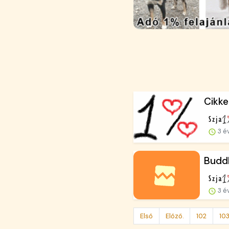
Cikke
3 é
Buddh
3 é
Első
Előző.
102
10