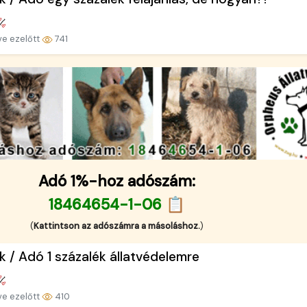
ve ezelőtt
741
Adó 1%-hoz adószám:
18464654-1-06 📋
(
Kattintson az adószámra a másoláshoz.
)
k / Adó 1 százalék állatvédelemre
ve ezelőtt
410