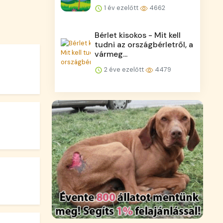
1 év ezelőtt
4662
Bérlet kisokos - Mit kell
tudni az országbérletről, a
vármeg...
2 éve ezelőtt
4479