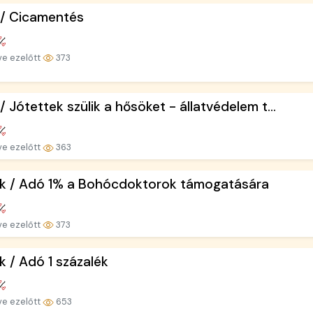
 / Cicamentés
ve ezelőtt
373
 / Jótettek szülik a hősöket - állatvédelem t...
ve ezelőtt
363
ek / Adó 1% a Bohócdoktorok támogatására
ve ezelőtt
373
k / Adó 1 százalék
ve ezelőtt
653