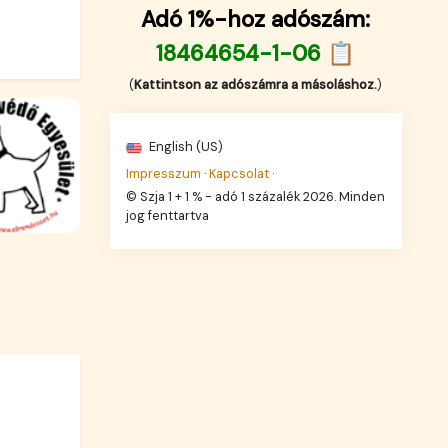
Adó 1%-hoz adószám:
18464654-1-06 📋
(
Kattintson az adószámra a másoláshoz.
)
English (US)
Impresszum
·
Kapcsolat
·
© Szja 1 + 1 % - adó 1 százalék 2026. Minden
jog fenttartva