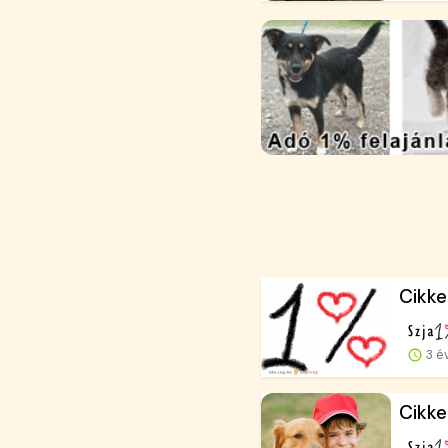
Cikke
3 é
Cikke