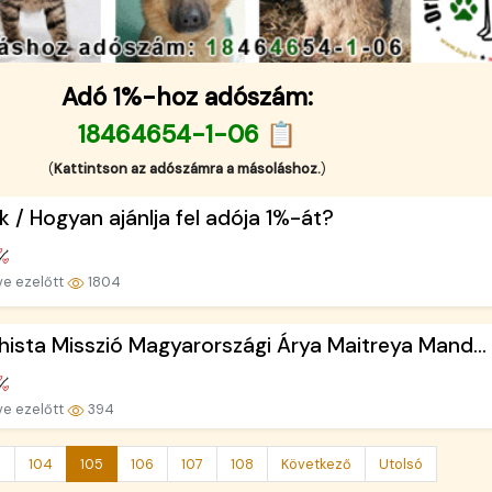
Adó 1%-hoz adószám:
18464654-1-06 📋
(
Kattintson az adószámra a másoláshoz.
)
k / Hogyan ajánlja fel adója 1%-át?
ve ezelőtt
1804
ista Misszió Magyarországi Árya Maitreya Mand...
ve ezelőtt
394
3
104
105
106
107
108
Következő
Utolsó