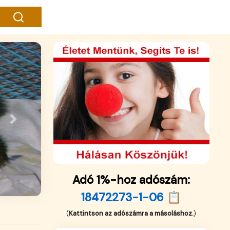
Next
Adó 1%-hoz adószám:
18472273-1-06 📋
(
Kattintson az adószámra a másoláshoz.
)