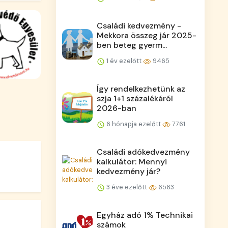
Családi kedvezmény -
Mekkora összeg jár 2025-
ben beteg gyerm...
1 év ezelőtt
9465
Így rendelkezhetünk az
szja 1+1 százalékáról
2026-ban
6 hónapja ezelőtt
7761
Családi adókedvezmény
kalkulátor: Mennyi
kedvezmény jár?
3 éve ezelőtt
6563
Egyház adó 1% Technikai
számok