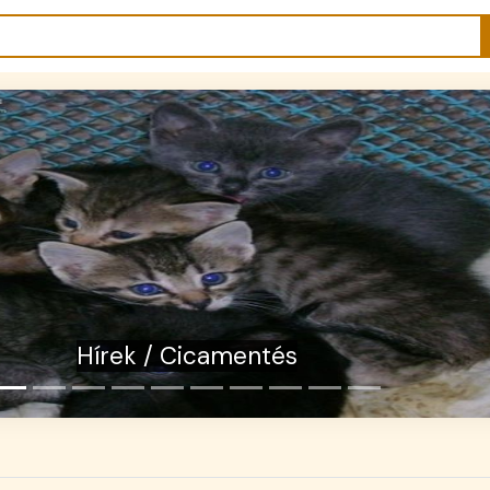
 Jótettek szülik a hősöket - állatvédelem
támogatása