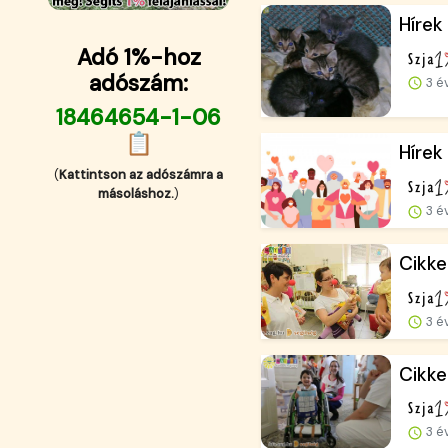
Hírek
Adó 1%-hoz
adószám:
3 é
18464654-1-06
📋
Hírek
(
Kattintson az adószámra a
másoláshoz.
)
3 é
Cikk
3 é
Cikke
3 é