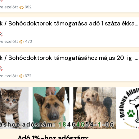
ve ezelőtt
392
k / Bohócdoktorok támogatása adó 1 százalékka...
ve ezelőtt
473
k / Bohócdoktorok támogatásához május 20-ig l...
ve ezelőtt
372
Adó 1%-hoz adószám: