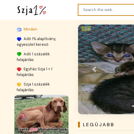
Minden
Adó 1% alapítvány,
egyesület kereső
Adó 1 százalék
felajánlás
Egyház Szja 1 + 1
Previous
felajánlás
Szja 1 százalék
Hírek /
felajánlás
LEGÚJABB