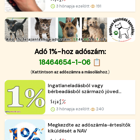
3 hónapja ezelőtt
191
Adó 1%-hoz adószám:
18464654-1-06 📋
(
Kattintson az adószámra a másoláshoz.
)
Ingatlaneladásból vagy
bérbeadásból származó jöved...
3 hónapja ezelőtt
240
Megkezdte az adószámla-értesítők
kiküldését a NAV