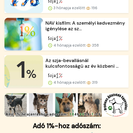
3 hónapja ezelőtt
196
NAV kisfilm: A személyi kedvezmény
igénylése az sz...
4 hónapja ezelőtt
358
Az szja-bevallásnál
kulcsfontosságú az év közbeni ...
4 hónapja ezelőtt
319
Adó 1%-hoz adószám: