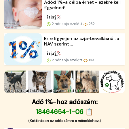
Adód 1%-a célba érhet - ezekre kell
figyelned!
2 hónapja ezelőtt
232
Erre figyeljen az szja-bevallásnál: a
NAV szerint ...
2 hónapja ezelőtt
193
Adó 1%-hoz adószám:
18464654-1-06 📋
(
Kattintson az adószámra a másoláshoz.
)