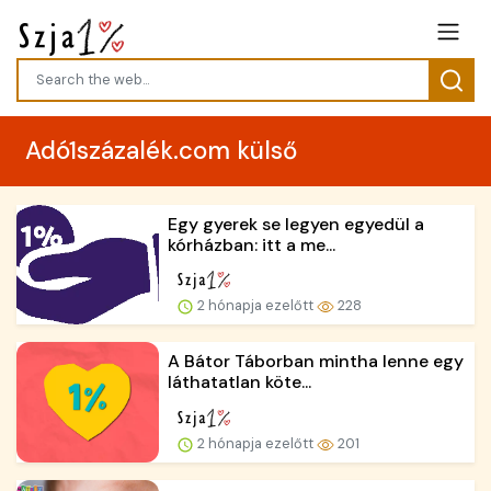
Adó1százalék.com külső
Egy gyerek se legyen egyedül a
kórházban: itt a me...
2 hónapja ezelőtt
228
A Bátor Táborban mintha lenne egy
láthatatlan köte...
2 hónapja ezelőtt
201