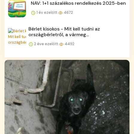
NAV: 1+1 százalékos rendelkezés 2025-ben
1 év ezelőtt
4672
Bérlet kisokos - Mit kell tudni az
országbérletről, a vármeg...
2 éve ezelőtt
4492