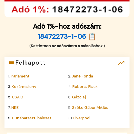
Adó 1%-hoz adószám:
18472273-1-06 📋
(
Kattintson az adószámra a másoláshoz.
)
Felkapott
1.
Parlament
2.
Jane Fonda
3.
Kozármisleny
4.
Roberta Flack
5.
USAID
6.
Gázolaj
7.
NKE
8.
Szőke Gábor Miklós
9.
Dunaharaszti baleset
10.
Liverpool