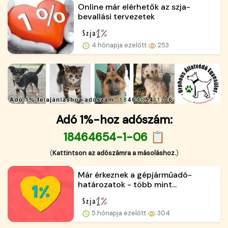
Online már elérhetők az szja-
bevallási tervezetek
4 hónapja ezelőtt
253
Adó 1%-hoz adószám:
18464654-1-06 📋
(
Kattintson az adószámra a másoláshoz.
)
Már érkeznek a gépjárműadó-
határozatok - több mint...
5 hónapja ezelőtt
304