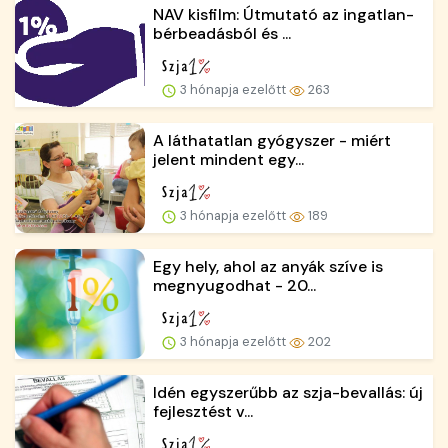
NAV kisfilm: Útmutató az ingatlan-
bérbeadásból és ...
3 hónapja ezelőtt
263
A láthatatlan gyógyszer - miért
jelent mindent egy...
3 hónapja ezelőtt
189
Egy hely, ahol az anyák szíve is
megnyugodhat - 20...
3 hónapja ezelőtt
202
Idén egyszerűbb az szja-bevallás: új
fejlesztést v...