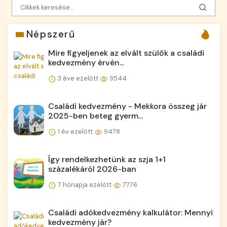
Népszerű
Mire figyeljenek az elvált szülők a családi
kedvezmény érvén...
3 éve ezelőtt
9544
Családi kedvezmény - Mekkora összeg jár
2025-ben beteg gyerm...
1 év ezelőtt
9478
Így rendelkezhetünk az szja 1+1
százalékáról 2026-ban
7 hónapja ezelőtt
7776
Családi adókedvezmény kalkulátor: Mennyi
kedvezmény jár?