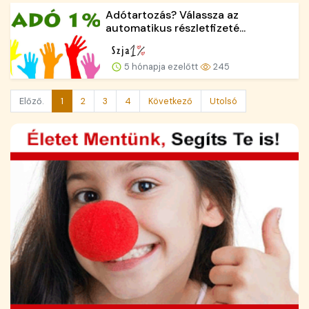
Adótartozás? Válassza az
automatikus részletfizeté...
5 hónapja ezelőtt
245
Előző.
1
2
3
4
Következő
Utolsó