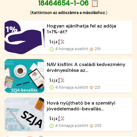
18464654-1-06 📋
(
Kattintson az adószámra a másoláshoz.
)
Hogyan ajánlhatja fel az adója
1+1%-át?
4 hónapja ezelőtt
219
NAV kisfilm: A családi kedvezmény
érvényesítése az...
4 hónapja ezelőtt
221
Hová nyújtható be a személyi
jövedelemadó-bevallás...
4 hónapja ezelőtt
235