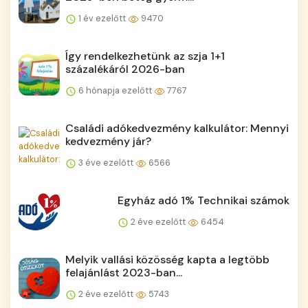
1 év ezelőtt
9470
Így rendelkezhetünk az szja 1+1
százalékáról 2026-ban
6 hónapja ezelőtt
7767
Családi adókedvezmény kalkulátor: Mennyi
kedvezmény jár?
3 éve ezelőtt
6566
Egyház adó 1% Technikai számok
2 éve ezelőtt
6454
Melyik vallási közösség kapta a legtöbb
felajánlást 2023-ban...
2 éve ezelőtt
5743