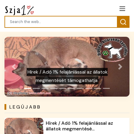
Previous
Next
Hírek / Kevesebb az szja 1%-ára
jogosult - figyelj az adó 1% felajánlásnál
LEGÚJABB
Hírek / Adó 1% felajánlással az
állatok megmentésé...