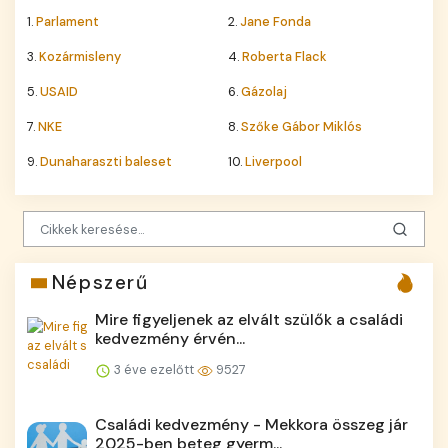
1.
Parlament
2.
Jane Fonda
3.
Kozármisleny
4.
Roberta Flack
5.
USAID
6.
Gázolaj
7.
NKE
8.
Szőke Gábor Miklós
9.
Dunaharaszti baleset
10.
Liverpool
Népszerű
Mire figyeljenek az elvált szülők a családi
kedvezmény érvén...
3 éve ezelőtt
9527
Családi kedvezmény - Mekkora összeg jár
2025-ben beteg gyerm...