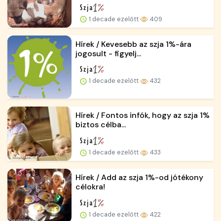
1 decade ezelőtt
409
Hírek / Kevesebb az szja 1%-ára
jogosult - figyelj...
1 decade ezelőtt
432
Hírek / Fontos infók, hogy az szja 1%
biztos célba...
1 decade ezelőtt
433
Hírek / Add az szja 1%-od jótékony
célokra!
1 decade ezelőtt
422