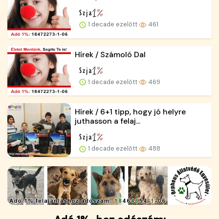
1 decade ezelőtt
461
Hírek / Számoló Dal
1 decade ezelőtt
469
Hírek / 6+1 tipp, hogy jó helyre
juthasson a felaj...
1 decade ezelőtt
488