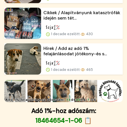
Cikkek / Alapítványunk katasztrófák
idején sem tét...
1 decade ezelőtt
430
Hírek / Add az adó 1%
felajánlásodat jótékony-és s...
1 decade ezelőtt
465
Adó 1%-hoz adószám:
18464654-1-06 📋