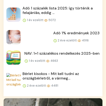
Adó 1 százalék lista 2025: így történik a
felajánlás, eddig ...
1 év ezelőtt
5072
Adó 1% eredmények 2023
2 éve ezelőtt
4916
NAV: 1+1 százalékos rendelkezés 2025-ben
1 év ezelőtt
4663
Bérlet kisokos - Mit kell tudni az
országbérletről, a vármeg...
2 éve ezelőtt
4481