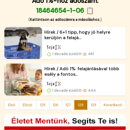
Adó 1%-hoz adószám:
18464654-1-06 📋
(
Kattintson az adószámra a másoláshoz.
)
Hírek / 6+1 tipp, hogy jó helyre
kerüljön a felajá...
1 decade ezelőtt
461
Hírek / Adó 1%: felajánlásával több
esély a fontos...
1 decade ezelőtt
444
Első
Előző.
125
126
127
128
129
Következő