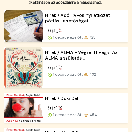
(
Kattintson az adószámra a másoláshoz.
)
Hírek / Adó 1%-os nyilatkozat
pótlási lehetőségei,...
1 decade ezelőtt
723
Hírek / ALMA - Végre itt vagy! Az
ALMA a születés ...
1 decade ezelőtt
432
Hírek / Doki Dal
1 decade ezelőtt
454