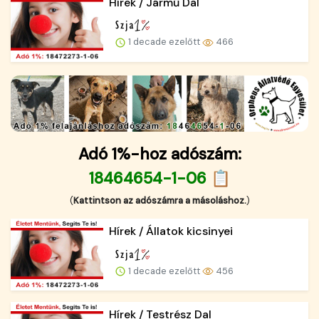
Hírek / Jármű Dal
1 decade ezelőtt
466
Adó 1%-hoz adószám:
18464654-1-06 📋
(
Kattintson az adószámra a másoláshoz.
)
Hírek / Állatok kicsinyei
1 decade ezelőtt
456
Hírek / Testrész Dal