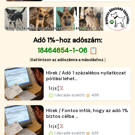
Adó 1%-hoz adószám:
18464654-1-06 📋
(
Kattintson az adószámra a másoláshoz.
)
Hírek / Adó 1 százalékos nyilatkozat
pótlási lehet...
1 decade ezelőtt
498
Hírek / Fontos infók, hogy az adó 1%
biztos célba ...
1 decade ezelőtt
439