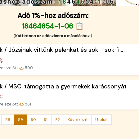
Adó 1%-hoz adószám:
18464654-1-06 📋
(
Kattintson az adószámra a másoláshoz.
)
k / Józsinak vittünk pelenkát és sok - sok fi...
ve ezelőtt
500
k / MSCI támogatta a gyermekek karácsonyát
ve ezelőtt
561
88
89
90
91
92
Következő
Utolsó