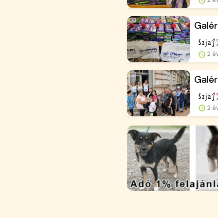
Galér
2 é
Galér
2 é