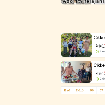
Cikke
2 é
Cikke
2 é
Első
Előző.
86
87