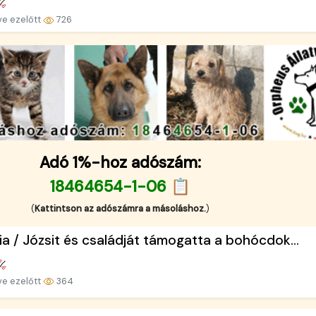
ve ezelőtt
726
Adó 1%-hoz adószám:
18464654-1-06 📋
(
Kattintson az adószámra a másoláshoz.
)
ia / Józsit és családját támogatta a bohócdok...
ve ezelőtt
364