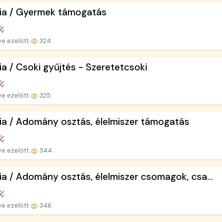
ria / Gyermek támogatás
ve ezelőtt
324
ia / Csoki gyűjtés - Szeretetcsoki
ve ezelőtt
325
ia / Adomány osztás, élelmiszer támogatás
ve ezelőtt
344
ia / Adomány osztás, élelmiszer csomagok, csa...
ve ezelőtt
346