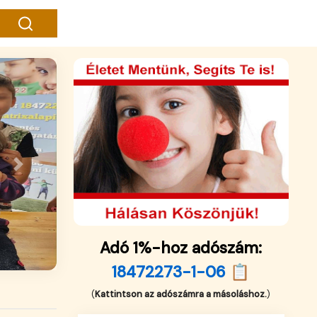
Next
Adó 1%-hoz adószám:
18472273-1-06 📋
(
Kattintson az adószámra a másoláshoz.
)