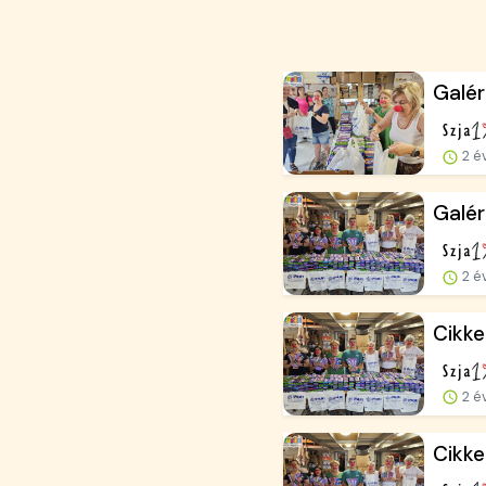
Galé
2 é
Galér
2 é
Cikk
2 é
Cikke