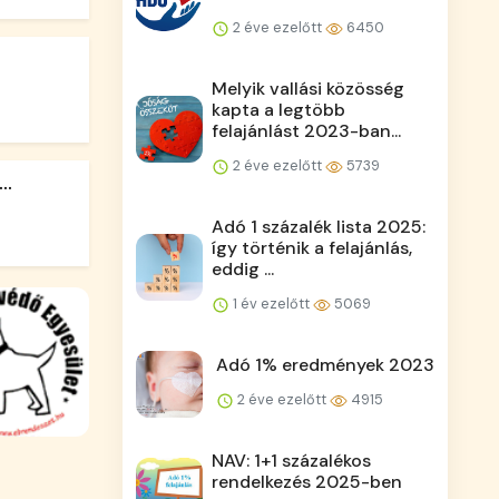
2 éve ezelőtt
6450
Melyik vallási közösség
kapta a legtöbb
felajánlást 2023-ban...
2 éve ezelőtt
5739
..
Adó 1 százalék lista 2025:
így történik a felajánlás,
eddig ...
1 év ezelőtt
5069
Adó 1% eredmények 2023
2 éve ezelőtt
4915
NAV: 1+1 százalékos
rendelkezés 2025-ben