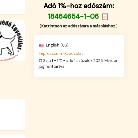
Adó 1%-hoz adószám:
18464654-1-06 📋
(
Kattintson az adószámra a másoláshoz.
)
English (US)
Impresszum
·
Kapcsolat
·
© Szja 1 + 1 % - adó 1 százalék 2026. Minden
jog fenttartva