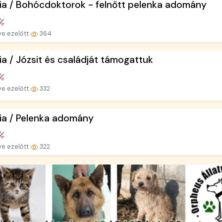
ia / Bohócdoktorok - felnőtt pelenka adomány
ve ezelőtt
364
ia / Józsit és családját támogattuk
ve ezelőtt
332
ia / Pelenka adomány
ve ezelőtt
322