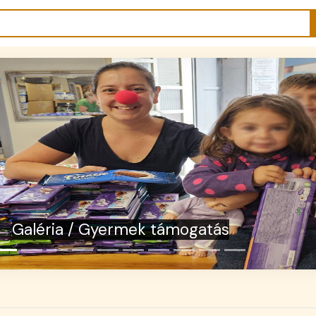
léria / Csoki gyűjtés - Szeretetcsoki