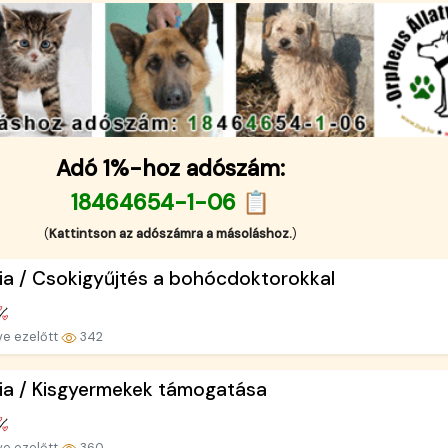
Adó 1%-hoz adószám:
18464654-1-06 📋
(
Kattintson az adószámra a másoláshoz.
)
ia / Csokigyűjtés a bohócdoktorokkal
ve ezelőtt
342
ia / Kisgyermekek támogatása
ve ezelőtt
360