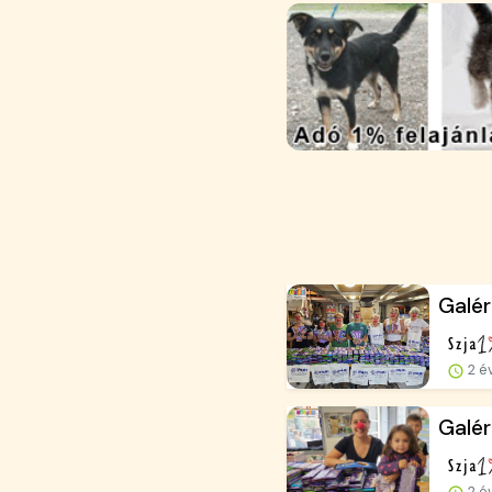
Galér
2 é
Galér
2 é