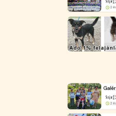
2 é
Galér
2 é