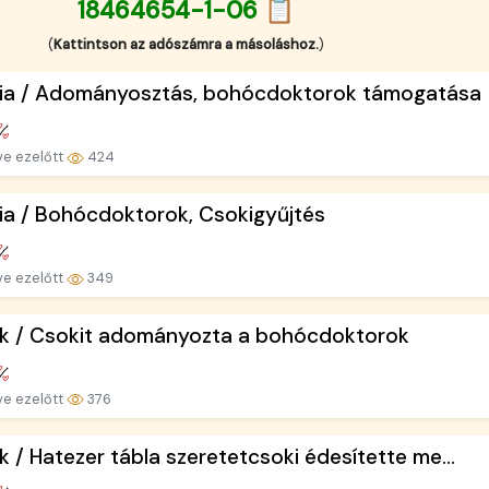
18464654-1-06 📋
(
Kattintson az adószámra a másoláshoz.
)
ria / Adományosztás, bohócdoktorok támogatása
ve ezelőtt
424
ia / Bohócdoktorok, Csokigyűjtés
ve ezelőtt
349
ek / Csokit adományozta a bohócdoktorok
ve ezelőtt
376
k / Hatezer tábla szeretetcsoki édesítette me...