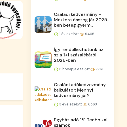
Családi kedvezmény -
Mekkora összeg jár 2025-
ben beteg gyerm...
1 év ezelőtt
9465
Így rendelkezhetünk az
szja 1+1 százalékáról
2026-ban
6 hónapja ezelőtt
7761
Családi adókedvezmény
kalkulátor: Mennyi
kedvezmény jár?
3 éve ezelőtt
6563
Egyház adó 1% Technikai
számok