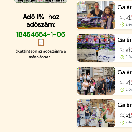
Galé
Adó 1%-hoz
adószám:
2 é
18464654-1-06
Galér
📋
(
Kattintson az adószámra a
2 é
másoláshoz.
)
Galér
2 é
Galér
2 é