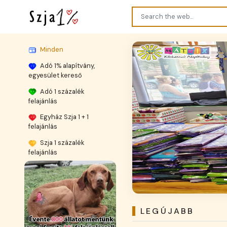
Minden
Adó 1% alapítvány,
egyesület kereső
Adó 1 százalék
felajánlás
Egyház Szja 1 + 1
Previous
felajánlás
Szja 1 százalék
felajánlás
Ga
LEGÚJABB