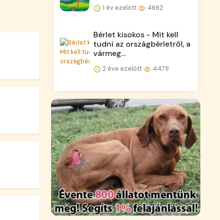
1 év ezelőtt
4662
Bérlet kisokos - Mit kell
tudni az országbérletről, a
vármeg...
2 éve ezelőtt
4479