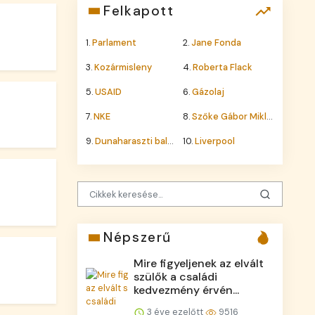
Felkapott
1.
Parlament
2.
Jane Fonda
3.
Kozármisleny
4.
Roberta Flack
5.
USAID
6.
Gázolaj
7.
NKE
8.
Szőke Gábor Miklós
9.
Dunaharaszti baleset
10.
Liverpool
Népszerű
Mire figyeljenek az elvált
szülők a családi
kedvezmény érvén...
3 éve ezelőtt
9516