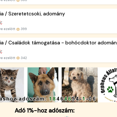
ia / Szeretetcsoki, adomány
ve ezelőtt
399
ia / Családok támogatása - bohócdoktor adomán.
ve ezelőtt
342
Adó 1%-hoz adószám: